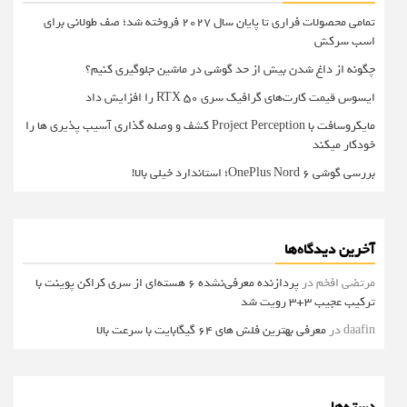
تمامی محصولات فراری تا پایان سال ۲۰۲۷ فروخته شد؛ صف طولانی برای
اسب سرکش
چگونه از داغ شدن بیش از حد گوشی در ماشین جلوگیری کنیم؟
ایسوس قیمت کارت‌های گرافیک سری RTX 50 را افزایش داد
مایکروسافت با Project Perception کشف و وصله گذاری آسیب پذیری ها را
خودکار میکند
بررسی گوشی OnePlus Nord 6؛ استاندارد خیلی بالا!
آخرین دیدگاه‌ها
مرتضی افخم
در
پردازنده معرفی‌نشده 6 هسته‌ای از سری کراکن پوینت با
ترکیب عجیب 3+3 رویت شد
daafin
در
معرفی بهترین فلش های 64 گیگابایت با سرعت بالا