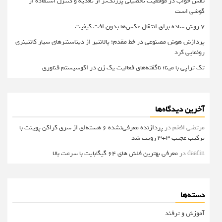
نقش خواب در موفقیت تحصیلی پررنگ‌تر از تغذیه و کنترل استفاده از
گوشی است
۷ روش ساده برای انتقال عکس‌ها بدون افت کیفیت
پردازش هوش مصنوعی در خط مقدم؛ پالانتیر از دیتاسنترهای سیار کانتینری
رونمایی کرد
تک تراپی با مینا؛ ناگفته‌های فعالیت یک زن در اکوسیستم فناوری
آخرین دیدگاه‌ها
مرتضی افخم
در
پردازنده معرفی‌نشده 6 هسته‌ای از سری کراکن پوینت با
ترکیب عجیب 3+3 رویت شد
daafin
در
معرفی بهترین فلش های 64 گیگابایت با سرعت بالا
دسته‌ها
آموزش و ترفند