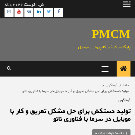
رش
ش. آگوست 8th, 2026
ه
ram
utube
Linkedin
Twitter
VK
Facebook
حتوا
PMCM
پایگاه مرکزخبر کامپیوتر و موبایل
منوی
اصلی
خانه
گوناگون
تولید دستکش برای حل مشکل تعریق و کار با موبایل در سرما با فناوری نانو
گوناگون
تولید دستکش برای حل مشکل تعریق و کار با
موبایل در سرما با فناوری نانو
1 دقیقه خوانده شده