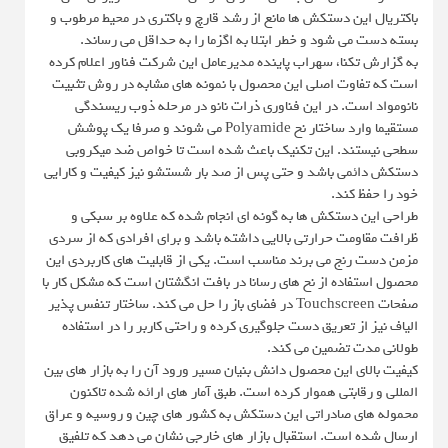
باکتریال این دستکش ها مانع از رشد قارچ و باکتری در محیط مرطوب و
بسته دست می شود و خطر ابتلا به اگزما را به حداقل می رساند.
به گزارش تکنا، سهراب پاینده مدیرعامل این شرکت فناور اعلام کرده
است که تفاوت اصلی این محصول با نمونه های مشابه در روش تثبیت
نانومواد است. در این فناوری ذرات نانو در مرحله ذوب ریسندگی
مستقیما وارد ساختار نخ Polyamide می شوند و صرفا یک پوشش
سطحی نیستند. این تکنیک باعث شده است تا خواص ضد میکروبی
دستکش دائمی باشد و حتی پس از صد بار شستشو نیز کیفیت و کارایی
خود را حفظ کند.
طراحی این دستکش ها به گونه ای انجام شده که علاوه بر سبکی و
ظرافت مقاومت حرارتی بالایی داشته باشد و برای افرادی که از سردی
مزمن دست رنج می برند مناسب است. یکی از قابلیت های کاربردی این
محصول استفاده از نخ های رسانا در بافت انگشتان است که مشکل کار با
صفحات Touchscreen در فضای باز را حل می کند. ساختار تنفس پذیر
الیاف نیز از تعریق دست جلوگیری کرده و راحتی کاربر را در استفاده
طولانی مدت تضمین می کند.
کیفیت بالای این محصول دانش بنیان مسیر ورود آن را به بازار های بین
المللی و رقابتی هموار کرده است. طبق آمار های ارائه شده تاکنون
محموله های صادراتی این دستکش به کشور های چین و روسیه و عراق
ارسال شده است. استقبال بازار های خارجی نشان می دهد که تلفیق