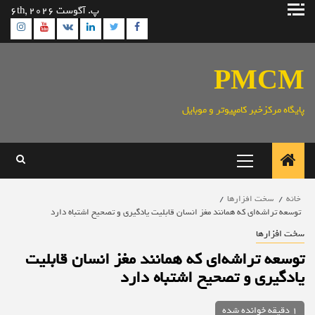
رش
پ. آگوست 6th, 2026
ه
ram
utube
Linkedin
Twitter
VK
Facebook
حتوا
PMCM
پایگاه مرکزخبر کامپیوتر و موبایل
منوی
اصلی
خانه
سخت افزارها
توسعه تراشه‌ای که همانند مغز انسان قابلیت یادگیری و تصحیح اشتباه دارد
سخت افزارها
توسعه تراشه‌ای که همانند مغز انسان قابلیت
یادگیری و تصحیح اشتباه دارد
1 دقیقه خوانده شده