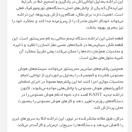
این تراشه به‌دلیل توانایی‌اش در یادگیری و تصحیح خطا در شرایط
غیرایده‌آل که یکی از چالش‌های اصلی دستگاه‌های نورومورفیک فعلی
است، اهمیت دارد؛ برای مثال، هنگام پردازش ویدیوها، این تراشه
می‌تواند خودکار اشیای متحرک را از پس‌زمینه جدا کند و عملکرد خود را
نیز به‌مرور بهبود بخشد.
قطعه اصلی این تراشه دستگاه نیمه‌رسانایی به نام ممریستور است. این
قطعه نقش سیناپس‌ها در شبکه‌های عصبی مغز انسان را تقلید و ذخیره
و محاسبات هم‌زمان داده‌ها را ممکن می‌کند؛ یعنی تقریباً عملکرد آن
شبیه سلول‌های مغزی است.
همچنین پلتفرم‌های مبتنی‌بر ممریستور می‌توانند سیستم‌های هوش
مصنوعی فشرده و کم‌مصرف را به‌دلیل برخورداری از توانایی انجام
محاسبات موازی اجرا کنند اما این پلتفرم‌ها معمولاً در اجرای لحظه‌ای
الگوریتم‌های هوش مصنوعی با چالش‌هایی مواجه می‌شوند. اکنون
تراشه جدید KAIST قصد دارد نحوه ادغام هوش مصنوعی را در
دستگاه‌های روزمره تغییر دهد و کارهای هوش مصنوعی را به‌صورت
محلی پردازش کند.
درکل، طبق مقاله منتشرشده در
نیچر
، این تراشه اتکا به سرورهای ابری
را کاهش می‌دهد و دستگاه‌ها را سریع‌تر، ایمن‌تر و کارآمدتر می‌کند.