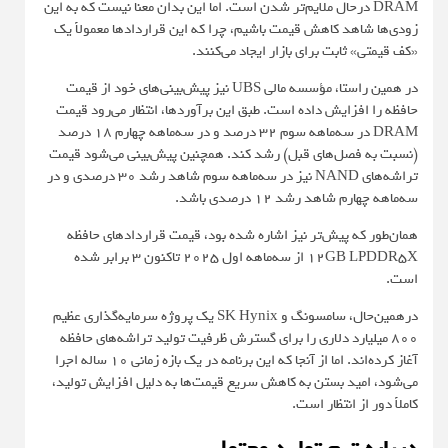
DRAM درحال ملایم‌تر شدن است. اما این بدان معنا نیست که به این
زودی‌ها شاهد کاهش قیمت باشیم، چرا که این قراردادها معمولاً یک
«کف قیمتی» ثابت برای بازار ایجاد می‌کنند.
در همین راستا، مؤسسه مالی UBS نیز پیش‌بینی‌های خود از قیمت
حافظه را افزایش داده است. طبق این برآوردها، انتظار می‌رود قیمت
DRAM در سه‌ماهه سوم 32 درصد و در سه‌ماهه چهارم 18 درصد
(نسبت به فصل‌های قبل) رشد کند. همچنین پیش‌بینی می‌شود قیمت
تراشه‌های NAND نیز در سه‌ماهه سوم شاهد رشد 30 درصدی و در
سه‌ماهه چهارم شاهد رشد 12 درصدی باشد.
همان‌طور که پیش‌تر نیز اشاره شده بود، قیمت قراردادهای حافظه
12GB LPDDR5X از سه‌ماهه اول ۲۰۲۵ تاکنون ۳ برابر شده
است.
درهمین‌حال، سامسونگ و SK Hynix یک پروژه سرمایه‌گذاری عظیم
800 میلیارد دلاری را برای گسترش ظرفیت تولید تراشه‌های حافظه
آغاز کرده‌اند. اما از آنجا که این برنامه در یک بازه زمانی ۱۰ ساله اجرا
می‌شود، امید بستن به کاهش سریع قیمت‌ها به دلیل افزایش تولید،
کاملاً دور از انتظار است.