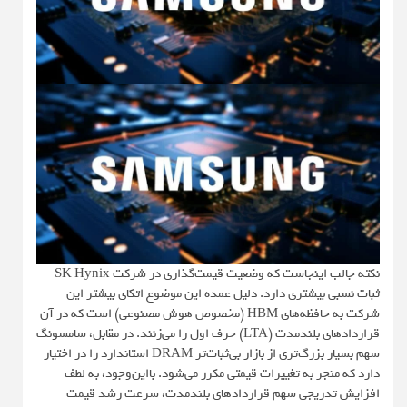
نکته جالب اینجاست که وضعیت قیمت‌گذاری در شرکت SK Hynix
ثبات نسبی بیشتری دارد. دلیل عمده این موضوع اتکای بیشتر این
شرکت به حافظه‌های HBM (مخصوص هوش مصنوعی) است که در آن
قراردادهای بلندمدت (LTA) حرف اول را می‌زنند. در مقابل، سامسونگ
سهم بسیار بزرگ‌تری از بازار بی‌ثبات‌تر DRAM استاندارد را در اختیار
دارد که منجر به تغییرات قیمتی مکرر می‌شود. بااین‌وجود، به لطف
افزایش تدریجی سهم قراردادهای بلندمدت، سرعت رشد قیمت