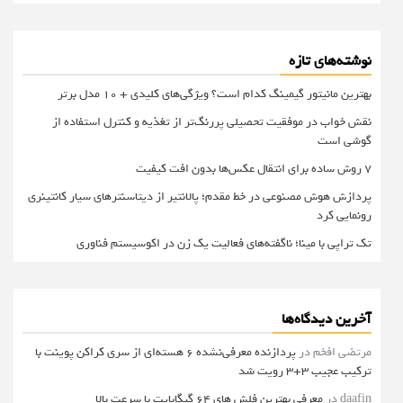
نوشته‌های تازه
بهترین مانیتور گیمینگ کدام است؟ ویژگی‌های کلیدی + 10 مدل برتر
نقش خواب در موفقیت تحصیلی پررنگ‌تر از تغذیه و کنترل استفاده از
گوشی است
۷ روش ساده برای انتقال عکس‌ها بدون افت کیفیت
پردازش هوش مصنوعی در خط مقدم؛ پالانتیر از دیتاسنترهای سیار کانتینری
رونمایی کرد
تک تراپی با مینا؛ ناگفته‌های فعالیت یک زن در اکوسیستم فناوری
آخرین دیدگاه‌ها
مرتضی افخم
در
پردازنده معرفی‌نشده 6 هسته‌ای از سری کراکن پوینت با
ترکیب عجیب 3+3 رویت شد
daafin
در
معرفی بهترین فلش های 64 گیگابایت با سرعت بالا