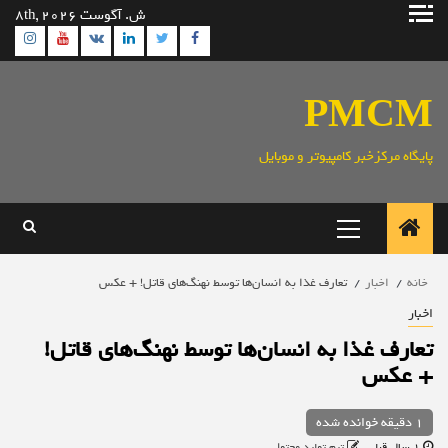
رش
ش. آگوست 8th, 2026
ه
ram
utube
Linkedin
Twitter
VK
Facebook
حتوا
PMCM
پایگاه مرکزخبر کامپیوتر و موبایل
منوی
اصلی
خانه
اخبار
تعارف غذا به انسان‌ها توسط نهنگ‌های قاتل! + عکس
اخبار
تعارف غذا به انسان‌ها توسط نهنگ‌های قاتل!
+ عکس
1 دقیقه خوانده شده
1 سال قبل
تیم تولید محتوا