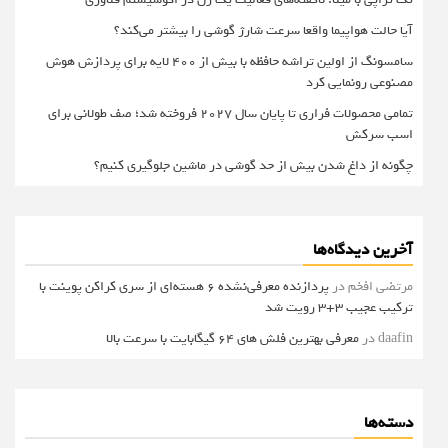
آیا حالت هواپیما واقعا سرعت شارژ گوشی را بیشتر می‌کند؟
سامسونگ از اولین تراشه حافظه با بیش از ۴۰۰ لایه برای پردازش هوش
مصنوعی رونمایی کرد
تمامی محصولات فراری تا پایان سال ۲۰۲۷ فروخته شد؛ صف طولانی برای
اسب سرکش
چگونه از داغ شدن بیش از حد گوشی در ماشین جلوگیری کنیم؟
آخرین دیدگاه‌ها
مرتضی افخم
در
پردازنده معرفی‌نشده 6 هسته‌ای از سری کراکن پوینت با
ترکیب عجیب 3+3 رویت شد
daafin
در
معرفی بهترین فلش های 64 گیگابایت با سرعت بالا
دسته‌ها