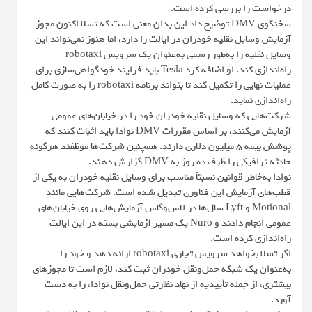
درخواست را بررسی کرده است.
سخنگوی DMV توضیح داد این بدان معنی است که تسلا اکنون مجوز
آزمایش وسایل نقلیه خودران در ایالت را دارد، اما هنوز نمی‌تواند این
وسایل نقلیه را به‌طور رسمی به‌عنوان یک سرویس robotaxi
راه‌اندازی کند. او اضافه کرد Tesla باید فرایند خودگواهی‌سازی برای
عملیات نهایی را تکمیل کند تا بتواند برنامه robotaxi را به صورت کامل
راه‌اندازی نماید.
شرکت‌هایی که وسایل نقلیه خودران خود را در خیابان‌های عمومی
آزمایش می‌کنند، بر اساس مقررات DMV نوادا باید اثبات کنند که
پوشش بیمه ۵ میلیون دلاری دارند. همچنین شرکت‌ها موظفند هرگونه
حادثه ترافیکی را ظرف ده روز به DMV گزارش دهند.
نوادا به‌خاطر قوانین نسبتاً مناسب برای وسایل نقلیه خودران به یکی از
قطب‌های آزمایش این فناوری تبدیل شده است. شرکت‌هایی مانند
Motional و Lyft سال‌ها در لاس‌وگاس آزمایش‌هایی روی خیابان‌های
عمومی انجام دادند و Nuro یک مسیر آزمایشی بسته در این ایالت
راه‌اندازی کرده است.
اگر تسلا بخواهد سرویس تجاری robotaxi ارائه دهد و خود را
به‌عنوان یک شبکه حمل‌ونقل خودران ثبت کند، لازم است تا مجوزهای
بیشتری، از جمله تأییدیه از نهاد نظارتی حمل‌ونقل نوادا، را به دست
آورد.