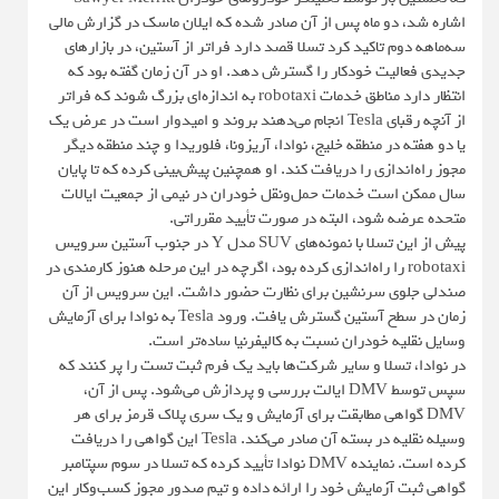
اشاره شد، دو ماه پس از آن صادر شده که ایلان ماسک در گزارش مالی
سه‌ماهه دوم تاکید کرد تسلا قصد دارد فراتر از آستین، در بازارهای
جدیدی فعالیت خودکار را گسترش دهد. او در آن زمان گفته بود که
انتظار دارد مناطق خدمات robotaxi به اندازه‌ای بزرگ شوند که فراتر
از آنچه رقبای Tesla انجام می‌دهند بروند و امیدوار است در عرض یک
یا دو هفته در منطقه خلیج، نوادا، آریزونا، فلوریدا و چند منطقه دیگر
مجوز راه‌اندازی را دریافت کند. او همچنین پیش‌بینی کرده که تا پایان
سال ممکن است خدمات حمل‌ونقل خودران در نیمی از جمعیت ایالات
متحده عرضه شود، البته در صورت تأیید مقرراتی.
پیش از این تسلا با نمونه‌های SUV مدل Y در جنوب آستین سرویس
robotaxi را راه‌اندازی کرده بود، اگرچه در این مرحله هنوز کارمندی در
صندلی جلوی سرنشین برای نظارت حضور داشت. این سرویس از آن
زمان در سطح آستین گسترش یافت. ورود Tesla به نوادا برای آزمایش
وسایل نقلیه خودران نسبت به کالیفرنیا ساده‌تر است.
در نوادا، تسلا و سایر شرکت‌ها باید یک فرم ثبت تست را پر کنند که
سپس توسط DMV ایالت بررسی و پردازش می‌شود. پس از آن،
DMV گواهی مطابقت برای آزمایش و یک سری پلاک قرمز برای هر
وسیله نقلیه در بسته آن صادر می‌کند. Tesla این گواهی را دریافت
کرده است. نماینده DMV نوادا تأیید کرده که تسلا در سوم سپتامبر
گواهی ثبت آزمایش خود را ارائه داده و تیم صدور مجوز کسب‌وکار این