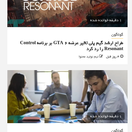
1 دقیقه خوانده شده
گوناگون
طراح ارشد گیم پلی تاثیر عرضه GTA 6 بر برنامه Control
Resonant را رد کرد
4 روز قبل
تیم تولید محتوا
1 دقیقه خوانده شده
گوناگون