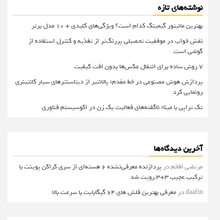
نوشته‌های تازه
بهترین مانیتور گیمینگ کدام است؟ ویژگی‌های کلیدی + 10 مدل برتر
نقش خواب در موفقیت تحصیلی پررنگ‌تر از تغذیه و کنترل استفاده از
گوشی است
۷ روش ساده برای انتقال عکس‌ها بدون افت کیفیت
پردازش هوش مصنوعی در خط مقدم؛ پالانتیر از دیتاسنترهای سیار کانتینری
رونمایی کرد
تک تراپی با مینا؛ ناگفته‌های فعالیت یک زن در اکوسیستم فناوری
آخرین دیدگاه‌ها
مرتضی افخم
در
پردازنده معرفی‌نشده 6 هسته‌ای از سری کراکن پوینت با
ترکیب عجیب 3+3 رویت شد
daafin
در
معرفی بهترین فلش های 64 گیگابایت با سرعت بالا