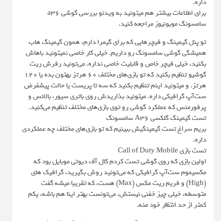
داره.
برای اطلاعات بیشتر هم میتونید به ویدئو بررسی گوشی a36
سامسونگ موبونیوز مراجعه کنید.
تو پنل گیمینگ و فیچرهایی که برای گیمرا دارم، همون گیمینگ هاب
همیشگی گوشی سامسونگ رو داریم. خیلی کار خاصی نمیتونید باهاش
بکنید، خیلی فیچر خاص و قابلیت خاصی نداره. می‌تونید رفرش ریت
گوشیو تنظیم بکنید که تو بازی‌های مختلف ۶۰ هرتز بهتون بده یا ۱۲۰
هرتز. و میتونید اینم تنظیم بکنید که سه تا پریست یا حالت پیشفرض
ست‌آپ گرافیکی داره. میتونید بذاریدش روی باتری سیور، بالانس و
پرفورمنس که عملکرد گوشی رو توی بازی‌های مختلف تنظیم می‌کنید.
تست گیمینگ گلکسی A36 سامسونگ
بریم سراغ تست گیمینگیش ببینیم که تو بازی‌های مختلف چه عملکردی
داره.
تست بازی Call of Duty Mobile
اولین بازی که روی گوشی تست کردم کال آف دیوتی موبایل بود که
مکسیموم ست‌آپ گرافیکی که می‌تونید روش بگیرید، گرافیک های
(High) و فریم ریت مکس (Max) هست، که تقریبا میشه گفت
متوسطه، خیلی چیز خفنی نیستش، می‌تونست بهتر اینا هم باشه، یکم
کمتر از حد انتظار خود منه.