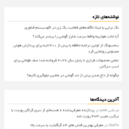
نوشته‌های تازه
تک تراپی با مینا؛ ناگفته‌های فعالیت یک زن در اکوسیستم فناوری
آیا حالت هواپیما واقعا سرعت شارژ گوشی را بیشتر می‌کند؟
سامسونگ از اولین تراشه حافظه با بیش از ۴۰۰ لایه برای پردازش هوش
مصنوعی رونمایی کرد
تمامی محصولات فراری تا پایان سال ۲۰۲۷ فروخته شد؛ صف طولانی برای
اسب سرکش
چگونه از داغ شدن بیش از حد گوشی در ماشین جلوگیری کنیم؟
آخرین دیدگاه‌ها
مرتضی افخم
در
پردازنده معرفی‌نشده 6 هسته‌ای از سری کراکن پوینت با
ترکیب عجیب 3+3 رویت شد
daafin
در
معرفی بهترین فلش های 64 گیگابایت با سرعت بالا