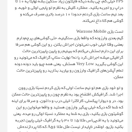
FPS خیلی کم، چی بشه دیگه فایتتون زیاد سنگین بشه نهایتا یه ۱۰ تا
دراپ رو تجربه بکنید. عملکرد کلیش به نظرم تو پابجی اوکی و خوبه. و
بعد نیم ساعت بازی کردنم حدودا ۱۰ درصد باتری مصرف می‌کنه و
گوشی هم کلا داغ نمی‌کنه.
تست بازی Warzone Mobile
گیم بعدی وارزونه که واقعا بازی سنگینیه، حتی گوشی‌های پرچم‌دارم
بعضی وقتا خیلی خوب نمی‌تونن اجراش بکنن. رو این گوشی هم صرفا
برای این دارم تستش می‌کنم که ببینیم رو پایین پایین‌ترین حالت
گرافیکی میشه اجراش کرد یا نه؟ نهایت ستاپ گرافیک که می‌تونید رو
این گوشی بگیرید Very Low هستش. یعنی همه چیو باید دونه دونه
تمام آپشن‌های گرافیک وارزون رو بیارید بذارید رو پایین‌ترین حالت
ممکن.
و تو خود بازی هم تو نیم ساعت اولی که بازی کردم نسبتا بازی روون
اجرا شد. گرافیکش افتضاح بود به نظرم چون رو پایین‌ترین حالت ممکن
بود. در و دیوارا پیکسلی، کاراکترا خیلی درب و داغون. و صرفا برای اینه
که شما اگه دیگه خیلی پیگیر وارزون هستید و واقعا میخواین رو این
گوشیتون بازی بکنید، بازی به شما یه عملکرد نسبتا اوکی رو میده. یعنی
می‌تونید با یه اف‌پی‌اس مثلا ۱۵ تا ۳۰ با یه گرافیک خیلی پایین تجربه
بکنید بازیو. اونقدر ناپایدار نیست مثل مثلا A56 که کلا پردازنده‌ش