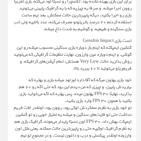
برای این بازی بهینه نشده بود. تکسچرا رو نسبتا لود می‌کنه، بازی تقریبا
روون اجرا میشه. و صرفا یه چیزیه که با یه گرافیک پایینی می‌تونید
بازی رو اجرا بکنید، دیگه پایین‌ترین حالت ممکنش. بعد نیم‌ ساعت
استفاده کردنم ۲۰ درصد باتریتونو مصرف می‌کنه، عدد بالاییه ولی خب
بازی سنگینه و طبیعیه. و گوشیم به شدت داغ میشه.
تست بازی Genshin Impact
گنشین ایمپکته که اینم باز دوباره بازی سنگینی محسوب میشه رو این
گوشی. و اینم دوباره عین وارزون، نهایت تنظیمات گرافیکی که می‌تونید
روش بذارید حالت Very Low هستش، تمام آپشن‌های گرافیکه. و
فریم‌ریتو می‌تونید تا ۶۰ ببرید بالا.
خود بازی بهتون میگه که آقا داره اورلود میشه بازی و بهتره که
بیاریدش پایین. و چیزی که من دیدم این بود که حتی اگه رو ۶۰ هم
بذارید، نهایتا ۳۰ FPS بهتون میده. پس بهتره که اگه می‌خواید بازی
بکنید با همون ۳۰ FPS وارد بازی بشید.
تو خود بازی به نظرم عملکردش اوکی بود، روون بود، اونقدر افت فریم
نداشت حتی تو فایت‌های سنگین و میشه یه امتیاز خوبی رو تو گنشین
ایمپکت بهش داد. ۳۰ FPS اون نسبتا پایدار می‌مونه. گرافیک بازی هم
به نظرم گرافیک اوکییه حتی رو پایین‌ترین حالت ممکنه. یعنی مثل اون
وارزونه اونقدر پیکسلی و درب و داغون نیست. و در مجموع تو نیم