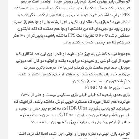
تو مولتی پلیر بهتون نسبتا گیم پلی روونی میده، اونقدر افت فریمو
تجربه نمی‌کنید مگر اینکه فایتتون خیلی سنگین بشه، ۱۰ ۲۰ تا ممکنه
FPS دراپ داشته باشید. تو حالت بتل رویالشم با اینکه سنگین‌تره و
انتظار میره که بازی یک مقداری لگی‌تر اجرا بشه، ولی اونجا هم باز نسبتا
روون بود تو تجربه‌ای که من داشتم. اونجا هم ممکنه که اگه فایتتون
سنگین باشه تا ۲۰ تا تقریبا افت FPS داشته باشید، پایین‌تر از ۴۰ فکر
نمی‌کنم کلا هر چقدرم که بازی کنید بیاد.
مجموعا میشه گفتش یه چیز متوسطیه، اونقدر اون این حد انتظاری که
میره از این گوشی رو نمی‌تونه برآورده بکنه و اوکیه تو کال آف دیوتی
موبایل. بعد نیم ساعت بازی کردنم تقریبا ۱۳ درصد باتری مصرف
می‌کنه. خود باتریشم یک مقداری بیشتر از حدی که من انتظار داشتم
داغ شد توی نیم ساعت بازی کردن.
تست بازی PUBG Mobile
بازی بعدی پابجیه که خیلی خیلی بازی سنگینی نیست و حتی از A36
میانرده هم انتظار میره که عملکرد خوبی توش داشته باشه. گرافیک که
می‌تونید تو پابجی بگیرید HDR Ultra که به نظرم چیز خفن و خوبیه و
فریم‌ ریتشم نهایتا می‌تونید اولترا Ultra بگیرید. می‌تونست یه ذره
بالاتر از اینم بیاد ولی خب نهایت چیزی که بهتون میده همینه.
تو خود بازی خیلی به نظرم روون و اوکی اجرا شد، اصلا لگ نزد. افت