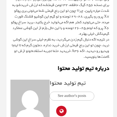
برای نسخه 256 گیگ حافظه، ۳۲ تومن قیمتشه که ارزش خریدشو به
شدت میاره پایین. چرا؟ چون تو این رنج قیمتی شما می‌تونی بری پوکو
X7 پرو رو بگیری، ۲۸-۲۹ تومنه و تو گیم این گوشیو قشنگ قورت
میده. حتی می‌تونید کمتر هم اگه می‌خواید خرج بکنید، برید سراغ پوکو
X6 پرو که اونم ۲۵-۲۶ تومنه و با این حال بازم از این گوشی عملکرد
گیمینگش خیلی بهتره.
در نتیجه اگه دنبال گیم زدن می‌گردید، به نظرم خیلی سراغ این گوشی
نرید، چون تو این رنج قیمتی ارزش خرید نداره. دمتون گرم که تا اینجا
ویدیو رو دیدید. اگه A36 خریدید حتما تجربه استفاده‌تونو ازش تو
کامنت‌ها بنویسید.
درباره تیم تولید محتوا
تیم تولید محتوا
See author's posts