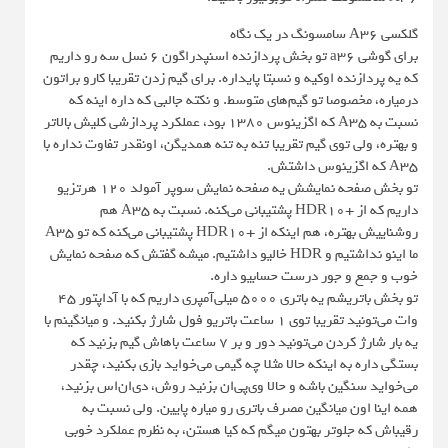
گلکسی A36 سامسونگ در یک نگاه
برای گوشی a36 تو بخش پردازنده اسنپدراگون ۶ نسل سه رو داریم
که یه پردازنده اوکیه و نسبتا پایداره. برای گیم زدن تقریبا کارو براتون
درمیاره، مخصوصا تو گیم‌های متوسط. و نکته جالبی که داره اینه که
نسبت به A35 که اگزینوس ۱۳۸۰ بود، عملکرد پردازشی کلیش بالاتر
و بهتره، ولی توی گیم تقریبا تنه به تنه همدیگن، اونقدر تفاوت نداره با
A35 که اگزینوس داشتش.
تو بخش صفحه نمایشش یه صفحه نمایش سوپر آمولد ۱۲۰ هرتزیو
داریم که از +HDR10 پشتیبانی می‌کنه. نسبت به A35 هم
روشناییش بهتره، هم اینکه از +HDR10 پشتیبانی می‌کنه که تو A35
ما اینو نداشتیم و HDR خالیو داشتیم. میشه گفتش که صفحه نمایش
خوب و جمع و جور درست حسابیو داره.
تو بخش باتریشم یه باتری ۵۰۰۰ میلی‌آمپری داریم که با آداپتور ۴۵
وات می‌تونید تقریبا توی ۱ ساعت باتریو فول شارژ بکنید. و میانگینم با
یه بار شارژ کردن می‌تونید دور و بر ۷ ساعت باهاش گیم بزنید که
بستگی داره به اینکه حالا مثلا چه گیمی می‌خواید بازی بکنید، چقدر
می‌خواید سنگین باشه و حالا وی‌پی‌ان بزنید روش، دی‌ان‌اس بزنید،
همه اینا اون میانگین مصرف باتری رو میاره پایین. ولی نسبت به
رقیباش که جلوتر بهتون میگم که کیا هستن، به نظرم عملکرد خوبی