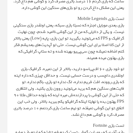
ساعت که بازی کردم ۱۶ درصد باتری مصرف کرد و گوشی هم داغ کرد.
یعنی این مشکل داغ کردن رو تو بازی‌های سنگین این گوشی داره.
تست بازی Mobile Legends
بازی بعدی موبایل لجنزه که نسبتا بازی سبکه، یعنی اونقدر بازی سنگینی
نیست. و یکی از دلایلی که من از این گوشی ناامید شدم، چون نهایت
گرافیک و FPS که می‌تونید بگیرید تو این بازی، پایه (Low) یعنی بالاتر
از این کلا اصلا برای این گوشی نیست. حتی تو آپدیت‌های بعدیشم فکر
کنم اضافه نمیشه چون سی‌پی‌یو بهینه شده و ته ستاپ گرافیکی که
بازی بهتون میده همینه.
تو خود بازی ۶۰ اف‌پی‌اسو دارید، بالاتر از این نمیره. گرافیک بازی
اونقدری دلچسب و درست حسابی نیست. و حداقل چیزی که داره اینه
که بازی روونه، افت فریم نداره، لگ نداره تو بازی، باگم نداره. تو
فایت‌های سنگین هم که برید می‌تونید روون بازی بکنید. ولی انتظاری
که حتی از این گوشی با پردازنده‌ش میره اینه که بتونه حداقل مثلا ۹۰
FPS بهتون بده یا نهایتا اینکه گرافیکو یکم ببرید بالاتر. ولی خب این
اتفاق تو این گوشی نمیفته. تو نیم ساعت بازی کردنمم ۱۰ درصد باتری
مصرف کرد و گوشی هم داغ نشد.
تست بازی Fortnite
بازی آخری که روی این گوشی تست کردم فورتنایته که اینم باز دوباره