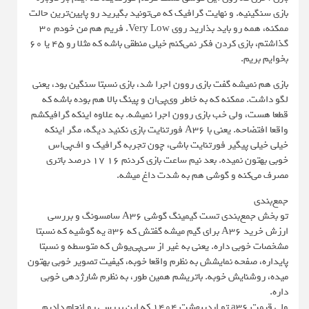
بازی سنگینیه. و نهایت گرافیک که می‌تونید بگیرید رو پایین‌ترین حالت
ممکنه، همه رو باید بذارید روی Very Low. فریم هم من خودم ۳۰
گذاشتم، بازی کردن فکر نمی‌کنم خیلی منطقی باشه که مثلا رو ۴۵ یا ۶۰
بخوایم بریم.
بازی هم نمیشه گفت بازی روون اجرا شد، بازی نسبتا سنگین بود، یعنی
لگو داشت. ممکنه که به خاطر وی‌پی‌ان و پینگ بالا هم بوده باشه که
قطعا هست، ولی خب بازی روون اجرا نمیشه. به‌ علاوه اینکه گرافیکشم
واقعا افتضاحه. یعنی با A36 فورتنایت بازی نکنید دیگه، مگر اینکه
خیلی خیلی پیگیر فورتنایت باشی، چون تجربه گرافیک و اف‌پی‌اس
خوبی بهتون نمیده. بعد نیم ساعت بازی کردنم ۱۶ ۱۷ درصد باتری
مصرف می‌کنه و گوشی هم به شدت داغ میشه.
جمع‌بندی
تو بخش جمع‌بندی تست گیمینگ گوشی A36 سامسونگ و بررسی
ارزش خرید A36 برای گیم میشه گفتش که a36 یه گوشیه که نسبتا
مشخصات خوبی داره. یعنی به غیر از سی‌پی‌یوش که متوسطه و نسبتا
پایداره، صفحه نمایشش به نظرم واقعا خوبه، کیفیت تصویر خوبی بهتون
میده، روشنایش خوبه. باتریشم همین طور، به نظرم شارژدهی خوبی
داره.
ولی قیمت a36 تو اردیبهشت 1404 که این بررسی رو انجام دادیم