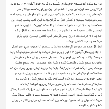
من یه تیکه آلومینیوم خام دارم، شبیه به فریم خود آیفون ۱۷. یه لوله
تیتانیومی هم این دور و بر داشتم، از اون چیزایی که معمولا تو هر
خونه‌ای پیدا میشه دیگه! پدربزرگم، جری، این دلار نقره‌ای رو بهم داده،
پس می‌تونیم ببینیم واکنش فلزات گران‌بها به این قاب پشتی چیه. این
سکه حدود ۹۰ درصد نقره خالصه. دو تا سکه کوچیک طلای یک‌دهم
اونسی عقاب هم دارم. داستان این سکه‌ها هم همینه؛ یه آلیاژن که
حدود ۹۱ درصد طلا دارن. پس از نظر فنی خالص نیستن، ولی بازم
میشه دید چه اتفاقی میفته.
اول از همه میریم سراغ صفحه نمایش. ببینیم آیا همون سپر سرامیکی
۲ جادویی مثل آیفون ۱۷ ایر و پرو عمل می‌کنه یا نه. بار سوم دیگه باید
درست باشه. و اگه این آیفون ۱۷ معمولی هم در برابر خط و خش‌های
عادی تو سطح شش مقاومت کنه و شیارهای عمیق‌تر روی سطح هفت
بیفته، پس دیگه شرکت کورنینگ باید یه جایزه نوبلی چیزی ببره. من ده
ساله که دارم گوشی‌ها رو خط میندازم و تا حالا همچین چیزی ندیدم.
یعنی خودتون ببینید. یه لکه خیلی کم‌رنگ تو سطح شش و شاید یه
سایه تو سطح هفت هست، ولی هیچ خراشی روی شیشه نیفتاده.
کورنینگ واقعا یه کار خیلی خاص انجام داده. قوانین فیزیک ظاهرا به کل
زیر پا گذاشته شده. البته شیشه هنوزم شیشه‌ست و وقتی بندازینش
می‌شکنه، ولی واقعا همونطور که اپل گفت، امسال خیلی بیشتر در برابر
خط و خش مقاومه.