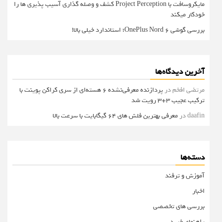
مایکروسافت با Project Perception کشف و وصله گذاری آسیب پذیری ها را
خودکار میکند
بررسی گوشی OnePlus Nord 6؛ استاندارد خیلی بالا!
آخرین دیدگاه‌ها
مرتضی افخم
در
پردازنده معرفی‌نشده 6 هسته‌ای از سری کراکن پوینت با
ترکیب عجیب 3+3 رویت شد
daafin
در
معرفی بهترین فلش های 64 گیگابایت با سرعت بالا
دسته‌ها
آموزش و ترفند
اخبار
بررسی های تخصصی
راهنمای خرید