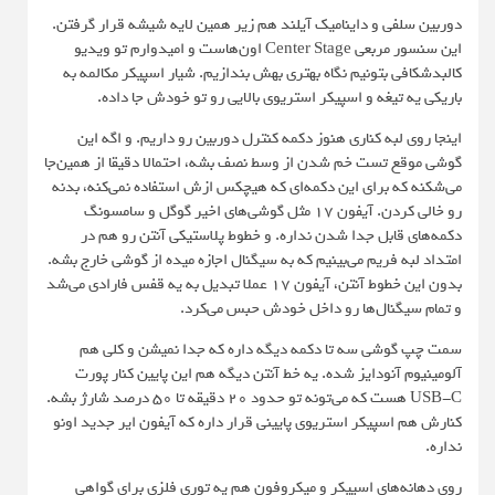
دوربین سلفی و داینامیک آیلند هم زیر همین لایه شیشه قرار گرفتن.
این سنسور مربعی Center Stage اون‌هاست و امیدوارم تو ویدیو
کالبدشکافی بتونیم نگاه بهتری بهش بندازیم. شیار اسپیکر مکالمه به
باریکی یه تیغه و اسپیکر استریوی بالایی رو تو خودش جا داده.
اینجا روی لبه کناری هنوز دکمه کنترل دوربین رو داریم. و اگه این
گوشی موقع تست خم شدن از وسط نصف بشه، احتمالا دقیقا از همین‌جا
می‌شکنه که برای این دکمه‌ای که هیچکس ازش استفاده نمی‌کنه، بدنه
رو خالی کردن. آیفون ۱۷ مثل گوشی‌های اخیر گوگل و سامسونگ
دکمه‌های قابل جدا شدن نداره. و خطوط پلاستیکی آنتن رو هم در
امتداد لبه فریم می‌بینیم که به سیگنال اجازه میده از گوشی خارج بشه.
بدون این خطوط آنتن، آیفون ۱۷ عملا تبدیل به یه قفس فارادی می‌شد
و تمام سیگنال‌ها رو داخل خودش حبس می‌کرد.
سمت چپ گوشی سه تا دکمه دیگه داره که جدا نمیشن و کلی هم
آلومینیوم آنودایز شده. یه خط آنتن دیگه هم این پایین کنار پورت
USB-C هست که می‌تونه تو حدود ۲۰ دقیقه تا ۵۰ درصد شارژ بشه.
کنارش هم اسپیکر استریوی پایینی قرار داره که آیفون ایر جدید اونو
نداره.
روی دهانه‌های اسپیکر و میکروفون هم یه توری فلزی برای گواهی