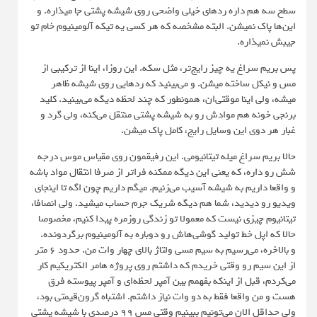
سطح سه هم داره رد‌های خیلی واضحی روی شیشه پشتی جا میذاره. و
این‌ها پاک نمیشن. البته مشخصه که هر کسی یه تیکه آلومینیوم خام تو
جیبش نمیذاره.
پس بریم سراغ یه چیز رایج‌تر، مثل سکه. این روزا، اینا از ترکیبی از
مس و نیکل ساخته میشن. و می‌بینید که رد‌هایی روی شیشه ظاهر
میشه، ولی اینا موقتی‌ان، همونطور که چند لحظه دیگه می‌بینید. کلید
برنجی خونه هم موادش رو به شیشه پشتی منتقل می‌کنه، ولی گرد و
غبار هر دوی این وسایل رایج، کامل پاک میشن.
حالا بریم سراغ میله تیتانیومی. این رفیقمون روی مقیاس موس درجه
شش رو داره، که یعنی این دیگه ممکنه فراتر از صرفا انتقال مواد باشه
و واقعا داریم به شیشه آسیب می‌زنیم. میگم داریم چون اگه تا اینجای
ویدیو رو دیدید، شما هم دیگه شریک جرم حساب میشید. ولی انصافا،
تیتانیوم چیزی نیست که معمولا تو زندگی روزمره پیدا کنیم، مخصوصا
حالا که اپل خط تولید گوشی‌هاش رو دوباره به آلومینیوم برگردونده.
و بالاخره، می‌رسیم به سیم مسی ولتاژ بالای چهار وات من. حدود ۶ متر
از این سیم رو وقتی خریدم که داشتم روی پروژه هامر الکتریکیم کار
می‌کردم، قبل از اینکه بفهمم بین آمپر لحظه‌ای و آمپر پیوسته فرق
هست و من واقعا فقط به دو وات نیاز داشتم. اشتباه گرون‌قیمتی بود،
ولی حداقل الان می‌تونیم ببینیم وقتی مس ۹۹ درصدی با شیشه پشتی