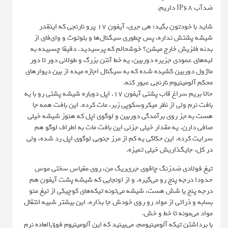
ضدآب IP68 داریم.
شاید با خودتون بگید؛ هی جری، آیفون ۱۷ پرو نارنجی که اینقدر
شیشه پشتش نداره، پس چطوری سیگنال‌ها و بلوتوث و وای‌فای از
بدنه فلزیش خارج میشن؟ خوشحالم که پرسیدید. دقیقا چسبیده به
لبه‌های عمودی جزیره دوربین، یه خط آنتن بزرگ و طولانی دور تا دور
ماژول دوربین کشیده شده که به سیگنال اجازه میده از بین دیوارهای
محکم آلومینیوم نارنجی عبور کنه.
حالا بریم سراغ قاب پشتی آیفون ۱۷. اپل دوباره شیشه پشتی رو با یه
بافت نرم ولی از نظر میکروسکوپی زبر، مات کرده. این بافت همه جا
هست به جز روی برآمدگی دوربین و لوگوی اپل که هنوز شیشه خیلی
صافی دارن. یه مقدار خیلی جزئی این بافت مات به اطراف لوگو هم
سرایت کرده. این حکاکی یه کم از مرز جنوبی لوگوی اپل رد شده، ولی
در کل، جایگذاریش خیلی تمیزه.
تیغ فولادی ضدزنگ چاقوی جری‌ریگ من، روی مقیاس سختی موس
حدودا درجه پنج رو می‌گیره. و از اونجایی که شیشه پشت آیفون هم
درجه پنج یا شش هست، شیشه می‌تونه تیکه‌های کوچیکی از تیغ منو
بسابه و ذراتی از مواد رو روی خودش جا بذاره. این بیشتر شبیه انتقال
مواد می‌مونه تا خط و خش.
با برداشتن تیکه آلومینیومم، می‌بینید که این آلومینیوم فوق‌العاده نرم