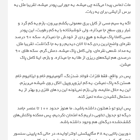
مات تماس پیدا می‌کنه چی میشه. یه جورایی پودر میشه، تقریبا مثل یه
برس آرایشی برای یه ربات.
اگه یه سیم مسی از کابل برق معمولی بکشم بیرون، بازم یه کم گرد و
غبار روی سطح جا میذاره، ولی خوشبختانه با یه کم رطوبت، این پودر
مسی کاملا پاک میشه و هیچ ردی از خودش جا نمیذاره. سکه ۹۰ درصد
نقره‌ای واضح‌ترین ردی که تا الان دیدیم رو به جا گذاشت، تقریبا مثل
یه مداد شمعی نقره‌ای، ولی کامل پاک میشه. دمش گرم. سکه طلای ۹۰
درصدی هم تیکه‌های ریزی از طلا به جا میذاره. و بازم، اینا کامل پاک
میشن.
پس در واقع، فقط فلزات فولاد ضدزنگ، آلومینیوم خام و تیتانیوم خام
هستن که پاک نمیشن. یه کم ایزوپروپیل الکل روی شیشه می‌ریزم.
این یه حلال ملایمه، ولی بازم نمی‌تونه این رد‌های فلزی رو بهتر از یه
دستمال کشیدن ساده تمیز کنه.
پس اینو تو ذهنتون داشته باشید. ما هنوز حدود ۱۰۰ تا عنصر جامد
دیگه تو جدول تناوبی داریم که امتحان نکردیم، پس ممکنه واکنش‌های
کشف‌نشده دیگه‌ای هم وجود داشته باشه.
دوربین بالایی یه ۴۸ مگاپیکسلی اولتراوایده، در حالی که پایینی سنسور