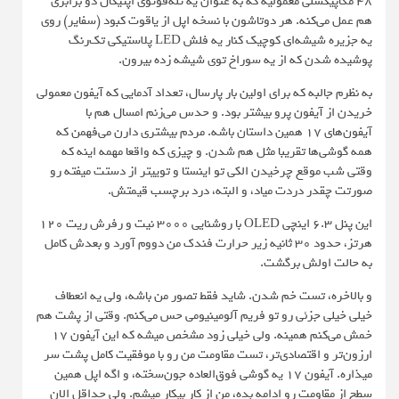
۴۸ مگاپیکسلی معمولیه که به عنوان یه تله‌فوتوی اپتیکال دو برابری
هم عمل می‌کنه. هر دوتاشون با نسخه اپل از یاقوت کبود (سفایر) روی
یه جزیره شیشه‌ای کوچیک کنار یه فلش LED پلاستیکی تک‌رنگ
پوشیده شدن که از یه سوراخ توی شیشه زده بیرون.
به نظرم جالبه که برای اولین بار پارسال، تعداد آدمایی که آیفون معمولی
خریدن از آیفون پرو بیشتر بود. و حدس می‌زنم امسال هم با
آیفون‌های ۱۷ همین داستان باشه. مردم بیشتری دارن می‌فهمن که
همه گوشی‌ها تقریبا مثل هم شدن. و چیزی که واقعا مهمه اینه که
وقتی شب موقع چرخیدن الکی تو اینستا و توییتر از دستت میفته رو
صورتت چقدر دردت میاد، و البته، درد برچسب قیمتش.
این پنل ۶.۳ اینچی OLED با روشنایی ۳۰۰۰ نیت و رفرش ریت ۱۲۰
هرتز، حدود ۳۰ ثانیه زیر حرارت فندک من دووم آورد و بعدش کامل
به حالت اولش برگشت.
و بالاخره، تست خم شدن. شاید فقط تصور من باشه، ولی یه انعطاف
خیلی خیلی جزئی رو تو فریم آلومینیومی حس می‌کنم. وقتی از پشت هم
خمش می‌کنم همینه. ولی خیلی زود مشخص میشه که این آیفون ۱۷
ارزون‌تر و اقتصادی‌تر، تست مقاومت من رو با موفقیت کامل پشت سر
میذاره. آیفون ۱۷ یه گوشی فوق‌العاده جون‌سخته، و اگه اپل همین
سطح از مقاومت رو ادامه بده، من از کار بیکار میشم. ولی حداقل الان