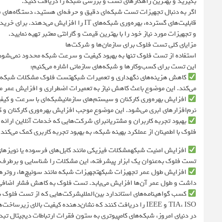
بگیرید و بهترین راهکارهای تست و بررسی شبکه را دریافت کنید.
اگر به دنبال تجهیزات تست شبکه‌ای دقیق و حرفه‌ای هستید، دستگاه‌های فلو
قابلیت‌های گسترده، بهره‌وری شبکه‌های IT
و تجهیزات مورد نیاز خود را با بهترین قیمت و گارانتی معتبر تهیه نمایید.
مزایای کلی تست فلوک برای سازمان‌ها و شرکت‌ها
استفاده از تست فلوک تنها به بهبود کیفیت و سرعت شبکه محدود نمی‌شود، بل
این تست برای کسب‌وکارها و شبکه‌های سازمانی اشاره می‌کنیم:
کاهش هزینه‌های نگهداری و تعمیرات شبکهتست فلوک مشکلات شبکه را در
می‌کند. این موضوع باعث کاهش نیاز به تعمیرات اضطراری و افزایش عمر م
نرم‌افزارهای ابری می‌شود. این موضوع موجب افزایش بهره‌وری کارکنان و 
بهبود تجربه کاربران و مشتریانبرای شرکت‌هایی که خدمات آنلاین ارائ
فلوک با اطمینان از عملکرد بهینه شبکه، به بهبود تجربه کاربری کمک می‌کند.
افزایش امنیت شبکهمشکلات فیزیکی مانند کابل‌های فرسوده یا نویزهای 
تست فلوک به‌عنوان یک ابزار پیشرفته، این مشکلات را شناسایی و برطرف م
افزایش طول عمر تجهیزات شبکهتجهیزات شبکه مانند سوئیچ‌ها، روترها و
داشت و طول عمر آن‌ها افزایش می‌یابد. تست فلوک به کاهش فشار اضافی ر
کسب گواهینامه‌های استاندارد بین‌المللیشرکت‌هایی که از تست فلوک برای
TIA، ISO و IEEE را دریافت کنند که نشان‌دهنده کیفیت بالای زیرساخت‌های آن‌ها است.
در دنیای امروز، شبکه‌های کامپیوتری به ستون فقرات ارتباطات دیجیتال تبد