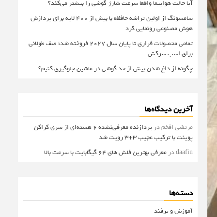
آیا حالت هواپیما واقعا سرعت شارژ گوشی را بیشتر می‌کند؟
سامسونگ از اولین تراشه حافظه با بیش از ۴۰۰ لایه برای پردازش
هوش مصنوعی رونمایی کرد
تمامی محصولات فراری تا پایان سال ۲۰۲۷ فروخته شد؛ صف طولانی
برای اسب سرکش
چگونه از داغ شدن بیش از حد گوشی در ماشین جلوگیری کنیم؟
آخرین دیدگاه‌ها
مرتضی افخم
در
پردازنده معرفی‌نشده 6 هسته‌ای از سری کراکن
پوینت با ترکیب عجیب 3+3 رویت شد
daafin
در
معرفی بهترین فلش های 64 گیگابایت با سرعت بالا
دسته‌ها
آموزش و ترفند