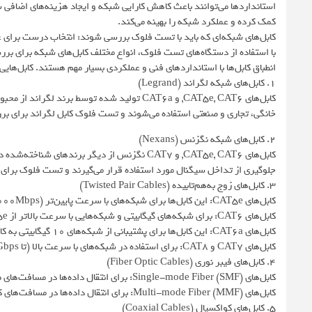
استانداردها می‌توانند باعث کاهش کارایی شبکه و ایجاد هزینه‌های اضاف
کمک کرده و عملکرد شبکه را بهینه می‌کند.
کابل‌های شبکه‌ای که باید با تست فلوک بررسی شوند: انتخاب درست برای 
با استفاده از دستگاه‌های تست فلوک، انواع مختلف کابل‌های شبکه برای برر
انطباق کابل‌ها با استانداردهای فنی و عملکردی بسیار مهم هستند. کابل‌هایی
1. کابل‌های شبکه لگراند (Legrand)
کابل‌های CAT5e, CAT6, و CAT6a تولید شده توسط 
خانگی، تجاری و صنعتی استفاده می‌شوند و تست فلوک کابل لگراند برای بر
2. کابل‌های شبکه نگزنس (Nexans)
کابل‌های CAT5e, CAT6, و CAT7 نگزنس از دیگر برن
جلوگیری از تداخل سیگنال مورد استفاده قرار می‌گیرند و تست فلوک برای
3. کابل‌های زوج به‌هم‌تابیده (Twisted Pair Cables)
کابل‌های CAT5e: این کابل‌ها برای شبکه‌های با سرعت پایین‌تر (1000Mbps یا کمتر) استفاده می‌شوند.
کابل‌های CAT6: برای شبکه‌های گیگابیتی و شبکه‌هایی با سرعت بالاتر از CAT5e مورد استفاده قرار می‌گیرند.
کابل‌های CAT6a: این کابل‌ها برای پشتیبانی از شبکه‌های 10 گیگابیتی به کار می‌روند.
کابل‌های CAT7 و CAT8: برای استفاده در شبکه‌های با سرعت بالا (تا 40Gbps) و برای دیتا سنترها و پروژه‌های پیچیده‌تر مناسب هستند.
4. کابل‌های فیبر نوری (Fiber Optic Cables)
کابل‌های Single-mode Fiber (SMF): برای انتقال داده‌ها در مسافت‌های طولانی و با سرعت بالا استفاده می‌شود.
کابل‌های Multi-mode Fiber (MMF): برای انتقال داده‌ها در مسافت‌های کوتاه و شبکه‌های محلی به کار می‌رود.
5. کابل‌های کواکسیال (Coaxial Cables)