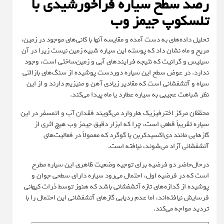
رصد سطح سیاره فراخورشیدی با
تلسکوپ جیمز وب
تحلیل داده‌های به دست آمده و مقایسه آنها با کانی‌های موجود در زمین،
مریخ و ماه نشان داد که پوسته این سیاره شبیه زمین نیست زیرا در آن
سیلیس و گرانیت که نتیجه فرایندهای آبی و زمین‌ساختی است، وجود
ندارد. در عوض سطح این سیاره دوردست پوشیده از سنگ‌های بازالتی
سیاه و آتشفشانی است که مقادیر زیادی آهن و منیزیم دارند و از این
نظر شباهت عجیبی به سیاره عطارد یا ماه پیدا می‌کند.
محققان مرکز اخترفیزیک هاروارد می‌گویند فقدان آب و اتمسفر در این
سیاره تقریباً قطعی است، چرا که ابزار دقیق جیمز وب هیچ اثری از
گازهایی مانند دی‌اکسیدکربن یا گوگرد که معمولاً در فعالیت‌های
آتشفشانی آزاد می‌شوند، نیافته است.
درحال‌حاضر دو فرضیه برای توجیه وضعیت ظاهری این سیاره مطرح
است که در فرضیه اول، احتمال می‌رود سیاره دارای سطحی جوان و
پوشیده از گدازه‌های تازه آتشفشانی باشد که هنوز توسط ذرات کیهانی
فرسایش نیافته‌اند، اما عدم ردیابی گازهای آتشفشانی این احتمال را با
تردید مواجه می‌کند.