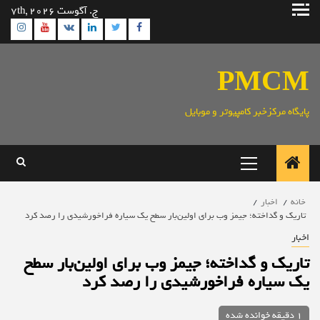
رش
ج. آگوست 7th, 2026
ه
ram
utube
Linkedin
Twitter
VK
Facebook
حتوا
PMCM
پایگاه مرکزخبر کامپیوتر و موبایل
منوی
اصلی
خانه
اخبار
تاریک و گداخته؛ جیمز وب برای اولین‌بار سطح یک سیاره فراخورشیدی را رصد کرد
اخبار
تاریک و گداخته؛ جیمز وب برای اولین‌بار سطح
یک سیاره فراخورشیدی را رصد کرد
1 دقیقه خوانده شده