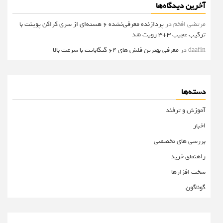
آخرین دیدگاه‌ها
مرتضی افخم
در
پردازنده معرفی‌نشده 6 هسته‌ای از سری کراکن پوینت با
ترکیب عجیب 3+3 رویت شد
daafin
در
معرفی بهترین فلش های 64 گیگابایت با سرعت بالا
دسته‌ها
آموزش و ترفند
اخبار
بررسی های تخصصی
راهنمای خرید
سخت افزارها
گوناگون