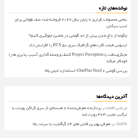
نوشته‌های تازه
تمامی محصولات فراری تا پایان سال ۲۰۲۷ فروخته شد؛ صف طولانی برای
اسب سرکش
چگونه از داغ شدن بیش از حد گوشی در ماشین جلوگیری کنیم؟
ایسوس قیمت کارت‌های گرافیک سری RTX 50 را افزایش داد
مایکروسافت با Project Perception کشف و وصله گذاری آسیب پذیری ها را
خودکار میکند
بررسی گوشی OnePlus Nord 6؛ استاندارد خیلی بالا!
آخرین دیدگاه‌ها
مرتضی افخم
در
پردازنده معرفی‌نشده 6 هسته‌ای از سری کراکن پوینت با
ترکیب عجیب 3+3 رویت شد
daafin
در
معرفی بهترین فلش های 64 گیگابایت با سرعت بالا