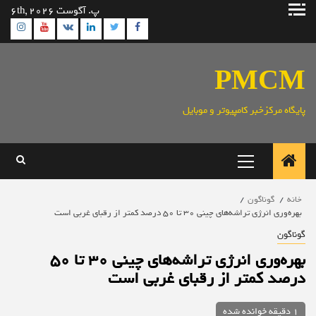
رش
پ. آگوست 6th, 2026
ه
ram
utube
Linkedin
Twitter
VK
Facebook
حتوا
PMCM
پایگاه مرکزخبر کامپیوتر و موبایل
منوی
اصلی
خانه
گوناگون
بهره‌وری انرژی تراشه‌های چینی ۳۰ تا ۵۰ درصد کمتر از رقبای غربی است
گوناگون
بهره‌وری انرژی تراشه‌های چینی ۳۰ تا ۵۰
درصد کمتر از رقبای غربی است
1 دقیقه خوانده شده