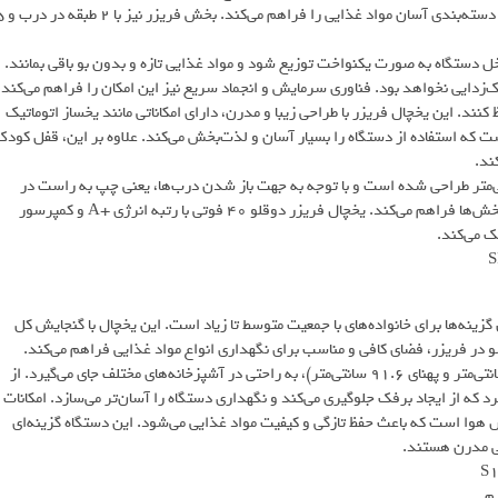
یخچال این مجموعه دارای 5 طبقه، 6 طبقه در درب و 2 کشو است که امکا
دستگاه به صورت یکنواخت توزیع شود و مواد غذایی تازه و بدون بو باقی بمانند.
زدایی نخواهد بود. فناوری سرمایش و انجماد سریع نیز این امکان را فراهم می‌کند
د. این یخچال فریزر با طراحی زیبا و مدرن، دارای امکاناتی مانند یخساز اتوماتیک
ه استفاده از دستگاه را بسیار آسان و لذت‌بخش می‌کند. علاوه بر این، قفل کودک
ند.
 با ارتفاع 180 سانتی‌متر، پهنای 120 سانتی‌متر و عمق 66 سانتی‌متر طراحی شده است و با توجه به جهت باز شدن درب‌ها، یعنی چپ به راست در
قسمت یخچال و راست به چپ در قسمت فریزر، دسترسی آسانی به همه بخش‌ها فراهم می‌کند. یخچال فریزر دوقلو 40 فوتی با رتبه انرژی +A و کمپرسور
یزر ساید بای ساید ۳۲ فوت یکی از بهترین گزینه‌ها برای خانواده‌های با جمعیت متوسط تا زیاد است. این یخچال با گنجایش کل
این مدل با طراحی زیبا و ابعاد مناسب (ارتفاع ۱۸۱.۶ سانتی‌متر، عمق ۸۴ سانتی‌متر و پهنای ۹۱.۶ سانتی‌متر)، به راحتی در آشپزخانه‌های مختلف جای می‌گیرد. از
که از ایجاد برفک جلوگیری می‌کند و نگهداری دستگاه را آسان‌تر می‌سازد. امکانات
وا است که باعث حفظ تازگی و کیفیت مواد غذایی می‌شود. این دستگاه گزینه‌ای
حی مدرن هستند.