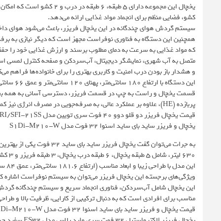
کشو، فضایی منظم برای انجماد مواد غذایی ارائه می‌دهد.
سیستم گردش هوای چندگانه در این یخچال فریزر، باعث می‌شود هوای داخل 
همچنین این دستگاه به فناوری نوفراست مجهز است که دیگر نیازی به برفک‌
که مواد غذایی به سرعت به دمای مطلوب برسند و ارزش غذایی خود را حفظ کنن
متصل به آب شهری، نمایشگر دیجیتال، آب‌سردکن و صفحه کنترل لمسی است ک
و هشدار باز بودن درب امنیت و کاربری بهتری را برای خانواده‌ها فراهم می‌ک
این دستگاه
پربازده (HE)، علاوه بر عملکرد عالی، به صرفه‌جویی در مصرف انرژی نیز کمک می‌کند.
قیمت یخچال فریزر دو قلو دوو 40 فوت سری تویین مدل SRI/SFI-21SS
یخچال و فریزر ساید بای ساید اسنوا 32 فوت مدل S1Di-M210-W
به جرات می‌توان گفت یخچال فر
۶۳۰ لیتر، شامل ۵ طبقه یخچال، ۶ طبقه درب یخچال، ۳ طبقه فریزر و ۳ کشو در فریزر، فضای کافی و مناسب برای نگهداری انواع مواد غذایی فراهم می‌کند.
ویژگی‌های برجسته این یخچال فریزر می‌توان به سیستم نوفراست اشاره کرد 
این یخچال شامل آب‌سردکن، فناوری انجماد سریع و سیستم چندگانه گردش ه
مناسب برای افرادی است که به دنبال ترکیبی از کارایی، ظرفیت بالا و طرا
قیمت یخچال و فریزر ساید بای ساید اسنوا 32 فوت مدل S1Di-M210-W
یخچال فریزر الکترواستیل 32 فوت سری واید پلاس مدل ES۳۲ سفید چرم