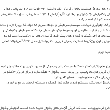
اگر به دنبال یخچال فریزر ساید بای ساید با طراحی مدرن، ظرفیت بالا و فناوری‌های به‌روز هستید، یخچال فریزر الکترواستیل 32 فوت سری واید پلاس مدل
ES۳۲ در رنگ سفید چرم می‌تواند انتخابی مناسب برای شما باشد. این یخچال با گنجایش ۵۳۶ لیتر و ابعاد ایده‌آل (ارتفاع ۱۹۴.۱ سانتی‌متر، عمق ۷۰ سانتی‌متر
ک جلوگیری می‌کند، سیستم سرمایش و انجماد سریع که مواد غذایی را تازه و سالم
نه شما می‌افزاید. علاوه بر این، سیستم گردش هوای چندگانه، سرمایش یکنواختی را
ت بالا، طراحی شیک و فناوری‌های پیشرفته، گزینه‌ای عالی برای کسانی است که به
دنبال محصولی با دوام، کاربردی و مقرون‌به‌صرفه هستند. اگر به دنبال محصولی با این ویژگی‌ها هستید، یخچال فریزر الکترواستیل مدل ES۳۲ می‌تواند تمامی
یزرهای باکیفیت، توانست با سرعت بالایی، به یکی از محبوب‌ترین برندها تبدیل شود.
یخچال فریزر دیپوینت 30 فوت مدل BOSS W یکی از پرفروش‌ترین یخچال فریزرهای بالا پایینی این برند است. یخچال 3 طبقه دارد و برای فریزر 3 کشو در
، یخساز اتوماتیک، سیستم ضد برفک، قفل کودک و سیستم انجماد سریع برخوردار
دیگر از یخچال فریزرهای پرفروش دیپوینت است که فریزر آن در بالای یخچال تعبیه شده است. گنجایش یخچال