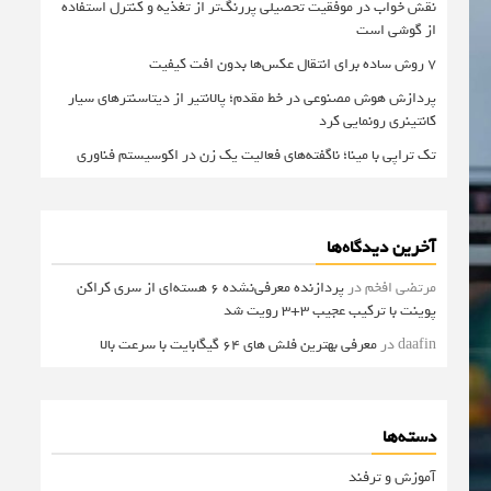
نقش خواب در موفقیت تحصیلی پررنگ‌تر از تغذیه و کنترل استفاده
از گوشی است
۷ روش ساده برای انتقال عکس‌ها بدون افت کیفیت
پردازش هوش مصنوعی در خط مقدم؛ پالانتیر از دیتاسنترهای سیار
کانتینری رونمایی کرد
تک تراپی با مینا؛ ناگفته‌های فعالیت یک زن در اکوسیستم فناوری
آخرین دیدگاه‌ها
مرتضی افخم
در
پردازنده معرفی‌نشده 6 هسته‌ای از سری کراکن
پوینت با ترکیب عجیب 3+3 رویت شد
daafin
در
معرفی بهترین فلش های 64 گیگابایت با سرعت بالا
دسته‌ها
آموزش و ترفند