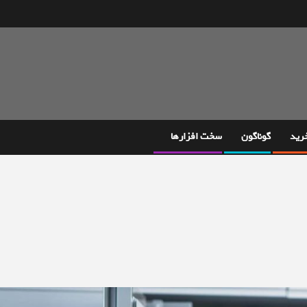
خرید
گوناگون
سخت افزارها