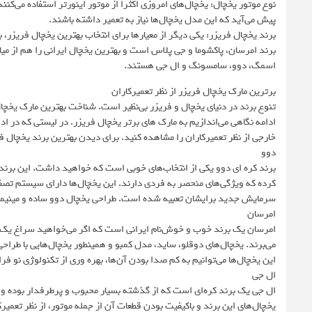
نوع موتور یخچال: یخچال‌های امروزی اکثرا از موتور اینورتر استفاده می‌ک
پیش می‌آید که این مدل یخچال‌ها نیاز به تعمیر داشته باشند.
برند یخچال فریزر: یکی دیگر از معیارها برای انتخاب بهترین یخچال فریزر، ب
برند امرسان، پاکشوما و جی پلاس است و بهترین یخچال ایرانی را هم از میا
اسمگ، دوو، سامسونگ و ال جی هستند.
برترین مارک یخچال فریزر از نظر تعمیرکاران
تنوع برند در دنیای یخچال و فریزر بی‌نظیر است. شناخت بهترین مارک یخچا
ادامه نگاهی می‌اندازیم به مارک‌ های برتر یخچال فریزر. در لیستی که در اد
خارجی از نظر تعمیرکاران را مشاهده کنید. برای دیدن بهترین برند یخچال فری
دوو
برند کره ای دوو یکی از انتخاب‌های خوبی است که خواهید داشت. این برند، 
کرده که ویژگی‌های منحصر به فردی دارند. این یخچال‌ها دارای سیستم تصف
سرمایش جدید برایشان تعبیه شده است. طراحی یخچال‌ دوو ساده و مینیما
امرسان
امرسان یک برند خوب و خوش‌نام ایرانی است که اگر می‌خواهید سراغ یک یخ
می‌برند. یخچال‌های دوقلو، ساید، مدل کمبو و همینطور یخچال‌هایی با طرا
این یخچال‌ها می‌توانیم به کم صدا بودن آن‌ها، بهره وری از تکنولوژی نو ف
ال جی
ال جی یک برند کره‌ای است که از گذشته بسیار محبوب و پرطرفدار بوده و در 
یخچال‌های این برند و باکیفیت بودن قطعات آن از جمله موتور، از نظر تعمیر