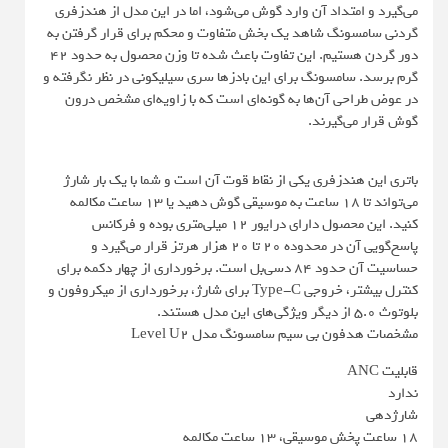
می‌گیرد و امتداد آن وارد گوش می‌شود، اما در این مدل از هندزفری
گردنی سامسونگ شاهد یک بخش متفاوت و محکم برای قرار گرفتن به
دور گردن هستیم. این تفاوت باعث شده تا وزن محصول به حدود 42
گرم برسد. سامسونگ برای این بادزها سری سیلیکونی در نظر نگرفته و
در عوض طراحی آن‌ها به گونه‌ای است که با زاویه‌ای مشخص درون
گوش قرار می‌گیرند.
باتری این هندزفری یکی از نقاط قوت آن است و شما با یک بار شارژ
می‌تواند تا 18 ساعت به موسیقی گوش دهید یا 13 ساعت مکالمه
کنید. این محصول دارای درایور 12 میلی‌متری بوده و فرکانس
پاسخ‌گویی آن در محدوده 20 تا 20 هزار هرتز قرار می‌گیرد و
حساسیت آن حدود 84 دسی‌بل است. برخورداری از چهار دکمه برای
کنترل بیشتر، خروجی Type-C برای شارژ، برخورداری از میکروفون و
بلوتوث 5.0 از دیگر ویژگی‌های این مدل هستند.
مشخصات هدفون بی سیم سامسونگ مدل Level U2
قابلیت ANC
ندارد
شارژدهی
18 ساعت پخش موسیقی، 13 ساعت مکالمه