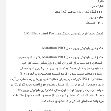
دارد
شارژدهی
10دقیقه شارژ، 18 ساعت شارژدهی
قطر درایور
13.6 میلی‌متر
قیمت هندزفری بلوتوثی ناتینگ مدل CMF Neckband Pro
هندزفری بلوتوثی ویوو مدل Marathon PRO
هندزفری بلوتوثی ویوو مدل Marathon PRO یکی از گزینه‌های
اقتصادی و مناسب برای کاربران فعال و ورزشکار است. طراحی
ارگونومیک با بدنه‌ای سبک و گردنی، آن را به بهترین گزینه برای
استفاده طولانی‌مدت تبدیل کرده است؛ همچنین با برخورداری از
استاندارد IPX6 گزینه خوبی برای فعالیت‌های ورزشی به حساب می‌آید.
با بهره‌مندی از فناوری Hi-Fi، صدا با وضوح فوق‌العاده‌ای به گوش کاربر
خواهد رسید. با وجود اینکه این مدل هندزفری بلوتوثی ویوو فاقد
نویز کنسلینگ است، اما با برخورداری از سنسور کاهنده نویز مکالمات
می‌تواند صداهای اضافی را تا حدودی حذف کند.