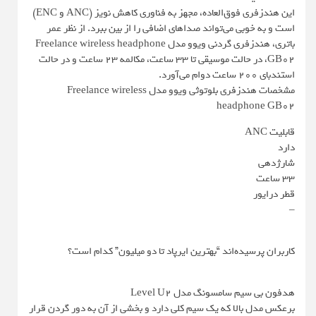
این هندزفری فوق‌العاده، مجهز به فناوری کاهش نویز (ANC و ENC)
است و به خوبی می‌تواند صداهای اضافی را از بین ببرد. از نظر عمر
باتری، هندزفری گردنی ویوو مدل Freelance wireless headphone
GB02، در حالت موسیقی تا 33 ساعت، مکالمه 23 ساعت و در حالت
استندبای 200 ساعت دوام می‌آورد.
مشخصات هندزفری بلوتوثی ویوو مدل Freelance wireless
headphone GB02
قابلیت ANC
دارد
شارژدهی
33 ساعت
قطر درایور
–
کاربران پرسیده‌اند “بهترین ایرپاد تا دو میلیون” کدام است؟
هدفون بی سیم سامسونگ مدل Level U2
برعکس مدل‌ بالا که یک سیم کلی دارد و بخشی از آن به دور گردن قرار