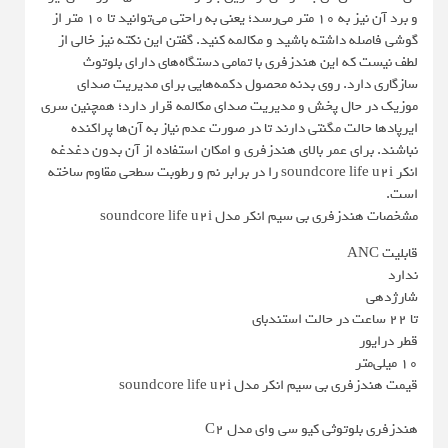
و برد آن نیز به 10 متر می‌رسد؛ یعنی به راحتی می‌توانید تا 10 متر از
گوشی فاصله داشته باشید و مکالمه کنید. گفتن این نکته نیز خالی از
لطف نیست که این هندزفری با تمامی دستگاه‌های دارای بلوتوث
سازگاری دارد. روی بدنه محصول دکمه‌هایی برای مدیریت صدای
موزیک در حال پخش و مدیریت صدای مکالمه قرار دارد؛ همچنین سری
ایرپادها حالت مگنتی دارند تا در صورت عدم نیاز به آن‌ها پراکنده
نباشند. برای عمر بالای هندزفری و امکان استفاده از آن بدون دغدغه
انکر soundcore life u2i را در برابر نم و رطوبت سطحی مقاوم ساخته
است.
مشخصات هندزفری بی سیم انکر مدل soundcore life u2i
قابلیت ANC
ندارد
شارژدهی
تا 22 ساعت در حالت استندبای
قطر درایور
10 میلی‌متر
قیمت هندزفری بی سیم انکر مدل soundcore life u2i
هندزفری بلوتوثی کیو سی وای مدل C2