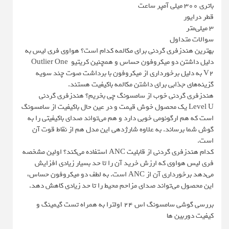
باتری 300 میلی آمپر ساعت
قطر درایور
3 میلی‌متر
سوالات متداول
بهترین هندزفری گردنی برای مکالمه کدام است؟ هواوی فری لیس به
دلیل داشتن دو میکروفون حساس و همچنین کریتیو Outlier One
V2 به دلیل برخورداری از میکروفون با برداشت صوت چند سویه
گزینه‌های جذابی برای داشتن مکالمه باکیفیت هستند.
هندزفری گردنی خوب از سامسونگ چی بخریم؟ هندزفری گردنی
Level U یک محصول خوش قیمت و در عین حال باکیفیت از سامسونگ
است که هم ارگونومی خوبی دارد و هم می‌تواند صدای باکیفیتی را به
گوش شما برساند. به علاوه شارژدهی این مدل هم از نقاط قوت آن
است.
کدام هندزفری گردنی از قابلیت ANC استفاده می‌کند؟ اولین مشخصه
فری لیس هواوی که ارزش خرید آن را تا حد بسیار زیادی افزایش
می‌دهد برخورداری آن از ANC است. به لطف دو میکروفون حساس،
این محصول می‌تواند صدای مزاحم محیط را تا حد زیادی کاهش دهد.
بررسی گوشی سامسونگ اس ۲۴ اولترا به همراه تست گیمینگ و
کیفیت دوربین ها