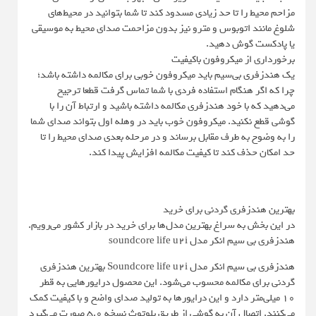
مزاحم محیط را تا حد زیادی مسدود کند تا شما بتوانید در محیط‌های
شلوغ مانند اتوبوس و مترو نیز بدون مزاحمت صدای محیط به موسیقی
یا پادکست گوش دهید.
برخورداری از میکروفون باکیفیت
یک هندزفری بی‌سیم باید میکروفون خوبی برای مکالمه داشته باشد؛
چرا که اگر هنگام استفاده فردی با شما تماس گرفت قطعا ترجیح
می‌دهید که با خود هندزفری مکالمه داشته باشید و ارتباط آن را با
گوشی قطع نکنید. میکروفون خوب باید در وهله اول بتواند صدای شما
را به وضوح به طرف مقابل برساند و در مرحله بعدی صدای محیط را تا
حد امکان حذف کند تا کیفیت مکالمه افزایش پیدا کند.
بهترین هندزفری گردنی برای خرید
در این بخش به سراغ بهترین‌ مدل‌ها برای خرید در بازار کشور می‌رویم.
هندزفری بی سیم انکر مدل soundcore life u2i
هندزفری بی سیم انکر مدل Soundcore life u2i بهترین هندزفری
گردنی برای مکالمه محسوب می‌شود. این محصول درایورهایی به قطر
10 میلی‌متر دارد و این درایورها به تولید صدای واضح و با کیفیت کمک
می‌کنند. اتصال آن به گوشی از طریق بلوتوث نسخه 5.0 صورت می‌گیرد