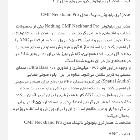
قیمت هندزفری بلوتوثی کیو سی وای مدل C2
هندزفری بلوتوثی ناتینگ مدل CMF Neckband Pro
هندزفری بلوتوثی Nothing CMF Neckband Pro یکی از محصولات
جذاب و اقتصادی با طراحی گردنی بازار است. این هندزفری با تکنولوژی
حذف نویز هیبریدی و تطبیقی تا 50 دسی‌بل، سه سطح تنظیم ANC را
فراهم می‌کند و با استفاده از الگوریتم هوش مصنوعی صدای محیط را
به حداقل می‌رساند؛ همچنین، کاهش نویز باد برای تماس‌های شفاف‌تر
در محیط‌های باز در آن تعبیه شده است.
با وجود درایورهای 13.6 میلی‌متری و فناوری Ultra Bass 2.0، صدای
عمیقی به کاربر منتقل می‌شود. علاوه بر این، جلوه صوتی فضایی
(Spatial Audio) نیز تجربه صدای 360 درجه‌ای برای فیلم و موسیقی
فراهم می‌کند. وجود دکمه‌های ساده و چرخشی برای مدیریت صدا،
موسیقی و فعال‌سازی ANC کار با هندزفری را برای کاربر آسان می‌کند.
ناگفته نماند که طراحی گردنی انعطاف‌پذیر با استاندارد IP55 در برابر
آب، گردوغبار و عرق مقاوم است و آن را برای ورزش و استفاده روزمره
ایده‌آل می‌کند.
مشخصات هندزفری بلوتوثی ناتینگ مدل CMF Neckband Pro
قابلیت ANC