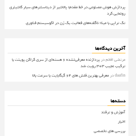
پردازش هوش مصنوعی در خط مقدم؛ پالانتیر از دیتاسنترهای سیار کانتینری
رونمایی کرد
تک تراپی با مینا؛ ناگفته‌های فعالیت یک زن در اکوسیستم فناوری
آخرین دیدگاه‌ها
مرتضی افخم
در
پردازنده معرفی‌نشده 6 هسته‌ای از سری کراکن پوینت با
ترکیب عجیب 3+3 رویت شد
daafin
در
معرفی بهترین فلش های 64 گیگابایت با سرعت بالا
دسته‌ها
آموزش و ترفند
اخبار
بررسی های تخصصی