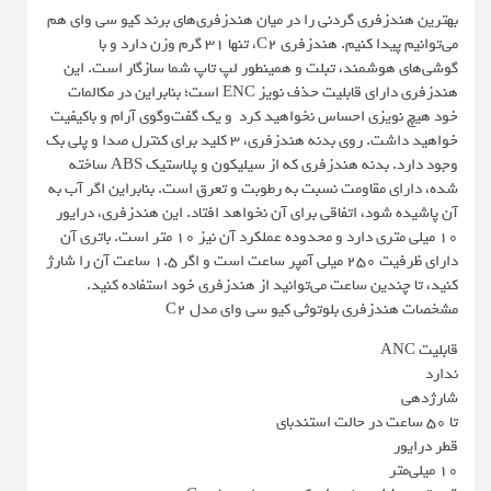
بهترین هندزفری گردنی را در میان هندزفری‌های برند کیو سی وای هم
می‌توانیم پیدا کنیم. هندزفری C2، تنها ۳۱ گرم وزن دارد و با
گوشی‌های هوشمند، تبلت و همینطور لپ تاپ شما سازگار است. این
هندزفری دارای قابلیت حذف نویز ENC است؛ بنابراین در مکالمات
خود هیچ نویزی احساس نخواهید کرد و یک گفت‌وگوی آرام و باکیفیت
خواهید داشت. روی بدنه هندزفری، ۳ کلید برای کنترل صدا و پلی بک
وجود دارد. بدنه هندزفری که از سیلیکون و پلاستیک ABS ساخته
شده، دارای مقاومت نسبت به رطوبت و تعرق است. بنابراین اگر آب به
آن پاشیده شود، اتفاقی برای آن نخواهد افتاد. این هندزفری، درایور
۱۰ میلی متری دارد و محدوده عملکرد آن نیز ۱۰ متر است. باتری آن
دارای ظرفیت ۲۵۰ میلی آمپر ساعت است و اگر ۱.۵ ساعت آن را شارژ
کنید، تا چندین ساعت می‌توانید از هندزفری خود استفاده کنید.
مشخصات هندزفری بلوتوثی کیو سی وای مدل C2
قابلیت ANC
ندارد
شارژدهی
تا 50 ساعت در حالت استندبای
قطر درایور
10 میلی‌متر