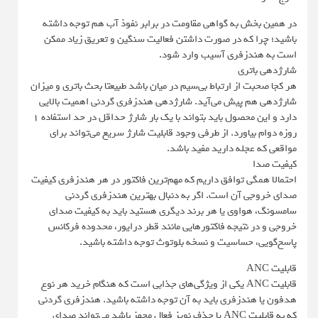
در همین بخش به گواهی مقاومت در برابر نفوذ آب هم توجه داشته
باشید؛ چرا که در صورت داشتن فعالیت سنگین و تعریق زیاد ممکن
است به هندزفری آسیب وارد شود.
شارژدهی باتری
هر کجا صحبت از ارتباط بی‌سیم در میان باشد طبیعتا بحث باتری و میزان
شارژدهی هم پیش می‌آید. شارژدهی هندزفری گردنی اهمیت بالایی
دارد و این محصول باید بتواند با یک بار شارژ حداقل در حد استفاده 1
روزه دوام بیاورد. از طرفی وجود قابلیت شارژ سریع می‌تواند برای
مواقعی که عجله دارید مفید باشد.
کیفیت صدا
احتمالا همگی توافق داریم که مهم‌ترین فاکتور در هر هندزفری کیفیت
صدای خروجی آن است. اگر به دنبال بهترین هندزفری گردنی
سامسونگ، هواوی یا هر برند دیگری هستید باید به کیفیت صدای
خروجی و در نتیجه فاکتورهایی مانند قطر درایور، محدوده فرکانس
پاسخ‌گویی، حساسیت و نسخه بلوتوث توجه داشته باشید.
قابلیت ANC
قابلیت ANC یکی از ویژگی‌های جذابی است که هنگام خرید هر نوع
هدفون یا هندزفری باید به آن توجه داشته باشید. هندزفری گردنی
که به قابلیت ANC یا حذف نویز فعال مجهز باشد می‌تواند صدای