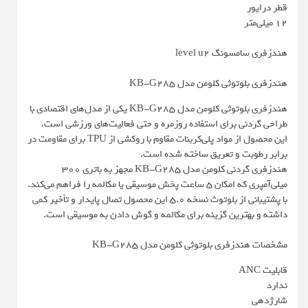
قطر درایور
12 میلی‌متر
هندزفری سامسونگ level u2
هندزفری بلوتوثی کلومن مدل KB-G285
هندزفری بلوتوثی کلومن مدل KB-G285 یکی از مدل‌های اقتصادی با
طراحی گردنی برای استفاده روزمره و حتی فعالیت‌های ورزشی است.
این محصول از مواد پلی‌کربنات مقاوم با روکشی از TPU برای مقاومت در
برابر رطوبت و تعریق ساخته شده است.
هندزفری گردنی کلومن مدل KB-G285 مجهز به باتری 300
میلی‌آمپری که امکان 5 ساعت پخش موسیقی یا مکالمه را فراهم می‌کند.
با پشتیبانی از بلوتوث نسخه 5.0 این محصول تصال پایدار و تأخیر کمی
داشته و بهترین گزینه برای مکالمه و گوش دادن به موسیقی است.
مشخصات هندزفری بلوتوثی کلومن مدل KB-G285
قابلیت ANC
ندارد
شارژدهی