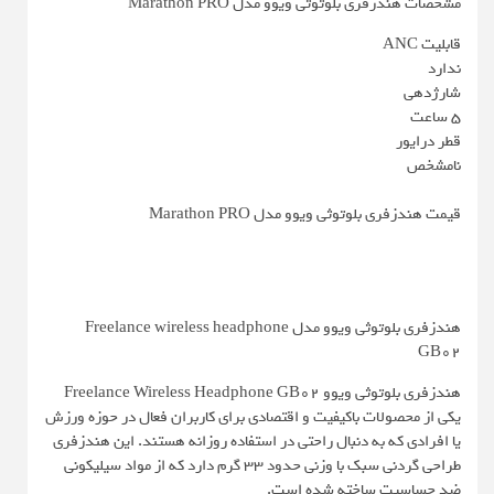
مشخصات هندزفری بلوتوثی ویوو مدل Marathon PRO
قابلیت ANC
ندارد
شارژدهی
5 ساعت
قطر درایور
نامشخص
قیمت هندزفری بلوتوثی ویوو مدل Marathon PRO
هندزفری بلوتوثی ویوو مدل Freelance wireless headphone
GB02
هندزفری بلوتوثی ویوو Freelance Wireless Headphone GB02
یکی از محصولات باکیفیت و اقتصادی برای کاربران فعال در حوزه ورزش
یا افرادی که به دنبال راحتی در استفاده روزانه هستند. این هندزفری
طراحی گردنی سبک با وزنی حدود 33 گرم دارد که از مواد سیلیکونی
ضد حساسیت ساخته شده است.