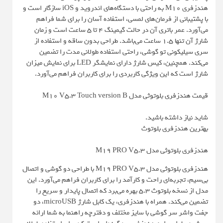
هندزفری M10 به راحتی با دستگاه‌های اندروید و iOS سازگار است و
با پشتیبانی از فرمان‌های لمسی، استفاده آسان را برای شما فراهم
می‌آورد. عمر باتری آن در حالت گیمینگ 4 تا 5 ساعت است و زمان
شارژ آن تنها 1.5 ساعت می‌باشد. طراحی بدون ساقه و استفاده از
سری سیلیکونی تو گوشی، راحتی استفاده طولانی مدت را تضمین
می‌کند. همچنین، کیس شارژ دارای نمایشگر LED برای نمایش میزان
شارژ است که این ویژگی کاربردی را برای کاربران فراهم می‌آورد.
قیمت هندزفری بلوتوثی مدل M10 V5.3 Touch version B
شاید نیاز داشته باشید.
بهترین هندزفری بلوتوث
هندزفری بلوتوثی مدل M19 PRO V5.3
هندزفری بلوتوثی مدل M19 PRO V5.3 با طراحی دو گوشی و اتصال
بی‌سیم، تجربه‌ای راحت و کارآمد را برای کاربران فراهم می‌آورد. این
مدل از نسخه بلوتوث 5.3 بهره می‌برد که اتصال پایدار و سریع را
تضمین می‌کند. همراه با هندزفری، یک کابل شارژ microUSB، دو
جفت واشر سر گوشی با سایز مختلف و دفترچه راهنما به شما ارائه