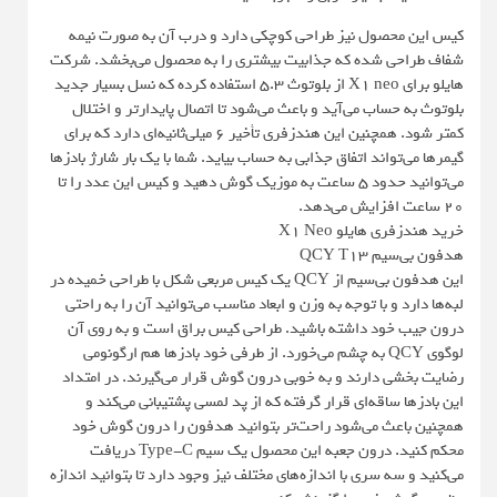
کیس این محصول نیز طراحی کوچکی دارد و درب آن به صورت نیمه
شفاف طراحی شده که جذابیت بیشتری را به محصول می‌بخشد. شرکت
هایلو برای X1 neo از بلوتوث 5.3 استفاده کرده که نسل بسیار جدید
بلوتوث به حساب می‌آید و باعث می‌شود تا اتصال پایدارتر و اختلال
کمتر شود. همچنین این هندزفری تأخیر 6 میلی‌ثانیه‌ای دارد که برای
گیمرها می‌تواند اتفاق جذابی به حساب بیاید. شما با یک بار شارژ بادزها
می‌توانید حدود 5 ساعت به موزیک گوش دهید و کیس این عدد را تا
20 ساعت افزایش می‌دهد.
خرید هندزفری هایلو X1 Neo
هدفون بی‌سیم QCY T13
این هدفون بی‌سیم از QCY یک کیس مربعی شکل با طراحی خمیده در
لبه‌ها دارد و با توجه به وزن و ابعاد مناسب می‌توانید آن را به راحتی
درون جیب خود داشته باشید. طراحی کیس براق است و به روی آن
لوگوی QCY به چشم می‌خورد. از طرفی خود بادزها هم ارگونومی
رضایت بخشی دارند و به خوبی درون گوش قرار می‌گیرند. در امتداد
این بادزها ساقه‌ای قرار گرفته که از پد لمسی پشتیبانی می‌کند و
همچنین باعث می‌شود راحت‌تر بتوانید هدفون را درون گوش خود
محکم کنید. درون جعبه این محصول یک سیم Type-C دریافت
می‌کنید و سه سری با اندازه‌های مختلف نیز وجود دارد تا بتوانید اندازه