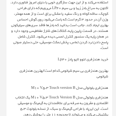
استفاده می‌کند و از این جهت سازگاری خوبی با دنیای امروز فناوری دارد.
اکنون به سراغ بادز زیبا و بی سیم LP40 می‌رویم که دارای طراحی
کوچک، ساقه کوتاه و رنگ سفید یا مشکی براق است و از همه مهمتر،
وزن آن در حدود ۳ گرم است که باعث می‌شود روی گوش احساس
بهتری ایجاد کند. جالب است بدانید که بادزها فاقد سری‌های سیلیکونی
هستند. در قسمت پایین پایه، کنتاکت‌های شارژ مغناطیسی وجود دارد و
در همان پایه یک سنسور کنترل لمسی دیده می‌شود. کنترل شامل
پاسخ دادن/رد کردن تماس، پخش/مکث موسیقی، حتی دستیار صوتی
است.
خرید هندزفری لنوو لایو پادز Lp40
بهترین هندزفری بی سیم شیائومی کدام است؟بهترین هندزفری
شیائومی
هندزفری بلوتوثی مدل M10 V5.3 Touch version B
هندزفری بلوتوثی مدل M10 V5.3 Touch Version B یک انتخاب
اقتصادی و مقرون به صرفه برای علاقمندان به گیمینگ و موسیقی
است. این ایرپاد با طراحی گیمینگ و سبک، از نسخه بلوتوث 5.3
پشتیبانی می‌کند و می‌تواند تا محدوده 11 متر را پوشش دهد.