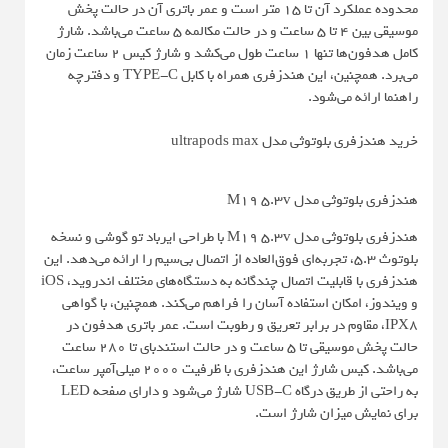
محدوده عملکرد آن تا 15 متر است و عمر باتری آن در حالت پخش
موسیقی بین 4 تا 5 ساعت و در حالت مکالمه 5 ساعت می‌باشد. شارژ
کامل هدفون‌ها تنها 1 ساعت طول می‌کشد و شارژ کیس 2 ساعت زمان
می‌برد. همچنین، این هندزفری همراه با کابل TYPE-C و دفترچه
راهنما ارائه می‌شود.
خرید هندزفری بلوتوثی مدل ultrapods max
هندزفری بلوتوثی مدل M19 5.3v
هندزفری بلوتوثی مدل M19 5.3v با طراحی ایرباد تو گوشی و نسخه
بلوتوث 5.3، تجربه‌ای فوق‌العاده از اتصال بی‌سیم را ارائه می‌دهد. این
هندزفری با قابلیت اتصال چندگانه به دستگاه‌های مختلف اندروید، iOS
و ویندوز، امکان استفاده آسان را فراهم می‌کند. همچنین، با گواهی
IPX8، مقاوم در برابر تعریق و رطوبت است. عمر باتری هدفون در
حالت پخش موسیقی تا 5 ساعت و در حالت استندبای تا 280 ساعت
می‌باشد. کیس شارژ این هندزفری با ظرفیت 2000 میلی‌آمپر ساعت،
به راحتی از طریق درگاه USB-C شارژ می‌شود و دارای صفحه LED
برای نمایش میزان شارژ است.