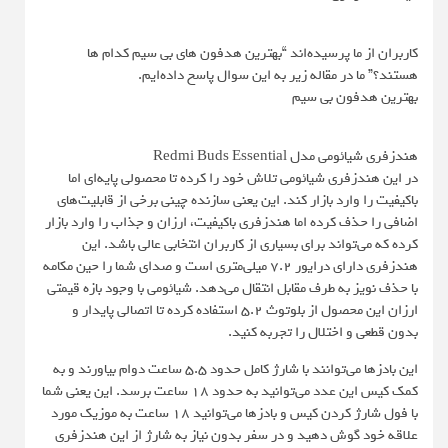
کاربران از ما پرسیده‌اند “بهترین هدفون های بی سیم کدام ها
هستند؟” ما در مقاله زیر به این سوال پاسخ داده‌ایم.
بهترین هدفون بی سیم
هندزفری شیائومی مدل Redmi Buds Essential
در این هندزفری شیائومی تلاش خود را کرده تا محصولی پایه‌ای اما
باکیفیت را وارد بازار کند. این یعنی سازنده چینی برخی از قابلیت‌های
اضافی را حذف کرده اما هندزفری باکیفیت، ارزان و جذاب را وارد بازار
کرده که می‌تواند برای بسیاری از کاربران انتخابی عالی باشد. این
هندزفری دارای درایور 7.2 میلی‌متری است و صدای شما را حین مکامه
با حذف نویز به طرف مقابل انتقال می‌دهد. شیائومی با وجود بازه قیمتی
ارزان این محصول از بلوتوث 5.2 استفاده کرده تا اتصالی پایدار و
بدون قطعی و اختلال را تجربه کنید.
این بادزها می‌توانند با شارژ کامل حدود 5.5 ساعت دوام بیاورند و به
کمک کیس این عدد می‌توانید به حدود 18 ساعت برسد. این یعنی شما
با فول شارژ کردن کیس و بادزها می‌توانید 18 ساعت به موزیک مورد
علاقه خود گوش دهید و در سفر بدون نیاز به شارژ از این هندزفری