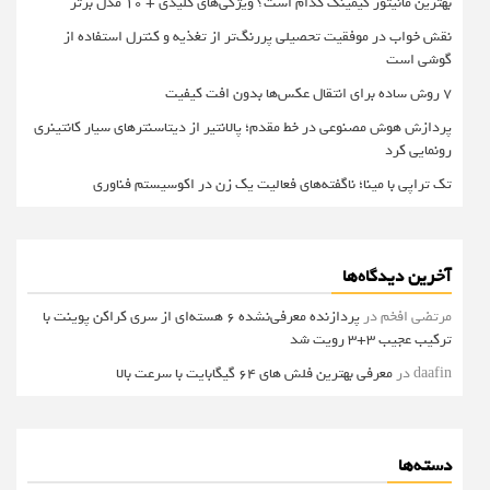
بهترین مانیتور گیمینگ کدام است؟ ویژگی‌های کلیدی + 10 مدل برتر
نقش خواب در موفقیت تحصیلی پررنگ‌تر از تغذیه و کنترل استفاده از
گوشی است
۷ روش ساده برای انتقال عکس‌ها بدون افت کیفیت
پردازش هوش مصنوعی در خط مقدم؛ پالانتیر از دیتاسنترهای سیار کانتینری
رونمایی کرد
تک تراپی با مینا؛ ناگفته‌های فعالیت یک زن در اکوسیستم فناوری
آخرین دیدگاه‌ها
مرتضی افخم
در
پردازنده معرفی‌نشده 6 هسته‌ای از سری کراکن پوینت با
ترکیب عجیب 3+3 رویت شد
daafin
در
معرفی بهترین فلش های 64 گیگابایت با سرعت بالا
دسته‌ها