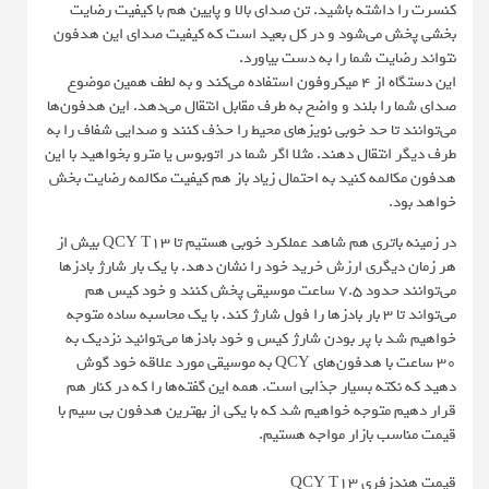
کنسرت را داشته باشید. تن صدای بالا و پایین هم با کیفیت رضایت
بخشی پخش می‌شود و در کل بعید است که کیفیت صدای این هدفون
نتواند رضایت شما را به دست بیاورد.
این دستگاه از 4 میکروفون استفاده می‌کند و به لطف همین موضوع
صدای شما را بلند و واضح به طرف مقابل انتقال می‌دهد. این هدفون‌ها
می‌توانند تا حد خوبی نویزهای محیط‌ را حذف کنند و صدایی شفاف‌ را به
طرف دیگر انتقال دهند. مثلا اگر شما در اتوبوس یا مترو بخواهید با این
هدفون مکالمه کنید به احتمال زیاد باز هم کیفیت مکالمه رضایت بخش
خواهد بود.
در زمینه باتری هم شاهد عملکرد خوبی هستیم تا QCY T13 بیش از
هر زمان دیگری ارزش خرید خود را نشان دهد. با یک بار شارژ بادزها
می‌توانند حدود 7.5 ساعت موسیقی پخش کنند و خود کیس هم
می‌تواند تا 3 بار بادزها را فول شارژ کند. با یک محاسبه ساده متوجه
خواهیم شد با پر بودن شارژ کیس و خود بادزها می‌توانید نزدیک به
30 ساعت با هدفون‌های QCY به موسیقی مورد علاقه خود گوش
دهید که نکته بسیار جذابی است. همه این گفته‌ها را که در کنار هم
قرار دهیم متوجه خواهیم شد که با یکی از بهترین هدفون بی سیم با
قیمت مناسب بازار مواجه هستیم.
قیمت هندزفری QCY T13