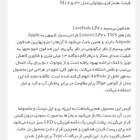
قیمت هندزفری بلوتوثی مدل M19 5.3v
هدفون بی‌سیم LivePods LP40
بادزهای Lenovo LP40 TWS طراحی بسیار شبیهی به Apple
Airpods دارند و همین باعث می‌شود تا آن‌ها را جزو بهترین هدفون
های بیسیم از نظر ارگونومی در نظر بگیریم. این هدفون لنوو مجهز به
کیفیت صدای ممتاز با دیافراگم دوگانه ۱۳ میلی متری و فناوری کاهش
نویز با کمک تراشه بهبود یافته است و از بلوتوث 5.0 برای یک اتصال
بی‌عیب و نقص استفاده می‌کند. به طور کلی، لنوو در طراحی این محصول
به طور کامل از AirPods الهام گرفته شده است. ناگفته نماند که این
مدل از گواهی IP54 برای مقاومت در برابر پاشش آب و گرد و غبار
استفاده می‌کند.
کیس این محصول هم بی‌شباهت به ایرپاد پرو اپل نیست و مخصوصا
درب آن به سمت بالا باز می‌شود و بادزها به صورت عمودی درون کیس
قرار می‌گیرند. پشت کیس یک دکمه فیزیکی با LED سبز دیده می‌شود
که برای ریست کردن هدفون و همچنین قرار دادن محصول در حالت
اتصال کاربرد دارد. این کیس از درگاه Type-C برای شارژ شدن