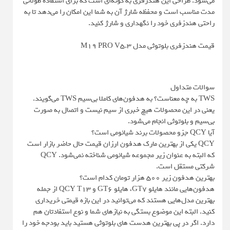
می‌شود. طراحی این هندزفری به گونه‌ای است که برای استفاده طولانی
مدت مناسب است و محفظه شارژ آن به شما این امکان را می‌دهد تا به
راحتی هندزفری خود را نگهداری و شارژ کنید.
قیمت هندزفری بلوتوثی مدل M19 PRO V5.3
سوالات متداول
TWS به چه معناست؟ به هدفون‌های کاملا بی‌سیم TWS می‌گویند.
یعنی در این محصولات هیچ خبری از سیم نیست و اتصال به صورت
بی‌سیم و بلوتوثی انجام می‌شود.
آیا QCY جزو محصولات برند شیائومی است؟
QCY یکی از بهترین مارک هدفون ارزان قیمت حال حاضر بازار است
که البته به عنوان زیر مجموعه شیائومی شناخته نمی‌شود. QCY
شرکتی مستقل است.
بهترین هدفون زیر 500 هزار تومان کدام است؟
هدفون‌هایی مانند هایلو GT7، هایلو GT6 و QCY T13 از جمله
بهترین مدل‌هایی هستند که می‌توانید در این بازه قیمتی خریداری
کنید. البته این موضوع بستگی به نیازهای شما و نوع استفادتان هم
دارد. اگر در پی بهترین هدست های بلوتوثی هستید باید بودجه خود را