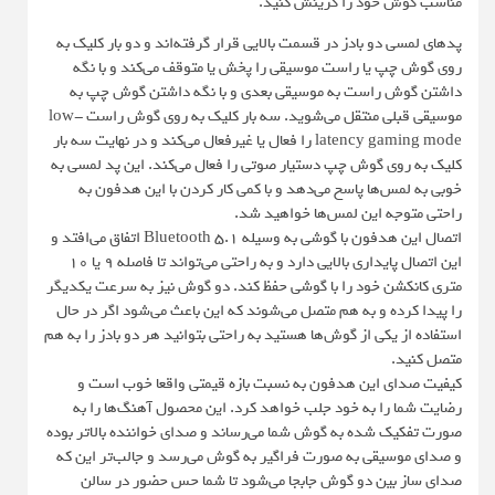
مناسب گوش خود را گزینش کنید.
پدهای لمسی دو بادز در قسمت بالایی قرار گرفته‌اند و دو بار کلیک به
روی گوش چپ یا راست موسیقی را پخش یا متوقف می‌کند و با نگه
داشتن گوش راست به موسیقی بعدی و با نگه داشتن گوش چپ به
موسیقی قبلی منتقل می‌شوید. سه بار کلیک به روی گوش راست low-
latency gaming mode را فعال یا غیرفعال می‌کند و در نهایت سه بار
کلیک به روی گوش چپ دستیار صوتی را فعال می‌کند. این پد لمسی به
خوبی به لمس‌ها پاسخ می‌دهد و با کمی کار کردن با این هدفون به
راحتی متوجه این لمس‌ها خواهید شد.
اتصال این هدفون با گوشی به وسیله Bluetooth 5.1 اتفاق می‌افتد و
این اتصال پایداری بالایی دارد و به راحتی می‌تواند تا فاصله 9 یا 10
متری کانکشن خود را با گوشی حفظ کند. دو گوش نیز به سرعت یکدیگر
را پیدا کرده و به هم متصل می‌شوند که این باعث می‌شود اگر در حال
استفاده از یکی از گوش‌ها هستید به راحتی بتوانید هر دو بادز را به هم
متصل کنید.
کیفیت صدای این هدفون به نسبت بازه قیمتی واقعا خوب است و
رضایت شما را به خود جلب خواهد کرد. این محصول آهنگ‌ها را به
صورت تفکیک شده به گوش شما می‌رساند و صدای خواننده بالاتر بوده
و صدای موسیقی به صورت فراگیر به گوش می‌رسد و جالب‌تر این که
صدای ساز بین دو گوش جابجا می‌شود تا شما حس حضور در سالن