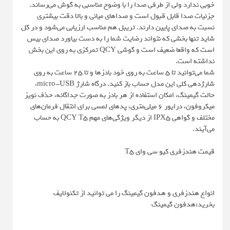
خوبی ندارد ولی از طرفی صدا را با وضوح مناسبی به گوش می‌رساند.
جزئیات صدا قابل قبول است و صداهای میانی و بالا دقت بیشتری
نسبت به صدای پایین دارند. تریبل هم مناسب ارزیابی می‌شود و در کل
شاید تنها بخشی که نتواند رضایت شما را به دست بیاورد صدای بیس
است که واقعا ضعیف است و گوشی QCY تمرکزی به روی این بخش
نداشته است.
شما می‌توانید تا 5 ساعت به روی خود بادزها و تا 25 ساعت به روی
شارژدهی کلی این مدل حساب باز کنید. درگاه شارژ micro-USB،
حالت گیمینگ، امکان استفاده از هر بادز به صورت جداگانه، حذف نویز
میکروفون، درایور 6 میلی‌متری، پدهای لمسی برای انتقال فرمان‌های
مختلف و گواهی IPX5 از دیگر ویژگی‌های مهم QCY T5 به حساب
می‌آیند.
قیمت هندزفری کیو سی وای T5
انواع هندزفری و هدفون گیمینگ را می توانید از تکنولایف
بخرید:هدفون گیمینگ