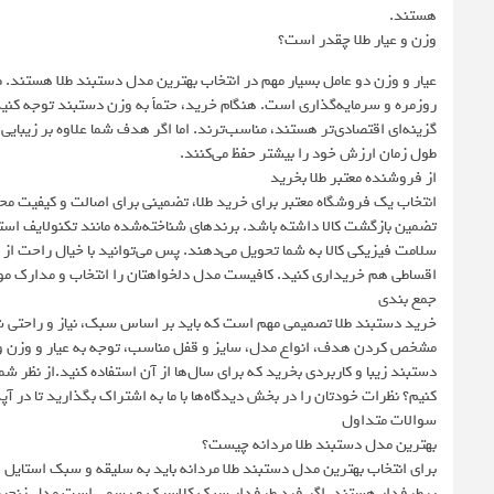
هستند.
وزن و عیار طلا چقدر است؟
روزمره و سرمایه‌گذاری است. هنگام خرید، حتماً به وزن دستبند توجه کنید؛
گزینه‌ای اقتصادی‌تر هستند، مناسب‌ترند. اما اگر هدف شما علاوه بر زیبای
طول زمان ارزش خود را بیشتر حفظ می‌کنند.
از فروشنده معتبر طلا بخرید
انتخاب یک فروشگاه معتبر برای خرید طلا، تضمینی برای اصالت و کیفیت 
تضمین بازگشت کالا داشته باشد. برندهای شناخته‌شده مانند تکنولایف استاند
سلامت فیزیکی کالا به شما تحویل می‌دهند. پس می‌توانید با خیال راحت از آنه
اقساطی هم خریداری کنید. کافیست مدل دلخواهتان را انتخاب و مدارک مور
جمع بندی
خرید دستبند طلا تصمیمی مهم است که باید بر اساس سبک، نیاز و راحتی شما
مشخص کردن هدف، انواع مدل، سایز و قفل مناسب، توجه به عیار و وزن و انت
دستبند زیبا و کاربردی بخرید که برای سال‌ها از آن استفاده کنید.از نظر ش
کنیم؟ نظرات خودتان را در بخش دیدگاه‌ها با ما به اشتراک بگذارید تا در آ
سوالات متداول
بهترین مدل دستبند طلا مردانه چیست؟
برای انتخاب بهترین مدل دستبند طلا مردانه باید به سلیقه و سبک استایل 
پرطرفدار هستند. اگر فرد طرفدار سبک کلاسیک و رسمی است مدل زنجیری کا