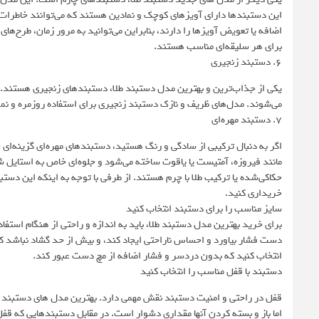
این دستبندها دارای آویزهای کوچک و نمادین هستند که می‌توانند خاطرات، 
اضافه یا تعویض آویزها را دارند، بنابراین می‌توانید به مرور زمان، طرح‌ه
برای هر سلیقه‌ای مناسب هستند.
6. دستبند زنجیری
یکی از جذاب‌ترین و بهترین مدل دستبند طلا، دستبندهای زنجیری هستند. ای
می‌شوند. مدل‌های ظریف و نازک دستبند زنجیری برای استفاده روزمره و نم
7. دستبند مهره‌ای
اگر به دنبال ترکیبی از سادگی و رنگ هستید، دستبندهای مهره‌ای گزینه‌ای
مانند فیروزه، آمتیست یا یاقوت ساخته می‌شود و جلوه‌ای خاص به استایل ش
حکاکی‌شده یا ترکیب طلا با چرم هستند. از طرفی با توجه به اینکه این دستبن
خریداری کنید.
سایز مناسب را برای دستبند انتخاب کنید
برای خرید بهترین مدل دستبند طلا، باید به اندازه و راحتی از هنگام استفاد
دست فشار بیاورد و احساس ناراحتی ایجاد کند، و بیش از حد گشاد نباشد که 
انتخاب کنید که بدون دردسر و فشار اضافه از مچ دست عبور کند.
دستبند با قفل مناسب را انتخاب کنید
قفل در راحتی و امنیت دستبند نقش مهمی دارد. بهترین مدل های دستبند طلا 
اما باز و بسته کردن آنها مقداری دشوار است. در مقابل دستبندهایی که قفل‌