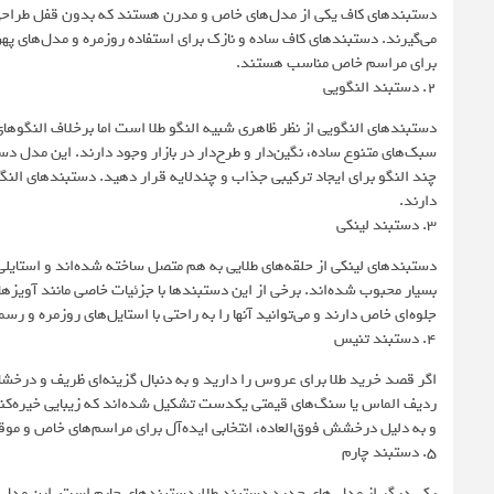
دستبندهای کاف یکی از مدل‌های خاص و مدرن هستند که بدون قفل طراحی م
می‌گیرند. دستبندهای کاف ساده و نازک برای استفاده روزمره و مدل‌های پهن‌
برای مراسم خاص مناسب هستند.
2. دستبند النگویی
دستبندهای النگویی از نظر ظاهری شبیه النگو طلا است اما برخلاف النگوها
سبک‌های متنوع ساده، نگین‌دار و طرح‌دار در بازار وجود دارند. این مدل دستب
چند النگو برای ایجاد ترکیبی جذاب و چندلایه قرار دهید. دستبندهای النگ
دارند.
3. دستبند لینکی
دستبندهای لینکی از حلقه‌های طلایی به هم متصل ساخته شده‌اند و استای
بسیار محبوب شده‌اند. برخی از این دستبندها با جزئیات خاصی مانند آویزه
جلوه‌ای خاص دارند و می‌توانید آنها را به راحتی با استایل‌های روزمره و ر
4. دستبند تنیس
اگر قصد خرید طلا برای عروس را دارید و به دنبال گزینه‌ای ظریف و درخش
ردیف الماس یا سنگ‌های قیمتی یکدست تشکیل شده‌اند که زیبایی خیره‌کنند
و به دلیل درخشش فوق‌العاده، انتخابی ایده‌آل برای مراسم‌های خاص و م
5. دستبند چارم
یکی دیگر از مدل های جدید دستبند طلا، دستبندهای چارم است. این مدل‌