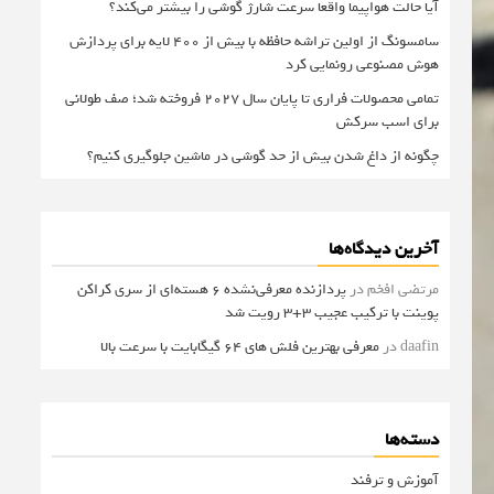
آیا حالت هواپیما واقعا سرعت شارژ گوشی را بیشتر می‌کند؟
سامسونگ از اولین تراشه حافظه با بیش از ۴۰۰ لایه برای پردازش
هوش مصنوعی رونمایی کرد
تمامی محصولات فراری تا پایان سال ۲۰۲۷ فروخته شد؛ صف طولانی
برای اسب سرکش
چگونه از داغ شدن بیش از حد گوشی در ماشین جلوگیری کنیم؟
آخرین دیدگاه‌ها
مرتضی افخم
در
پردازنده معرفی‌نشده 6 هسته‌ای از سری کراکن
پوینت با ترکیب عجیب 3+3 رویت شد
daafin
در
معرفی بهترین فلش های 64 گیگابایت با سرعت بالا
دسته‌ها
آموزش و ترفند