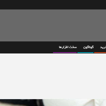
خرید
گوناگون
سخت افزارها