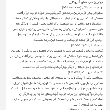
بهترین مارک‌های آمریکایی
1. برند میلواکی (Milwaukee)
میلواکی یکی از برترین برندهای آمریکایی در حوزه تولید ابزارآلات
صنعتی است. این برند با تولید محصولاتی بادوام و باکیفیت، توانسته
استانداردهای بالایی را در صنعت ابزارآلات تعیین کند. از ویژگی‌های
بارز محصولات میلواکی می‌توان به سبکی، قابل‌حمل بودن، و طول عمر
بالا اشاره کرد. ابزارهایی مانند دریل برقی سبک، اره گردبر و ترمز
ایمنی فرز از جمله تولیدات برجسته این برند هستند.
2. برند کبالت (Kobalt)
کبالت به دلیل قیمت مناسب و کیفیت بالای محصولاتش، یکی از بهترین
گزینه‌ها برای مصارف خانگی است. این برند علاوه بر ابزارآلات برقی، در
تولید ابزارهای بادی، پنوماتیک و باغبانی نیز تخصص دارد. طراحی
حرفه‌ای و دوام بالا از دیگر ویژگی‌های محصولات کبالت است.
3. برند دیوالت (DeWalt)
دیوالت، یکی از پیشروترین برندهای آمریکایی، توسط ریموند دیوالت،
مخترع اره بازویی، تأسیس شد. محصولات این برند شامل انواع دریل،
اره، ماشین چمن‌زنی و لوازم جانبی مرغوب مانند مته و جعبه ابزار است.
یکی از نوآوری‌های این برند تولید گوشی‌های مقاوم برای کارگران
ساختمانی است که در شرایط سخت آب‌وهوایی عملکرد بی‌نظیری دارند.
بهترین مارک‌های ژاپنی