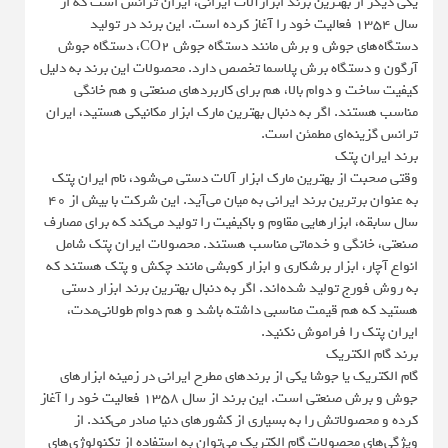
یکی دیگر از بهترین برند ابزارآلات ایرانی، ایران ترانس است که از
سال ۱۳۵۴ فعالیت خود را آغاز کرده است. این برند در تولید
دستگاه‌های جوش و برش مانند دستگاه جوش CO2، دستگاه جوش
آرگون و دستگاه برش پلاسما تخصص دارد. محصولات این برند به دلیل
کیفیت ساخت و دوام بالا، هم برای کاربردهای صنعتی و هم خانگی
مناسب هستند. اگر به دنبال بهترین مارک ابزار مکانیکی هستید، ایران
ترانس گزینه‌ای مطمئن است.
برند ایران پتک
وقتی صحبت از بهترین مارک ابزار آلات دستی می‌شود، نام ایران پتک
به عنوان برترین برند ایرانی به میان می‌آید. این شرکت با بیش از ۴۰
سال سابقه، ابزارهایی مقاوم و باکیفیت را تولید می‌کند که برای مصارف
صنعتی، خانگی و خدماتی مناسب هستند. محصولات ایران پتک شامل
انواع آچار، ابزار برشکاری و ابزار کوبشی مانند چکش و پتک هستند که
به روش فورج تولید شده‌اند. اگر به دنبال بهترین برند ابزار دستی
هستید که هم قیمت مناسبی داشته باشد و هم دوام طولانی‌مدت،
ایران پتک را فراموش نکنید.
برند گام الکتریک
گام الکتریک یا جوشا یکی از برندهای مطرح ایرانی در زمینه ابزارهای
جوش و برش صنعتی است. این برند از سال ۱۳۵۸ فعالیت خود را آغاز
کرده و محصولاتش را به بسیاری از کشورهای دنیا صادر می‌کند. از
ویژگی‌های محصولات گام الکتریک می‌توان به استفاده از تکنولوژی‌های