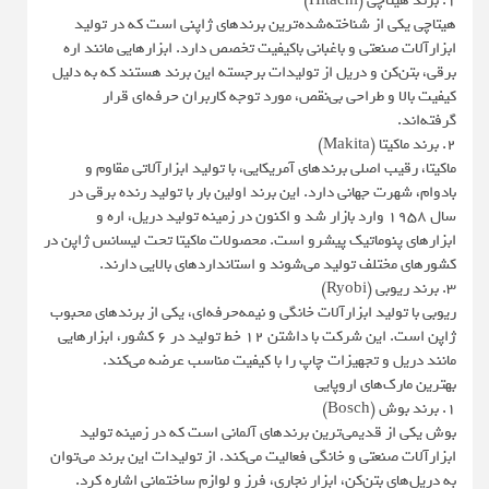
1. برند هیتاچی (Hitachi)
هیتاچی یکی از شناخته‌شده‌ترین برندهای ژاپنی است که در تولید
ابزارآلات صنعتی و باغبانی باکیفیت تخصص دارد. ابزارهایی مانند اره
برقی، بتن‌کن و دریل از تولیدات برجسته این برند هستند که به دلیل
کیفیت بالا و طراحی بی‌نقص، مورد توجه کاربران حرفه‌ای قرار
گرفته‌اند.
2. برند ماکیتا (Makita)
ماکیتا، رقیب اصلی برندهای آمریکایی، با تولید ابزارآلاتی مقاوم و
بادوام، شهرت جهانی دارد. این برند اولین بار با تولید رنده برقی در
سال 1958 وارد بازار شد و اکنون در زمینه تولید دریل، اره و
ابزارهای پنوماتیک پیشرو است. محصولات ماکیتا تحت لیسانس ژاپن در
کشورهای مختلف تولید می‌شوند و استانداردهای بالایی دارند.
3. برند ریوبی (Ryobi)
ریوبی با تولید ابزارآلات خانگی و نیمه‌حرفه‌ای، یکی از برندهای محبوب
ژاپن است. این شرکت با داشتن 12 خط تولید در 6 کشور، ابزارهایی
مانند دریل و تجهیزات چاپ را با کیفیت مناسب عرضه می‌کند.
بهترین مارک‌های اروپایی
1. برند بوش (Bosch)
بوش یکی از قدیمی‌ترین برندهای آلمانی است که در زمینه تولید
ابزارآلات صنعتی و خانگی فعالیت می‌کند. از تولیدات این برند می‌توان
به دریل‌های بتن‌کن، ابزار نجاری، فرز و لوازم ساختمانی اشاره کرد.