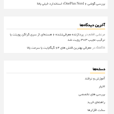
بررسی گوشی OnePlus Nord 6؛ استاندارد خیلی بالا!
آخرین دیدگاه‌ها
مرتضی افخم
در
پردازنده معرفی‌نشده 6 هسته‌ای از سری کراکن پوینت با
ترکیب عجیب 3+3 رویت شد
daafin
در
معرفی بهترین فلش های 64 گیگابایت با سرعت بالا
دسته‌ها
آموزش و ترفند
اخبار
بررسی های تخصصی
راهنمای خرید
سخت افزارها