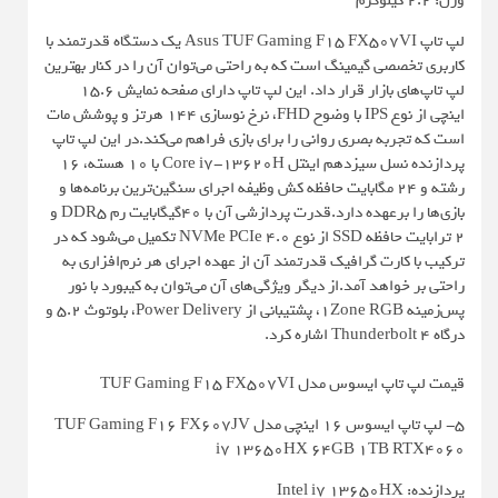
وزن: 2.2 کیلوگرم
لپ‌ تاپ Asus TUF Gaming F15 FX507VI یک دستگاه قدرتمند با
کاربری تخصصی گیمینگ است که به راحتی می‌توان آن را در کنار بهترین
لپ تاپ‌های بازار قرار داد. این لپ‌ تاپ دارای صفحه نمایش 15.6
اینچی از نوع IPS با وضوح FHD، نرخ نوسازی 144 هرتز و پوشش مات
است که تجربه بصری روانی را برای بازی فراهم می‌کند.در این لپ تاپ
پردازنده نسل سیزدهم اینتل Core i7-13620H با 10 هسته، 16
رشته و 24 مگابایت حافظه کش وظیفه اجرای سنگین‌ترین برنامه‌ها و
بازی‌ها را برعهده دارد.قدرت پردازشی آن با 40گیگابایت رم DDR5 و
2 ترابایت حافظه SSD از نوع NVMe PCIe 4.0 تکمیل می‌شود که در
ترکیب با کارت گرافیک قدرتمند آن از عهده اجرای هر نرم‌افزاری به
راحتی بر خواهد آمد.از دیگر ویژگی‌های آن می‌توان به کیبورد با نور
پس‌زمینه 1Zone RGB، پشتیبانی از Power Delivery، بلوتوث 5.2 و
درگاه Thunderbolt 4 اشاره کرد.
قیمت لپ تاپ ایسوس مدل TUF Gaming F15 FX507VI
5- لپ تاپ ایسوس 16 اینچی مدل TUF Gaming F16 FX607JV
i7 13650HX 64GB 1TB RTX4060
پردازنده: Intel i7 13650HX