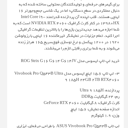
برای گیمرهای حرفه‌ای و تولیدکنندگان محتوایی ساخته شده که به
دنبال عملکردی در سطح دسکتاپ؛ اما در یک شاسی جمع‌وجورتر 16
اینچی هستند. قلب تپنده آن پردازنده قدرتمند Intel Core i9-
13980HX در کنار کارت گرافیک NVIDIA RTX 4060 است که به
شما اجازه می‌دهد جدیدترین بازی‌ها را با بالاترین تنظیمات گرافیکی
اجرا کنید. تمام جزئیات در نمایشگر خیره‌کننده 16 اینچی با رزولوشن
1920 در 1200 پیکسل و نرخ نوسازی فوق‌سریع 165 هرتز زنده
می‌شوند و به شما برتری رقابتی لازم را می‌بخشند.
خرید لپ تاپ ایسوس مدل ROG Strix G16 G614 G614JV
3- لپ تاپ 15.6 اینچ ایسوس مدل Vivobook Pro Q543B Ultra
9 185H 24GB 2TB RTX4060
پردازنده: Ultra 9 185H
رم: 24 گیگابایت DDR5
کارت گرافیک: 8 گیگابایت GeForce RTX 4060
اندازه صفحه نمایش: 15.6 اینچ
وزن: 1.9 کیلوگرم
لپ تاپ ASUS Vivobook Pro Q543B با طراحی حرفه‌ای، ابزاری