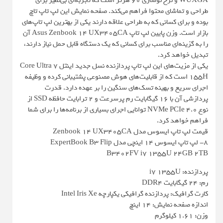
WUXGA و نرخ نوسازی 60 هرتز است که تجربه‌ای بی‌نظیر برای
طراحی و تماشای محتوا فراهم می‌کند. صفحه نمایش این لپ تاپ تاچ
بوده و برای کسانی که به طراحی علاقه دارند یکی از بهترین لپ تاپ‌های
بازار است. وزن پایین لپ تاپ Asus Zenbook 14 UX3405CA آن
را به گزینه‌ای مناسب برای کسانی که یک دستگاه قابل حمل نیاز دارند،
تبدیل خواهد کرد.
یکی از مزیت‌های این لپ تاپ پردازنده نسل جدید اینتل Core Ultra 7
155H است که از قابلیت‌های هوش مصنوعی پشتیبانی کرده و وظیفه
اجرای سریع و بهینه تسک‌های سنگین را بر عهده دارد. قدرت
پردازشی آن با 16 گیگابایت رم پرسرعت و 2 ترابایت حافظه SSD از
نوع NVMe PCIe 4.0 توانایی اجرای بسیاری از برنامه‌ها را برای شما
فراهم خواهد کرد.
قیمت لپ‌ تاپ ایسوس مدل Zenbook 14 UX3405CA
8- لپ‌ تاپ ا‌یسوس 14 اینچی مدل ExpertBook B3 Flip
B3402FV i7 1355U 24GB 2TB
پردازنده: i7 1355U
رم: 24 گیگابایت DDR4
کارت گرافیک: پردازنده گرافیکی یکپارچه Intel Iris Xe
اندازه صفحه نمایش: 14 اینچ
وزن: 1.61 کیلوگرم