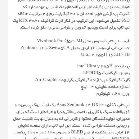
پردازنده نسل جدید اینتل یعنی Core Ultra 7 155H با قابلیت‌های
هوش مصنوعی وظیفه اجرای برنامه‌های مختلف را برعهده دارد که
قدرت پردازشی فوق‌العاده آن با 40 گیگابایت رم و 2 ترابایت حافظه
SSD تکمیل می‌شود. این ترکیب در کنار کارت گرافیک RTX 3050 یک
لپ تاپ برای ادیت ویدیو، تدوین و طراحی عالی را خلق کرده است.
قیمت لپ تاپ ایسوس مدل Vivobook Pro Q533MJ
7- لپ تاپ ایسوس 14 اینچی مدل Zenbook 14 UX3405CA
Ultra 7 255H 16GB 2TB
پردازنده: intel Ultra 7 255H
رم: 16 گیگابایت LPDDR5
کارت گرافیک: پردازنده گرافیکی یکپارچه Arc Graphics
اندازه صفحه نمایش: 14 اینچ
وزن: 1.28 کیلوگرم
لپ تاپ Asus Zenbook 14 UX3405CA یک اولترابوک پریمیوم و
فوق‌العاده سبک با کاربری تخصصی مالتی‌مدیا و حرفه‌ای است که برای
مدیران، تولیدکنندگان محتوا و کاربرانی که به دنبال نهایت قابلیت حمل
و زیبایی هستند طراحی شده است. این لپ تاپ دارای صفحه نمایش
14 اینچی خیره‌کننده از نوع OLED با وضوح 1920 در 1200 پیکسل