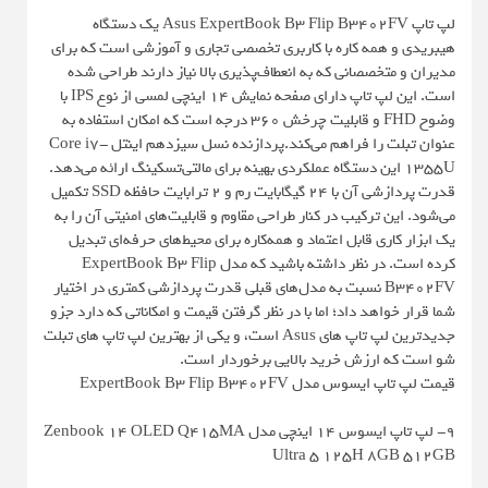
لپ تاپ Asus ExpertBook B3 Flip B3402FV یک دستگاه
هیبریدی و همه کاره با کاربری تخصصی تجاری و آموزشی است که برای
مدیران و متخصصانی که به انعطاف‌پذیری بالا نیاز دارند طراحی شده
است. این لپ تاپ دارای صفحه نمایش 14 اینچی لمسی از نوع IPS با
وضوح FHD و قابلیت چرخش 360 درجه است که امکان استفاده به
عنوان تبلت را فراهم می‌کند.پردازنده نسل سیزدهم اینتل Core i7-
1355U این دستگاه عملکردی بهینه برای مالتی‌تسکینگ ارائه می‌دهد.
قدرت پردازشی آن با 24 گیگابایت رم و 2 ترابایت حافظه SSD تکمیل
می‌شود. این ترکیب در کنار طراحی مقاوم و قابلیت‌های امنیتی آن را به
یک ابزار کاری قابل اعتماد و همه‌کاره برای محیط‌های حرفه‌ای تبدیل
کرده است. در نظر داشته باشید که مدل ExpertBook B3 Flip
B3402FV نسبت به مدل‌های قبلی قدرت پردازشی کمتری در اختیار
شما قرار خواهد داد؛ اما با در نظر گرفتن قیمت و امکاناتی که دارد جزو
جدیدترین لپ تاپ های Asus است، و یکی از بهترین لپ تاپ های تبلت
شو است که ارزش خرید بالایی برخوردار است.
قیمت لپ تاپ ایسوس مدل ExpertBook B3 Flip B3402FV
9- لپ تاپ ایسوس 14 اینچی مدل Zenbook 14 OLED Q415MA
Ultra 5 125H 8GB 512GB