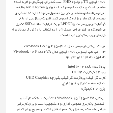
15.6 اینچی TN با وضوح FHD است که برای وب‌گردی و کار با اسناد
مناسب است.پردازنده کم‌مصرف AMD Ryzen 5 7520U وظیفه
اجرای برنامه‌های مختلف را در این محصول برعهده دارد که عملکردی
بهینه برای کارهای روزانه فراهم می‌کند. قدرت پردازشی آن با 8
گیگابایت رم پرسرعت LPDDR5 و یک ترابایت حافظه SSD تکمیل
می‌شود که در کنار طراحی سبک آن را به انتخابی با ارزش خرید بالا برای
نیازهای روزمره تبدیل کرده است.
قیمت لپ تاپ ایسوس مدل VivoBook Go 15 E1504FA
13- لپ تاپ ایسوس 15.6 اینچی مدل Vivobook 15 F1504VA
i3 1315U 12GB 256GB
پردازنده: intel i3 1315U
رم: 12 گیگابایت DDR4
کارت گرافیک: پردازنده گرافیکی یکپارچه UHD Graphics
اندازه صفحه نمایش: 15.6 اینچ
وزن: 1.7 کیلوگرم
لپ تاپ Asus Vivobook 15 F1504VA یک دستگاه کارآمد و
اقتصادی با کاربری عمومی، اداری و دانشجویی است و برای کاربرانی
طراحی شده که به دنبال یک همراه قابل اعتماد و سریع برای انجام