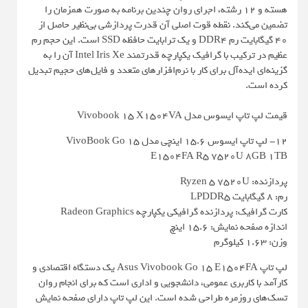
هسته و 12 رشته، اجرای روان چندین برنامه به صورت همزمان را
تضمین می‌کند. نقطه قوت اصلی آن قدرت پردازشی بی‌نظیر حاصل از
40 گیگابایت رم DDR4 و یک ترابایت حافظه SSD است. این حجم رم
عظیم در ترکیب با گرافیک یکپارچه قدرتمند Intel Iris Xe آن را به
گزینه‌ای ایده‌آل برای کار با نرم‌افزارهای متعدد و فایل‌های حجیم تبدیل
کرده است.
قیمت لپ تاپ ایسوس مدل Vivobook 15 X1504VA
12- لپ تاپ ایسوس 15.6 اینچی مدل VivoBook Go 15
E1504FA R5 7520U 8GB 1TB
پردازنده: Ryzen 5 7520U
رم: 8 گیگابایت LPDDR5
کارت گرافیک: پردازنده گرافیکی یکپارچه Radeon Graphics
اندازه صفحه نمایش: 15.6 اینچ
وزن: 1.63 کیلوگرم
لپ تاپ Asus Vivobook Go 15 E1504FA یک دستگاه اقتصادی و
کارآمد با کاربری عمومی، دانشجویی و اداری است که برای انجام روان
تسک‌های روزمره طراحی شده است. این لپ تاپ دارای صفحه نمایش