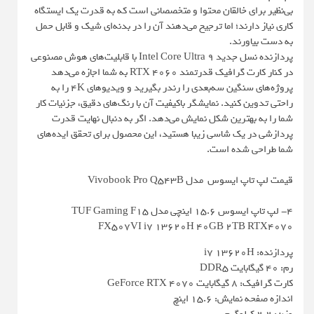
بی‌نظیر برای خالقان محتوا و متخصصانی است که به قدرت یک ایستگاه
کاری نیاز دارند؛ اما ترجیح می‌دهند آن را در بدنه‌ای شیک و قابل حمل
به دست بیاورند.
پردازنده نسل جدید Intel Core Ultra 9 با قابلیت‌های هوش مصنوعی
در کنار کارت گرافیک قدرتمند RTX 4060 به شما اجازه می‌دهد
پروژه‌های سنگین سه‌بعدی را رندر بگیرید و ویدیوهای 4K را به
راحتی تدوین کنید. نمایشگر باکیفیت آن با رنگ‌های دقیق، جزئیات کار
شما را به بهترین شکل نمایش می‌دهد. اگر به دنبال نهایت قدرت
پردازشی در یک شاسی زیبا هستید، این محصول برای تحقق ایده‌های
شما طراحی شده است.
قیمت لپ‌ تاپ ایسوس مدل Vivobook Pro Q543B
4- لپ‌ تاپ ایسوس 15.6 اینچی مدل TUF Gaming F15
FX507VI i7 13620H 40GB 2TB RTX4070
پردازنده: i7 13620H
رم: 40 گیگابایت DDR5
کارت گرافیک: 8 گیگابایت GeForce RTX 4070
اندازه صفحه نمایش: 15.6 اینچ