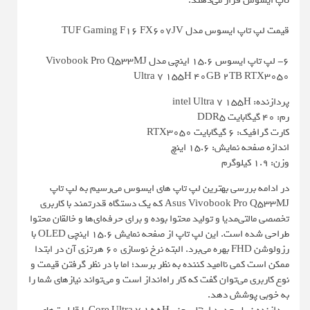
تاپ ایسوس قرار می‌دهند.
قیمت لپ‌ تاپ ایسوس مدل TUF Gaming F16 FX607JV
6- لپ تاپ ایسوس 15.6 اینچی مدل Vivobook Pro Q533MJ
Ultra 7 155H 40GB 2TB RTX3050
پردازنده: intel Ultra 7 155H
رم: 40 گیگابایت DDR5
کارت گرافیک: 6 گیگابایت RTX3050
اندازه صفحه نمایش: 15.6 اینچ
وزن: 1.9 کیلوگرم
در ادامه بررسی بهترین لپ تاپ های ایسوس می‌رسیم به لپ تاپ
Asus Vivobook Pro Q533MJ که یک دستگاه قدرتمند با کاربری
تخصصی مالتی‌مدیا و تولید محتوا بوده و برای حرفه‌ای‌ها و خالقان محتوا
طراحی شده است. این لپ تاپ از صفحه نمایش 15.6 اینچی OLED با
رزولوشن FHD بهره می‌برد. البته نرخ نوسازی 60 هرتزی آن در ابتدا
ممکن است کمی ناامید کننده به نظر برسد؛ اما با در نظر گرفتن قیمت و
نوع کاربری می‌توان گفت که کار راه‌انداز است و می‌تواند نیازهای شما را
به خوبی پوشش دهد.