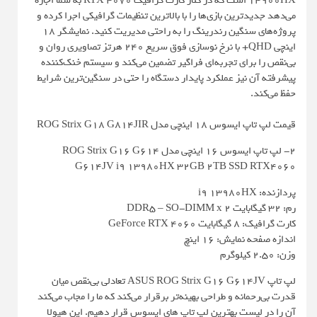
14900HX است که در کنار کارت گرافیک RTX 4070 به شما اجازه
می‌دهد جدیدترین بازی‌ها را با بالاترین تنظیمات گرافیکی اجرا کرده و
پروژه‌های سنگین رندرینگ را به راحتی مدیریت کنید. نمایشگر 18
اینچی QHD+ با نرخ نوسازی فوق سریع 240 هرتز تصاویری روان و
بی‌نقص را برای تجربه‌ای فراگیر تضمین می‌کند و سیستم خنک‌کننده
پیشرفته آن نیز عملکرد پایدار دستگاه را حتی در سنگین‌ترین شرایط
حفظ می‌کند.
قیمت لپ تاپ ایسوس 18 اینچی مدل ROG Strix G18 G814JIR
2- لپ‌ تاپ ایسوس 16 اینچی مدل ROG Strix G16 G614
G614JV i9 13980HX 32GB 2TB SSD RTX4060
پردازنده: i9 13980HX
رم: 32 گیگابایت DDR5 – SO-DIMM x 2
کارت گرافیک: 8 گیگابایت GeForce RTX 4060
اندازه صفحه نمایش: 16 اینچ
وزن: 2.50 کیلوگرم
لپ تاپ ASUS ROG Strix G16 G614JV تعادلی بی‌نقص میان
قدرت بی‌رحمانه و طراحی بهینه‌تر برقرار می‌کند که ما را مجاب می‌کند
آن را در لیست بهترین لپ تاپ های ایسوس قرار دهیم. این هیولا