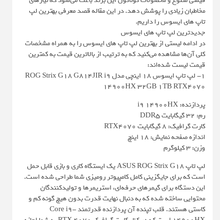
قیمتی متنوع و محصولات گوناگون این برند باعث می‌شود که نیازهای
مخاطبان زیادی را پوشش دهد. در این مقاله قصد معرفی بهترین لپ
تاپ های ایسوس را داریم.
جدیدترین لپ تاپ های ایسوس
در ادامه لیستی از بهترین لپ تاپ های ایسوس را به همراه مشخصات
کلی آن‌ها مشاهده می‌کنید که به ترتیب از بالاترین قیمت به کمترین
قیمت لیست شده‌اند:
1- لپ تاپ ایسوس 18 اینچی مدل ROG Strix G18 G814JIR i9
14900HX 32GB 1TB RTX۴۰۷۰
پردازنده: i9 14900HX
رم: 32 گیگابایت DDR5
کارت گرافیک: 8 گیگابایت RTX4070
اندازه صفحه نمایش: 18 اینچ
وزن: 3 کیلوگرم
لپ تاپ ASUS ROG Strix G18 یک ایستگاه کاری و بازی قابل حمل
است که برای جایگزینی کامل کامپیوتر رومیزی شما طراحی شده است.
این دستگاه برای گیمرهای حرفه‌ای، استریمرها و تولیدکنندگان
محتوایی ساخته شده که به دنبال نهایت قدرت بدون هیچ گونه کم‌ و
کاستی هستند. قلب تپنده آن پردازنده قدرتمند Core i9-