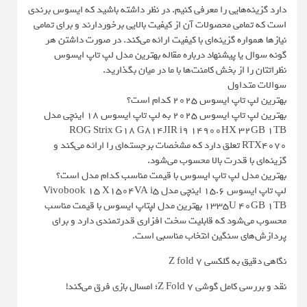
دارد گزینه‌هایی را معرفی کنیم. در نظر داشته باشید که ایسوس برندی
است که تمامی محصولات آن از کیفیت بالایی برخوردارند و برای تمامی
نیازها همواره گزینه‌ای با کیفیت ارائه می‌کند. در صورت داشتن هر
گونه سوال یا پیشنهاد درباره مقاله بهترین مدل لپ تاپ ایسوس
نظراتتان را از بخش کامنت‌ها با ما در میان بگذارید.
سوالات متداول
بهترین لپ تاپ ایسوس 2025 کدام است؟
بهترین لپ تاپ ایسوس 2025 به لپ تاپ ایسوس 18 اینچی مدل
ROG Strix G18 G814JIR i9 14900HX 32GB 1TB
RTX۴۰۷۰ تعلق دارد که مشخصات برجسته‌ای را ارائه می‌کند و
گزینه‌ای با قدرت بالا محسوب می‌شود.
بهترین مدل لپ تاپ ایسوس با قیمت مناسب کدام مدل است؟
لپ تاپ ایسوس 15.6 اینچی مدل Vivobook 15 X1504VA i5
1335U 40GB 1TB بهترین مدل لپتاپ ایسوس با قیمت مناسب
محسوب می‌شود که قابلیت سخت افزاری قدرتمندی دارد و برای
پردازش‌های سنگین انتخاب مناسبی است.
نگاهی دقیق به گلکسی Z fold 7
نقد و بررسی کامل گوشی Z Fold 7؛ امسال بازی فرق می‌کند!