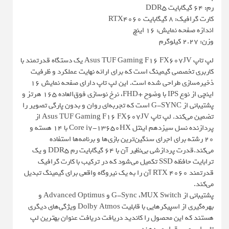
رم: 64 گیگابایت DDR5
کارت گرافیک: 8 گیگابایت RTX4060
اندازه صفحه نمایش: 16 اینچ
وزن: 2.27 کیلوگرم
لپ تاپ Asus TUF Gaming F16 FX607JV یک دستگاه قدرتمند با
کاربری تخصصی گیمینگ است که برای ارائه نهایت عملکرد و ظرفیت
ذخیره‌سازی طراحی شده است. این لپ تاپ دارای صفحه نمایش 16
اینچی از نوع IPS با وضوح +FHD، نرخ نوسازی فوق‌العاده 165 هرتز و
پشتیبانی از G-SYNC است که تجربه‌ای روان و بدون پارگی تصویر را
تضمین می‌کند. لپ تاپ Asus TUF Gaming F16 FX607JV از
پردازنده نسل سیزدهم اینتل Core i7-13650HX با 14 هسته و
20 رشته برای اجرای سنگین‌ترین بازی‌ها و برنامه‌ها استفاده
می‌کند.قدرت پردازشی بی‌نظیر آن با 64 گیگابایت رم DDR5 و یک
ترابایت حافظه SSD تکمیل می‌شود که در ترکیب با کارت گرافیک
قدرتمند RTX 4060 آن را به یک نیروگاه واقعی برای گیمینگ تبدیل
می‌کند.
پشتیبانی از G-Sync ،MUX Switch و Advanced Optimus و
بهره‌گیری از اسپیکرهایی با قابلیت Dolby Atmos ویژگی‌های دیگری
هستند که این محصول را کاندید دریافت دریافت عنوان بهترین لپ