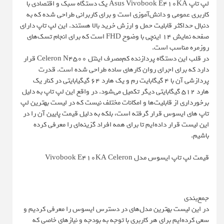
لپ تاپ Asus Vivobook E410KA یک دستگاه سبک و اقتصادی با
کاربری عمومی و دانش‌آموزی است و برای کاربرانی طراحی شده که به
دنبال حداکثر قابلیت حمل و ارزش خرید بالا هستند. این لپ تاپ دارای
صفحه نمایش 14 اینچی با وضوح FHD است که برای انجام تسک‌های
روزمره مناسب است.
در قلب این دستگاه پردازنده کم‌مصرف اینتل Celeron N4500 قرار
دارد که برای اجرای روان کارهای ساده طراحی شده است. قدرت
پردازشی آن با 4 گیگابایت رم و یک هارد 64 گیگیابایتی در کنار یک
هارد 512 گیگابایتی دیگر تکمیل می‌شود. در واقع این لپ تاپ به دلیل
برخورداری از قابلیت‌ها و امکانات مختلف نیست که در لیست بهترین لپ
تاپ های ایسوس قرار گرفته است، بلکه به دلیل قیمت پایین آن را در
این لیست قرار داده‌ایم تا برای همه افراد گزینه‌ای را معرفی کرده
باشیم.
قیمت لپ تاپ ایسوس مدل Vivobook E410KA Celeron
جمع‌بندی
در این لیست بهترین مدل‌های در دسترس ایسوس را معرفی کردیم و
سعی کرده‌ایم برای هر کاربری با توجه به بودجه و نیازهای خاصی که