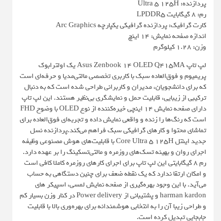
پردازنده: Ultra 5 125H
رم: 8 گیگابایت LPDDR5
کارت گرافیک: پردازنده گرافیکی یکپارچه Arc Graphics
اندازه صفحه نمایش: 14 اینچ
وزن: 1.28 کیلوگرم
لپ تاپ Asus Zenbook 14 OLED Q415MA یک اولترابوک
پریمیوم و فوق‌العاده سبک با کاربری تخصصی مالتی‌مدیا و حرفه‌ای است
که برای دانشجویان، مدیران و کاربرانی طراحی شده است که به دنبال
ترکیبی از زیبایی، قابلیت حمل و نمایشگری بی‌نظیر هستند. این لپ تاپ
دارای صفحه نمایش 14 اینچی خیره‌کننده از نوع OLED با وضوح FHD
است که رنگ‌ها را زنده و واقعی نمایش داده و تجربه‌ای فوق‌العاده برای
تماشای محتوا و کارهای گرافیکی سبک فراهم می‌کند.پردازنده نسل
جدید اینتل Core Ultra 5 125H با قابلیت‌های هوش مصنوعی وظیفه
اجرای روان و بهینه تسک‌های روزمره و مالتی‌تسکینگ را بر عهده دارد.
رم 8 گیگابایتی این لپ تاپ برای اجرای کارهای روزمره کاملا کافی است
و امکان ارتقا ندارد که یک نقطه ضعف برای چنین دستگاهی به حساب
می‌آید. با این وجود بهره‌گیری از صفحه نمایش لمسی، اسپیکر های
harman kardon و پشتیبانی از Power delivery در کنار وزن بسیار کم
و طراحی زیبا آن را به انتخابی هوشمندانه برای بهره‌وری بالا با قابلیت
جابجایی تبدیل کرده است.