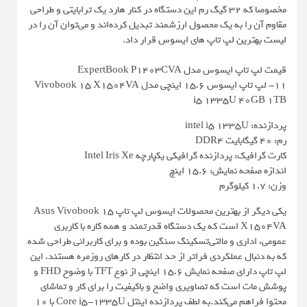
مخصوصا که 32 گیگ رم این دستگاه در کنار هارد یک ترابایتی و طراحی
مقاوم آن را به یک محصول ارزشمند تبدیل کرده‌اند و می‌توان آن را در
لیست بهترین لپ تاپ ها‌ی ایسوس قرار داد.
قیمت لپ تاپ ایسوس مدل ExpertBook P1403CVA
11- لپ تاپ ایسوس 15.6 اینچی مدل Vivobook 15 X1504VA
i5 1335U 40GB 1TB
پردازنده: intel i5 1335U
رم: 40 گیگابایت DDR4
کارت گرافیک: پردازنده گرافیکی یکپارچه Intel Iris Xe
اندازه صفحه نمایش: 15.6 اینچ
وزن: 1.7 کیلوگرم
یکی دیگر از بهترین محصولات ایسوس لپ تاپ Asus Vivobook 15
X1504VA است که یک دستگاه قدرتمند و همه کاره با کاربری
عمومی، اداری و مالتی‌تسکینگ سنگین بوده و برای کاربرانی طراحی شده
که به دنبال عملکردی فراتر از حد انتظار در کارهای روزمره هستند. این
لپ تاپ دارای صفحه نمایش 15.6 اینچی از نوع TFT با وضوح FHD و
پوشش مات است که تصاویری واضح و باکیفیت را برای کار و تماشای
محتوا فراهم می‌کند.به لطف پردازنده اینتل Core i5-1335U با 10