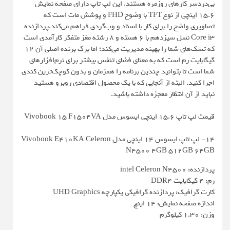
بی‌دردسر کارهای روزمره هستند. این لپ تاپ دارای صفحه نمایش
15.6 اینچی از نوع TFT با وضوح FHD و پوشش مات است که
تصاویری واضح را برای کار با اسناد و وب‌گردی فراهم می‌کند.پردازنده
Core i3 نسل سیزدهم با 6 هسته و 8 رشته مغز متفکر کارآمدی است
که تسک‌های شما را بهینه مدیریت می‌کند؛ اما برگ برنده اصلی آن 12
گیگابایت رم است که به معنای فضای تنفس بیشتر برای نرم‌افزارهای
شما است تا بتوانید چندین برنامه را همزمان و بدون کوچک‌ترین کندی
اجرا کنید. البته از آنجایی که با یک محصول اقتصادی روبرو هستید
نباید از آن انتظار معجزه داشته باشید.
قیمت لپ تاپ 15.6 اینچی ایسوس مدل Vivobook 15 F1504VA
14- لپ تاپ ایسوس 14 اینچی مدل Vivobook E410KA Celeron
N4500 4GB 512GB 64GB
پردازنده: intel Celeron N4500
رم: 4 گیگابایت DDR4
کارت گرافیک: پردازنده گرافیکی یکپارچه UHD Graphics
اندازه صفحه نمایش: 14 اینچ
وزن: 1.30 کیلوگرم