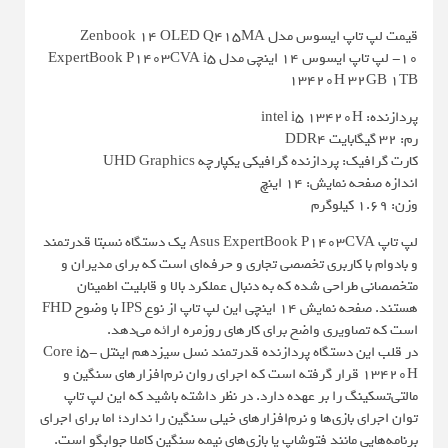
قیمت لپ تاپ ایسوس مدل Zenbook 14 OLED Q415MA
10- لپ‌ تاپ ایسوس 14 اینچی مدل ExpertBook P1403CVA i5
13420H 32GB 1TB
پردازنده: intel i5 13420H
رم: 32 گیگابایت DDR4
کارت گرافیک: پردازنده گرافیکی یکپارچه UHD Graphics
اندازه صفحه نمایش: 14 اینچ
وزن: 1.69 کیلوگرم
لپ تاپ Asus ExpertBook P1403CVA یک دستگاه نسبتا قدرتمند
و بادوام با کاربری تخصصی تجاری و حرفه‌ای است که برای مدیران و
متخصصانی طراحی شده که به دنبال عملکرد بالا و قابلیت اطمینان
هستند. صفحه نمایش 14 اینچی این لپ تاپ از نوع IPS با وضوح FHD
است که تصاویری واضح برای کارهای روزمره ارائه می‌دهد.
در قلب این دستگاه پردازنده قدرتمند نسل سیزدهم اینتل Core i5-
13420H قرار گرفته است که اجرای روان نرم‌افزارهای سنگین و
مالتی‌تسکینگ را بر عهده دارد. در نظر داشته باشید که این لپ تاپ
توان اجرای بازی‌ها و نرم‌افزارهای خیلی سنگین را ندارد؛ اما برای اجرای
برنامه‌هایی مانند فتوشاپ یا بازی‌های نیمه سنگین کاملا جوابگو است.