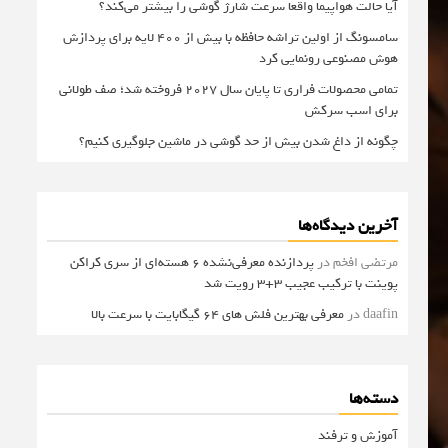
آیا حالت هواپیما واقعا سرعت شارژ گوشی را بیشتر می‌کند؟
سامسونگ از اولین تراشه حافظه با بیش از ۴۰۰ لایه برای پردازش
هوش مصنوعی رونمایی کرد
تمامی محصولات فراری تا پایان سال ۲۰۲۷ فروخته شد؛ صف طولانی
برای اسب سرکش
چگونه از داغ شدن بیش از حد گوشی در ماشین جلوگیری کنیم؟
آخرین دیدگاه‌ها
مرتضی افخم
در
پردازنده معرفی‌نشده 6 هسته‌ای از سری کراکن
پوینت با ترکیب عجیب 3+3 رویت شد
daafin
در
معرفی بهترین فلش های 64 گیگابایت با سرعت بالا
دسته‌ها
آموزش و ترفند