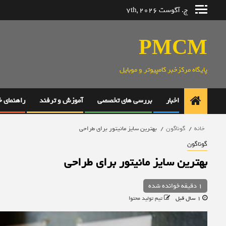
رش
ج. آگوست 7th, 2026
ه
حتوا
PMCM
پایگاه مرکزخبر کامپیوتر و موبایل
اخبار
بررسی های تخصصی
آموزش و ترفند
راهنمای 
خانه
گوناگون
بهترین سایز مانیتور برای طراحی
گوناگون
بهترین سایز مانیتور برای طراحی
1 دقیقه خوانده شده
1 سال قبل
تیم تولید محتوا