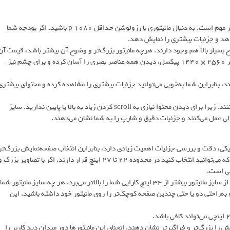
مورد دیگر، رزولوشن مانیتور است. برای کارهای طراحی، وضوح تصویر بسیار مهم است. به دنبال مانیتوری با رزولوشن حداقل p 1080 باشید. اگر بودجه شما
وح بسیار بالا هم وجود دارند. هرچه مانیتور بزرگ‌تر و وضوح آن بیشتر باشد، قیمت آن
نیز بیشتر خواهد بود. برای مثال یک صفحه‌نمایش ۲۷ اینچی با نسبت تصویر ۲۵۶۰ × ۱۴۴۰ پیکسل، دیدن همه عناصر بصری را آسان کرده و برای چشم نیز
دار هستند، بنابراین شما به‌خوبی می‌توانید جزئیات بیشتری را مشاهده کرده و محتوای بیشتری
از طرف دیگر استفاده ازاین‌گونه مانیتورها در زمان شما نیز صرفه‌جویی می‌کنند، زیرا برای دیدن محتوا نیازی به scroll کردن زیاد به بالا یا پایین ندارید. سایز
 عالی عمل می‌کنند و جزئیات دقیق و شارپ را به شما نشان می‌دهند.
افیکی، دقت و بررسی جزئیات اهمیت زیادی دارد، بنابراین انتخاب صفحه‌نمایش بزرگ‌تر
همیشه راهبُرد بهتری است. براین‌اساس مقرون‌به‌صرفه‌ترین مانیتورهایی که می‌توانید انتخاب کنید در محدوده ۲۲ تا ۲۷ اینچ قرار دارند. اگر با تصاویر بزرگ
برای کارهای فوق حرفه‌ای مثل تدوینگری، فیلم‌سازی و تدوینگری، استفاده از سایز مانیتور بیشتر از ۳۴ اینچ کارایی شما را بالاتر می‌برد. هر چه سایز مانیتور شما
 به‌راحتی دو یا حتی چندین صفحه کوچک‌تر را روی مانیتور خود داشته باشید. این
ش را بزرگ‌تر و فراگیرتر نشان دهند. انحنای این مانیتورها دور میدان دید کاربر را