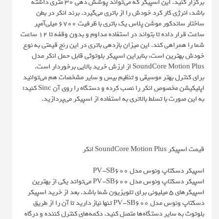
برگزار کنید. این اسپیکر که می‌تواند پوشش دهی 30 متری داشته
باشد، انرژی کار کرد خودش را از باتری می‌گیرد. برند انکر در بطن
ساختار ساندکور موشن پلاس یک باتری با ظرفیت 6700 میلی‌آمپر
ساعت قرار داده تا بتواند در استفاده مداوم و بدون وقفه تا 12 ساعت
شما را همراهی کند. این میزان بازدهی باتری در این رنج قیمتی به نوع
خودش بهترین است، بنابراین اسپیکر بلوتوثی قابل حمل انکر مدل
SoundCore Motion Plus از ارزش خرید بالایی برخوردار است.
برای کنترل بهتر موسیقی و تنظیم بیس و سایر مشخصات هم می‌توانید
اپلیکیشن مخصوص انکر را نصب کرده و دستگاه را روی آن Sinc کنید؛
به این صورت با تسلط بالاتری به استفاده از اسپیکر می‌پردازید.
قیمت اسپیکر SoundCore Motion Plus انکر
اسپیکر دسکتاپ ونوس مدل PV-SB600
اسپیکر دسکتاپ ونوس مدل PV-SB600 می‌تواند یکی از بهترین
اسپیکرهای 5 میلیونی برای تلویزیون شما باشد. بعد از خرید اسپیکر
دسکتاپ ونوس مدل PV-SB600 تنها نیاز دارید تا آن را از طریق
بلوتوث به سایر دستگاه‌ها متصل کنید. دکمه‌های کنترل کننده و درگاه