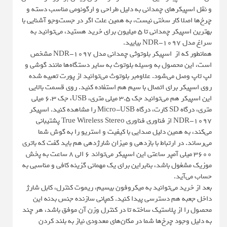
و نقل اسپیکرهای چمدانی به دلیل طراحی و ارگونومی مناسب دسته و
چرخ‌ها اصلا کار سختی نیست، به همین علت اگر در جست‌وجو آشنایی با
بهترین اسپیکر چمدانی تا ۵ میلیون برای خرید هستید، می‌توانید به
سراغ مدل NDR-1097 بیایید.
همانطور که از اسپیکر بلوتوثی چمدانی مدل NDR-1097 مشخص
است، این محصول به وسیله بلوتوث به سایر دستگاه‌ها مانند گوشی و
لپ تاپ وصل می‌شود. علاوه‌بر بلوتوث می‌توانید از پورت تعبیه شده
روی اسپیکر برای اتصال با سیم هم استفاده کنید. روی قسمت بالایی
این اسپیکر هم می‌توانید جک 3.5 میلی متری، USB، جک 6.3 میلی
متری، درگاه SD کارت، درگاه Micro-USB را مشاهده کنید. اسپیکر
NDR-1097 از فناوری فناوری True Wireless Stereo پشتیبانی
می‌کند، به همین دلیل صدایی با کیفیت و استریو را به گوش شما
می‌رساند. در ارتباط با بازدهی و میزان شارژدهی هم باید گفت که باتری
3600 میلی آمپر ساعتی این اسپیکر می‌تواند 6 الی 8 ساعت به پخش
موزیک مشغول باشد، بنابراین برای یک مهمانی گزینه کافی و مناسبی به
حساب می‌آید.
بعد از خرید می‌توانید به میکروفون بیسیم، ریموت کنترل، کابل شارژ
داخل جعبه هم دسترسی پیدا کنید. کمپانی سازنده جنس بدنه این
محصول را از پلاستیک ساخته تا در کنترل وزن آن موفق باشد، هر چند
به دلیل وجود چرخ‌ها شما در مکان‌های معدودی نیاز به بلند کردن