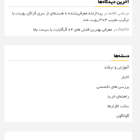
آخرین دیدگاه‌ها
مرتضی افخم
در
پردازنده معرفی‌نشده 6 هسته‌ای از سری کراکن پوینت با
ترکیب عجیب 3+3 رویت شد
daafin
در
معرفی بهترین فلش های 64 گیگابایت با سرعت بالا
دسته‌ها
آموزش و ترفند
اخبار
بررسی های تخصصی
راهنمای خرید
سخت افزارها
گوناگون