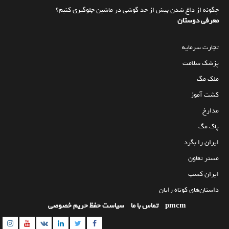
چگونه از داغ شدن بیش از حد گوشی در ماشین جلوگیری کنیم؟
معرفی دوستان
تجارت سرمایه
پزشک سلامت
ملک مگ
کشت آموز
مدارخ
پاک مگ
ایران را بگرد
مستر تعاون
ایران کسب
داستان‌های کوتاه رایان
pmcm
تماس با ما
سیاست حفظ حریم خصوصی
am
utube
Linkedin
Twitter
VK
Facebook