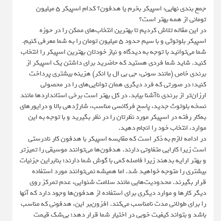
جمع بندی نهایی: اسپیکر بخرم یا هدفون؟ کدام اسپیکر 5 میلیون
تومانی از همه بهتر است؟
در این مقاله تلاش کردیم تا بهترین انتخاب‌های ممکن را در حوزه
اسپیکر بلوتوثی و با سیم حدود 5 میلیون تومان را به شما معرفی کنیم.
شما می‌توانید با توجه به دیدگاه و نیاز خودتان بهترین اسپیکر را انتخاب
کنید. شاید شما فردی هستید که حاضرید برای داشتن یک اسپیکر از
برندی خاص (مانند سونی، جی بی ال یا انکر) هزینه بیشتری پرداخت
کنید؛ در صورتی که فرد دیگری همان توانایی‌های را در محصولی
ارزان‌تر از برندی ناآشنا بیابد. در کل بهتر است برخی استانداردها مانند
نسخه بلوتوث جدید، پاسخ فرکانسی مناسب، شارژدهی بالا و درایورهای
به‌کار رفته در اسپیکر مورد نظرتان را در نظر بگیرید و با توجه به این
موارد، انتخاب خود را انجام دهید.
در ادامه لازم به ذکر است که مقایسه اسپیکر با هدفون کار نادرستی
است زیرا کارایی متفاوتی دارند. هدفون‌ها می‌توانند موسیقی را تمیزتر
و بهتر ارايه بدهند زیرا فاصله کمی با گوش شما دارند؛ بنابراین جزئیات
بیشتری را متوجه خواهید شد. اما همیشه نمی‌توانند مورد استفاده
قرار بگیرند. محدودیت‌هایی مانند سلامت شنوایی، عدم تمرکز روی
دیگر کارها و موارد دیگری برای استفاده از هدفون‌ها وجود دارد که آنها
را برای طولانی مدت نامناسب می‌کند. افزون‌بر این، هدفونی که مناسب
باشد و بتواند کیفیت خوبی در اختیار شما قرار دهد؛ بی‌شک قیمت