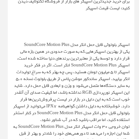
برای خرید جدیدترین اسپیکر های بازار از فروشگاه تکنولایف دیدن
کنید: لیست قیمت اسپیکر
اسپیکر بلوتوثی قابل حمل انکر مدل SoundCore Motion Plus
یکی از بهترین اسپیکرهایی که به صورت حدودی در همین بازه مالی
قرار دارد و توسط یکی از معتبرترین برندهای دنیا ساخته شده است،
اسپیکر SoundCore Motion Plus انکر است. اگر در فکر خرید
اسپیکر تا ۵ میلیون تومان هستید، پس چه بهتر که به سراغ تولیدات
انکر بیایید. اسپیکر ساندکور موشن پلاس از طریق بلوتوث نسخه 5.0
به سایر دستگاه‌ها متصل می‌شود و وزن و ابعادی قابل حمل دارد. شاید
این اسپیکر نورپردازی RGB نداشته باشد، اما کیفیت صدای آن آنقدر
خوب است که به این دلیل در بازار در لیست پرفروش‌ترین‌ها قرار
دارد. خوشبختانه به دلیل داشتن گواهینامه IPX7 می‌توانید از اسپیکر
بلوتوثی قابل حمل انکر مدل SoundCore Motion Plus در کنار استخر
استفاده کنید، اما مراقب باشید که در آب شناور نشود.
توان خروجی 30 وات اسپیکر انکر مدل SoundCore Motion Plus به
شما این اجازه را می‌دهد تا دورهمی‌های خود را شادتر و بهتر از قبل