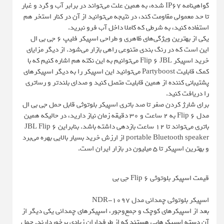
گواهینامه IP67 شده، به همین علت می‌تواند در برابر آب و گرد و غبار
تا حد معمولی مقاومت کند، در نتیجه می‌توانید از آن در کنار استخر هم
استفاده کنید، به شرطی که کاملا داخل آب فرو نبرید.
یکی از بهترین ویژگی‌های ظاهری و طراحی اسپیکر فلیپ 6 جی بی ال
این است که در رنگ بندی متنوعی راهی بازار می‌شود. از دیگر مزایای
خرید اسپیکر Flip 6 JBL می‌توانیم به این نکته هم اشاره کنیم که با
کمک قابلیت Partyboost می‌توانید این اسپیکر را به دیگر اسپیکرهای
پشتیبانی کننده از همین قابلیت متصل کنید و صدای بلندتر و رساتری
را دریافت کنید.
برای شارژ کردن صفر تا صد باتری اسپیکر بلوتوثی قابل حمل جی بی ال
مدل Flip 6 به 2 ساعت و 30 دقیقه زمان نیاز دارید، در حالیکه همین
باتری می‌تواند تا 12 ساعت بازدهی داشته باشد. بنابراین JBL Flip 6
portable Bluetooth speaker از ارزش خرید بسیار بالایی بهره می‌برد
و بهترین اسپیکر تا 5 میلیون در بازار ایران است.
قیمت اسپیکر بلوتوثی Flip 6 جی بی
اسپیکر بلوتوثی چمدانی مدل NDR-1097
بعد از اسپیکرهای کوچک و جمع‌وجور، اسپیکرهای چمدانی یکی دیگر از
آن دسته اسپیکرهایی هستند که از طرفداران زیادی برخوردارند. حمل