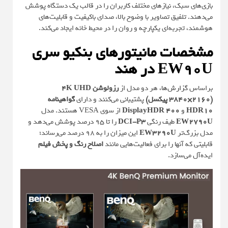
بازی‌های سبک، نیازهای مختلف کاربران را در قالب یک دستگاه پوشش
می‌دهند. تلفیق تصاویر با وضوح بالا، صدای باکیفیت و قابلیت‌های
هوشمند، تجربه‌ای یکپارچه و روان را در محیط خانه ایجاد می‌کند.
مشخصات مانیتورهای بنکیو سری
EW90U در هند
براساس
گزارش‌ها
، هر دو مدل از
رزولوشن 4K UHD
(3840×2160 پیکسل)
پشتیبانی می‌کنند و دارای
گواهینامه
HDR10
و
DisplayHDR 400
از سوی VESA هستند. مدل
EW2790U
طیف رنگی
DCI-P3
را تا 95 درصد پوشش می‌دهد و
مدل بزرگ‌تر
EW3290U
این میزان را به 98 درصد می‌رساند؛
قابلیتی که آنها را برای فعالیت‌هایی مانند
اصلاح رنگ و پخش فیلم
ایده‌آل می‌سازد.