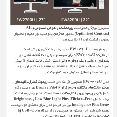
همچنین ویژگی
کنتراست بهینه‌شده با هوش مصنوعی (AI-
Optimised Contrast)
به‌طور هم‌زمان باتوجه‌به نور محیط و محتوای
تصویر، کیفیت آن را ارتقا می‌دهد.
در بخش صدا،
EW2790U
مجهز به دو بلندگوی 5 واتی است،
درحالی‌که
EW3290U
دارای سیستم صوتی
2.1 کاناله
شامل دو
بلندگوی 2 واتی و یک
ووفر 5 واتی
است. شش حالت صدای از پیش
تعریف‌شده مانند
Cinema ،Dialogue و Game
به کاربران اجازه
می‌دهد صدا را مطابق محتوای خود تنظیم کنند.
مدل
EW3290U
همچنین از امکاناتی مانند
ریموت کنترل، کلیدهای
میانبر حالت‌های مختلف، و نرم‌افزار Display Pilot 2
بهره می‌برد که
شامل
تایمر پومودورو و تنظیم‌کننده صدا
است. فناوری‌های محافظت از
چشم شامل
Low Blue Light Plus ،Flicker-Free
و
Brightness
Intelligence Plus Gen2
نیز در هر دو مدل برای تماشای طولانی‌مدت
تعبیه شده‌اند. این مانیتورها همچنین دارای درگاه‌های
USB-C (با
توان 65 وات)، HDMI 2.0 و USB-A
هستند.