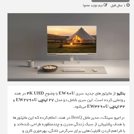
1 سال قبل
تیم تولید محتوا
بنکیو
از مانیتورهای جدید سری
EW90U
با وضوح
4K UHD
در هند
رونمایی کرده است. این سری شامل دو مدل
27 اینچی EW2790U
و
32 اینچی EW3290U
می‌شود.
«راجیو سینگ»، مدیرعامل BenQ در هند، اعلام کرده که این مانیتورها
با هدف پشتیبانی از سبک زندگی مدرن و چندمنظوره طراحی شده‌اند و
با فراهم کردن قابلیت‌هایی برای سرگرمی خانگی، بهره‌وری کاری و