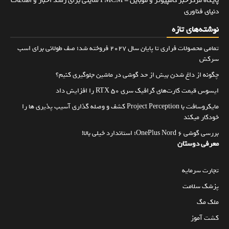
پایگاه مرکزخبر کامپیوتر و موبایل - PMCM سایتی برای رسد اخبار و اطلاعات
دنیای فناوری
نوشته‌های تازه
تمامی محصولات فراری تا پایان سال ۲۰۲۷ فروخته شد؛ صف طولانی برای اسب
سرکش
چگونه از داغ شدن بیش از حد گوشی در ماشین جلوگیری کنیم؟
ایسوس قیمت کارت‌های گرافیک سری RTX 50 را افزایش داد
مایکروسافت با Project Perception کشف و وصله گذاری آسیب پذیری ها را
خودکار میکند
بررسی گوشی OnePlus Nord 6؛ استاندارد خیلی بالا!
معرفی دوستان
تجارت سرمایه
پزشک سلامت
ملک مگ
کشت آموز