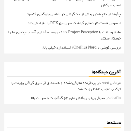
اسب سرکش
چگونه از داغ شدن بیش از حد گوشی در ماشین جلوگیری کنیم؟
ایسوس قیمت کارت‌های گرافیک سری RTX 50 را افزایش داد
مایکروسافت با Project Perception کشف و وصله گذاری آسیب پذیری ها را
خودکار میکند
بررسی گوشی OnePlus Nord 6؛ استاندارد خیلی بالا!
آخرین دیدگاه‌ها
مرتضی افخم
در
پردازنده معرفی‌نشده 6 هسته‌ای از سری کراکن پوینت با
ترکیب عجیب 3+3 رویت شد
daafin
در
معرفی بهترین فلش های 64 گیگابایت با سرعت بالا
دسته‌ها