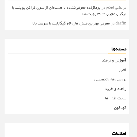
مرتضی افخم
در
پردازنده معرفی‌نشده 6 هسته‌ای از سری کراکن پوینت با
ترکیب عجیب 3+3 رویت شد
daafin
در
معرفی بهترین فلش های 64 گیگابایت با سرعت بالا
دسته‌ها
آموزش و ترفند
اخبار
بررسی های تخصصی
راهنمای خرید
سخت افزارها
گوناگون
اطلاعات