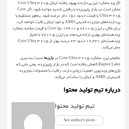
اگرچه عملکرد این پردازنده بهبود یافته، اینتل Core Ultra 3 205
ممکن است در بازار پایین‌رده با رقابتی شدید مواجه شود. اگر Core
Ultra 3 205 با قیمت حدود 150 دلار عرضه شود، به‌طور مستقیم با
پردازنده‌های میان‌رده قدیمی AMD و خود اینتل رقابت خواهد کرد.
برای مثال، رایزن 5 7600 و Core i5-14400 با قیمت مشابه عملکرد
چندهسته‌ای بهتری ارائه می‌دهند و رایزن 5 7600 با امتیاز
چندهسته‌ای 12,230 حدود 23 درصد بهتر از Core Ultra 3 205
عمل می‌کند.
علاوه‌براین، عملکرد Core Ultra 3 205 در
بازی‌ها
نسبت به سری
Raptor Lake کاهش یافته است که در بازار پایین‌رده، یعنی جایی که
بازی‌های ویدیویی اهمیت زیادی دارند، رقابت با محصولات میان‌رده
قدیمی‌تر AMD و اینتل را سخت‌تر می‌کند.
درباره تیم تولید محتوا
تیم تولید محتوا
See author's posts