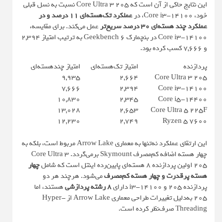
این نتایج حاکی از آن است که Core Ultra 3 205 نسبت به نسل قبلی
خود، Core i3-14100، در
عملکرد تک‌هسته‌ای 11 درصد و در
عملکرد چند هسته‌ای 30 درصد سریع‌تر
عمل می‌کند. برای مقایسه،
Core i3-14100 در بنچمارک Geekbench 6 به ترتیب امتیاز 2,394
و 7,666 کسب کرده بود.
پردازنده
امتیاز تک‌هسته‌ای
امتیاز چندهسته‌ای
9,935
2,664
Core Ultra 3 205
7,666
2,394
Core i3-14100
10,830
2,345
Core i5-14400
13,028
2,653
Core Ultra 5 225F
12,230
2,749
Ryzen 5 7600
این ارتقای عملکرد نه‌تنها به معماری Arrow Lake مربوط است، بلکه به
چهار هسته اضافه کم‌مصرف Skymount برمی‌گردد. Core Ultra 3
205 اولین پردازنده 8 هسته‌ای پایین‌رده اینتل است که شامل
چهار
هسته پرقدرت و چهار هسته کم‌مصرف
می‌شود. هرچند هر دو
پردازنده 205 و i3-14100 دارای
8 رشته پردازشی
هستند، اما
205 به‌دلیل تغییرات طراحی معماری Arrow Lake از Hyper-
Threading صرف‌نظر کرده است.