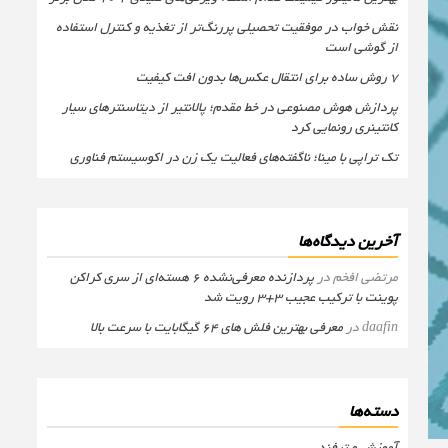
نقش خواب در موفقیت تحصیلی پررنگ‌تر از تغذیه و کنترل استفاده
از گوشی است
۷ روش ساده برای انتقال عکس‌ها بدون افت کیفیت
پردازش هوش مصنوعی در خط مقدم؛ پالانتیر از دیتاسنترهای سیار
کانتینری رونمایی کرد
تک تراپی با مینا؛ ناگفته‌های فعالیت یک زن در اکوسیستم فناوری
آخرین دیدگاه‌ها
مرتضی افخم
در
پردازنده معرفی‌نشده 6 هسته‌ای از سری کراکن
پوینت با ترکیب عجیب 3+3 رویت شد
daafin
در
معرفی بهترین فلش های 64 گیگابایت با سرعت بالا
دسته‌ها
آموزش و ترفند