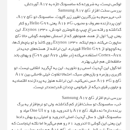
لوکس نیست، یه ضرورته که سامسونگ تازه به A17 آوردتش.
بررسی سخت افزار Samsung A17 5G
خب می‌رسیم به بزرگترین تغییر زیر کاپوت. سامسونگ تو A17 5G،
اون پردازنده معروف و محبوب A16 4G یعنی Helio G99 رو کنار
گذاشته و رفته سراغ چیپ 5 نانومتری خودش، Exynos 1330. این
یعنی چی؟ اول از همه، همونطور که از اسمش معلومه، گوشی حالا 5G
ساپورت می‌کنه. دوم اینکه، Exynos 1330 روی کاغذ و تو بنچمارک‌ها،
یه کوچولو از Helio G99 قوی‌تره. این تراشه از هسته‌های جدیدتر
Cortex-A78 استفاده می‌کنه (در مقابل A76 توی G99) و پهنای باند
حافظه‌اش هم خیلی بهتره.
اما گول این آپدیت اسمی رو نخورید. این یه آپگرید انقلابی نیست. تو
کاربری روزمره و بازی‌های سبک، احتمالا تفاوت خیلی فاحشی بین A17
5G و A16 4G حس نمی‌کنید. این تراشه هنوز یه پردازنده اقتصادیه
و جلوی رقبای دیگه از شیائومی چندان قدرتمندتر نیست.
بررسی نرم افزار Samsung A17 5G
خب، سامسونگ تو سخت‌افزار کم گذاشته، ولی تو نرم‌افزار یه برگ
برنده داره؟ نه دقیقا. A17 5G با اندروید 15 و One UI 7 میاد و
سامسونگ قول 6 سال آپدیت اصلی اندروید و امنیتی رو بهش داده!
این یعنی این گوشی تا اندروید 21 رو هم می‌گیره! اما نکته اینجاست که
سامسونگ این قول 6 ساله رو برای A16 4G هم داده بود! پس این یه