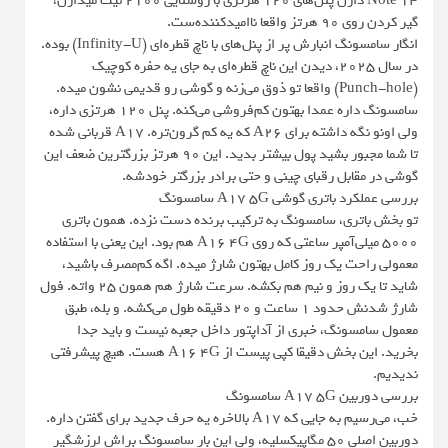
Note 14 دارن پنل‌های 120 هرتزی با روشنایی 2100 نیت میذارن،
گیر کردن روی 90 هرتز واقعا ناامیدکننده‌ست.
انگار سامسونگ انبارش پر از پنل‌های با ناچ قطره‌ای (Infinity-U) بوده.
در سال 2025، دیدن این ناچ قطره‌ای به جای یه حفره کوچیک
(Punch-hole) واقعا تو ذوق می‌زنه و گوشی رو قدیمی نشون میده.
سامسونگ داره عمدا بهتون کم‌فروشی می‌کنه. پنل 120 هرتزی داره،
ولی اونو نگه داشته برای A26 که یه کم گرون‌تره. A17 قربانی شده
تا شما مجبور بشید پول بیشتر بدید. این 90 هرتز بزرگترین ضعف این
گوشی در مقابل رقبای چینی و حتی برادر بزرگتر خودشه.
بررسی عملکرد باتری گوشی A17 5G سامسونگ
تو بخش باتری، سامسونگ به ترکیب برنده دست نزده. همون باتری
5000 میلی‌آمپر ساعتی که روی A16 4G هم بود. این یعنی با استفاده
معمولی راحت یک روز کامل بهتون شارژ میده. اگه کم‌مصرف باشید،
شاید تا یک روز و نیم هم بکشه. سرعت شارژ هم همون 25 واته. فول
شارژ شدنش حدود 1 ساعت و 20 دقیقه طول می‌کشه. و بله، طبق
معمول سامسونگ، خبری از آداپتور داخل جعبه نیست و باید جدا
بخرید. این بخش دقیقا کپی پیست از A16 4G هست. هیچ پیشرفتی
ندیدیم.
بررسی دوربین A17 5G سامسونگ
خب، می‌رسیم به جایی که A17 بالاخره یه حرف جدید برای گفتن داره.
دوربین اصلی 50 مگاپیکسلیه، ولی این بار سامسونگ براش لرزشگیر