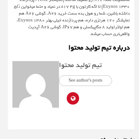
Exynos 1330) تا اگه کارتون با a17 4g در نمیاد و حتما میخواین 5G
داشته باشین، شما رو هول بده سمت خرید A26. گوشی A26 هم
نمایشگر 120 هرتزی داره، هم پردازنده خیلی بهتر Exynos 1380،
هم اولتراواید 8 مگاپیکسلی و هم IP67. گوشی A26 آپدیت
واقعی‌تری حساب میشه.
درباره تیم تولید محتوا
تیم تولید محتوا
See author's posts