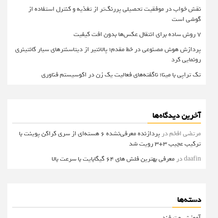
نقش خواب در موفقیت تحصیلی پررنگ‌تر از تغذیه و کنترل استفاده از
گوشی است
۷ روش ساده برای انتقال عکس‌ها بدون افت کیفیت
پردازش هوش مصنوعی در خط مقدم؛ پالانتیر از دیتاسنترهای سیار کانتینری
رونمایی کرد
تک تراپی با مینا؛ ناگفته‌های فعالیت یک زن در اکوسیستم فناوری
آخرین دیدگاه‌ها
مرتضی افخم
در
پردازنده معرفی‌نشده 6 هسته‌ای از سری کراکن پوینت با
ترکیب عجیب 3+3 رویت شد
daafin
در
معرفی بهترین فلش های 64 گیگابایت با سرعت بالا
دسته‌ها
آموزش و ترفند