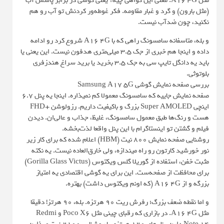
مثل A16 4G. معنی این گواهی چیه؟ یعنی گوشی در برابر پاشش آب
(مثل بارون) و گرد و غبار مقاومه. فکر غوطه‌ور کردنش تو آب رو هم
نکنید، چون ضدآب نیست.
و بله، متاسفانه سامسونگ راهی که با A16 4G شروع کرد رو ادامه
داده و اینجا هم خبری از جک 3.5 میلی‌متری هدفون نیست. این یعنی یا
باید یه دانگل تایپ سی به جک 3.5 بخرید یا برید سراغ هندزفری
بلوتوثی.
بررسی صفحه نمایش گوشی Samsung A17 5G
صفحه نمایش جاییه که سامسونگ معمولا کم نمیذاره. اینجا یه پنل 6.7
اینچی Super AMOLED بزرگ و باکیفیت داریم. رزولوشن +FHD
هست و رنگ‌ها طبق معمول سامسونگ، غلیظ، جذاب و عالی‌ان. دیدن
فیلم و گشتن تو اینستاگرام با این پنل واقعا لذت‌بخشه.
روشنایی صفحه نمایش 800 نیت (HBM) اعلام شده که برای کار زیر
نور خورشید کارتون رو راه میندازه، ولی خارق‌العاده نیست. یه نکته
مثبت خفن، استفاده از گوریلا گلس ویکتوس (Gorilla Glass Victus)
برای محافظت از صفحه‌ست. این برای یه گوشی اقتصادی یه امتیاز
بزرگه و از A16 4G (که اونم ویکتوس داشت) بهتره.
و اما نقطه ضعف بزرگ؛ رفرش ريت 90 هرتزه. بله، 90 هرتز! دقیقا
مثل A16 4G. در بازاری که رقبای چینی مثل Poco X6 و Redmi