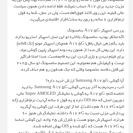
مزیت جدید برای A17 حساب نمیشه، فقط ادامه دادن همون سیاست
عالی قبلیه. این روی کاغذ فوق‌العاده‌ست، ولی در عمل، شما یه قول
نرم‌افزاری 6 ساله رو روی یه سخت‌افزار اقتصادی می‌گیرید.
بررسی اسپیکر A17 5G سامسونگ
اگه منتظر بودید سامسونگ بالاخره تو این نسل اسپیکر استریو بذاره،
باید بگم زهی خیال باطل! A17 5G همچنان اسپیکر مونو (تک کاناله)
داره. این یعنی کل صدا از همون یه دونه اسپیکر پایین گوشی میاد.
برای فیلم دیدن و بازی کردن، این یه فاجعه‌ست. صدا اصلا فراگیر
نیست و کیفیتش هم معمولیه. این تصمیم سامسونگ تو سال 2025
غیرقابل‌ دفاعه. مخصوصا وقتی که جک هدفون رو هم حذف کرده.
آیا گوشی Samsung A17 5G ارزش خرید داره؟
خب، رسیدیم به آخر بررسی گوشی Samsung A17 5G. بذارید
خلاصه کنم؛ A17 5G یه گوشی با نمایشگر Super AMOLED عالی،
دوربین اصلی که حالا OIS داره و یه قول 6 ساله آپدیت نرم‌افزاری (که
البته A16 4G هم داشت). اما از اون طرف، این گوشی یه آپگرید
پردازشی جزئی نسبت به A16 4G داشته، نمایشگرش هنوز 90
هرتزه، اسپیکرش مونو هست و شارژرش 25 واته. این گوشی اساسا
یه A16 4G هست که 5G شده و OIS بهش اضافه شده.
سامسونگ عمدا A17 رو ضعیف ساخته (نمایشگر 90Hz، پردازنده