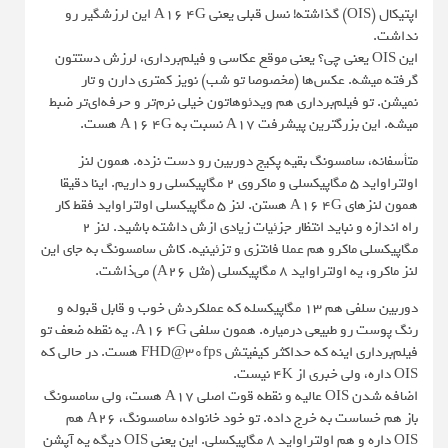
اپتیکال (OIS) گذاشته! نسل قبلی یعنی A16 4G این لرزشگیر رو
نداشت.
این OIS یعنی چی؟ یعنی موقع عکاسی و فیلم‌برداری، لرزش دستتون
گرفته میشه. عکس‌ها (مخصوصا تو شب) نویز کمتری دارن و تار
نمیشن. تو فیلم‌برداری هم ویدئوهاتون خیلی نرم‌تر و حرفه‌ای‌تر ضبط
میشه. این بزرگترین پیشرفت A17 نسبت به A16 4G هست.
متأسفانه، سامسونگ بقیه پکیج دوربین رو دست نزده. همون لنز
اولتراواید 5 مگاپیکسلی و ماکروی 2 مگاپیکسلی رو داریم. اینا دقیقا
همون لنزهای A16 4G هستن. لنز 5 مگاپیکسلی اولتراواید فقط کار
راه اندازه و نباید انتظار جزئیات زیادی ازش داشته باشید. لنز 2
مگاپیکسلی ماکرو هم عملا فانتزی و تزئینیه. کاش سامسونگ به جای این
لنز ماکرو، یه اولتراواید 8 مگاپیکسلی (مثل A26) می‌ذاشت.
دوربین سلفی هم 13 مگاپیکسله که عملکردش خوب و قابل قبوله و
رنگ پوست رو طبیعی درمیاره. همون سلفی A16 4G. یه نقطه ضعف تو
فیلم‌برداری اینه که حداکثر کیفیتش FHD@30fps هست. در حالی که
OIS داره، ولی خبری از 4K نیست.
اضافه شدن OIS عالیه و نقطه قوت اصلی A17 هست، ولی سامسونگ
باز هم خساست به خرج داده. تو خود خانواده سامسونگ، A26 هم
OIS داره و هم اولتراواید 8 مگاپیکسلی. این یعنی OIS دیگه یه آپشن