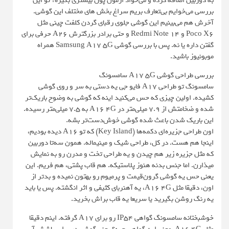
به دوربین اضافه کرده و می‌خواد ازمون پول بیشتری بگیره؟ تو این
بررسی می‌خوایم بی‌تعارف بریم سراغ بخش های مختلف این گوشی.
آخرش هم می‌بینیم این گوشی جلوی رقبای گردن کلفت چینی مثل
Poco X6 و Redmi Note 14 و حتی برادر بزرگترش A26 حرفی برای
گفتن داره یا نه. پس با بررسی گوشی Samsung A17 5G همراه
موبونیوز باشید.
بررسی طراحی گوشی A17 5G سامسونگ
سامسونگ تو طراحی A17 فایو جی یه دستی به سر و روی گوشی
کشیده. اولین چیزی که حس می‌کنید اینه که گوشی به وضوح باریک‌تر
شده و ضخامتش از 7.9 میلی‌متر در A16 4G به 7.5 میلی‌متر رسیده.
این باریک شدن باعث شده گوشی خوش‌دست‌تر بشه.
اون طراحی جزیره‌ای دکمه‌ها (Key Island) که تو A16 دیده بودیم،
اینجا هم هست. در کل، طراحی شیک و مینیماله. همون سه‌تا دوربین
که مثل جزیره زیر هم چیدن و یه طراحی تخت و مدرن رو به نمایش
میذارن. اما جنس بدنه هنوز پلاستیکه. هم قاب پشتی، هم فریم. این
یعنی حس یه گوشی گرون‌قیمت و پرمیوم رو بهتون نمیده و بدتر از
اون، دقیقا مثل A16 4G، یه آهنربای کثیفی و اثر انگشته. پس یا باید
یه رنگ روشن بگیرید یا سریعا یه قاب براش بخرید.
خوشبختانه سامسونگ گواهی IP54 رو برای A17 گرفته. اینم دقیقا