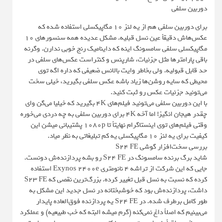
دوربین سلفی
برای دوربین سلفی هم از یه لنز 10 مگاپیکسلی استفاده شده که
عکس‌هاش دقیقاً عین نسل قبلیه. مشکل عدیده همه سنسورهای 10
مگاپیکسلی سلفی سامسونگ اینه که داینامیک رنج خوبی ندارن. وگرنه
باقی پارامترها مثل جزئیات، شارپنس و کنتراست عکس‌های سلفی در
حد قابل قبولیه. ولی بخاطر وایت بالانس ضعیفی که داره اگه توی
محیطی که سایه روشن‌ها زیاد باشه عکس سلفی بگیرید، خیلی سخت
می‌تونید جزئیات عکس رو ثبت کنید.
با این دوربین سلفی می‌تونید فیلم‌های 4K بگیرید که خیلیا می‌گن وای
چقدر هیجان انگیز! اما آخه 4K برای دوربین سلفی به چه دردی می‌خوره
وقتی فیلم‌های توی اینستاگرام نهایتاً تا 1080p پشتیبانی میشن این
کیفیت برای یه لنز 10 مگاپیکسلی یه کم تبلیغاتی به نظر میاد.
بررسی سخت‌افزار گوشی S24 FE
شاید برگ برنده سامسونگ در S24 FE رو بشه پردازنده‌ش دونست.
جایی که این شرکت از تراشه 4 نانومتری Exynos 2400e استفاده
کرده که نسبت به نسل قبل تغییر کرده. بزرگ‌ترین نقصی که S23 FE
داشت، پردازنده‌ش بود که خوشبختانه در نسل جدید این مشکل به
طور کامل برطرف شده. در S24 FE یه پردازنده فوق‌العاده پایدار
می‌بینیم که اصلاً داغ نمی‌کنه (گرم میشه البته که خب طبیعیه) و عملکرد