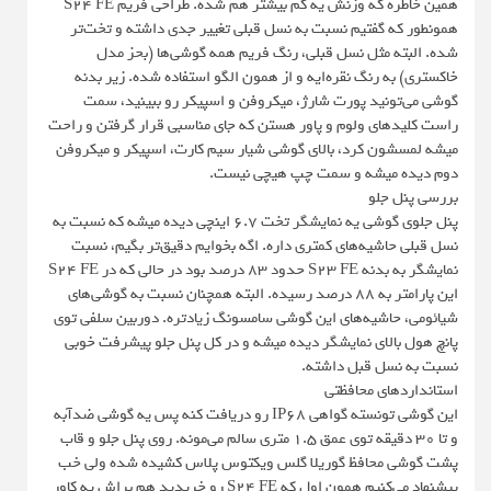
همین خاطره که وزنش یه کم بیشتر هم شده. طراحی فریم S24 FE
همونطور که گفتیم نسبت به نسل قبلی تغییر جدی داشته و تخت‌تر
شده. البته مثل نسل قبلی، رنگ فریم همه گوشی‌ها (بحز مدل
خاکستری) به رنگ نقره‌ایه و از همون الگو استفاده شده. زیر بدنه
گوشی می‌تونید پورت شارژ، میکروفن و اسپیکر رو ببینید، سمت
راست کلیدهای ولوم و پاور هستن که جای مناسبی قرار گرفتن و راحت
میشه لمسشون کرد، بالای گوشی شیار سیم کارت، اسپیکر و میکروفن
دوم دیده میشه و سمت چپ هیچی نیست.
بررسی پنل جلو
پنل جلوی گوشی یه نمایشگر تخت 6.7 اینچی دیده میشه که نسبت به
نسل قبلی حاشیه‌های کمتری داره. اگه بخوایم دقیق‌تر بگیم، نسبت
نمایشگر به بدنه S23 FE حدود 83 درصد بود در حالی که در S24 FE
این پارامتر به 88 درصد رسیده. البته همچنان نسبت به گوشی‌های
شیائومی، حاشیه‌های این گوشی سامسونگ زیادتره. دوربین سلفی توی
پانچ هول بالای نمایشگر دیده میشه و در کل پنل جلو پیشرفت خوبی
نسبت به نسل قبل داشته.
استانداردهای محافظتی
این گوشی تونسته گواهی IP68 رو دریافت کنه پس یه گوشی ضدآبه
و تا 30 دقیقه توی عمق 1.5 متری سالم می‌مونه. روی پنل جلو و قاب
پشت گوشی محافظ گوریلا گلس ویکتوس پلاس کشیده شده ولی خب
پیشنهاد می‌کنیم همون اول که S24 FE رو خریدید هم براش یه کاور