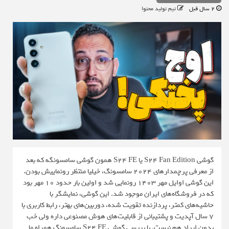
2 سال قبل
تیم تولید محتوا
گوشی S24 Fan Edition یا S24 FE همون گوشی سامسونگه که بعد
از معرفی پرچمدارهای 2024 سامسونگ، خیلیا منتظر رونماییش بودن.
این گوشی اوایل مهر 1403 رونمایی شد و اولین بار حدود 10 مهر بود
که در فروشگاه‌های ایران موجود شد. این گوشی، نمایشگر با
حاشیه‌های کمتر، پردازنده تقویت شده، دوربین‌های بهتر، رابط کاربری با
7 سال آپدیت و پشتیبانی از قابلیت‌های هوش مصنوعی داره ولی خب
بدون ایراد هم نیست. با بررسی گوشی S24 FE سامسونگ همراه ما