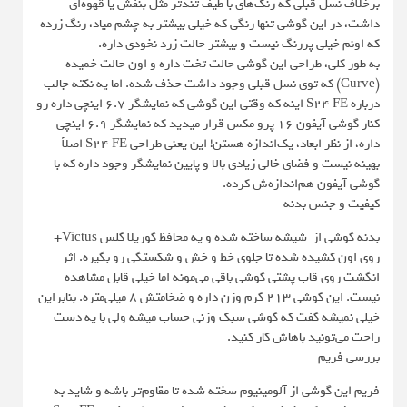
برخلاف نسل قبلی که رنگ‌های با طیف تندتر مثل بنفش یا قهوه‌ای
داشت، در این گوشی تنها رنگی که خیلی بیشتر به چشم میاد، رنگ زرده
که اونم خیلی پررنگ نیست و بیشتر حالت زرد نخودی داره.
به طور کلی، طراحی این گوشی حالت تخت داره و اون حالت خمیده
(Curve) که توی نسل قبلی وجود داشت حذف شده. اما یه نکته جالب
درباره S24 FE اینه که وقتی این گوشی که نمایشگر 6.7 اینچی داره رو
کنار گوشی آیفون 16 پرو مکس قرار میدید که نمایشگر 6.9 اینچی
داره، از نظر ابعاد، یک‌اندازه هستن! این یعنی طراحی S24 FE اصلاً
بهینه نیست و فضای خالی زیادی بالا و پایین نمایشگر وجود داره که با
گوشی آیفون هم‌اندازه‌ش کرده.
کیفیت و جنس بدنه
بدنه گوشی از شیشه ساخته شده و یه محافظ گوریلا گلس Victus+
روی اون کشیده شده تا جلوی خط و خش و شکستگی رو بگیره. اثر
انگشت روی قاب پشتی گوشی باقی می‌مونه اما خیلی قابل مشاهده
نیست. این گوشی 213 گرم وزن داره و ضخامتش 8 میلی‌متره. بنابراین
خیلی نمیشه گفت که گوشی سبک وزنی حساب میشه ولی با یه دست
راحت می‌تونید باهاش کار کنید.
بررسی فریم
فریم این گوشی از آلومینیوم سخته شده تا مقاوم‌تر باشه و شاید به