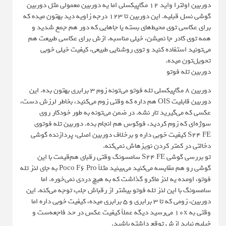
دوربین اولترا واید 12 مگاپیکسلی اما یه دوربین معمولی مثل دوربین
گوشی نسل قبلیه. این دوربین تا 123 درجه زاویه دید بهتون میده که
برای عکاسی توی محیط‌های بسته یا جاهایی که دور هم جمع شدید و
همه توی کادر جا نمیشن، خیلی مناسبه. ازش برای عکاسی طبیعت هم
می‌تونید استفاده کنید و توی روشنایی طبیعی، کیفیت خیلی خوبی
تحویل‌تون میده.
دوربین تله فوتو
دوربین 8 مگاپیکسلی تله فوتو می‌تونه زوم 3 برابری بهتون بده. این
دوربین قابلیت OIS هم داره که وقتی زوم می‌کنید، بخاطر لرزش دست،
عکسی که می‌گیرید تار نشه. در ضمن می‌تونه به طور خودکار روی
سوژه‌ای که زوم کردید، فوکوس هم انجام بده. دوربین تله فوتوی
S24 FE کیفیت خوبی داره و برخلاف دوربین اصلی، پردازنده گوشی
دخالتی در کمتر کردن نویزهاش نمی‌کنه.
تو بررسی گوشی S24 FE سامسونگ وقتی رقبای هم‌قیمت با این
گوشی رو هم مقایسه می‌کنید می‌بینید مثلاً Poco F6 Pro به جای لنز تله
فوتو، اومده یه لنز ماکرو گذاشت که به هیچ دردی نمی‌خوره. اما
سامسونگ با این لنز تله فوتو بیشتر از رقباش جلب توجه می‌کنه. این
دوربین، زومی که تا 3 برابری و 5 برابری میده، کیفیت خوبی داره اما
وقتی به 10x می‌رسید دیگه عملاً کیفیت عکس در حد فاجعه‌ست و
خیلیم نباید ازش توقع داشته باشید.