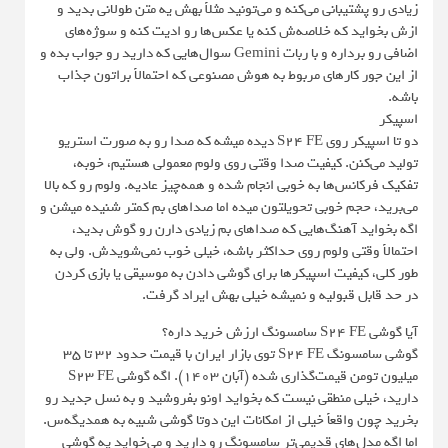
زیادی رو پشتیبانی می‌کنه و می‌تونید مثلاً بهش یه متن طولانی بدید و
ازش بخواید که خلاصه‌ش کنه یا عکس‌ها رو ادیت کنه و سوژه‌های
اضافی رو برداره و با ربات Gemini سوال‌هایی که دارید رو جواب بده و
از این جور کارهای مربوط به هوش مصنوعی که احتمالاً براتون جذاب
باشه.
اسپیکر
دو تا اسپیکر روی S24 FE دیده میشه که صدا رو به صورت استریو
تولید می‌کنن. کیفیت صدا وقتی روی ولوم معمولی هستیم، خوبه،
تفکیک فرکانس‌ها به خوبی انجام شده و همه‌چیز عادیه. ولوم رو که بالا
می‌برید، حجم خوبی تحویلتون میده اما صداهای بم کمتر شنیده میشن و
اگه بخواید آهنگ‌هایی که صداهای بم زیادی دارن رو گوش بدید،
احتمالاً وقتی ولوم روی حداکثر باشه، خیلی خوب نمی‌شویدش. ولی به
طور کلی، کیفیت اسپیکرها برای گوشی دادن به موسیقی یا بازی کردن
در حد قابل قبولیه و نمیشه خیلی بهش ایراد گرفت.
آیا گوشی S24 FE سامسونگ ارزش خرید داره؟
گوشی سامسونگ S24 FE توی بازار ایران با قیمت حدود 32 تا 35
میلیون تومن قیمت‌گذاری شده (آبان 1403). اگه گوشی S23 FE
دارید، خیلی منطقی نیست که بخواید اونو بفروشید و به نسل جدید رو
بخرید چون واقعاً خیلی از امکانات این دوتا گوشی شبیه به همدیگه‌س.
اما اگه مدل‌های قدیمی‌تر سامسونگ رو دارید و می‌خواید یه گوشی