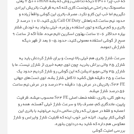
که خب چرا 300 تا دیگه نذاشتی روش که بشه 5000mAh ؟! یعنی
سامسونگ به راحتی می‌تونست کاری کنه که به ظرفیت باتریش ایرادی
نگیریم اما خب این کارو نکرد. مصرف باتری این گوشی واقعاً زیاده و
حدود نیم ساعت که باهاش Call Of Duty بازی کنید، تا 10 درصد از
باتری رو کم می‌کنه و توی استفاده روزمره، خیلی بخواد به خودش فشار
بیاره حداکثر 6-7 ساعت بهتون اسکرین تایم میده. مثلاً اگه از ساعت 9
صبح از گوشی استفاده معمولی کنید، حدود 5-6 بعد از ظهر دیگه
شارژش تمومه.
سرعت شارژ باتری هم خیلی بالا نیست و برای شارژ کردنش باید یه
شارژر 25 واتی براش بخرید چون توی جعبه خبری از شارژر نیست. ما با
شارژر 35 واتی موبو ادیشن که این گوشی رو شارژ کردیم حدود یک
ساعت و 25 دقیقه طول کشید تا کامل شارژ بشه. توی تست‌های جهانی
S24 FE، باتریش در عرض 15 دقیقه 30 درصد و در عرض نیم ساعت
56 درصد شارژ میشه.
به طور کلی، باتری، نقطه ضعف اصلی S24 FE محسوب میشه. ظرفیت
پایین، ماندگاری کم، مصرف بالا و سرعت شارژ خیلی آهسته، همه رو
اعصابه و فقط در صورتی که روان سالمی دارید می‌تونید با باتری این
گوشی کنار بیایید. البته خبر خوب اینه که قابلیت شارژ وایرلس و شارژ
معکوس هم داره که شاید به دردتون بخوره.
بررسی امنیت گوشی