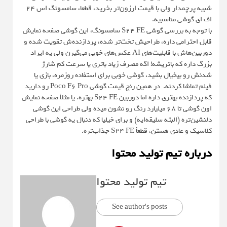
شبیه پرچمدار ولی با قیمت ارزون‌تر بخرید، قطعا، سامسونگ اس 24
اف ای گوشی مناسبیه.
با توجه به بررسی گوشی S24 FE سامسونگ، این گوشی صفحه نمایش
قابل احترامی داره، طراحیش تخت‌تر شده، پردازنده‌ش تقویت شده و
دوربین‌هاش با قابلیت‌های AI عکس‌های خوبی می‌گیرن ولی یه ایراد
بزرگ داره که باتریشه! اگه مصرف زیاد باتری یا سرعت کم شارژ
شدنش رو بیخیال بشید، گوشی خوبی برای استفاده روزمره، بازی یا
فیلم تماشا کردنه. در همین رنج قیمت گوشی Poco F6 Pro رو دارید
که پردازنده بهتری داره اما دوربین S24 FE بهتره. یا مثلاً صفحه نمایش
اون گوشی تا 68 میلیارد رنگ رو نشون میده ولی طراحی این گوشی
دلنشین‌تره (البته سلیقه‌ایه) و برای خیلیا که دنبال یه گوشی با طراحی
کلاسیک و عادی هستن، قطعاً S24 FE جذاب‌تره.
درباره تیم تولید محتوا
تیم تولید محتوا
See author's posts