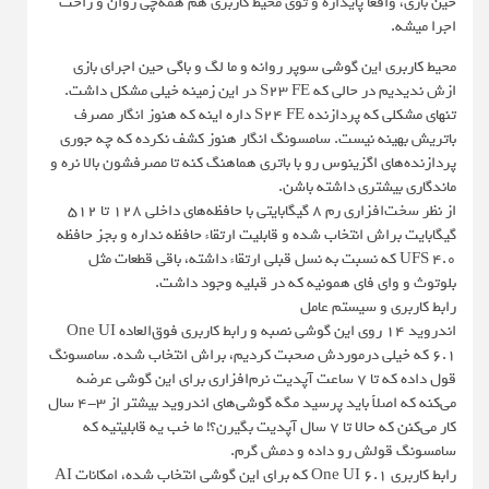
حین بازی، واقعاً پایداره و توی محیط کاربری هم همه‌چی روان و راحت
اجرا میشه.
محیط کاربری این گوشی سوپر روانه و ما لگ و باگی حین اجرای بازی
ازش ندیدیم در حالی که S23 FE در این زمینه خیلی مشکل داشت.
تنهای مشکلی که پردازنده S24 FE داره اینه که هنوز انگار مصرف
باتریش بهینه نیست. سامسونگ انگار هنوز کشف نکرده که چه جوری
پردازنده‌های اگزینوس رو با باتری هماهنگ کنه تا مصرفشون بالا نره و
ماندگاری بیشتری داشته باشن.
از نظر سخت‌افزاری رم 8 گیگابایتی با حافظه‌های داخلی 128 تا 512
گیگابایت براش انتخاب شده و قابلیت ارتقاء حافظه نداره و بجز حافظه
UFS 4.0 که نسبت به نسل قبلی ارتقاء داشته، باقی قطعات مثل
بلوتوث و وای فای همونیه که در قبلیه وجود داشت.
رابط کاربری و سیستم عامل
اندروید 14 روی این گوشی نصبه و رابط کاربری فوق‌العاده One UI
6.1 که خیلی درموردش صحبت کردیم، براش انتخاب شده. سامسونگ
قول داده که تا 7 ساعت آپدیت نرم‌افزاری برای این گوشی عرضه
می‌کنه که اصلاً باید پرسید مگه گوشی‌های اندروید بیشتر از 3-4 سال
کار می‌کنن که حالا تا 7 سال آپدیت بگیرن؟! ما خب یه قابلیتیه که
سامسونگ قولش رو داده و دمش گرم.
رابط کاربری One UI 6.1 که برای این گوشی انتخاب شده، امکانات AI