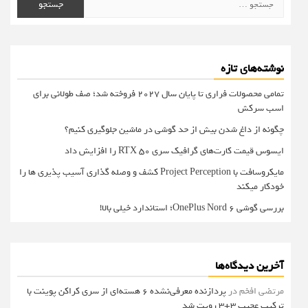
برای:
نوشته‌های تازه
تمامی محصولات فراری تا پایان سال ۲۰۲۷ فروخته شد؛ صف طولانی برای
اسب سرکش
چگونه از داغ شدن بیش از حد گوشی در ماشین جلوگیری کنیم؟
ایسوس قیمت کارت‌های گرافیک سری RTX 50 را افزایش داد
مایکروسافت با Project Perception کشف و وصله گذاری آسیب پذیری ها را
خودکار میکند
بررسی گوشی OnePlus Nord 6؛ استاندارد خیلی بالا!
آخرین دیدگاه‌ها
مرتضی افخم
در
پردازنده معرفی‌نشده 6 هسته‌ای از سری کراکن پوینت با
ترکیب عجیب 3+3 رویت شد