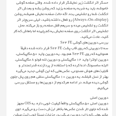
حسگر اثر انگشت زیر نمایشگر قرار داده شده. وقتی صفحه گوشی
خاموشه، باید یه ضربه به صفحه بزنید که روشن بشه و بعدش اثر
انگشت شما رو تشخیص بده. اگه حالت صفحه نمایش همیشه روشن
(Always-On-display) رو فعال داشته باشید، خیلی سریع‌تر اثر
انگشت رو تشخیص میده و سریعم قفل صفحه رو باز می‌کنه. محل
تشخیص اثر انگشت روی صفحه نمایش یه کم پایینه اما باهاش که کار
کنید، عادت می‌کنید.
بررسی دوربین‌های گوشی S24 FE
سه تا دوربینی که روی قاب پشت S24 FE قرار داده شده دقیقاً
هموناییه که روی S23 FE هم بود. یه دوربین واید 50 مگاپیکسلی،
دوربین اولترا واید 12 مگاپیکسلی و دوربین تله فوتو 8 مگاپیکسلی.
البته سامسونگ ادعا کرده که با استفاده از پردازنده قدرتمندتر و
قابلیت‌های هوش مصنوعی، عکس‌هایی که این گوشی جدید می‌گیره
بهتر از نسل قبلشه. یه دوربین 10 مگاپیکسلی سلفی هم روی پنل جلوی
گوشی دیده میشه. در ادامه هرکدوم از دوربین‌ها رو مستقل بررسی
می‌کنیم.
دوربین اصلی
دوربین اصلی 50 مگاپیکسلی واقعاً کیفیت خوبی داره. به OIS مجهز
شده که جلوی تار شدن عکس‌ها بخاطر لرزش دست رو می‌گیره. توی
عکس‌هایی که با این دوربین می‌گیرید، جزئیات نسبتاً خوب ثبت میشن