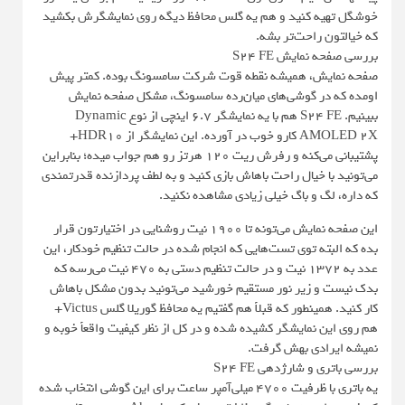
خوشگل تهیه کنید و هم یه گلس محافظ دیگه روی نمایشگرش بکشید
که خیالتون راحت‌تر بشه.
بررسی صفحه نمایش S24 FE
صفحه نمایش، همیشه نقطه قوت شرکت سامسونگ بوده. کمتر پیش
اومده که در گوشی‌های میان‌رده سامسونگ، مشکل صفحه نمایش
ببینیم. S24 FE هم با یه نمایشگر 6.7 اینچی از نوع Dynamic
AMOLED 2X کارو خوب در آورده. این نمایشگر از HDR10+
پشتیبانی می‌کنه و رفرش ریت 120 هرتز رو هم جواب میده؛ بنابراین
می‌تونید با خیال راحت باهاش بازی کنید و به لطف پردازنده قدرتمندی
که داره، لگ و باگ خیلی زیادی مشاهده نکنید.
این صفحه نمایش می‌تونه تا 1900 نیت روشنایی در اختیارتون قرار
بده که البته توی تست‌هایی که انجام شده در حالت تنظیم خودکار، این
عدد به 1372 نیت و در حالت تنظیم دستی به 470 نیت می‌رسه که
بدک نیست و زیر نور مستقیم خورشید می‌تونید بدون مشکل باهاش
کار کنید. همینطور که قبلاً هم گفتیم یه محافظ گوریلا گلس Victus+
هم روی این نمایشگر کشیده شده و در کل از نظر کیفیت واقعاً خوبه و
نمیشه ایرادی بهش گرفت.
بررسی باتری و شارژدهی S24 FE
یه باتری با ظرفیت 4700 میلی‌آمپر ساعت برای این گوشی انتخاب شده