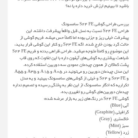
باشید تا ببینیم ارزش خرید داره یا نه؟
بررسی طراحی گوشی S24 FE سامسونگ
طراحی S24 FE نسبت به نسل قبل واقعاً پیشرفت داشته. این
پیشرفت خیلی ریز و جزئی بوده اما کاملاً حس میشه. فریم گوشی از
حالت گرد بودن خارج شده. اگه S23 FE رو کنار این گوشی قرار بدید،
این موضوع رو کاملاً متوجه میشید. طراحی ظراهی بدنه و فریم S24 FE
شباهت بیشتری به گوشی‌های آیفون داره با این تفاوت که روی قاب
پشت کماکان از همون چیدمان عمودی سه دوربین استفاده کرده.
این مدل چیدمان دوربین رو می‌تونید در A05 و A15 و A35 و A55
و S23 FE و S24 و خیلی از گوشی‌های سامسونگ ببینید و یه مدل
تکراریه که انگار سامسونگ از این نظر به پختگی رسیده و تصمیم نداره
چیدمان دوربین‌های گوشی رو تغییری بده.
گوشی S24 FE در رنگ‌های زیر به بازار عرضه شده:
آبی (Blue)
گرافیتی (Graphite)
خاکستری (Gray)
سبز (Mint)
زرد (Yellow)