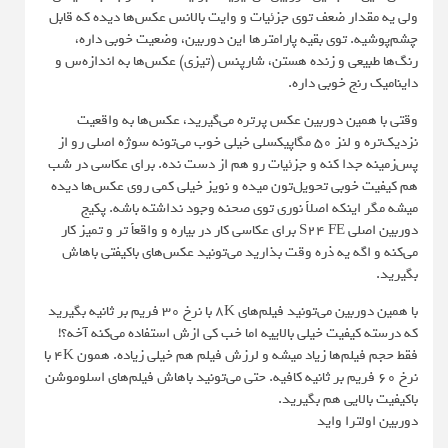
ولی یه مقدار ضعف توی جزئیات و وایت بالانس عکس‌ها دیده که قابل
چشم‌پوشیه. توی بقیه پارامترها این دوربین، وضعیت خوبی داره،
رنگ‌ها طبیعی و زنده هستن، شارپنس (تیزی) عکس‌ها به اندازه‌س و
داینامیک رنج خوبی داره.
وقتی با همین دوربین عکس پرتره می‌گیرید، عکس‌ها به واقعیت
نزدیک‌تره و لنز 50 مگاپیکسلی خیلی خوب می‌تونه سوژه اصلی رو از
پس‌زمینه جدا کنه و جزئیات رو هم از دست نده. برای عکاسی در شب
هم کیفیت خوبی تحویل‌تون میده و نویز خیلی کمی روی عکس‌ها دیده
میشه مگر اینکه اصلاً نوری توی صحنه وجود نداشته باشه. پکیج
دوربین اصلی S24 FE برای عکاسی کار در بیاره و واقعاً‌ تر و تمیز کار
می‌کنه و اگه یه ذره وقت بذارید می‌تونید عکس‌های باکیفتی باهاش
بگیرید.
با همین دوربین می‌تونید فیلم‌های 8K با نرخ 30 فریم بر ثانیه بگیرید
که درسته کیفیت خیلی بالاییه اما خب کی ازش استفاده می‌کنه آخه؟!
فقط حجم فیلم‌ها زیاد میشه و لرزش فیلم هم خیلی زیاده. همون 4K با
نرخ 60 فریم بر ثانیه کافیه. حتی می‌تونید باهاش فیلم‌های اسلوموشن
باکیفیت بالایی هم بگیرید.
دوربین اولترا واید