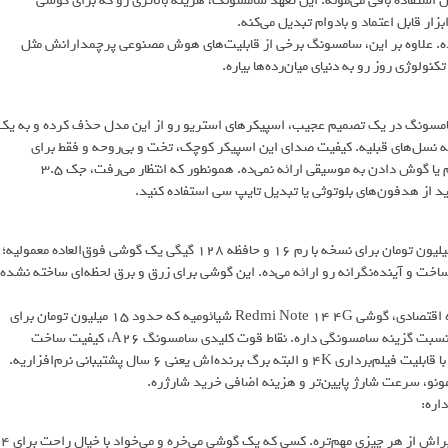
سال‌ها یک گوشی مدرن و قابل استفاده باقی می‌مونه. این تعهد سامسونگ، هزینه بالاتری رو که برای گوشی
ار قابل اعتماد و بادوام تبدیل می‌کنه.
ی رو ارائه می‌ده. علاوه بر این، سامسونگ برخی از قابلیت‌های هوش مصنوعی پرچمدارانش مثل
یدکننده‌ترین قسمت بررسی A26 سامسونگه. سامسونگ در یک تصمیم عجیب، اسپیکرهای استریو رو از این مدل حذف کرده و به یک
ه نسل‌های قبلیه. کیفیت صدای این اسپیکر کوچک، تخت و بی‌روحه و فقط برای
مکالمه یا دیدن کلیپ‌های کوتاه مناسبه و اصلا تجربه خوبی برای تماشای فیلم یا گوش دادن به موسیقی ارائه نمی‌ده. همونطور که انتظار می‌رفت، جک 3.5
از هدفون‌های بلوتوثی یا تبدیل تایپ سی استفاده کنید.
حالا به سوال اصلی می‌رسیم. گوشی A26 سامسونگ با قیمت حدودی 18 میلیون تومان برای نسخه با رم 16 و حافظه 128 گیگی یک گوشی فوق‌العاده معمولیه؛
ساخت و آینده‌نگرانه رو ارائه می‌ده. این گوشی برای زرق و برق لحظه‌ای ساخته نشده،
یه گزینه دیگه در این بازه قیمتی و رقیب اصلی این گوشی برای یه میان رده اقتصادی، گوشی Redmi Note 14 4G شیائومیه که حدود 15 میلیون تومان برای
نسخه با رم 8 و حافظه 256 گیگی داره، که یه سری برتری ها و ضعف ها به نسبت گزینه سامسونگی داره. نقاط قوت کلیدی سامسونگ A26، کیفیت ساخت
پریمیوم با گواهی IP67، نمایشگر زیبای امولد، دوربین اصلی بسیار توانمند با قابلیت فیلم‌برداری 4K و البته برگ برنده‌اش یعنی 6 سال پشتیبانی نرم‌افزاریه.
مونو، سرعت شارژ پایین‌تر و هزینه اضافی خرید شارژره.
اره:
چه کسی باید A26 بخره؟ کاربری که آرام