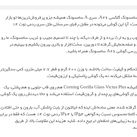
قراره بریم سراغ بررسی یکی از جدیدترین گوشی‌های میان‌رده بازار، یعنی سامسونگ گلکسی A26. سری A سامسونگ همیشه جزو پرفروش‌ترین‌ها تو بازار
ایران بوده و حالا A26 اومده تا این راه رو ادامه بده. اما سوال اصلی اینجاست: آیا این گوشی می‌تونه در مقابل رقبای سرسختی مثل سری ردمی نوت 14
ده خوب رو به ارث برده و از طرف دیگه، با چند تا تصمیم عجیب و غریب سامسونگ، ما رو
 و صفحه‌نمایش گرفته تا دوربین، سخت‌افزار و باتری بیرون بکشیم و ببینیم در
نگ همراه باشید.
اولین چیزی که با در دست گرفتن سامسونگ A26 متوجه می‌شید، حس استحکام و کیفیت ساخت بالاشه. با وزن 200 گرم و قطر 7.7 میلی متری، کمی سنگین‌تر
ما منتقل می‌کنه، نه یک گوشی پلاستیکی و ارزون‌قیمت.
کیفیت ساخت جاییه که سامسونگ مشت محکمی به رقبا می‌زنه. استفاده از شیشه Corning Gorilla Glass Victus Plus هم روی قاب جلویی و هم پشتی، یک
 برای گوشی‌های پرچمدار و گرون‌قیمت استفاده می‌شد و حالا دیدنش روی یک گوشی
علاوه بر این، گواهی مقاومت در برابر آب و گرد و غبار IP67 هم برای A26 گرفته شده. معنی ساده‌اش اینه که خیالتون از بابت پاشش آب، بارون و حتی افتادن
تصادفی گوشی در عمق 1 متری آب به مدت 30 دقیقه راحته. این یک مزیت کاملا محسوس نسبت به گواهی IP54 یا IP64 ردمی نوت 14 هست که فقط در برا
ه زیبایی‌های لحظه‌ای ترجیح داده. شاید هزینه این مقاومت بالا، از طریق
ه.