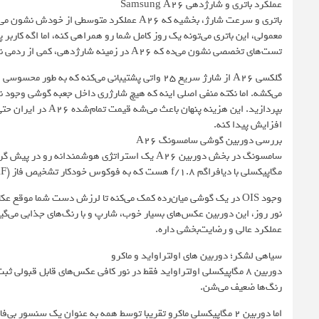
عملکرد باتری و شارژدهی Samsung A26
معمولی، این باتری می‌تونه یک روز کامل شما رو همراهی کنه، اما اگه کاربر پ
تست‌های تخصصی نشون می‌ده که A26 در زمینه شارژدهی، کمی از ردمی نوت 14 عقب‌تره.
بپردازید. این هزینه 
افزایش پیدا کنه.
بررسی دوربین گوشی سامسونگ A26
مگاپیکسلی با دیافراگم f/1.8 هست که به فوکوس خودکار تشخیص فاز (PDAF) و مهم‌تر از همه، لرزشگیر اپتیکال تصویر (OIS) مجهز شده.
وجود OIS در یک گوشی میان‌رده کمک می‌کنه تا لرزش دست شما موقع
عملکرد عالی و رضایت‌بخشی داره.
سیاهی لشکر؛ دوربین های اولتراواید و ماکرو
دوربین 8 مگاپیکسلی اولتراواید فقط در نور کافی عکس‌های قابل قبول
رنگ‌ها ضعیف می‌شن.
اما دوربین 2 مگاپیکسلی ماکرو تقریبا توسط همه به عنوان یک سنسو