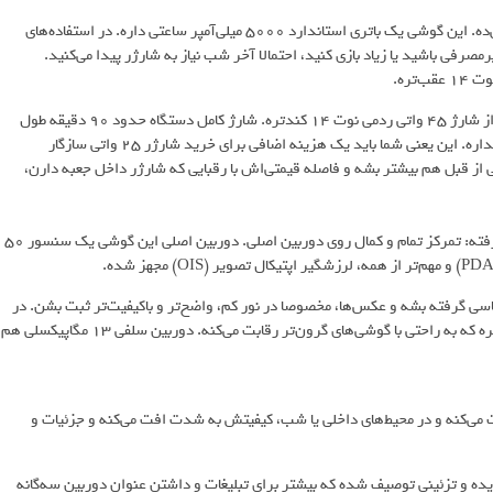
باتری و سرعت شارژ، بخشیه که A26 عملکرد متوسطی از خودش نشون می‌ده. این گوشی یک باتری استاندارد 5000 میلی‌آمپر ساعتی داره. در استفاده‌های
رمصرفی باشید یا زیاد بازی کنید، احتمالا آخر شب نیاز به شارژر پیدا می‌کنید.
گلکسی A26 از شارژ سریع 25 واتی پشتیبانی می‌کنه که به طور محسوسی از شارژ 45 واتی ردمی نوت 14 کندتره. شارژ کامل دستگاه حدود 90 دقیقه طول
می‌کشه. اما نکته منفی اصلی اینه که هیچ شارژری داخل جعبه گوشی وجود نداره. این یعنی شما باید یک هزینه اضافی برای خرید شارژر 25 واتی سازگار
پنهان باعث می‌شه قیمت تمام‌شده A26 در ایران حتی از قبل هم بیشتر بشه و فاصله قیمتی‌اش با رقبایی که شارژر داخل جعبه دارن،
سامسونگ در بخش دوربین A26 یک استراتژی هوشمندانه رو در پیش گرفته: تمرکز تمام‌ و کمال روی دوربین اصلی. دوربین اصلی این گوشی یک سنسور 50
 عکاسی گرفته بشه و عکس‌ها، مخصوصا در نور کم، واضح‌تر و باکیفیت‌تر ثبت بشن. در
نور روز، این دوربین عکس‌های بسیار خوب، شارپ و با رنگ‌های جذابی می‌گیره که به راحتی با گوشی‌های گرون‌تر رقابت می‌کنه. دوربین سلفی 13 مگاپیکسلی هم
ی ثبت می‌کنه و در محیط‌های داخلی یا شب، کیفیتش به شدت افت می‌کنه و جزئیات و
ر بی‌فایده و تزئینی توصیف شده که بیشتر برای تبلیغات و داشتن عنوان دوربین سه‌گانه