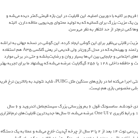
یکی از برتری‌های مهم A26، توانایی فیلم‌برداری با کیفیت 4K و سرعت 30 فریم بر ثانیه با دوربین اصلیه. این قابلیت در این بازه قیمتی کمتر دیده می‌شه و
ی‌تونه با کیفیت 1080p فیلم‌برداری کنه. این یک مزیت بزرگ برای کسانیه که به تولید محتوای ویدیویی علاقه دارن. البته
رده و یک مزیت رقابتی بی‌نظیر برای این گوشی ایجاد کرده. این گوشی در نسخه جهانی به تراشه
Exynos 1380 با معماری 5 نانومتری مجهز شده که دقیقا همون تراشه قدرتمند و بهینه‌ایه که در مدل گرون‌تر ولی قدیمی تر یعنی گلکسی A35 هم استفاده
ای اجتماعی و جابجایی بین اپ‌ها بسیار روان و رضایت‌بخشه و حتی در برخی موارد
سریع‌تر از مدل‌های بالاتر عمل می‌کنه. این گوشی با رم‌های 4، 6 و 8 گیگابایت و حافظه داخلی 128 یا 256 گیگابایت عرضه می‌شه که پیشنهاد ما برای تجربه بهتر
در زمینه گیمینگ، A26 عملکرد قابل قبولی داره. بازی‌های معمولی رو به راحتی اجرا می‌کنه اما در بازی‌های سنگین مثل PUBG، شاید نتونید به بالاترین نرخ 
ک گوشی مخصوص بازی هم نیست.
اینجا بزرگترین و مهم‌ترین مزیت گلکسی A26 نسبت به تمام رقبای اندرویدی خودشه. سامسونگ قول 6 به‌روزرسانی بزرگ سیستم‌عامل اندروید و 6 سال
آپدیت‌های امنیتی رو برای این گوشی داده. این یعنی A26 که با اندروید 15 و رابط کاربری One UI 7 عرضه می‌شه، تا سال‌ها جدیدترین قابلیت‌های نرم‌افزاری
این وعده، ارزش خرید گوشی رو به شدت بالا می‌بره. در حالی که رقیبی مثل ردمی نوت 14 بعد از 2 یا 3 سال از چرخه آپدیت خارج می‌شه و عملا به یک دستگاه