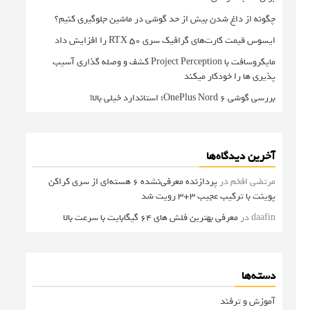
چگونه از داغ شدن بیش از حد گوشی در ماشین جلوگیری کنیم؟
ایسوس قیمت کارت‌های گرافیک سری RTX 50 را افزایش داد
مایکروسافت با Project Perception کشف و وصله گذاری آسیب
پذیری ها را خودکار میکند
بررسی گوشی OnePlus Nord 6؛ استاندارد خیلی بالا!
آخرین دیدگاه‌ها
مرتضی افخم
در
پردازنده معرفی‌نشده 6 هسته‌ای از سری کراکن
پوینت با ترکیب عجیب 3+3 رویت شد
daafin
در
معرفی بهترین فلش های 64 گیگابایت با سرعت بالا
دسته‌ها
آموزش و ترفند