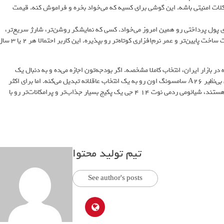
یا مشکلات امنیتی باشه. این گوشی برای کسیه که می‌خواد بخره و فراموش کنه. قیمت
نات ممکن در ازای پول پرداختی رو همین امروز می‌خواد. کسی که نمایشگر روشن‌تر، شارژ سریع‌تر،
اسپیکرهای استریو و جک هدفون رو ترجیح می‌ده و حاضره در عوض، کیفیت ساخت پایین‌تر و عمر نرم‌افزاری کوتاه‌تر رو بپذیره. این 
نی برای کانفیگ‌های مشابه در بازار ایران، انتخاب کاملا مشخصه. اگر بودجه‌تون اجازه می‌ده و به دنبال یک
سرمایه‌گذاری هوشمندانه و بلندمدت هستید، دوام و پشتیبانی نرم‌افزاری بی‌نظیر A26 سامسونگ اون رو به یک انتخاب عاقلانه تبدیل می‌کنه. اما برای اکثر
کاربرانی که به دنبال بهترین تجربه کاربری با بودجه محدودتر در حال حاضر هستند، شیائومی ردمی نوت 14 4 جی یک پکیج بسیار جذاب‌تر و پرامکانات‌تر رو با
تیم تولید محتوا
See author's posts