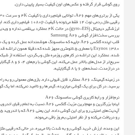
روی گوشی قرار گرفته و عکس‌های اون کیفیت بسیار پایینی دارن.
رقیبی مثل ردمی نوت 14 فقط م
لرزشگیر دیجیتال (gyro-EIS) در حالت 4K عملکرد بی‌نقصی نداره و ویدیوها کمی نرم‌تر از حد انتظار به نظر می‌رسن.
بررسی سخت‌افزار گوشی Samsung A26
قلب تپنده گلکسی A26 جاییه که سامسونگ هوشمندانه عمل ک
شده. عملکرد این تراشه در کارهای روزمره مثل وب‌گردی، استفاده از شبکه‌ه
در درازمدت، نسخه‌های 6 یا 8 گیگابایتیه.
برسید. در کل برای یک گوشی میان‌رده، گیمرها رو ناامید نمی‌کنه، اما ی
نرم‌افزار و رابط کاربری گوشی سامسونگ A26
رو دریافت می‌کنه و از نظر امنیتی به‌روز باقی می‌مونه.