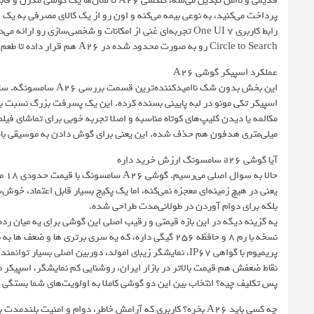
قدیمی و ناامن تبدیل می‌شه، گلکسی A26 تا 
پرداخت می‌کنید، به نوعی بیمه می‌کنه و اون رو از یک کالای مصرفی به یک ابز
رابط کاربری One UI 7 تجربه‌ای غنی از امکانات و شخصی‌ساز
Circle to Search رو به صورت محدود شده در A26 هم قرار داده تا طعم تکنولوژی روز رو به دنیای میان‌رده‌ها بیاره.
عملکرد اسپیکر گوشی A26
این بخش بدون شک ناام
اسپیکر تکی مونو در لبه پایینی بسنده کرده. این یک پسرفت بزرگ نسبت ب
میلی‌متری هدفون هم حذف شده. این یعنی برای گوش دادن به موسیقی باید 
آیا گوشی a26 سامسونگ ارزش خرید داره
یعنی در هیچ زمینه‌ای معجزه نمی‌کنه، اما یک پکیج بسیار قابل اعتماد، خوش‌
بلکه برای دوام آوردن در طولانی‌مدت طراحی شده.
نقاط ضعفش هم قیمت بالاتر در بازار ایران، روشنایی کم نمایشگر، اسپیکر 
پس تکلیف چیه؟ انتخاب بین این دو گوشی کاملا به اولویت‌های شما بستگی د