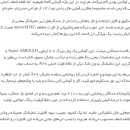
وکس بودن کم می‌کنه، هرچند در این بازه قیمتی کاملا طبیعیه. اما نقطه ضعف اصلی
طراحی، ناچ قطره‌ای یا همون Infinity-U در بالای نمایشگره. این طراحی خیلی قدیمی شده، مخصوصا وقتی رقبایی مثل ردمی نوت 14 از طراحی مدرن‌تر حفره‌ای
دقیق و قابل اعتماده و کار باهاش راحت‌تر از حسگرهای زیر نمایشگر بعضی از
گوشی‌های رقیبه. این گوشی در رنگ‌های مشکی، سفید، نعنایی و صورتی هلویی عرضه شده. خبر خوب دیگه هم پشتیبانی از کارت حافظه SDXC
زایش بدید؛ یک ویژگی ارزشمند که این روزها کمتر دیده می‌شه.
سامسونگ همیشه در بخش نمایشگر حرف اول رو می‌زنه و A26 هم از این قاعده مستثنی نیست. این گوشی یک پنل بزرگ 6.7 اینچی Super AMOLED با
و نرخ نوسازی 120 هرتز داره. به زبان ساده، این مشخصات یعنی رنگ‌های زنده و جذاب، مشکی عمیق، کنتراست بی‌نظیر و
نمایشگر بدون شک یکی از نقاط قوت اصلی A26 به حساب میاد.
اما می‌رسیم به پاشنه آشیل نمایشگر این گوشی: روشنایی. تقریبا تمام بررسی‌ها به این موضوع اشاره کردن که روشنایی صفحه نمایش A26 کمتر از حد انتظاره.
نه که زیر نور مستقیم خورشید، کار با گوشی کمی سخته و باید با چشم‌های نیمه‌باز به
این ضعف وقتی بیشتر به چشم میاد که A26 رو با ردمی نوت 14 مقایسه می‌کنیم که حداکثر روشنایی اون به 2100 نیت هم می‌رسه و در فضای باز عملکرد بسی
لد با درجه کیفی پایین‌تر استفاده کرده که در عین حفظ کیفیت رنگ، توانایی تولید
یت در پلتفرم‌هایی مثل نتفلیکس عالیه. اما یک کمبود عجیب، نبود قابلیت نمایشگر همیشه روشن
ز کاربرا یک نقطه ضعف محسوب می‌شه، هرچند با نصب اپ‌های جانبی می‌شه این قابلیت رو اضافه