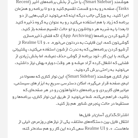
هوشمند (Smart Sidebar)، یا حتی از بخش برنامه‌های اخیر (Recent
Tasks)، صفحه رو به دو قسمت تقسیم کنید و دو تا برنامه رو همزمان
اجرا کنید. یه ویژگی جالب دیگه اینه که می‌تونید ترکیب‌هایی از دو
برنامه که زیاد با هم استفاده می‌کنید رو به عنوان یه گروه ذخیره کنید
تا بعدا با یه ضربه هر دوتاشون رو تو حالت تقسیم صفحه باز کنید.
آرشیو کردن برنامه‌ها (App Archiving): اگه فضای ذخیره‌سازی
گوشی‌تون کمه، این قابلیت به دردتون می‌خوره. Realme UI 6.0 از
آرشیو کردن برنامه‌هایی که به ندرت ازشون استفاده می‌کنید، پشتیبانی
می‌کنه. با این کار، خود برنامه از گوشی حذف نمیشه، اما بخش زیادی از
فضایی که اشغال کرده آزاد میشه و هر وقت دوباره بهش نیاز داشتید،
می‌تونید به راحتی برش گردونید.
نوار کناری هوشمند (Smart Sidebar): این نوار کناری که معمولا در
لبه‌ی صفحه قرار می‌گیره، امکان دسترسی سریع به ابزارهای سیستمی،
میانبرهای کاربردی و برنامه‌های دلخواهتون رو در هر صفحه‌ای که
باشید، فراهم می‌کنه. شما می‌تونید از طریق این نوار کناری، برنامه‌ها رو
مستقیما در حالت پنجره‌ی شناور هم باز کنید.
اشتراک‌گذاری آسان‌تر فایل‌ها
انتقال فایل بین دستگاه‌های مختلف، یکی از نیازهای روزمره‌ی خیلی از
ماهاست. Realme UI 6.0 سعی کرده این کار رو هم ساده‌تر کنه: