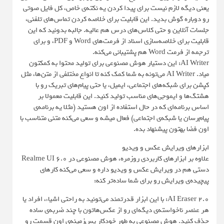
یعنی دیگه لازم نیست برای پیدا کردن یه نکته‌ی خاص، کل فایل صوتی
رو دوباره گوش بدید. این قابلیت برای خلاصه کردن تماس‌های تلفنی،
جلسات آنلاین و حتی کلاس‌های درس هم عالیه. جالبه بدونید که این
قابلیت برای خلاصه‌سازی اسناد از فرمت‌های Word و PDF، و برای
ترجمه از فرمت Word هم پشتیبانی می‌کنه.
AI Writer: این دستیار هوش مصنوعی برای تولید محتوا به کمکتون
میاد. AI Writer می‌تونه به شما کمک کنه تا انواع مختلفی از متن‌ها، مثل
کپشن برای شبکه‌های اجتماعی، ایمیل، یا حتی پیام‌های تبریک رو با
هشتگ‌ها و ایموجی‌های مناسب تولید کنید. این قابلیت معمولا بر
اساس برنامه‌ای که در حال استفاده از اون هستید (مثلا یه برنامه‌ی
پیام‌رسان یا شبکه‌ی اجتماعی) فعال میشه و سعی می‌کنه متنی متناسب با
اون فضا بهتون پیشنهاد بده.
ابزارهای ویرایش عکس و ویدیو
علاوه بر ابزارهای کاربردی روزمره، هوش مصنوعی در Realme UI 6.0
دستی هم در ویرایش عکس و ویدیو داره و سعی می‌کنه کارهای
پیچیده‌ی ویرایش رو برای شما ساده‌تر کنه:
AI Eraser 2.0: با این ابزار قدرتمند می‌تونید به راحتی اشیاء، افراد یا
هر عنصر ناخواسته‌ی دیگه‌ای رو از عکس‌هاتون با چند ضربه‌ی ساده
حذف کنید. هوش مصنوعی به طور خودکار پس‌زمینه‌ی اون قسمت رو