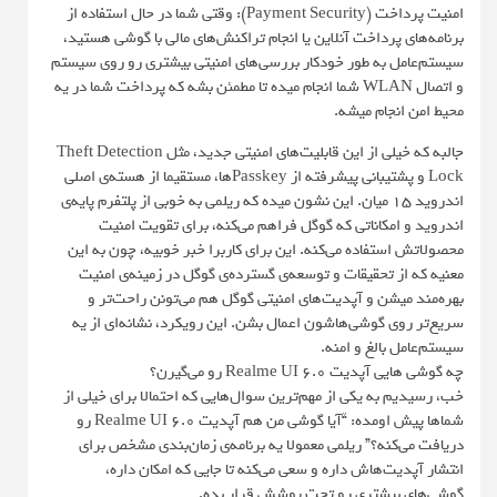
امنیت پرداخت (Payment Security): وقتی شما در حال استفاده از
برنامه‌های پرداخت آنلاین یا انجام تراکنش‌های مالی با گوشی هستید،
سیستم‌عامل به طور خودکار بررسی‌های امنیتی بیشتری رو روی سیستم
و اتصال WLAN شما انجام میده تا مطمئن بشه که پرداخت شما در یه
محیط امن انجام میشه.
جالبه که خیلی از این قابلیت‌های امنیتی جدید، مثل Theft Detection
Lock و پشتیبانی پیشرفته از Passkeyها، مستقیما از هسته‌ی اصلی
اندروید ۱۵ میان. این نشون میده که ریلمی به خوبی از پلتفرم پایه‌ی
اندروید و امکاناتی که گوگل فراهم می‌کنه، برای تقویت امنیت
محصولاتش استفاده می‌کنه. این برای کاربرا خبر خوبیه، چون به این
معنیه که از تحقیقات و توسعه‌ی گسترده‌ی گوگل در زمینه‌ی امنیت
بهره‌مند میشن و آپدیت‌های امنیتی گوگل هم می‌تونن راحت‌تر و
سریع‌تر روی گوشی‌هاشون اعمال بشن. این رویکرد، نشانه‌ای از یه
سیستم‌عامل بالغ و امنه.
چه گوشی هایی آپدیت Realme UI 6.0 رو می‌گیرن؟
خب، رسیدیم به یکی از مهم‌ترین سوال‌هایی که احتمالا برای خیلی از
شماها پیش اومده: “آیا گوشی من هم آپدیت Realme UI 6.0 رو
دریافت می‌کنه؟” ریلمی معمولا یه برنامه‌ی زمان‌بندی مشخص برای
انتشار آپدیت‌هاش داره و سعی می‌کنه تا جایی که امکان داره،
گوشی‌های بیشتری رو تحت پوشش قرار بده.