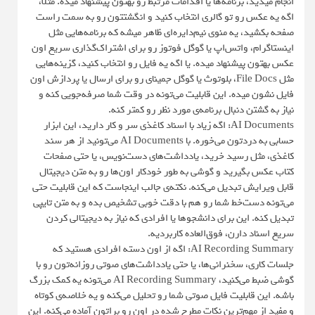
انجام میدید، برنامه‌ها یا اقدامات مرتبط رو بهتون پیشنهاد میده. مثلا،
اگه یه عکس رو تو گالری انتخاب کنید و انگشتتون رو به سمت راست
صفحه بکشید، یه منوی نیم‌دایره‌ای ظاهر میشه که برنامه‌هایی مثل
اینستاگرام، واتس‌اپ یا گوگل فوتوز رو برای اشتراک‌گذاری سریع اون
عکس بهتون پیشنهاد میده. یا اگه یه فایل رو انتخاب کنید، گزینه‌هایی
مثل File Docs، بلوتوث یا گوگل جمینای رو برای ارسال یا پردازش اون
فایل نشون میده. این قابلیت می‌تونه در وقت شما صرفه‌جویی کنه و
نیاز به گشتن دنبال برنامه‌ی مورد نظر رو کمتر کنه.
AI Documents: اگه زیاد با اسناد کاغذی سر و کار دارید، این ابزار
حسابی به دردتون می‌خوره. با AI Documents می‌تونید از هر سند
کاغذی، مثل رسید خرید، یادداشت‌های دست‌نویس، یا حتی صفحات
کتاب عکس بگیرید و گوشی به طور خودکار اون‌ها رو به متن دیجیتال
قابل ویرایش تبدیل می‌کنه. نکته‌ی جالب اینجاست که این قابلیت حتی
می‌تونه دست‌خط شما رو هم با دقت خوبی تشخیص بده و به متن تایپی
تبدیل کنه. این برای دانشجوها یا افرادی که نیاز به دیجیتالی کردن
سریع اسناد دارن، فوق‌العاده کاربردیه.
AI Recording Summary: اگه از اون دسته افرادی هستید که
جلسات کاری، سخنرانی‌ها، یا حتی یادداشت‌های صوتی روزانه‌تون رو با
گوشی ضبط می‌کنید، AI Recording Summary می‌تونه یه کمک بزرگ
باشه. این قابلیت فایل صوتی شما رو تحلیل می‌کنه و یه خلاصه‌ی کوتاه
و مفید از مهم‌ترین نکات مطرح شده در اون رو براتون آماده می‌کنه. این