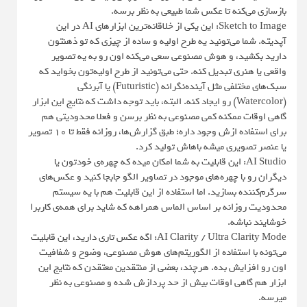
بازسازی می‌کنه تا عکس شما طبیعی به نظر برسه.
Sketch to Image: این یکی از خلاقانه‌ترین ابزارهای AI در این
آپدیته. شما می‌تونید یه طرح اولیه و ساده از چیزی که تو ذهنتون
دارید بکشید، و هوش مصنوعی سعی می‌کنه اون رو به یه تصویر
واقعی یا هنری تبدیل کنه. حتی می‌تونید از طرح اولیه‌تون بخواید که
سبک‌های مختلفی مثل آینده‌نگرانه (Futuristic) یا آبرنگی
(Watercolor) رو ایجاد کنه. البته، باید توجه داشت که نتایج این ابزار
گاهی اوقات ممکنه کمی مصنوعی به نظر برسن و فعلا محدودیتی هم
برای استفاده ازش وجود داره؛ طبق گزارش‌ها، روزانه فقط تا ۱۰ تصویر
یا عنصر تصویری میشه باهاش تولید کرد.
AI Studio: این قابلیت به شما امکان میده که چهره‌ی خودتون یا
دیگران رو با چهره‌های موجود در تصاویر الگو جابجا کنید و عکس‌های
سرگرم‌کننده بسازید. اما استفاده از این قابلیت هم با یه سیستم
محدودیت روزانه بر اساس الماس همراهه که شاید برای همه‌ی کاربرا
خوشایند نباشه.
AI Clarity / Ultra Clarity Mode: اگه عکس تاری دارید، این قابلیت
می‌تونه با استفاده از الگوریتم‌های هوش مصنوعی، وضوح و شفافیت
اون رو افزایش بده. هرچند، بعضی از منتقدین معتقدن که نتایج این
ابزار هم گاهی اوقات بیش از حد پردازش شده و مصنوعی به نظر
میرسه.