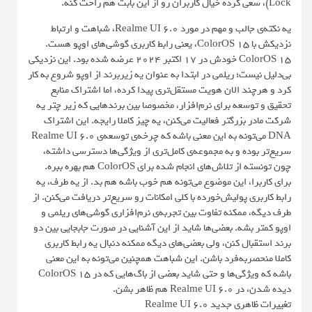
Lock)، سعی کرده خیال کاربران رو از این بابت هم راحت کنه.
یه نکته‌ی جالب و مهم در مورد Realme UI 6.0، شباهت و ارتباط
نزدیکش با ColorOS 15، یعنی رابط کاربری گوشی‌های اوپو هست.
ColorOS 15 خودش در ۱۷ اکتبر ۲۰۲۴ عرضه شده بود. این نزدیکی
بی‌دلیل نیست؛ ریلمی در ابتدا به عنوان یه زیربرند از اوپو شروع به کار
کرد و هرچند الان هویت مستقل‌تری پیدا کرده، اما اشتراک منابع
تحقیق و توسعه برای نرم‌افزار، مخصوصا بین برندهایی که زیر چتر یه
شرکت مادر بزرگتر فعالیت می‌کنن، یه چیز کاملا رایجه. این اشتراک
DNA می‌تونه به این معنی باشه که چرخه‌ی توسعه‌ی Realme UI 6.0
سریع‌تر بوده و به مجموعه‌ی کامل‌تری از ویژگی‌ها دسترسی داشته،
چون تونسته از تلاش‌های انجام شده برای ColorOS هم بهره ببره.
برای کاربرا، این موضوع می‌تونه هم خوب باشه هم بد. از یه طرف، یه
رابط کاربری پولیش‌خورده با کلی امکانات رو سریع‌تر دریافت می‌کنن. از
طرف دیگه، ممکنه تفاوت بین تجربه‌ی نرم‌افزاری گوشی‌های ریلمی و
اوپو کمتر بشه. بعضی‌ها شاید از این آشنایی در صورت جابجایی بین دو
برند استقبال کنن، ولی بعضی‌های دیگه ممکنه دنبال یه رابط کاربری
کاملا منحصربه‌فرد باشن. این شباهت همچنین می‌تونه به این معنی
باشه که ویژگی‌ها و حتی شاید بعضی از باگ‌هایی که در ColorOS 15
دیده شدن، در Realme UI 6.0 هم ظاهر بشن.
تغییرات ظاهری جدید Realme UI 6.0