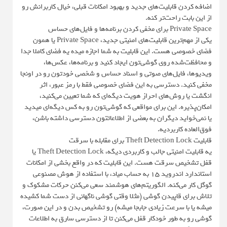
اضافه کردن قابلیت‌های جدید و بهبود امکانات قبلی، خیال کاربرانش رو
از این بابت راحت‌تر کنه.
Private Space برای مخفی کردن برنامه‌ها و فایل‌های حساس
یکی از مهم‌ترین قابلیت‌های امنیتی جدید، Private Space یا همون
فضای خصوصی هست. این قابلیت به شما اجازه میده یه فضای کاملا جدا
و محافظت‌شده روی گوشی‌تون ایجاد کنید و برنامه‌ها، عکس‌ها،
ویدیوها، فایل‌های صوتی و اسناد حساس و شخصی خودتون رو در اونجا
مخفی کنید. دسترسی به این فضای خصوصی فقط با رمز عبور، اثر
انگشت یا روش‌های احراز هویت دیگه‌ای که شما تعیین می‌کنید،
امکان‌پذیره. این برای مواقعی که گوشی‌تون رو به کس دیگه‌ای میدید
یا نمی‌خواید دیگران به بعضی از اطلاعاتتون دسترسی داشته باشن،
فوق‌العاده کاربردیه.
قابلیت Theft Detection Lock برای مقابله با سرقت
یه قابلیت امنیتی جالب و کاربردی دیگه، Theft Detection Lock یا
قفل تشخیص سرقت هست. این قابلیت که در واقع بخشی از امکانات
استاندارد اندروید ۱۵ به حساب میاد، با استفاده از هوش مصنوعی
گوگل کار می‌کنه. الگوریتم‌های هوشمند سعی می‌کنن حرکات مشکوک و
تلاش برای قاپیدن گوشی (مثلا وقتی گوشی ناگهانی از دست شما کشیده
میشه یا با سرعت زیادی جابجا میشه) رو تشخیص بدن و در این صورت،
گوشی رو به طور خودکار قفل می‌کنن تا از دسترسی سارق به اطلاعات