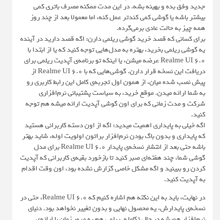
جدید وفق بده و بهینه بشه. در این مدت ممکنه مصرف باتری کمی
بیشتر باشه یا گوشی کمی کندتر عمل کنه، اما معمولا بعد از چند روز
همه چیز به حالت عادی برمی‌گرده.
برای کسانی که قصد خرید گوشی ریلمی دارن: اگه قصد دارید در آینده
یه گوشی ریلمی بخرید، بهتره به مدل‌هایی توجه کنید که یا از ابتدا با
Realme UI 6.0 عرضه میشن، یا اینکه تو برنامه‌ی آپدیت ریلمی برای
دریافت این نسخه قرار دارن. گوشی‌هایی که با Realme UI 6.0 از
پیش نصب شده میان، از همون اول تجربه‌ی کامل این رابط کاربری رو
به شما ارائه میدن. موقع خرید، به سیاست پشتیبانی نرم‌افزاری
شرکت و مدت زمانی که برای اون گوشی آپدیت ارائه میشه هم توجه
کنید.
اگه خیلی به پایداری اهمیت میدید: اگه از اون دسته کاربرانی هستید
که پایداری و بدون باگ بودن نرم‌افزار براتون اولویت اوله، شاید بهتر
باشه حتی بعد از انتشار نسخه‌ی پایدار Realme UI 6.0 برای مدل
گوشی شما، چند هفته‌ای صبر کنید تا بازخورد بقیه‌ی کاربرانی که آپدیت
کردن رو ببینید و اگه مشکل خاصی گزارش نشده بود، اون وقت اقدام
به آپدیت کنید.
در نهایت، باید به این نکته هم اشاره کنیم که Realme UI 6.0، حتی در
نسخه‌ی پایدارش، یه محصول نهایی و بدون تغییر نخواهد بود. دنیای
نرم‌افزار همیشه در حال تکامله. ریلمی هم به مرور زمان با ارائه‌ی