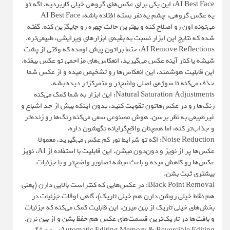
AI Best Face: این یکی برای عکس‌های گروهی خیلی کاربردیه. اگه تو
یه عکس گروهی، چشم یه نفر بسته افتاده باشه، AI Best Face
می‌تونه اون رو اصلاح کنه و بهترین حالت چهره رو جایگزین کنه. گفته
شده که نتایج این ابزار نسبت به بقیه‌ی ابزارهای ویرایشی، طبیعی‌تره.
AI Remove Reflections: حتما براتون پیش اومده که وقتی از پشت
شیشه یا کنار آینه عکس می‌گیرید، انعکاس‌های مزاحمی تو عکس بیفته.
این قابلیت هوشمند، این انعکاس‌ها رو تشخیص میده و از عکس شما
حذف می‌کنه تا سوژه‌ی اصلی واضح‌تر و متمرکزتر دیده بشه.
Natural Saturation Adjustments: این ابزار به شما کمک می‌کنه
رنگ‌ها رو در عکس‌هاتون تقویت کنید، بدون اینکه بیش از حد اشباع و
غیرطبیعی به نظر برسن. هوش مصنوعی سعی می‌کنه رنگ‌ها رو زنده‌تر
و جذاب‌تر کنه، اما همچنان واقع‌گرایانه نگهشون داره.
Noise Reduction: اگه تو شرایط نور کم عکس می‌گیرید، معمولا
عکس‌ها پر از نویز و دون‌دون میشن. این قابلیت با استفاده از AI، نویز
عکس‌ها رو کاهش میده و باعث میشه تصاویر واضح‌تر و با جزئیات
بیشتری ثبت بشن.
Black Point Removal: در عکس‌هایی که کنتراست بالایی دارن (یعنی
هم نقاط خیلی روشن دارن هم خیلی تاریک)، گاهی اوقات جزئیات در
بخش‌های خیلی تاریک از بین میرن. این قابلیت کمک می‌کنه که جزئیات
و بافت‌ها در تاریک‌ترین قسمت‌های عکس هم حفظ بشن و از بین نرن.