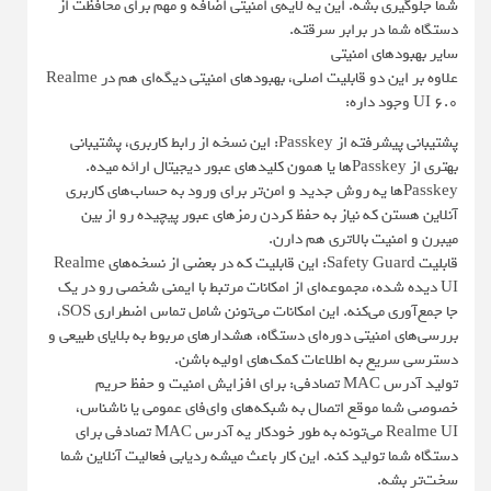
شما جلوگیری بشه. این یه لایه‌ی امنیتی اضافه و مهم برای محافظت از
دستگاه شما در برابر سرقته.
سایر بهبودهای امنیتی
علاوه بر این دو قابلیت اصلی، بهبودهای امنیتی دیگه‌ای هم در Realme
UI 6.0 وجود داره:
پشتیبانی پیشرفته از Passkey: این نسخه از رابط کاربری، پشتیبانی
بهتری از Passkeyها یا همون کلیدهای عبور دیجیتال ارائه میده.
Passkeyها یه روش جدید و امن‌تر برای ورود به حساب‌های کاربری
آنلاین هستن که نیاز به حفظ کردن رمزهای عبور پیچیده رو از بین
میبرن و امنیت بالاتری هم دارن.
قابلیت Safety Guard: این قابلیت که در بعضی از نسخه‌های Realme
UI دیده شده، مجموعه‌ای از امکانات مرتبط با ایمنی شخصی رو در یک
جا جمع‌آوری می‌کنه. این امکانات می‌تونن شامل تماس اضطراری SOS،
بررسی‌های امنیتی دوره‌ای دستگاه، هشدارهای مربوط به بلایای طبیعی و
دسترسی سریع به اطلاعات کمک‌های اولیه باشن.
تولید آدرس MAC تصادفی: برای افزایش امنیت و حفظ حریم
خصوصی شما موقع اتصال به شبکه‌های وای‌فای عمومی یا ناشناس،
Realme UI می‌تونه به طور خودکار یه آدرس MAC تصادفی برای
دستگاه شما تولید کنه. این کار باعث میشه ردیابی فعالیت آنلاین شما
سخت‌تر بشه.