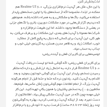
لذت‌بخش‌تر کنن.
با این حال، مثل هر آپدیت نرم‌افزاری بزرگی، Realme UI 6.0 هم
ممکنه در ابتدا، مخصوصا اگه از نسخه‌های بتا یا اولین نسخه‌های پایدار
استفاده می‌کنید، باگ‌ها و مشکلاتی رو به همراه داشته باشه. همونطور
که دیدیم، گزارش‌هایی در مورد مشکلات دوربین، باتری یا لگ‌های جزئی
در بعضی از دستگاه‌ها وجود داشته. اما این طبیعت نرم‌افزاره و
شرکت‌ها معمولا با آپدیت‌های بعدی، این مشکلات رو برطرف می‌کنن. به
طور کلی، این آپدیت برای کسانی که دنبال یه پکیج کامل از عملکرد
خوب، امکانات زیاد و یه ظاهر مدرن هستن، یه گزینه‌ی خیلی خوب و
جذاب به حساب میاد.
توصیه‌هایی برای کاربران فعلی و آینده ریلمی:
برای کاربران فعلی ریلمی: اگه گوشی شما تو لیست دریافت آپدیت
Realme UI 6.0 قرار داره، به احتمال زیاد ارزشش رو داره که منتظر
رسیدن نسخه‌ی پایدار این آپدیت برای گوشی خودتون بمونید و بعد
اقدام به آپدیت کنید. یادتون نره که حتما و حتما قبل از انجام هرگونه
آپدیت بزرگ، از تمام اطلاعات مهم گوشی‌تون (مثل عکس‌ها، فیلم‌ها،
مخاطبین و…) یه نسخه‌ی پشتیبان یا همون بکاپ تهیه کنید. این کار
خیلی مهمه چون اگه در حین آپدیت مشکلی پیش بیاد، اطلاعاتتون از
دست نمیره. بعد از اینکه آپدیت رو نصب کردید، بهتره به گوشی‌تون
چند روز (مثلا ۲۴ تا ۴۸ ساعت) فرصت بدید تا خودش رو با نرم‌افزار