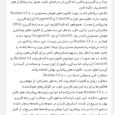
جذاب و کاربردی باشن، اما کاربران حرفه‌ای شاید هنوز به نرم‌افزارهای
تخصصی‌تر تکیه کنن.
نکته‌ی دیگه‌ای که در مورد قابلیت‌های هوش مصنوعی Realme UI 6.0
وجود داره، مقایسه‌ی اون با ColorOS و OxygenOS (رابط کاربری
وان‌پلاس) هست. همونطور که قبلا گفتیم، این سه رابط کاربری DNA
مشترکی دارن. با این حال، به نظر میرسه بعضی از قابلیت‌های نوشتاری
هوش مصنوعی که در ColorOS 15 و OxygenOS 15 وجود داره،
فعلا در Realme UI 6.0 در دسترس نیست. این حذف یا تأخیر در
ارائه، می‌تونه یه تصمیم عمدی برای ایجاد تمایز بین برندها باشه، یا
شاید هم به خاطر نیاز به بهینه‌سازی‌های خاص برای گوشی‌های ریلمی
باشه. در هر صورت، این موضوع نشون میده که هرچند Realme UI به
ColorOS نزدیکه، اما یه کپی دقیق از اون نیست و ممکنه در آینده با
آپدیت‌های جدید، قابلیت‌های بیشتری بهش اضافه بشه.
عملکرد فنی و مولتی تسک در Realme UI 6.0
عملکرد روان و قابلیت انجام چند کار به طور همزمان، از مهم‌ترین
فاکتورها برای یه تجربه‌ی کاربری خوب در گوشی‌های هوشمنده.
Realme UI 6.0 هم ادعا می‌کنه که تو این زمینه‌ها پیشرفت‌های قابل
توجهی داشته. خبر خوب اینه که به طور کلی، عملکرد این رابط کاربری
بهتر و سریع تر شده. اسکرول کردن در منوها و برنامه‌ها نرم‌تر شده،
دستورات با سرعت بیشتری اجرا میشن و برنامه‌ها هم سریع‌تر از قبل
باز میشن. این روانی و سرعت، هم به خاطر بهینه‌سازی‌های خود