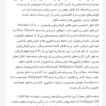
توجه اینه که بعضی از کاربرا گزارش دادن که انیمیشن باز و بسته
شدن برنامه‌ها، که نقش مهمی در حس روانی سیستم داره، در
گوشی‌های میان‌رده و اقتصادی ریلمی از این نسخه حذف شده.
تم‌های جدید، والپیپرها و صفحه قفل
اگه اهل شخصی‌سازی ظاهر گوشی‌تون هستید، Realme UI 6.0
خبرهای خوبی براتون داره. تم‌های جدیدی به اسم Flux Themes به
این نسخه اضافه شدن که شامل مجموعه‌ای بزرگ از تم‌های باکیفیت
هستن. شما می‌تونید این تم‌ها رو با والپیپرها و عکس‌های شخصی
خودتون ترکیب کنید و یه ظاهر کاملا منحصربه‌فرد برای گوشی‌تون
بسازید. از نظر طراحی، این تم ها یه جورایی از iOS هم الهام گرفتن.
به طور کلی، گزینه‌های شخصی‌سازی برای چیدمان صفحه‌ها، افکت‌های
بصری، تم‌ها و والپیپرها خیلی بیشتر و متنوع‌تر شده. قابلیت‌های
جدیدی مثل Wallpaper Depth هم اضافه شده که می‌تونه به طور
هوشمند سوژه رو از پس‌زمینه‌ی والپیپر جدا کنه و یه عمق بصری
جالب ایجاد کنه. یه قابلیت دیگه به اسم Wallpaper Fill هم هست که
با استفاده از هوش مصنوعی، جزئیات والپیپر شما رو به طور هوشمند
تکمیل و گسترش میده.
صفحه قفل هم از این شخصی‌سازی‌ها بی‌نصیب نمونده. مثلا افکت
wallpaper fill که قبلا بهش اشاره شد، در ترکیب با ویجت‌های صفحه