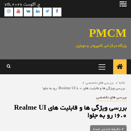
رش
ج. آگوست 7th, 2026
ه
ram
utube
Linkedin
Twitter
VK
Facebook
حتوا
PMCM
پایگاه مرکزخبر کامپیوتر و موبایل
منوی
اصلی
خانه
بررسی های تخصصی
بررسی ویژگی ها و قابلیت های Realme UI 6.0؛ رو به جلو!
بررسی های تخصصی
بررسی ویژگی ها و قابلیت های Realme UI
6.0؛ رو به جلو!
2 دقیقه منتشر شده