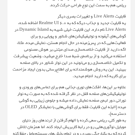
ریلمی هم به سمت این نوع طراحی حرکت کرده.
قابلیت Live Alerts و تغییرات بصری دیگر
یه قابلیت جدید و جذاب دیگه که به Realme UI 6.0 اضافه شده،
Live Alerts نام داره. این قابلیت خیلی شبیه به Dynamic Island در
گوشی‌های آیفونه و نوتیفیکیشن‌های شناور و پویایی رو برای
فعالیت‌هایی که در پس‌زمینه در حال انجام هستن، نمایش میده. مثلا،
اگه دارید از قابلیت خلاصه‌سازی صدای مبتنی بر هوش مصنوعی
استفاده می‌کنید و از برنامه‌ی ضبط صدا خارج میشید، وضعیت پیشرفت
و تکمیل خلاصه‌سازی رو می‌تونید در این نوار شناور در بالای صفحه
ببینید. این یه روش هوشمندانه برای اطلاع‌رسانی بدون ایجاد مزاحمت
برای کاریه که دارید انجام میدید.
علاوه بر این‌ها، افکت‌های نوری جذابی هم برای تماس‌های ورودی و
نوتیفیکیشن‌های صفحه قفل در نظر گرفته شده که به صورت یه نوار
نورانی دور لبه‌ی صفحه نمایش داده میشه و جلوه‌ی زیبایی به گوشی
میده (البته این قابلیت فقط برای گوشی‌هایی با نمایشگر OLED در
دسترسه).
به طور کلی، ریلمی سعی کرده با الهام گرفتن از ترندهای روز دنیای
موبایل نوآوری‌هایی رو در رابط کاربریش ایجاد کنه. اما همزمان تلاش
کرده که یه یکپارچگی بصری رو در تمام بخش‌های سیستم‌عامل حفظ کنه