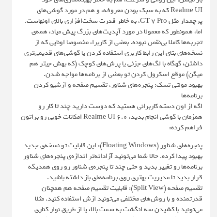
Realme UI که به سبک بودن معروفه، و هم در مورد گوشی‌های
پرچمدار مثل GT 7 Pro، به خاطر قدرت سخت‌افزاری بالای اونهاست.
اما، همونطور که معمولا در مورد آپدیت‌های بزرگ پیش میاد، همه‌ی
تجربه‌ها کاملا بی‌نقص نبوده. بعضی از کاربرا، مخصوصا اونایی که از
نسخه‌های بتای این رابط کاربری استفاده کردن یا گوشی‌های قدیمی‌تری
داشتن، گهگاه با لگ‌های جزئی یا پرش‌های کوچک (که بهش جیتر هم
میگن) موقع اسکرول کردن تو بعضی از برنامه‌ها مواجه شدن.
بهبود مولتی تسک: پنجره‌های شناور، تقسیم صفحه و آرشیو کردن
برنامه‌ها
اگه از اون دسته کاربرانی هستید که دوست دارید چند تا کار رو
همزمان با گوشی انجام بدید، Realme UI 6.0 امکانات خوبی رو براتون
فراهم کرده:
پنجره‌های شناور (Floating Windows): این قابلیت تو نسخه‌ی جدید
بهبود پیدا کرده. حالا شما می‌تونید آزادانه‌تر اندازه‌ی پنجره‌های شناور
برنامه‌ها رو تغییر بدید و حتی چند تا پنجره‌ی شناور رو روی همدیگه
قرار بدید تا مدیریت بهتری روی برنامه‌های باز داشته باشید.
تقسیم صفحه (Split View): قابلیت تقسیم صفحه هم همچنان
قدرتمنده و با روش‌های مختلفی می‌تونید ازش استفاده کنید. مثلا
می‌تونید با کشیدن سه انگشت به سمت بالا، یا از طریق نوار کناری