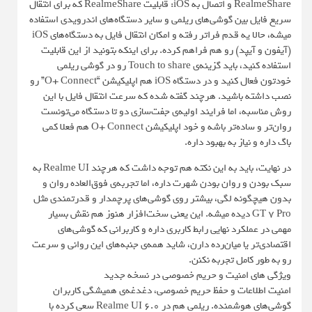
RealmeShare و اتصال به iOS: قابلیت RealmeShare که برای انتقال
سریع فایل بین گوشی‌های ریلمی و سایر دستگاه‌های اندرویدی استفاده
میشه، حالا یه قدم فراتر رفته و امکان انتقال فایل به دستگاه‌های iOS
(آیفون و آیپد) رو هم فراهم کرده. برای اینکه بتونید از این قابلیت
استفاده کنید، باید گزینه‌ی Touch to share رو در گوشی ریلمی
خودتون فعال کنید و در دستگاه iOS هم اپلیکیشن “O+ Connect” رو
نصب داشته باشید. هرچند گفته شده که سرعت انتقال فایل با این
روش مناسبه، اما فرایند اولیه‌ی جفت‌سازی دو تا دستگاه می‌تونست
روان‌تر و ساده‌تر باشه و خود اپلیکیشن O+ Connect هم فعلا کمی
باگ داره و نیاز به بهبود داره.
در نهایت، باید به این نکته هم توجه داشت که هرچند Realme UI به
سبک بودن و روان بودن شهرت داره، اما تجربه‌ی فوق‌العاده روان و
بدون هیچگونه لگی، بیشتر روی گوشی‌های پرچمدار و قدرتمندی مثل
GT 7 Pro دیده میشه. این یعنی سخت‌افزار هنوز هم نقش بسیار
مهمی در عملکرد نهایی رابط کاربری داره و کاربرانی که گوشی‌های
اقتصادی‌تر یا میان‌رده دارن، شاید همه‌ی جنبه‌های این روانی و سرعت
رو به طور کامل تجربه نکنن.
ویژگی های امنیت و حریم خصوصی در نسخه جدید
امنیت اطلاعات و حفظ حریم خصوصی، دغدغه‌ی همیشگی کاربران
گوشی‌های هوشمنده. ریلمی هم در Realme UI 6.0 سعی کرده با