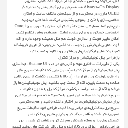
قفل، می‌تونه یه حس سه‌بعدی جذاب ایجاد کنه. قابلیت محبوب
Always-On Display هم همچنان برای گوشی‌هایی که نمایشگر
OLED دارن، در دسترسه و از سبک‌های مختلف ساعت و امکان
شخصی‌سازی با متن و ایموجی پشتیبانی می‌کنه. شما حتی می‌تونید
طرح‌های کاملا سفارشی، متن دلخواه، ترکیب متن و تصویر، و یا Omoji
اختصاصی خودتون رو برای صفحه نمایش همیشه روشن تنظیم کنید.
امکان تغییر فونت و اندازه‌ی فونت هم مثل همیشه وجود داره و اگه
فونت‌های پیش‌فرض رو دوست نداشتید، می‌تونید از طریق فروشگاه
تم، فونت‌های رایگان یا پولی بیشتری رو دانلود و نصب کنید.
بازطراحی پنل نوتیفیکیشن و مرکز کنترل
یکی از تغییرات ساختاری مهم و کاربردی در Realme UI 6.0، جداسازی
پنل نوتیفیکیشن از مرکز کنترله (همون جایی که تنظیمات سریع مثل
وای‌فای، بلوتوث و… قرار دارن). حالا با کشیدن انگشت از لبه‌ی بالایی
صفحه به سمت پایین، اگه از سمت چپ بکشید، پنل نوتیفیکیشن‌ها باز
میشه و اگه از سمت راست بکشید، مرکز کنترل یا همون تنظیمات
سریع نمایش داده میشه. این تغییر باعث میشه که هم فضای بیشتری
برای نمایش نوتیفیکیشن‌ها در اختیار داشته باشید و هم دسترسی
سریع‌تری به کنترل‌های میانبر پیدا کنید. طراحی خود تنظیمات سریع
هم بهینه‌تر شده و ظاهر جذاب‌تر و یکپارچه‌تری پیدا کرده، و
انیمیشن‌های باز و بسته شدنش هم غنی‌تر و دلنشین‌تر شدن. این
طراحی یادآور رابط کاربری iOS اپله و مثل باقی شرکت های تولید کننده