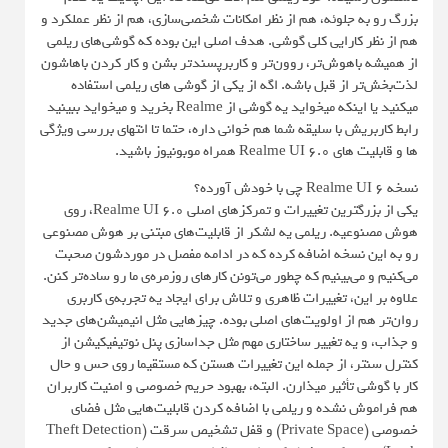
بزرگ رو به جلوئه، هم از نظر امکانات شخصی‌سازی، هم از نظر عملکرد و
هم از نظر کارایی کلی گوشی. هدف اصلی این بوده که گوشی‌های ریلمی
از همیشه باهوش‌تر، روون‌تر و کاربرپسندتر بشن و کار کردن باهاشون
لذت‌بخش‌تر از قبل باشه. اگه از یکی از گوشی های ریلمی استفاده
میکنید یا اینکه میخواید یه گوشی از Realme بخرید و میخواید ببینید
رابط کاربریش با سلیقه شما هم خوانی داره، حتما تا انتهای بررسی ویژگی
ها و قابلیت های Realme UI 6.0 همراه موبونیوز باشید.
نسخه Realme UI 6 چی با خودش آورده؟
یکی از بزرگترین تغییرات و تمرکزهای اصلی Realme UI 6.0، روی
هوش مصنوعیه. ریلمی یه لشکر از قابلیت‌های مبتنی بر هوش مصنوعی
رو به این نسخه اضافه کرده که در ادامه مفصل در موردشون صحبت
می‌کنیم و می‌بینیم که چطور می‌تونن کارهای روزمره‌ی ما رو ساده‌تر کنن.
علاوه بر این، تغییرات ظاهری و تلاش برای ایجاد یه تجربه‌ی کاربری
روان‌تر هم از اولویت‌های اصلی بوده. چیزهایی مثل انیمیشن‌های جدید
و جذاب، و یه تغییر ساختاری مهم مثل جداسازی پنل نوتیفیکیشن از
کنترل سنتر، از جمله این تغییرات هستن که مستقیما روی حس و حال
کار با گوشی تأثیر میذارن. البته، بهبود حریم خصوصی و امنیت کاربران
هم فراموش نشده و ریلمی با اضافه کردن قابلیت‌هایی مثل فضای
خصوصی (Private Space) و قفل تشخیص سرقت (Theft Detection