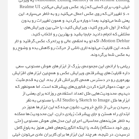
Automatic Editing Memory & Reversible Editing: یه ویژگی
خیلی خوب برای کسایی که زیاد عکس ویرایش می‌کنن. Realme UI
6.0 تغییراتی که روی عکس اعمال می‌کنید رو به خاطر می‌سپاره. این
یعنی شما می‌تونید بعدا دوباره برگردید و همون تغییرات رو بدون
اینکه از اول شروع کنید، ویرایش کنید، یا حتی بین ویرایش‌های
مختلفی که انجام دادید جابجا بشید و بهترین رو انتخاب کنید.
Motion Deblur: اگه تو یه لحظه‌ی عالی و پرتحرک عکس گرفتید و تار
شده، این قابلیت می‌تونه تاری ناشی از حرکت رو کاهش بده و وضوح رو
به عکس شما برگردونه.
ریلمی با ارائه‌ی این مجموعه‌ی بزرگ از ابزارهای هوش مصنوعی، سعی
داره قابلیت‌های پیشرفته‌ی ویرایش عکس و همچنین ابزارهای افزایش
بهره‌وری رو در دسترس همه‌ی کاربرانش قرار بده. این یه قدم مثبت
در جهت دموکراتیزه کردن فناوری‌های پیشرفته است. اما همونطور که
دیدیم، محدودیت‌هایی مثل تعداد استفاده‌ی روزانه برای بعضی از
ابزارها مثل Sketch to Image یا AI Studio، یا مصنوعی به نظر
رسیدن برخی از نتایج خروجی، نشون میده که این ابزارها هنوز در
ابتدای راه هستن و جای پیشرفت زیادی دارن. این محدودیت‌ها ممکنه
به خاطر هزینه‌های محاسباتی اجرای این مدل‌های هوش مصنوعی (حتی
روی خود دستگاه) باشه، یا اینکه الگوریتم‌های فعلی هنوز به بلوغ کامل
نرسیدن. در نتیجه، هرچند این ابزارها برای کاربران عادی می‌تونن خیلی