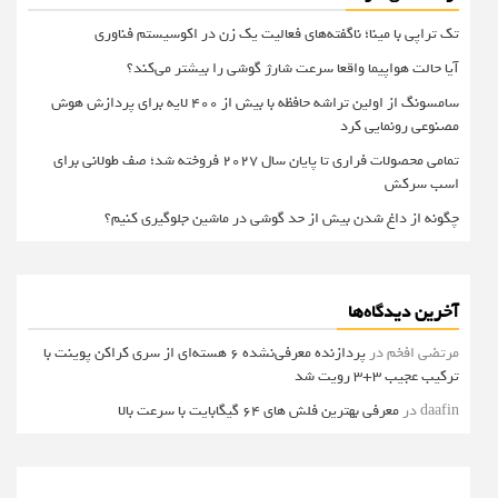
تک تراپی با مینا؛ ناگفته‌های فعالیت یک زن در اکوسیستم فناوری
آیا حالت هواپیما واقعا سرعت شارژ گوشی را بیشتر می‌کند؟
سامسونگ از اولین تراشه حافظه با بیش از ۴۰۰ لایه برای پردازش هوش
مصنوعی رونمایی کرد
تمامی محصولات فراری تا پایان سال ۲۰۲۷ فروخته شد؛ صف طولانی برای
اسب سرکش
چگونه از داغ شدن بیش از حد گوشی در ماشین جلوگیری کنیم؟
آخرین دیدگاه‌ها
مرتضی افخم
در
پردازنده معرفی‌نشده 6 هسته‌ای از سری کراکن پوینت با
ترکیب عجیب 3+3 رویت شد
daafin
در
معرفی بهترین فلش های 64 گیگابایت با سرعت بالا