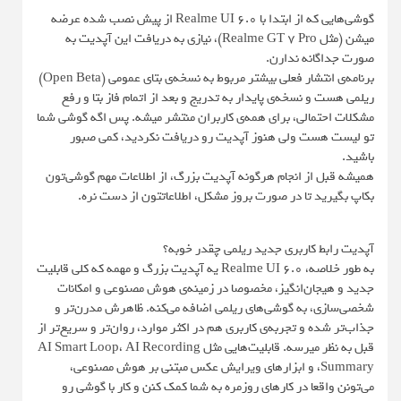
گوشی‌هایی که از ابتدا با Realme UI 6.0 از پیش نصب شده عرضه
میشن (مثل Realme GT 7 Pro)، نیازی به دریافت این آپدیت به
صورت جداگانه ندارن.
برنامه‌ی انتشار فعلی بیشتر مربوط به نسخه‌ی بتای عمومی (Open Beta)
ریلمی هست و نسخه‌ی پایدار به تدریج و بعد از اتمام فاز بتا و رفع
مشکلات احتمالی، برای همه‌ی کاربران منتشر میشه. پس اگه گوشی شما
تو لیست هست ولی هنوز آپدیت رو دریافت نکردید، کمی صبور
باشید.
همیشه قبل از انجام هرگونه آپدیت بزرگ، از اطلاعات مهم گوشی‌تون
بکاپ بگیرید تا در صورت بروز مشکل، اطلاعاتتون از دست نره.
آپدیت رابط کاربری جدید ریلمی چقدر خوبه؟
به طور خلاصه، Realme UI 6.0 یه آپدیت بزرگ و مهمه که کلی قابلیت
جدید و هیجان‌انگیز، مخصوصا در زمینه‌ی هوش مصنوعی و امکانات
شخصی‌سازی، به گوشی‌های ریلمی اضافه می‌کنه. ظاهرش مدرن‌تر و
جذاب‌تر شده و تجربه‌ی کاربری هم در اکثر موارد، روان‌تر و سریع‌تر از
قبل به نظر میرسه. قابلیت‌هایی مثل AI Smart Loop، AI Recording
Summary، و ابزارهای ویرایش عکس مبتنی بر هوش مصنوعی،
می‌تونن واقعا در کارهای روزمره به شما کمک کنن و کار با گوشی رو