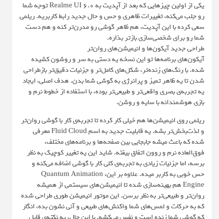
یکی از اولین چیزهایی که بعد از آپدیت به Realme UI 6.0 توجه شما
رو جلب می‌کنه، تغییرات ظاهری و حس و حال جدید رابط کاربریه. ریلمی
سعی کرده با این آپدیت، هم ظاهر گوشی رو مدرن‌تر کنه و هم دست
شما رو برای شخصی‌سازی بازتر بذاره.
طراحی جدید آیکون‌ها و انیمیشن‌های روان‌تر
آیکون‌های برنامه‌ها تو این نسخه یه دستی به سر و روشون کشیده
شده. با رنگ‌های زنده‌تر، شکل‌های کامل‌تر و جزئیات دقیق‌تر بازطراحی
شدن تا یه ظاهر تمیز و پرانرژی به گوشی شما بدن. هدف اصلی، ایجاد
یه تجربه‌ی بصری واقعی‌تر و طبیعی‌تر بوده، با استفاده از خطوط نرم و
بازی هوشمندانه با سایه و روشن.
ریلمی روی انیمیشن‌ها هم خیلی کار کرده تا تجربه‌ی کار با گوشی روان‌تر
و لذت‌بخش‌تر بشه. یه قابلیت جدید به اسم Fluid Cloud معرفی
شده که باعث میشه جابجایی بین صفحه‌ها و برنامه‌های مختلف،
فوق‌العاده نرم و روون اتفاق بیفته. شاید این یه تغییر کوچیک به نظر
برسه، اما جزئیات زیادی به تجربه‌ی کلی کار با گوشی اضافه می‌کنه و
حس خوبی به کاربر میده. علاوه بر این، Quantum Animation
Engine هم بهینه‌سازی شده تا انیمیشن‌های سیستمی از همیشه
روان‌تر و طبیعی‌تر به نظر برسن. این موتور انیمیشن طوری طراحی شده
که به حرکات و لمس‌های شما واکنش‌های طبیعی و آنی نشون بده، انگار
که گوشی شما زنده است و نفس می‌کشه. با این حال، یه نکته‌ی قابل