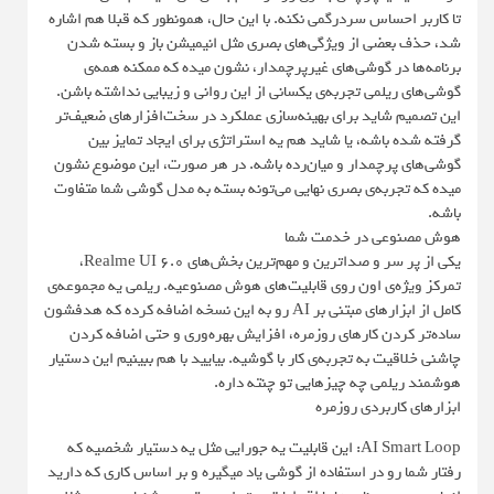
تا کاربر احساس سردرگمی نکنه. با این حال، همونطور که قبلا هم اشاره
شد، حذف بعضی از ویژگی‌های بصری مثل انیمیشن باز و بسته شدن
برنامه‌ها در گوشی‌های غیرپرچمدار، نشون میده که ممکنه همه‌ی
گوشی‌های ریلمی تجربه‌ی یکسانی از این روانی و زیبایی نداشته باشن.
این تصمیم شاید برای بهینه‌سازی عملکرد در سخت‌افزارهای ضعیف‌تر
گرفته شده باشه، یا شاید هم یه استراتژی برای ایجاد تمایز بین
گوشی‌های پرچمدار و میان‌رده باشه. در هر صورت، این موضوع نشون
میده که تجربه‌ی بصری نهایی می‌تونه بسته به مدل گوشی شما متفاوت
باشه.
هوش مصنوعی در خدمت شما
یکی از پر سر و صداترین و مهم‌ترین بخش‌های Realme UI 6.0،
تمرکز ویژه‌ی اون روی قابلیت‌های هوش مصنوعیه. ریلمی یه مجموعه‌ی
کامل از ابزارهای مبتنی بر AI رو به این نسخه اضافه کرده که هدفشون
ساده‌تر کردن کارهای روزمره، افزایش بهره‌وری و حتی اضافه کردن
چاشنی خلاقیت به تجربه‌ی کار با گوشیه. بیایید با هم ببینیم این دستیار
هوشمند ریلمی چه چیزهایی تو چنته داره.
ابزارهای کاربردی روزمره
AI Smart Loop: این قابلیت یه جورایی مثل یه دستیار شخصیه که
رفتار شما رو در استفاده از گوشی یاد میگیره و بر اساس کاری که دارید