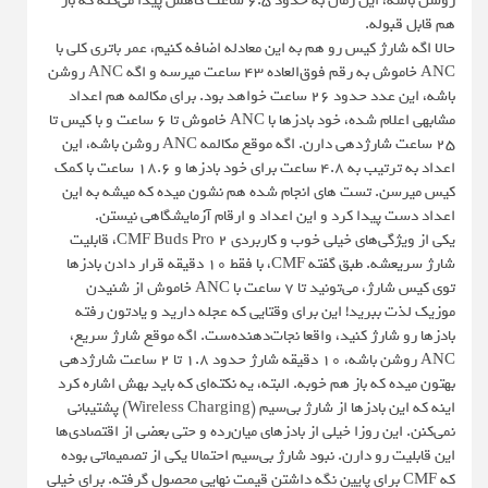
روشن باشه، این زمان به حدود ۶.۵ ساعت کاهش پیدا می‌کنه که باز
هم قابل قبوله.
حالا اگه شارژ کیس رو هم به این معادله اضافه کنیم، عمر باتری کلی با
ANC خاموش به رقم فوق‌العاده ۴۳ ساعت میرسه و اگه ANC روشن
باشه، این عدد حدود ۲۶ ساعت خواهد بود. برای مکالمه هم اعداد
مشابهی اعلام شده، خود بادزها با ANC خاموش تا ۶ ساعت و با کیس تا
۲۵ ساعت شارژدهی دارن. اگه موقع مکالمه ANC روشن باشه، این
اعداد به ترتیب به ۴.۸ ساعت برای خود بادزها و ۱۸.۶ ساعت با کمک
کیس میرسن. تست های انجام شده هم نشون میده که میشه به این
اعداد دست پیدا کرد و این اعداد و ارقام آزمایشگاهی نیستن.
یکی از ویژگی‌های خیلی خوب و کاربردی CMF Buds Pro 2، قابلیت
شارژ سریعشه. طبق گفته CMF، با فقط ۱۰ دقیقه قرار دادن بادزها
توی کیس شارژ، می‌تونید تا ۷ ساعت با ANC خاموش از شنیدن
موزیک لذت ببرید! این برای وقتایی که عجله دارید و یادتون رفته
بادزها رو شارژ کنید، واقعا نجات‌دهنده‌ست. اگه موقع شارژ سریع،
ANC روشن باشه، ۱۰ دقیقه شارژ حدود ۱.۸ تا ۲ ساعت شارژدهی
بهتون میده که باز هم خوبه. البته، یه نکته‌ای که باید بهش اشاره کرد
اینه که این بادزها از شارژ بی‌سیم (Wireless Charging) پشتیبانی
نمی‌کنن. این روزا خیلی از بادزهای میان‌رده و حتی بعضی از اقتصادی‌ها
این قابلیت رو دارن. نبود شارژ بی‌سیم احتمالا یکی از تصمیماتی بوده
که CMF برای پایین نگه داشتن قیمت نهایی محصول گرفته. برای خیلی