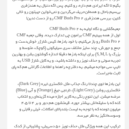
بگیم تا اگه ایرادی هم داره، رو کنیم. پس اگه دنبال یه هندزفری
بی‌سیم باحال و همه‌فن‌حریف می‌گردین و نمی‌خواین جیبتون رو خالی
کنین، بررسی هندزفری CMF Buds Pro 2 رو از دست ندین!
جعبه‌گشایی و نگاه اولیه به CMF Buds Pro 2
اول از همه ببینیم CMF برامون چی تدارک دیده. وقتی جعبه CMF
Buds Pro 2 رو باز می‌کنیم، با خود بادزها، کیس شارژر خوش‌دست و
جمع‌ و جورش، چند سایز مختلف سری سیلیکونی (کوچک، متوسط و
بزرگ یا S, M, L) برای اینکه بادزها دقیقا اندازه گوشتون بشن و بهترین
تجربه صوتی و حذف نویز رو داشته باشید، و یه کابل شارژ USB به
تایپ سی مواجه میشیم. یه دفترچه راهنما و اطلاعات گارانتی هم که پای
ثابت ماجراست.
این بادزها توی چندتا رنگ جذاب مثل خاکستری تیره (Dark Grey)،
خاکستری روشن (Light Grey)، نارنجی جیغ (Orange) و آبی (Blue)
عرضه میشن. این تنوع رنگی به کاربر اجازه میده گزینه‌ای رو انتخاب
کنه که با سلیقه‌اش بیشتر جوره. قیمتشون هم دور و بر 4 تا 4.5
میلیون تومنه که با توجه به لیست بلندبالای امکانات، خیلی رقابتی و
وسوسه‌انگیز به نظر میرسه.
ترکیب این همه ویژگی مثل حذف نویز ۵۰ دسی‌بلی، پشتیبانی از کدک