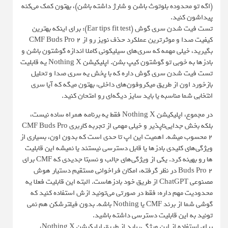
(اگه تو محدوده بلوتوث باشن و شارژ داشته باشن)، بهتون کمک می‌کنه
پیداشون کنید.
تست فیت شدن سری گوش (Ear tips fit test): برای اینکه بهترین
کیفیت صدا و موثرترین عملکرد حذف نویز رو از CMF Buds Pro 2
بگیرید، خیلی مهمه که سری‌های سیلیکونی کاملا اندازه گوشتون باشن و
بادزها به خوبی تو گوشتون کیپ بشن. اپلیکیشن Nothing X یه قابلیت
تست فیت شدن سری گوش داره که با پخش یه سری صدا و تحلیل
بازخورد اون از طریق میکروفون‌های داخلی، بهتون میگه که آیا سری
انتخابی شما مناسبه یا باید سایز دیگه‌ای رو امتحان کنید.
در مجموع، اپلیکیشن Nothing X فقط یه برنامه همراه ساده نیست،
بلکه بخش جدایی‌ناپذیر و خیلی مهمی از تجربه کاربری CMF Buds Pro
2 محسوب میشه. اهمیت این اپ تا حدی است که بدون اون، بسیاری از
ویژگی‌های کلیدی بادزها یا قابل دسترسی نیستند یا نمیشه این قابلیت
ها رو بهینه کرد. یکی از ویژگی‌های جالب و نسبتا جدیدی که CMF برای
Buds Pro 2 در نظر گرفته، امکان فراخوانی مستقیم دستیار هوش
مصنوعی ChatGPT از طریق خود بادزهاست. البته این قابلیت فعلا یه
محدودیت مهم داره: فقط در صورتی می‌تونید ازش استفاده کنید که
گوشی شما از برند CMF یا Nothing باشه. بدون فیلترشکن هم نمی
تونید به این قابلیت دسترسی داشته باشید.
برای استفاده از این ویژگی، باید از طریق اپلیکیشن Nothing X،