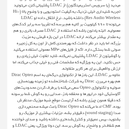
میدید (یا سرویس استریمینگتون) از LDAC پشتیبانی کنن، می‌تونید
تجربه شنیداری خیلی نزدیک به کیفیت استودیویی و با وضوح بالا (Hi-
Res Audio Wireless) داشته باشید. نرخ انتقال داده تو LDAC
می‌تونه تا 990 کیلوبیت بر ثانیه هم برسه که تقریبا سه برابر کدک‌های
معمولیه. البته یادتون باشه که استفاده از LDAC مصرف باتری رو هم
یه مقدار بیشتر می‌کنه. ارائه LDAC در این بازه قیمتی یه مزیت
بزرگه، اما باید در نظر داشت که بهره‌مندی کامل از اون به کل زنجیره
صوتی شما بستگی داره. اگه از فایل‌های MP3 معمولی استفاده می‌کنید
یا گوشیتون از LDAC پشتیبانی نمی‌کنه، شاید تفاوت خیلی زیادی رو
حس نکنید. این یه ویژگیه که مشخصات فنی رو خیلی جذاب می‌کنه، اما
ارزش واقعیش برای هر کاربر متفاوته.
علاوه بر LDAC، این بادزها از تکنولوژی دیگه‌ای به اسم Dirac Opteo
هم بهره می‌برن. Dirac یه شرکت شناخته‌شده تو زمینه بهینه‌سازی
صوتیه و تکنولوژی Opteo سعی می‌کنه با برطرف کردن محدودیت‌های
آکوستیکی خود درایورها و محفظه بادز، صدایی رو به گوش شما برسونه
که دقیقا همون چیزی باشه که آرتیست موقع ضبط موزیک مدنظرش
بوده. CMF ادعا می‌کنه که Dirac Opteo باعث میشه صحنه‌پردازی
صدا (sound staging) دقیق‌تر بشه، جزئیات بیشتری از موزیک رو
بشنوید، بیس عمیق‌تر و کنترل‌شده‌تری داشته باشید و صدای خواننده
هم شفاف‌تر و واضح‌تر به گوش برسه. این دوتا ویژگی، یعنی LDAC و