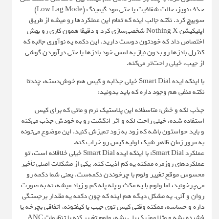
حذف نویز، حالت شفافیت یا حتی مود گیمینگ (Low Lag Mode)
سوییچ کرد. نکته جالب اینه که تمام این عملکردها رو میشه از طریق
اپلیکیشن Nothing X شخصی‌سازی کرد و دقیقا همون کاری رو بهش
اختصاص داد که خودتون دوست دارید. این دکمه یه نوآوری جالبه که
کنترل بادزها رو بدون نیاز به لمس خود بادزها یا حتی درآوردن گوشی
از جیب، خیلی راحت‌تر می‌کنه.
با اینکه ایده Smart Dial خیلی جذابه و کیس هم خوش‌دسته، چندتا
نکته منفی هم وجود داره که باید بدونید:
جذب لکه و خش: متاسفانه این پلاستیک نرم و ماتی که برای کیس
استفاده شده، خیلی راحت لکه و اثر انگشت رو به خودش جذب می‌کنه
و باید حواستون باشه که زود به زود تمیزش کنید. این موضوع می‌تونه
به مرور زمان ظاهر شیک اولیه کیس رو خراب کنه.
عملکرد Smart Dial: با اینکه ایده Smart Dial خیلی خلاقانه است، تو
عملکردهای روزمره ممکنه یه کم اذیت کنه. یکی از مشکلات اصلی تأخیر
محسوس موقع تغییر ولوم با چرخوندن دکمه‌ست. یعنی شما دکمه رو
می‌چرخونید، اما ولوم با یه مکث و پله پله کم و زیاد میشه، نه به صورت
روان و آنی. یه مشکل دیگه هم اینه که چون دکمه یه مقدار برجستگی
داره و حساسه، ممکنه وقتی کیس توی جیب یا کیفتونه، اتفاقی بچرخه یا
فشرده بشه و مثلا موزیک پلی بشه، ولوم تغییر کنه یا تنظیمات ANC