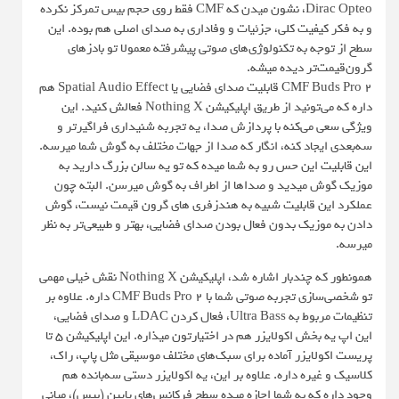
Dirac Opteo، نشون میدن که CMF فقط روی حجم بیس تمرکز نکرده
و به فکر کیفیت کلی، جزئیات و وفاداری به صدای اصلی هم بوده. این
سطح از توجه به تکنولوژی‌های صوتی پیشرفته معمولا تو بادزهای
گرون‌قیمت‌تر دیده میشه.
CMF Buds Pro 2 قابلیت صدای فضایی یا Spatial Audio Effect هم
داره که می‌تونید از طریق اپلیکیشن Nothing X فعالش کنید. این
ویژگی سعی می‌کنه با پردازش صدا، یه تجربه شنیداری فراگیرتر و
سه‌بعدی ایجاد کنه، انگار که صدا از جهات مختلف به گوش شما میرسه.
این قابلیت این حس رو به شما میده که تو یه سالن بزرگ دارید به
موزیک گوش میدید و صداها از اطراف به گوش میرسن. البته چون
عملکرد این قابلیت شبیه به هندزفری های گرون قیمت نیست، گوش
دادن به موزیک بدون فعال بودن صدای فضایی، بهتر و طبیعی‌تر به نظر
میرسه.
همونطور که چندبار اشاره شد، اپلیکیشن Nothing X نقش خیلی مهمی
تو شخصی‌سازی تجربه صوتی شما با CMF Buds Pro 2 داره. علاوه بر
تنظیمات مربوط به Ultra Bass، فعال کردن LDAC و صدای فضایی،
این اپ یه بخش اکولایزر هم در اختیارتون میذاره. این اپلیکیشن ۵ تا
پریست اکولایزر آماده برای سبک‌های مختلف موسیقی مثل پاپ، راک،
کلاسیک و غیره داره. علاوه بر این، یه اکولایزر دستی سه‌بانده هم
وجود داره که به شما اجازه میده سطح فرکانس‌های پایین (بیس)، میانی