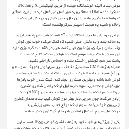
عوض بشه. البته خوشبختانه میشه از طریق اپلیکیشن Nothing X،
عملکرد دکمه Smart Dial رو به طور کامل غیرفعال کرد تا از این اتفاقای
ناخواسته جلوگیری بشه. با این حال، حس کلیکی و چرخش این دکمه
باحاله و شبیه یه فیجت اسپینر سرگرم‌کننده است!
طراحی خود بادزها خیلی استاندارد و آشناست؛ شبیه ایرپادهای اپل با
یه ساقه بلند و یه بخش اصلی قلمبه که کمک می‌کنه خوب توی گوش
چفت بشن و نیفتن. وزنشون خیلی کمه، هر بادز فقط ۴.۹ گرم وزن داره.
این سبکی باعث میشه موقع استفاده طولانی مدت، مثلا چند ساعت
پشت سر هم، گوشتون خسته نشه و احساس ناراحتی نکنید.
همراه بادزها، CMF سه سایز مختلف سری سیلیکونی (کوچک، متوسط و
بزرگ) هم قرار داده تا بتونید سایزی رو انتخاب کنید که دقیقا مناسب
گوش شما باشه و بهترین فیت رو ایجاد کنه. فیت شدن خوب بادزها
توی گوش چندتا مزیت مهم داره: اول اینکه راحتی شما رو تضمین
می‌کنه. دوم اینکه به عملکرد بهتر سیستم حذف نویز (ANC) کمک
زیادی می‌کنه، چون هرچی بادز بهتر توی گوش کیپ بشه، صدای کمتری
از بیرون نفوذ می‌کنه. سوم اینکه موقع فعالیت‌های ورزشی یا
حرکت‌های سریع، احتمال افتادن بادزها از گوشتون کمتر میشه.
یکی از ویژگی‌های خوب خود بادزها، داشتن گواهی IP55 هست. این
استاندارد یعنی بادزها در برابر نفوذ گرد و غبار (تا حدی که عملکردشون