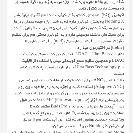
شخصی‌سازی واقعا عالیه و به شما اجازه میده بادزها رو دقیقا همونطور
که دوست دارید کنترل کنید.
اکولایزر (EQ): همونطور که تو بخش کیفیت صدا هم گفتیم، اپلیکیشن
Nothing X یه بخش اکولایزر داره که به شما اجازه میده صدای بادزها
رو طبق سلیقه خودتون تنظیم کنید. این اپ ۵ تا پریست اکولایزر آماده
برای سبک‌های مختلف موسیقی داره و یه اکولایزر دستی هم برای تنظیم
دقیق‌تر سطح بیس، فرکانس‌های میانی (mid) و فرکانس‌های بالا
(treble) در اختیارتون میذاره.
تنظیمات Ultra Bass و LDAC: فعال کردن کدک صوتی باکیفیت
LDAC و همچنین تنظیم سطح کوبندگی بیس با استفاده از قابلیت
Ultra Bass Technology 2.0 هم از طریق همین اپلیکیشن انجام
میشه.
حالت تطبیقی ANC: برای اینکه بتونید از قابلیت حذف نویز تطبیقی
(Adaptive ANC) استفاده کنید و اجازه بدید بادزها خودشون رو با
سروصدای محیط تطبیق بدن، باید این گزینه رو از داخل اپ فعال کنید.
به‌روزرسانی نرم‌افزار (Firmware Update): CMF ممکنه در طول
زمان، آپدیت‌های نرم‌افزاری برای Buds Pro 2 منتشر کنه تا
عملکردشون رو بهبود ببخشه، باگ‌های احتمالی رو رفع کنه یا حتی
ویژگی‌های جدیدی بهشون اضافه کنه. این آپدیت‌ها هم از طریق
اپلیکیشن Nothing X دریافت و نصب میشن.
Low Lag Mode (حالت تأخیر کم): این ویژگی برای گیمرها و کسایی که