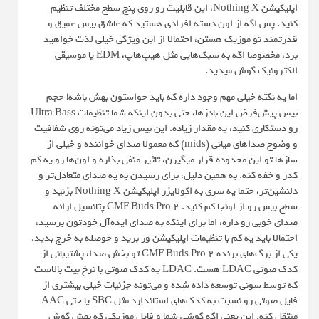
اپلیکیشن Nothing X، این قابلیت رو روی پنج سطح مختلف تنظیم
کنید. پس اگه از اون دسته افرادی هستید که عاشق بیس عمیق و
قدرتمند تو موزیک هستن، احتمالا از این ویژگی خیلی لذت خواهید
برد، مخصوصا اگه به سبک‌هایی مثل هیپ‌هاپ، EDM یا موسیقی
الکترونیک گوش میدید.
اما یه نکته خیلی مهم وجود داره که باید حواستون بهش باشه! حجم
بیس پیش‌فرض این بادزها، حتی بدون اینکه شما تنظیمات Ultra Bass
رو دستکاری کنید، یه مقدار زیاده. این بیس زیاد می‌تونه روی شفافیت
و وضوح صداهای میانی (mids) که معمولا صدای خواننده و خیلی از
سازها تو این محدوده قرار میگیرن، تاثیر منفی بذاره و اون‌ها رو یه کم
کدر و خفه کنه. به همین دلیل، برای رسیدن به یه صدای متعادل‌تر و
دلنشین‌تر، حتما یه سری به اکولایزر اپلیکیشن Nothing X بزنید و
سطح بیس رو از اونجا کم کنید. CMF Buds Pro 2 پتانسیل ارائه
صدای خوبی رو داره، اما برای اینکه به صدای ایده‌آل خودتون برسید،
احتمالا باید یه کم با تنظیمات اپلیکیشن ور برید و حوصله به خرج بدید.
یکی از برگ‌های برنده CMF Buds Pro 2 تو بخش صدا، پشتیبانی از
کدک صوتی LDAC هست. LDAC یه کدک صوتی با نرخ بیت بالاست
که توسط سونی توسعه داده شده و می‌تونه جزئیات خیلی بیشتری از
فایل صوتی رو نسبت به کدک‌های استاندارد مثل SBC یا حتی AAC
منتقل کنه. این یعنی اگه گوشی شما و فایل موزیکی که بهش گوش