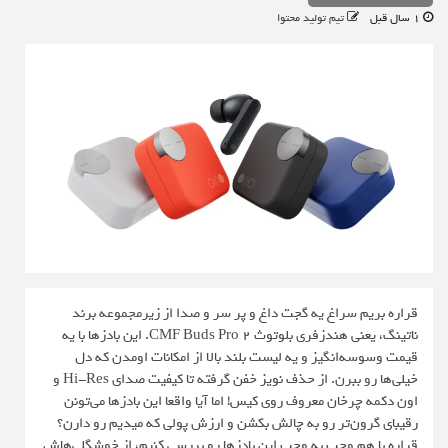
1 سال قبل
تیم تولید محتوا
قراره بریم سراغ یه گجت داغ و پر سر و صدا از زیرمجموعه برند
ناتینگ، یعنی هندزفری بلوتوث CMF Buds Pro 2. این بادزها با یه
قیمت وسوسه‌انگیز و یه لیست بلند بالا از امکانات اومدن که دل
خیلی‌ها رو ببرن. از حذف نویز خفن گرفته تا کیفیت صدای Hi-Res و
اون دکمه چرخان معروف روی کیس! اما آیا واقعا این بادزها می‌تونن
رقیبای گرون‌تر رو به چالش بکشن و ارزش پولی که میدیم رو دارن؟
قراره با هم وجب به وجب این بادزها رو بررسی کنیم، از خوشگلی‌هاش