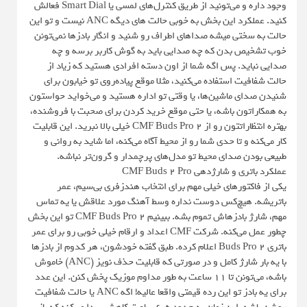
وجود داره و می‌تونید از طریق کنترل‌های لمسی یا Smart Dial فعالش
کنید. عملکرد این بخش به خوبی حالت های دیگه ANC نیست و تو این
حالت به سختی میشه صداهای اطراف رو شنید و انگار بادزها نمی‌تونن
خوب تشخیص بدن که چه صدایی باید به گوش کاربر برسه و چه
صدایی نباید. پس اگه شما از اون دسته افرادی هستید که زیاد از
حالت شفافیت استفاده می‌کنید، مثلا موقع پیاده‌روی تو خیابون برای
شنیدن صدای ماشین‌ها، یا وقتی تو اداره هستید و می‌خواید حواستون
به همکاراتون باشه، یا حتی موقع خرید کردن برای صحبت با فروشنده،
بهتره انتظاراتتون رو از CMF Buds Pro 2 خیلی بالا نبرید. این قابلیت
کار می‌کنه و تا حدی شما رو از محیط آگاه می‌کنه، اما شاید به روانی و
طبیعی بودن صدای محیط تو مدل‌های پرچمدار و گرون‌تر نباشه.
عملکرد باتری و شارژدهی CMF Buds 2 Pro
یکی از فاکتورهای خیلی مهم برای انتخاب هندزفری بی‌سیم، عمر
باتریشه. هیچ‌کس دوست نداره وسط آهنگ مورد علاقش یا یه تماس
مهم، شارژ بادزهاش تموم بشه. ببینیم CMF Buds Pro 2 تو این بخش
چطور عمل می‌کنه. شرکت CMF اعداد و ارقام خیلی خوبی رو برای عمر
باتری Buds Pro 2 اعلام کرده. طبق گفته خودشون، هر کدوم از بادزها
با یه بار شارژ کامل و در صورتی که قابلیت حذف نویز (ANC) خاموش
باشه، می‌تونن تا ۱۱ ساعت به طور مداوم موزیک پخش کنن. این عدد
برای یه بادز تو این رده قیمتی واقعا عالیه! اگه ANC یا حالت شفافیت