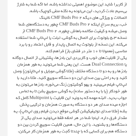
از کاربرا شاید این موضوع اهمیتی نداشته باشه، اما اگه شما به شارژ
بی‌سیم عادت کردید، این می‌تونه یه نکته منفی کوچیک باشه.
اتصالات و ویژگی های دیگه CMF Buds Pro 2 ناتینگ
خب، بریم سراغ اینکه CMF Buds Pro 2 چطور به دستگاه‌های شما
وصل میشه و کیفیت مکالمه باهاش چطوره. CMF Buds Pro 2 از
نسخه ۵.۳ بلوتوث برای اتصال به گوشی، تبلت یا لپ‌تاپ شما استفاده
می‌کنه. این نسخه از بلوتوث یه اتصال پایدار و قابل اعتماد رو با برد
مناسبی (معمولا تا ۱۰ متر در فضای باز) فراهم کنه.
یکی از قابلیت‌های خوب و کاربردی این بادزها، پشتیبانی از اتصال دوگانه
یا Dual Connection هست. این یعنی شما می‌تونید به طور همزمان
بادزها رو به دو تا دستگاه مختلف (مثلا گوشی موبایل و لپ‌تاپتون) وصل
کنید و به راحتی بین صدای این دو دستگاه سوییچ کنید. مثلا دارید با
لپ‌تاپ فیلم می‌بینید و یهو گوشیتون زنگ می‌خوره، بادزها می‌تونن به
طور خودکار (یا با یه دستور ساده) به گوشی سوییچ بشن تا به تماس
جواب بدید. البته مهمه که بدونید این قابلیت با Multipoint کامل که
اجازه میده صدای هر دو دستگاه به صورت همزمان و ترکیبی پخش
بشه (مثلا صدای نوتیفیکیشن گوشی موقع دیدن فیلم روی لپ‌تاپ)، یه
مقدار فرق داره. اینجا شما در هر لحظه فقط می‌تونید صدای یکی از
دستگاه‌ها رو بشنوید. با این حال، همین قابلیت سوییچ کردن بین دو
دستگاه هم برای کسایی که با چندتا گجت به طور همزمان کار می‌کنن،