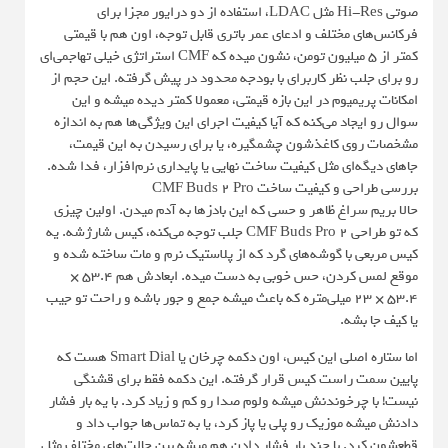
صوتی Hi-Res مثل LDAC، استفاده از دو درایور مجزا برای
فرکانس‌های مختلف و ادعای عمر باتری قابل توجه، اون هم با قیمتی
کمتر از 5 میلیون تومن، نشون میده که CMF استراتژی خیلی تهاجمی‌ای
رو برای جلب نظر کاربرای با بودجه محدود در پیش گرفته. این حجم از
امکانات پریمیوم در این بازه قیمتی، معمولا کمتر دیده میشه و این
سوال رو ایجاد می‌کنه که آیا کیفیت اجرای این ویژگی‌ها هم به اندازه
مشخصات روی کاغذشون چشمگیره، یا برای رسیدن به این قیمت،
جاهای دیگه‌ای مثل کیفیت ساخت نهایی یا پایداری نرم‌افزار، فدا شده.
بررسی طراحی و کیفیت ساخت CMF Buds 2 Pro
حالا بریم سراغ ظاهر و حسی که این بادزها به آدم میدن. اولین چیزی
که تو طراحی CMF Buds Pro 2 جلب توجه می‌کنه، کیس شارژشه. یه
کیس مربعی با گوشه‌های گرد که از پلاستیک نرم و مات ساخته شده و
موقع لمس کردن، حس خوبی به دست میده. ابعادش هم ۵۳.۴ ×
۵۳.۴ × ۲۳ میلی‌متره که باعث میشه جمع‌ و جور باشه و راحت تو جیب
یا کیف جا بشه.
اما ستاره اصلی این کیس، اون دکمه چرخان یا Smart Dial هست که
پایین سمت راست کیس قرار گرفته. این دکمه فقط برای قشنگی
نیست! با چرخوندنش میشه ولوم صدا رو کم و زیاد کرد. با یه بار فشار
دادنش میشه موزیک رو پلی یا پاز کرد، یا به تماس‌ها جواب داد و
قطعشون کرد. با چند بار فشار دادن هم میشه بین حالت‌های مختلف مثل