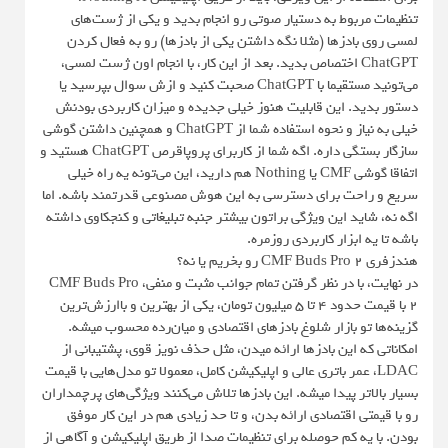
تنظیمات مربوط به دستیار صوتی رو انجام بدید و یکی از ژست‌های
لمسی روی بادزها (مثلا نگه داشتن یکی از بادزها) رو به فعال کردن
ChatGPT اختصاص بدید. بعد از این کار، با انجام اون ژست لمسی،
می‌تونید مستقیما با ChatGPT صحبت کنید و ازش سوال بپرسید یا
دستور بدید. این قابلیت هنوز خیلی جدیده و میزان کاربردی بودنش
خیلی به نیاز و نحوه استفاده شما از ChatGPT و همچنین داشتن گوشی
سازگار بستگی داره. اگه شما از کاربرای پروپاقرص ChatGPT هستید و
اتفاقا گوشی CMF یا Nothing هم دارید، این می‌تونه یه راه خیلی
سریع و راحت برای دسترسی به این هوش مصنوعی قدرتمند باشه. اما
اگه نه، شاید این ویژگی براتون بیشتر جنبه تبلیغاتی و کنجکاوی داشته
باشه تا یه ابزار کاربردی روزمره.
هندزفری CMF Buds Pro 2 رو بخریم یا نه؟
در نهایت، با در نظر گرفتن تمام جوانب مثبت و منفی، CMF Buds Pro
2 با قیمت حدود 4 تا 5 میلیون تومان، یکی از بهترین و باارزش‌ترین
گزینه‌ها تو بازار شلوغ بادزهای اقتصادی و میان‌رده محسوب میشه.
امکاناتی که این بادزها ارائه میدن، مثل حذف نویز قوی، پشتیبانی از
LDAC، عمر باتری عالی و اپلیکیشن کامل، معمولا تو مدل‌هایی با قیمت
بسیار بالاتر پیدا میشه. این بادزها تلاش می‌کنند ویژگی‌های پرچمداران
رو با قیمتی اقتصادی ارائه بدن، و تا حد زیادی هم در این کار موفق
بودن. با یه کم حوصله برای تنظیمات صدا از طریق اپلیکیشن و آگاهی از