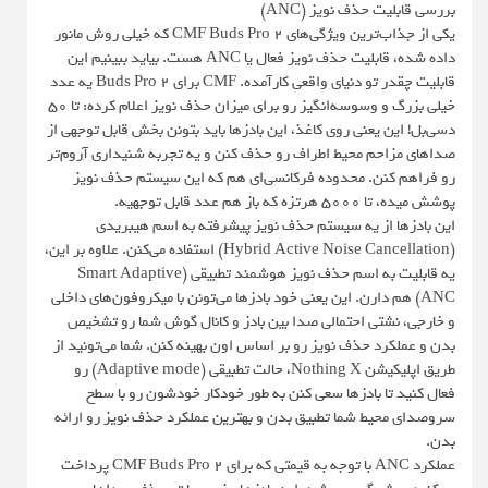
بررسی قابلیت حذف نویز (ANC)
یکی از جذاب‌ترین ویژگی‌های CMF Buds Pro 2 که خیلی روش مانور
داده شده، قابلیت حذف نویز فعال یا ANC هست. بیاید ببینیم این
قابلیت چقدر تو دنیای واقعی کارآمده. CMF برای Buds Pro 2 یه عدد
خیلی بزرگ و وسوسه‌انگیز رو برای میزان حذف نویز اعلام کرده: تا ۵۰
دسی‌بل! این یعنی روی کاغذ، این بادزها باید بتونن بخش قابل توجهی از
صداهای مزاحم محیط اطراف رو حذف کنن و یه تجربه شنیداری آروم‌تر
رو فراهم کنن. محدوده فرکانسی‌ای هم که این سیستم حذف نویز
پوشش میده، تا ۵۰۰۰ هرتزه که باز هم عدد قابل توجهیه.
این بادزها از یه سیستم حذف نویز پیشرفته به اسم هیبریدی
(Hybrid Active Noise Cancellation) استفاده می‌کنن. علاوه بر این،
یه قابلیت به اسم حذف نویز هوشمند تطبیقی (Smart Adaptive
ANC) هم دارن. این یعنی خود بادزها می‌تونن با میکروفون‌های داخلی
و خارجی، نشتی احتمالی صدا بین بادز و کانال گوش شما رو تشخیص
بدن و عملکرد حذف نویز رو بر اساس اون بهینه کنن. شما می‌تونید از
طریق اپلیکیشن Nothing X، حالت تطبیقی (Adaptive mode) رو
فعال کنید تا بادزها سعی کنن به طور خودکار خودشون رو با سطح
سروصدای محیط شما تطبیق بدن و بهترین عملکرد حذف نویز رو ارائه
بدن.
عملکرد ANC با توجه به قیمتی که برای CMF Buds Pro 2 پرداخت