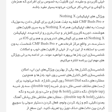
خیلی کاربردی و مفیده. این قابلیت به خصوص برای افرادی که همزمان
با گوشی و لپ‌تاپ کار می‌کنن، می‌تونه بسیار مفید باشه.
ویژگی های اپلیکیشن Nothing X
CMF Buds Pro 2 فقط یه جفت هندزفری برای گوش دادن به موزیک
نیست؛ به لطف اپلیکیشن همراه Nothing X و یه سری قابلیت‌های
هوشمند، تجربه کاربری کامل‌تر و جذاب‌تری رو ارائه میده. اپلیکیشن
Nothing X که هم برای گوشی‌های اندرویدی و هم برای iOS در
دسترسه، در واقع مرکز فرماندهی CMF Buds Pro 2 شماست. بدون
نصب و استفاده از این اپ، از خیلی از قابلیت‌های خوب و امکانات
شخصی‌سازی این بادزها بی‌بهره خواهید موند. در ادامه به برخی ویژگی
های مهم این برنامه اشاره میکنیم.
شخصی‌سازی کنترل‌ها: یکی از بهترین ویژگی‌های این اپ، امکان
شخصی‌سازی کامل کنترل‌های لمسی روی خود بادزها و همچنین
عملکردهای دکمه Smart Dial روی کیس شارژه. شما می‌تونید برای
ژست‌های مختلف لمسی مثل دو بار ضربه (double tap)، سه بار ضربه
(triple tap)، نگه داشتن (tap & hold) و حتی دو بار ضربه و نگه
داشتن (double tap & hold) ، عملکردهای مختلفی مثل پخش آهنگ
بعدی/قبلی، کم و زیاد کردن ولوم، فعال کردن دستیار صوتی یا سوییچ
کردن بین حالت‌های حذف نویز رو تعریف کنید. این سطح از