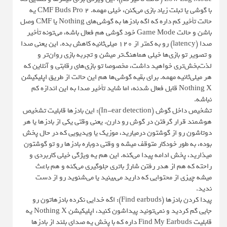
با گوشی یا تبلت زیاد بازی می‌کنن، خیلی مهمه. CMF Buds Pro 2 یه
حالت تأخیر کم داره که اگه بادزها به گوشی‌های Nothing یا CMF وصل
باشن و حالت Game Mode خود گوشی هم فعال باشه، می‌تونه تأخیر
صدا (latency) رو به کمتر از ۱۲۰ میلی‌ثانیه کاهش بده. این یعنی صدا
و تصویر تو بازی‌ها خیلی هماهنگ‌تر میشن و تجربه بازی روان‌تر و
لذت‌بخش‌تری خواهید داشت، مخصوصا تو بازی‌های رقابتی و آنلاین که
هر میلی‌ثانیه مهمه. برای بقیه گوشی‌ها هم این حالت از طریق اپلیکیشن
Nothing X قابل فعال شدنه، اما شاید تأخیر صدا به این اندازه کم
نباشه.
تشخیص داخل گوش (In-ear detection): این بادزها قابلیت تشخیص
هوشمند قرار گرفتن در گوش رو دارن. یعنی وقتی یکی از بادزها یا هر
دوتاشون رو از گوشتون درمیارید، موزیک یا ویدیویی که در حال پخش
بوده، به طور خودکار متوقف میشه و وقتی دوباره بادزها رو تو گوشتون
میذارید، پخش ادامه پیدا می‌کنه. این هم یه ویژگی خیلی کاربردی و
راحته که هم از هدر رفتن شارژ باتری جلوگیری می‌کنه و هم باعث
میشه چیزی از محتوایی که دارید می‌بینید یا می‌شنوید رو از دست
ندید.
پیدا کردن بادزها (Find earbuds): اگه خدایی نکرده بادزهاتون رو
جایی گم کردید و نمی‌تونید پیداشون کنید، اپلیکیشن Nothing X یه
قابلیت Find My Earbuds داره که با پخش یه صدای بلند از بادزها