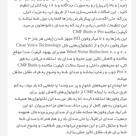
(مید) و بالا (تریبل) رو به صورت جداگانه و با ۱۲ پله کنترلی تنظیم
کنید. این امکانات شخصی‌سازی صدا از طریق اپ، یه مزیت خیلی
بزرگه. حتی اگه صدای پیش‌فرض بادزها کاملا باب میل شما نباشه، با
این تنظیمات شانس زیادی دارید که به صدای دلخواهتون برسید.
کیفیت مکالمه CMF Buds 2 Pro
این بادزها به ۶ تا میکروفون HD مجهز شدن (یعنی هر بادز ۳ تا
میکروفون داره) و از تکنولوژی‌هایی مثل Clear Voice Technology
2.0 و Wind Noise Reduction 2.0 هم برای بهبود کیفیت صدا موقع
مکالمه و کاهش تاثیر نویز محیط و صدای باد استفاده می‌کنن. به طور
کلی، تو محیط‌های داخلی و نسبتا ساکت، کیفیت مکالمه با CMF Buds
Pro 2 خوب و رضایت‌بخشه و صدای شما به وضوح به طرف مقابل منتقل
میشه.
اما اوضاع تو محیط‌های شلوغ و پر سروصدا یا جاهایی که باد میاد، یه کم
فرق می‌کنه. با اینکه CMF از تکنولوژی‌های کاهش نویز برای
میکروفون‌ها استفاده کرده، اما به نظر میرسه این تکنولوژی‌ها همیشه
نمی‌تونن به طور کامل از پس حذف صداهای مزاحم بربیان. تو این
شرایط، میکروفون‌ها ممکنه مقداری از صدای پس‌زمینه مثل همهمه
جمعیت، صدای ترافیک یا حتی صدای باد رو هم همراه با صدای شما
ضبط و منتقل کنن و این موضوع می‌تونه روی شفافیت و وضوح صدای
شما برای طرف مقابل تاثیر منفی بذاره.