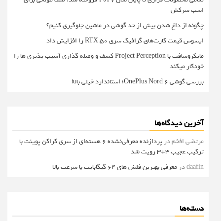
اسب سرکش
چگونه از داغ شدن بیش از حد گوشی در ماشین جلوگیری کنیم؟
ایسوس قیمت کارت‌های گرافیک سری RTX 50 را افزایش داد
مایکروسافت با Project Perception کشف و وصله گذاری آسیب پذیری ها را
خودکار میکند
بررسی گوشی OnePlus Nord 6؛ استاندارد خیلی بالا!
آخرین دیدگاه‌ها
مرتضی افخم
در
پردازنده معرفی‌نشده 6 هسته‌ای از سری کراکن پوینت با
ترکیب عجیب 3+3 رویت شد
daafin
در
معرفی بهترین فلش های 64 گیگابایت با سرعت بالا
دسته‌ها