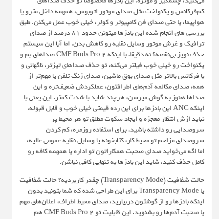
می‌کنید، چشمگیر و موثره. این بادزها مخصوصا تو حذف صداهای
کم‌فرکانس و یکنواخت مثل صدای موتور اتوبوس، همهمه داخل مترو یا
هواپیما، یا حتی صدای فن کامپیوتر و کولر، خیلی خوب عمل می‌کنن. طبق
بررسی های انجام شده این بادزها میتونن حدود ۸۱ درصد از صدای
ترافیک و غرش موتور وسایل نقلیه رو کاهش بدن. اما آیا این سیستم
حذف نویز بی‌نقصه؟ نه دقیقا. با اینکه CMF Buds Pro 2 صداهای بم و
یکنواخت رو خیلی خوب فیلتر می‌کنه، تو حذف صداهای تیزتر، ناگهانی و
با فرکانس بالاتر مثل صدای بوق ماشین، صدای زنگ تلفن یا مهم‌تر از
همه، صدای مکالمه آدم‌های اطرافتون، عملکردش ضعیف‌تره و این
صداها هنوز به گوش میرسن، هرچند شاید با شدت کمتر. این یعنی با
اینکه ANC این بادزها برای این رده قیمتی خیلی خوب و قابل قبوله،
نباید ازش انتظار معجزه و ایجاد سکوت مطلق تو هر محیط پر
سروصدایی رو داشته باشید. برای استفاده روزمره، کم کردن
سروصدای مزاحم تو محیط کار، کتابخونه یا وسایل نقلیه عمومی عالیه،
اما اگه می‌خواید صدای صحبت همکاراتون تو اداره یا همهمه کافه رو
کامل حذف کنید، شاید این بادزها به تنهایی کافی نباشن.
حالت شفافیت (Transparency Mode) چقدر کاربردیه؟ حالت شفافیت
یا Transparency Mode برای این طراحی شده که شما بتونید بدون
اینکه بادزها رو از گوشتون دربیارید، صدای محیط اطراف، اعلان‌های مهم
یا صحبت آدم‌ها رو بشنوید. این قابلیت تو CMF Buds Pro 2 هم