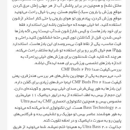
مختل نشه) و همچنین در برابر پاشش آب از هر جهتی (مثل عرق کردن
موقع ورزش یا بارون سبک) مقاوم هستن. پس با خیال راحت می‌تونید
موقع ورزش کردن، پیاده‌روی تو هوای بارونی یا حتی کنار استخر ازشون
استفاده کنید. اما خیلی مهمه که حواستون باشه این استاندارد فقط
برای خود بادزهاست و کیس شارژشون ضدآب نیست! پس اگه بادزها
خیس شدن، قبل از گذاشتن توی کیس حتما خشکشون کنید.راحتی و
فیت مناسب، یکی از نقاط قوت بی‌سروصدای این بادزهاست. استاندارد
IP55 هم خیال کاربر رو برای استفاده تو شرایط مختلف راحت می‌کنه،
هرچند که شاید فیت شدنشون برای ورزش‌های خیلی پرتحرک به
اندازه بادزهای تخصصی ورزشی برای همه ایده‌آل نباشه.
بررسی کیفیت صدا CMF Buds 2 Pro
خب، می‌رسیم به یکی از مهم‌ترین بخش‌های هر بررسی هندزفری، یعنی
کیفیت صدا! CMF Buds Pro 2 اینجا حرف‌های زیادی برای گفتن داره.
این بادزها به طور پیش‌فرض صدای خیلی بیس‌محور و کوبنده‌ای دارن.
این حجم از بیس به لطف استفاده از یه درایور دینامیک ۱۱ میلی‌متری
مخصوص بیس و همچنین تکنولوژی انحصاری CMF به اسم Ultra
Bass Technology 2.0 هست. این تکنولوژی ادعا می‌کنه که می‌تونه
به طور هوشمند عناصر بیس تو موزیک رو تشخیص بده و فرکانس‌های
پایین رو به صورت داینامیک و در لحظه تقویت کنه.
جذابیت Ultra Bass 2.0 به همینجا ختم نمیشه. شما می‌تونید از طریق