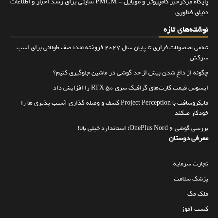
پایگاه مرکزخبر کامپیوتر و موبایل - PMCM سایتی برای رسد اخبار و اطلاعات
دنیای فناوری
نوشته‌های تازه
تمامی محصولات فراری تا پایان سال ۲۰۲۷ فروخته شد؛ صف طولانی برای اسب
سرکش
چگونه از داغ شدن بیش از حد گوشی در ماشین جلوگیری کنیم؟
ایسوس قیمت کارت‌های گرافیک سری RTX 50 را افزایش داد
مایکروسافت با Project Perception کشف و وصله گذاری آسیب پذیری ها را
خودکار میکند
بررسی گوشی OnePlus Nord 6؛ استاندارد خیلی بالا!
معرفی دوستان
تجارت سرمایه
پزشک سلامت
ملک مگ
کشت آموز