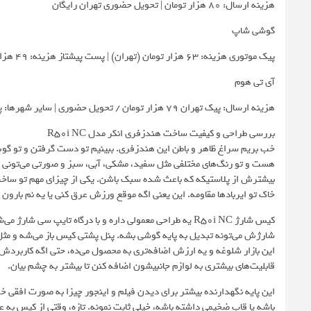
هزینه ارسال: 80 هزار تومان | تحویل حضوری تهران رایگان
گوشی شاپ
پیک موتوری هزینه: 63 هزار تومان (تهران) | پست پیشتاز هزینه: 49 هزار تومان
آی تی هوم
هزینه ارسال: پیک تهران 79 هزار تومان / تحویل حضوری | سایر شهرها: پس کرایه
بررسی طراحی و کیفیت ساخت هندزفری انکر مدل R50i NC
هست و تو رنگ‌های مختلفی مثل سفید، مشکی، آبی، سبز و صورتی می‌تونی پ
خاک تو ایربادها مقاومه. این یعنی اگه موقع ورزش عرق کنی یا یه نم بارون 
کیس شارژ R50i NC یه طراحی معمولی داره و با درگاه تایپ سی
شارژش می‌تونه تبدیل به پایه گوشی بشه. پنل پشتی کیس باز می‌شه و مثل 
این بازار شلوغه و یه ارزش اضافه‌تری به محصول می‌ده، حتی اگه کاربردش
قابلیت‌های بیشتری به لوازم جانبیشون اضافه کنن تا بیشتر به چشم بیان.
باشه یا قاب ضخیمی داشته باشه، خیلی ثابت نمونه. تازه، وقتی از کیس به عن