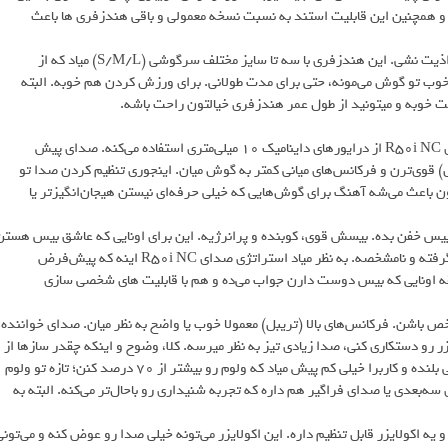
یم و همچنین این قابلیت استند به نسبت نسخه معمولی و باقی هندزفری ها باعث
طراحی ارگونومیک R50i NC جوریه که اگه طولانی مدت هم استفاده کنی، اذیت نشی. این هندزفری با سه تا سایز مختلف سرگوشی (S/M/L) میاد که از
وب تو گوش می‌مونه، حتی برای مدت طولانی. برای ورزش کردن هم خوبه. البته
 خوبه و میتونید از طول عمر هندزفری خیالتون راحت باشه.
اصل ماجرا اینجاست! ببینیم R50i NC تو بخش صدا چیکار کرده. هندزفری R50i NC از درایورهای داینامیک ۱۰ میلی‌متری استفاده می‌کنه. صدای پیش‌
 (تریبل) قوی‌ترن و فرکانس‌های میانی کمتر به گوش میان. اینجوری تنظیم کردن صدا تو
 باعث می‌شه آهنگ برای گوش‌هایی که خیلی حرفه‌ای نیستن هیجان‌انگیزتر یا
ساندکور استفاده می‌کنه تا بیس خفن بده. بیسش قوی، کوبنده و پرانرژیه. این برای اونایی که عاشق بیس هست
خیلی خوبه، ولی شاید برای بقیه که صدای متعادل‌تری دوست دارن، زیادی گرفته و نامشخصه. به نظر میاد استراتژی صدای R50i NC اینه که پیش‌فرض
قه اونایی که بیس دوست دارن جواب می‌ده و هم با قابلیت های شخصی سازی
ن تنظیم V شکل صدا شاید کمتر مشخص باشن. فرکانس‌های بالا (تریبل) معمولا خوب یا واضح به نظر میان. صدای خواننده
ر رو دستکاری کنی، صدا زیادی تیز به نظر میرسه. کلا، وضوح و اینکه چقدر سازها از
هم جدا شنیده می‌شن، برای این قیمت خوبه. صدای ایربادها به اندازه کافی بلنده و کاربرا خیلی کم پیش میاد که ولوم رو بیشتر از ۷۰ درصد کنن؛ تازه تو ولوم
ه‌بعدی یا صدای فراگیر هم داره که تجربه شنیداری رو باحال‌تر می‌کنه. البته به
 ۲۲ تا حالت پیش‌ فرض اکولایزر و یه اکولایزر قابل تنظیم داره. این اکولایزر می‌تونه خیلی صدا رو عوض کنه و می‌تون