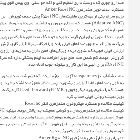
صدا رو جوری که دوست داری تنظیم کنی و اگه خواستی اون بیس قوی پیش‌ ف
عملکرد حذف نویز هندزفری Anker R50i NC
هم داره که می‌تونی خودت دستی حذف نویز رو با ۵ تا سطح و ۳ تا حالت مختلف (مثلا حالت حمل و نقل) از طریق اپلیکیشن ساندکور تنظیم کنی.
قابلیت حذف نویز برای این قیمت خوبه و تو حذف صداهای با فرکانس پای
ارزش خیلی خوبیه که نشون می‌ده ویژگی‌های خفن دارن به مدل‌های ارزون‌تر 
گرون‌تر، مهمه. کم شدن صداهای نویز اطراف، به اینم بستگی داره که س
R50i NC، برای خیلی‌ها این کار رو میتونه خوب انجام بده.
حالت شفافیت (Transparency) بهت اجازه می‌ده اگه
به خوبی صداهای اطرافتون رو بشنوید. پس انتظار معجزه نداشته باشید، ولی
هست که با تنظیم به
نویز نمیشه روش خیلی حساب کرد.
کیفیت مکالمه و عملکرد میکروفون هندزفری انکر R50i nc
جاهای آروم یا داخل خونه واضح و قابل فهمن. الگوریتم هوش مصنوعی سعی 
خوبه، ولی برای ضبط صدا خیلی تعریفی نداره.
عمر باتری و شارژدهی هندزفری Anker R50i NC