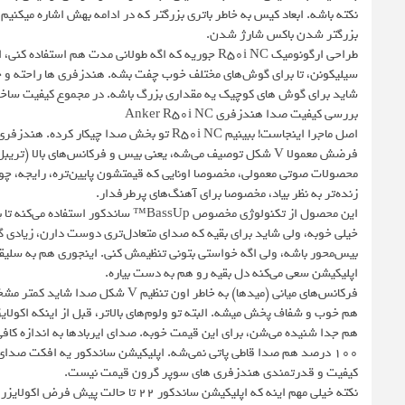
نکته باشه. ابعاد کیس به خاطر باتری بزرگتر که در ادامه بهش اشاره میکن
بزرگتر شدن باکس شارژ شدن.
سیلیکونن، تا برای گوش‌های مختلف خوب چفت بشه. هندزفری ها راحته و خ
شاید برای گوش های کوچیک یه مقداری بزرگ باشه. در مجموع کیفیت ساخت
بررسی کیفیت صدا هندزفری Anker R50i NC
فرضش معمولا V شکل توصیف می‌شه، یعنی بیس و فرکانس‌های بالا
محصولات صوتی معمولی، مخصوصا اونایی که قیمتشون پایین‌تره، رایجه، چون
زنده‌تر به نظر بیاد، مخصوصا برای آهنگ‌های پرطرفدار.
این محصول از تکنولوژی مخصوص BassUp™ 
بیس‌محور باشه، ولی اگه خواستی بتونی تنظیمش کنی. اینجوری هم به سلی
اپلیکیشن سعی می‌کنه دل بقیه رو هم به دست بیاره.
فرکانس‌های میانی (میدها) به خاطر او
هم خوب و شفاف پخش میشه. البته تو ولوم‌های بالاتر، قبل از اینکه اکولایز
۱۰۰ درصد هم صدا قاطی پاتی نمی‌شه. اپلیکیشن ساندکور یه افکت صدای س
کیفیت و قدرتمندی هندزفری های سوپر گرون قیمت نیست.
نکته خیلی مهم اینه که اپلیکیشن ساندکور