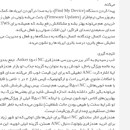
می‌کنه.
پیدا کردن دستگاه (Find My Device): با به صدا درآوردن ایربادها، کمک می‌کنه اگه گمشون کردی پیداشون کنی.
خریدی هم می‌تونه بهتر بشه و مشکلاتش رفع بشه، که همیشه برای TWSهای اقتصادی اینجوری نیست.
صدای سه‌بعدی/صدای فراگیر: این افکت صوتی رو فعال می‌کنه.
مدیریت اتصال چندگانه: اتصال دوگانه به دستگاه‌ها رو فعال و مدیریت می‌ک
نمایش سطح باتری: درصد باتری ایربادها رو نشون می‌ده.
نتیجه‌ گیری
یه عالمه ویژگی باحال، خودش رو به عنوان یه گزینه جذاب تو بازار هندز
اینا اشاره کرد: ANC تطبیقی که برای این قیمت خوب کار می‌کن
با امکانات متنوع، طراحی راحت و ارگونومیک، کیس شارژ ۲ در ۱ خاص با قابلیت تبدیل به پایه گوشی، و پشتیبانی از اتصال چندگانه.
با همه خوبی‌هاش، R50i NC بی‌عیب هم نیست. بیس پیش
می‌تونه بگیر نگیر داشته باشه. اندازه کیسش شاید برای بعضی‌ها بزرگ به ن
بهترین‌های کلاس خودشون نیست
تو شرایط سخت یا طبیعی بودن حالت شفافیت) نشون می‌ده که به خاطر اقتص
معادل مستقیم پرچمدارای گرون‌قیمت نیست.
هندزفری انکر ساندکور R50i NC برای خیلی‌ها مثل ا