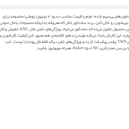
هندزفری انکر ساندکور R50i NC مثل یه قهرمان وارد بازار شلوغ پلوغ هدفون‌های بی‌سیم شده، اونم با قیمت مناسب حدود 2 میلیون تومانی! مخصوصا برای
ف نویز فعال (ANC) هستن ولی نمی‌خوان جیبشون رو خالی کنن. برند ساندکور انکر کلا معروفه به اینکه محصولات باحال صوتی
با قیمت خوب تولید می‌کنه و R50i NC هم از این قاعده مستثنی نیست. این محصول نشون می‌ده که ساندکور می‌خواد ویژگی‌های خفنی مثل ANC تطب
یاره. این کارش باعث می‌شه بقیه برندهای اقتصادی هم مجبور شن کیفیت کارشون رو
ببرن بالا که آخرش به نفع ما مصرف‌کننده‌هاست و نشون می‌ده که تکنولوژی TWS چقدر پیشرفت کرده و ویژگی‌های خفن دیگه فقط مال پولدارا نیست. خب
An همراه موبونیوز باشید.