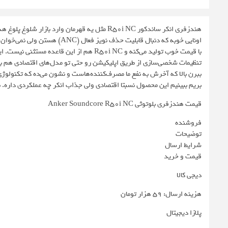
اونایی خوبه که دنبال قابلیت حذ
تنظیمات شخصی‌سازی از طریق اپلیکیشن رو حتی تو مدل‌های اقتصادی هم ب
بریم ببینیم این محصول نسبتا اقتصادی ولی جذاب انکر چه عملکردی داره. با بررسی هندزفری ker r50i NC
قیمت هندزفری بلوتوثی Anker Soundcore R50i NC
فروشنده
توضیحات
شرایط ارسال
قیمت و خرید
دیجی کالا
هزینه ارسال: 59 هزار تومان
پلازا دیجیتال