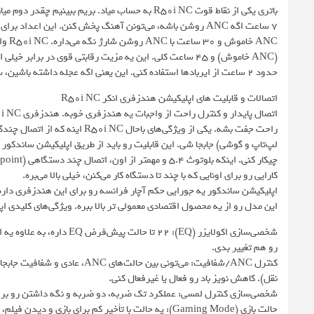
حدود ۲ ساعت از ایربادها استفاده کنی. این یعنی اگه عجله داشته باشین، سریع شارژ می‌شه و کارتون راه میفته.
اتصالات و قابلیت های اپلیکیشن هندزفری انکر R50i NC
راحت جفت بشه. یکی از ویژگی‌های 
لپ‌تاپ و گوشی) جابجا شی. این قابلیت رو باید از طریق اپلیکیشن ساندکور
کارایی رو برای اونایی که با چند تا دستگاه کار می‌کنن، خیلی بالا می‌بره.
اپلیکیشن ساندکور یه جورایی حکم آچار فرانسه رو برای این هندزفری دار
این مدل رو از یه محصول اقتصادی معمولی تر بالا ببره. ویژگی‌های کلیدی ا
شخصی‌سازی اکولایزر (Q): ۲۲
رو هم تغییر بدی.
نقل). کاهش نویز باد رو فعال یا غیرفعال کنی.
شخصی‌سازی کنترل لمسی: عملکرد تک ضربه، دو ضربه و نگه داشتن رو برای 
حالت بازی (Gaming Mode): یه حالت با تأخیر کم برای با