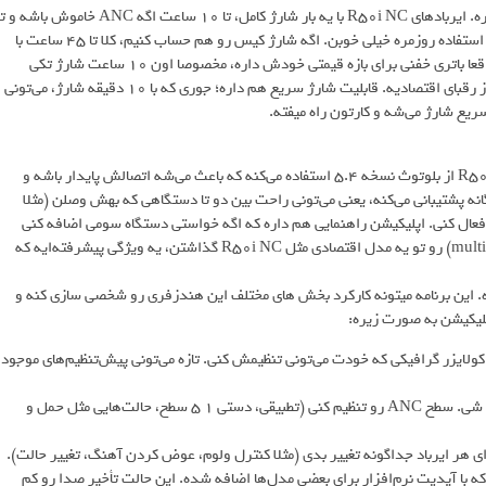
باتری یکی از نقاط قوت R50i NC به حساب میاد. بریم ببینیم چقدر دوم میاره. ایربادهای R50i NC با یه بار شارژ کامل، تا ۱۰ ساعت اگه ANC خاموش باشه 
۷ ساعت اگه ANC روشن باشه، می‌تونن آهنگ پخش کنن. این اعداد برای استفاده روزمره خیلی خوبن. اگه شارژ کیس رو هم حساب کنیم، کلا تا ۴۵ ساعت با
ANC خاموش و ۳۰ ساعت با ANC روشن شارژ نگه می‌داره. R50i NC واقعا باتری خفنی برای بازه قیمتی خودش داره، مخصوصا اون ۱۰ ساعت شارژ تکی
(ANC خاموش) و ۴۵ ساعت کلی. این یه مزیت رقابتی قوی در برابر خیلی از رقبای اقتصادیه. قابلیت شارژ سریع هم داره؛ جوری که با ۱۰ دقیقه شارژ، می‌تونی
اتصال پایدار و کنترل راحت از واجبات یه هندزفری خوبه. هندزفری R50i NC از بلوتوث نسخه ۵.۴ استفاده می‌کنه که باعث می‌شه اتصالش پایدار باشه و
باحال R50i NC اینه که از اتصال چندگانه پشتیبانی می‌کنه، یعنی می‌تونی راحت بین دو تا دستگاهی که بهش وصلن (مثلا
 فعال کنی. اپلیکیشن راهنمایی هم داره که اگه خواستی دستگاه سومی اضافه کنی
چیکار کنی. اینکه بلوتوث ۵.۴ و مهمتر از اون، اتصال چند دستگاهی (multipoint) رو تو یه مدل اقتصادی مثل R50i NC گذاشتن، یه ویژگی پیشرفته‌ایه که
ه. این برنامه میتونه کارکرد بخش های مختلف این هندزفری رو شخصی سازی کنه و
پلیکیشن به صورت زیره:
E تا حالت پیش‌فرض EQ داره، به علاوه یه اکولایزر گرافیکی که خودت می‌تونی تنظیمش کنی. تازه می‌تونی پیش‌تنظیم‌های موجود
کنترل ANC/شفافیت: می‌تونی بین حالت‌های ANC، عادی و شفافیت جابجا شی. سطح ANC رو تنظیم کنی (تطبیقی، دستی ۱ ۵ سطح، حالت‌هایی مثل حمل و
هر ایرباد جداگونه تغییر بدی (مثلا کنترل ولوم، عوض کردن آهنگ، تغییر حالت).
زی و دیدن فیلم، که با آپدیت نرم‌افزار برای بعضی مدل‌ها اضافه شده. این حالت تأخیر صدا رو کم