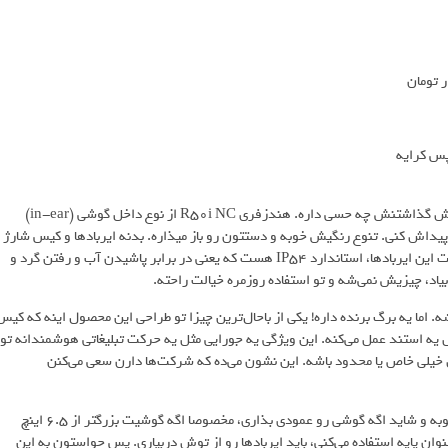
خب بریم سراغ ظاهر و باطن این هندزفری. ببینیم تو دست گرفتن و تو گوش گذاشتنش چه حسی داره. هندزفری R50i NC از نوع داخل گوشی (in-ear)
یداش کنی. تنوع رنگیش خوبه و دستتون رو باز میذاره. بدنه ایربادها و کیس شارژ
بیشترش از پلاستیکه که باعث شده سبک باشن. یکی از چیزای مهم تو ساخت این ایربادها، استاندارد IP54 هست که یعنی در برابر پاشیدن آب و رفتن گرد و
بیاد، چیزیش نمی‌شه و تو استفاده روزمره خیالت راحته.
 شارژ می‌شه. اما یه برگ برنده داره! یکی از باحال‌ترین چیزا تو طراحی این محصول اینه که کیس
یه استند عمل می‌کنه. این ویژگی یه جورایی مثل یه حرکت تبلیغاتی هوشمندانه تو
 خیلی خاص یا محدود باشه. این نشون می‌ده که شرکت‌ها دارن سعی می‌کنن
این پایه نگهدارنده بیشتر برای دیدن فیلم و اینجور چیزا به صورت افقی خوبه و شاید اگه گوشی رو عمودی بذاری، مخصوصا اگه گوشیت بزرگتر از ۶.۵ اینچ
وان پایه استفاده می‌کنی، باید ایربادها رو از توش دربیاری. پس حواستون به این