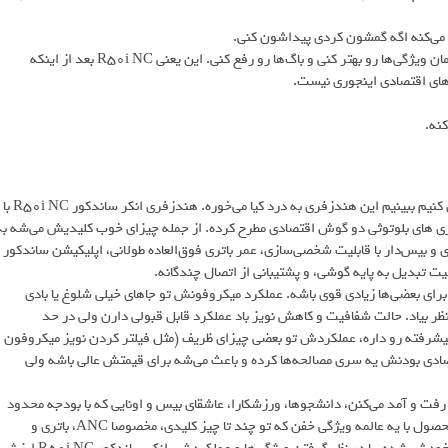
به‌روزرسانی نرم‌افزار (Firmware Updates): باعث می‌شه بتونی در طول زمان ویژگی‌ها رو بهتر کنی و باگ‌ها رو رفع کنی. این یعنی R50i NC بعد از اینکه
نه.
خب رسیدیم به آخر بررسی بررسی هندزفری Anker r50i NC. جمع‌ بندی کنیم ببینیم این هندزفری به درد کیا می‌خوره. هندزفری انکر ساندکور R50i NC با
فری های بلوتوثی دو گوش اقتصادی مطرح کرده. از جمله چیزای خوب کلیدیش می‌شه به
ه، صدای قوی و بیس‌دار با قابلیت شخصی‌سازی، عمر باتری فوق‌العاده طولانی، اپلیکیشن ساندکور
‌ فرضش شاید برای بعضی‌ها زیادی قوی باشه. عملکرد میکروفونش تو جاهای خیلی شلوغ یا بادی
ظر بیاد. حالت شفافیت و کاهش نویز باد عملکرد قابل قبولی دارن ولی در حد
ن. با اینکه R50i NC خیلی از ویژگی‌های پیشرفته رو داره، عملکردش تو بعضی چیزای ظریف (مثل فیلتر کردن نویز میکروفون
ادی بودنش یه سری مصالحه‌ها کرده و باعث می‌شه برای قیمتش عالی باشه ولی
ونایی که تو شهر زیاد رفت و آمد می‌کنن، دانشجوها، ورزشکارا، عاشقای بیس و اونایی که با بودجه محدود
برای خرید هندزفری بلوتوث دنبال ANC هستن، گزینه خیلی خوبیه. این محصول با یه عالمه ویژگی خفن که تو چند تا چیز کلیدی، مخصوصا ANC، باتری و