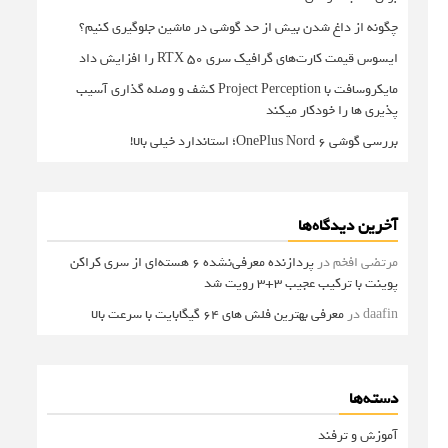
چگونه از داغ شدن بیش از حد گوشی در ماشین جلوگیری کنیم؟
ایسوس قیمت کارت‌های گرافیک سری RTX 50 را افزایش داد
مایکروسافت با Project Perception کشف و وصله گذاری آسیب
پذیری ها را خودکار میکند
بررسی گوشی OnePlus Nord 6؛ استاندارد خیلی بالا!
آخرین دیدگاه‌ها
مرتضی افخم
در
پردازنده معرفی‌نشده 6 هسته‌ای از سری کراکن
پوینت با ترکیب عجیب 3+3 رویت شد
daafin
در
معرفی بهترین فلش های 64 گیگابایت با سرعت بالا
دسته‌ها
آموزش و ترفند