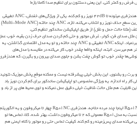
رض رو کمتر کنی. این یعنی دستتون برای تنظیم صدا کاملا بازه!
بریم سراغ یکی از مهم‌ترین قابلیت‌های R50i NC یعنی حذف نویزش. این هندزفری میتونه تا 42dB نویز رو کم کنه. یکی از ویژگی‌های خفنش، ANC تطبیقی
(Adaptive ANC) هست که صدای بیرون رو تشخیص می‌ده و خودش بهترین سطح حذف نویز رو انتخاب می‌کنه. تازه، ANC چند حالته (Multi-Mode ANC)
ین مثل صدای فن، کولر، غرش موتور و حتی کم کردن صدای حرف زدن بقیه، خوب عمل
می‌کنه. ولی خب، جلوی صداهای خیلی بلند و با فرکانس بالا خیلی کاری ازش برنمیاد. اینکه ANC تطبیقی و ANC چند حالته رو تو یه مدل اقتصادی گذاشتن، یه
هم میرسن. البته، اینکه واقعا چقدر خوب کار می‌کنه در مقایسه با مدل‌های
رگوشی‌ها چقدر خوب تو گوش چفت بشن و جلوی صدای بیرون رو بگیرن، که هندزفری
 لازم شد، صدای دور و برت رو بشنوی. این بخش خیلی پیشرفته نیست و ممکنه موقع پخش موزیک نتونید
 کار راه اندازه. یه ویژگی مخصوص تو اپلیکیشن ساندکور برای کم کردن نویز باد
ره میکروفون Feed-Forward (FF MIC) کار می‌کنه. این قابلیت هم مثل حالت شافیت خیلی دقیق عمل نمیکنه و توی محیط های پر از باد و
کیفیت مکالمه تو هندزفری‌های دو گوشی همیشه یه چالش بوده. ببینیم R50i NC اینجا چند مرده حلاجه. هندزفری R50i NC چهار تا میکروفون و یه الگوریتم
هوش مصنوعی داره که باعث می‌شه موقع تماس صدا واضح بره. این یعنی نسبت به مدل R50i معمولی که ۲ تا میکروفون داشت، بهتر شده. کلا، تماس‌ها تو
می‌کنه صدای پس‌زمینه رو کم کنه. کیفیت تماس حتی رو موتور با کلاه ایمنی هم