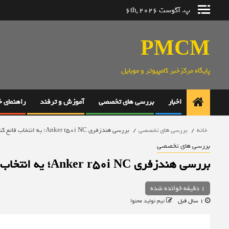
رش
پ. آگوست 6th, 2026
ه
حتوا
PMCM
پایگاه مرکزخبر کامپیوتر و موبایل
اخبار
بررسی های تخصصی
آموزش و ترفند
راهنمای 
خانه
بررسی های تخصصی
بررسی هندزفری Anker r50i NC؛ یه انتخاب قانع کننده!
بررسی های تخصصی
بررسی هندزفری Anker r50i NC؛ یه انتخاب قانع کننده!
1 دقیقه خوانده شده
1 سال قبل
تیم تولید محتوا