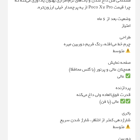
مشکلاتی مثل داغ شدن و باگ‌های نرم‌افزاری بهتون یادآوری می‌کنه که
چرا قیمت Poco X7 Pro از یه پرچمدار خیلی ارزون‌تره.
وضعیت بعد از ۶ ماه
امتیاز
طراحی
چرم خط می‌افته، رنگ فریم دوربین میره
متوسط
صفحه نمایش
همچنان عالی و پرنور (با گلس محافظ!)
عالی
پردازنده
قدرت فوق‌العاده ولی داغ می‌کنه
عالی (با فن)
باتری
شارژدهی کمتر از انتظار، شارژ شدن سریع
متوسط
دوربین