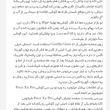
حتی اگه با جت واش (آب پرفشار) هم بشوریدش نباید چیزیش بشه
(البته امتحان نکنید!). کاربرهایی بودن که گوشی رو بردن تو حمام، زیر
دوش، یا حتی موقع شستن ظرف‌ها گوشی افتاده تو سینک پر از آب و
آخ نگفته.
تو بازار میان‌رده‌ها که اکثر گوشی‌ها نهایتا IP54 یا IP67 دارن، این
حرکت پوکو یه برگ برنده بزرگه. یعنی اگه شغلتون جوریه که با آب و
خاک سر و کار دارید یا کلا آدم دست و پا چلفتی‌ای هستید، این گوشی
سگ‌جون‌تر از بقیه‌ست.
روی صفحه نمایش از Gorilla Glass 7i استفاده شده. اسمش خیلی
دهن‌پرکنه، ولی تو عمل چی؟ خیلی از کاربرها فکر کردیم چون گوریلا
گلس ۷ داره، دیگه نیاز به گلس محافظ نیست و اون پلاستیک فابریک
روی صفحه رو کندیم. نتیجه؟ بعد از چند ماه صفحه پر شده از خط و
خش‌های ریز. این نشون میده که هنوزم شیشه شیشه‌ست و شن و
ماسه و گرد و غبار جیب می‌تونن خط بندازن روش. پس حتما، تاکید
می‌کنم حتما، یه گلس درست و حسابی همون اول کار بندازید روش و
به تبلیغات گوریلا گلس دل نبندید.
برای اطلاعات بیشتر میتونید به ویدئو بررسی گوشی Poco X7 Pro
موبونیوز مراجعه کنید.
بررسی بلندمدت صفحه نمایش گوشی Poco X7 Pro شیائومی
اگه بخوام یکی از نقاط قوت اصلی این گوشی رو بگم که حتی بعد از
گذشت زمان هم کیفیتش رو حفظ کرده، همین صفحه نمایششه. پوکو