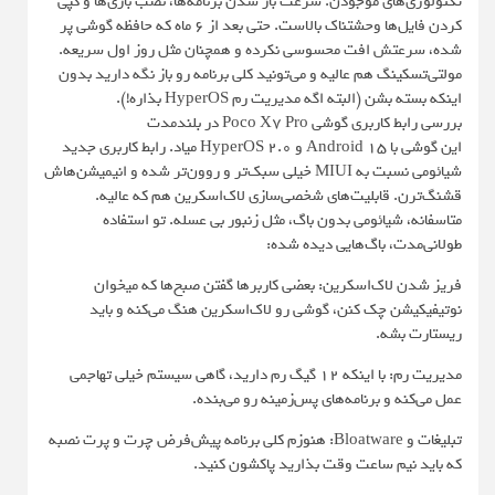
تکنولوژی‌های موجودن. سرعت باز شدن برنامه‌ها، نصب بازی‌ها و کپی
کردن فایل‌ها وحشتناک بالاست. حتی بعد از ۶ ماه که حافظه گوشی پر
شده، سرعتش افت محسوسی نکرده و همچنان مثل روز اول سریعه.
مولتی‌تسکینگ هم عالیه و می‌تونید کلی برنامه رو باز نگه دارید بدون
اینکه بسته بشن (البته اگه مدیریت رم HyperOS بذاره!).
بررسی رابط کاربری گوشی Poco X7 Pro در بلندمدت
این گوشی با Android 15 و HyperOS 2.0 میاد. رابط کاربری جدید
شیائومی نسبت به MIUI خیلی سبک‌تر و روون‌تر شده و انیمیشن‌هاش
قشنگ‌ترن. قابلیت‌های شخصی‌سازی لاک‌اسکرین هم که عالیه.
متاسفانه، شیائومی بدون باگ، مثل زنبور بی عسله. تو استفاده
طولانی‌مدت، باگ‌هایی دیده شده:
فریز شدن لاک‌اسکرین: بعضی کاربرها گفتن صبح‌ها که میخوان
نوتیفیکیشن چک کنن، گوشی رو لاک‌اسکرین هنگ می‌کنه و باید
ریستارت بشه.
مدیریت رم: با اینکه ۱۲ گیگ رم دارید، گاهی سیستم خیلی تهاجمی
عمل می‌کنه و برنامه‌های پس‌زمینه رو می‌بنده.
تبلیغات و Bloatware: هنوزم کلی برنامه پیش‌فرض چرت و پرت نصبه
که باید نیم ساعت وقت بذارید پاکشون کنید.