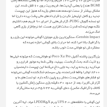
قدرت اجرای ۹۰ یا حتی ۱۲۰ فریم رو داره، اما تو بعضی نسخه‌ها (مثل
BGMI هند) یا بعضی آپدیت‌ها، فریم ریت روی ۶۰ قفل شده. این
مشکل بیشتر از سمت توسعه‌دهنده‌های بازیه که هنوز این چیپست
جدید رو کامل اپتیمایز نکردن یا قراردادهای مالی پشت پرده دارن! اما
تو نسخه گلوبال PUBG، گزارش‌هایی از اجرای ۹۰ فریم هم داشتیم.
نکته مهم اینه که قدرت سخت‌افزاری هست، اما نرم‌افزار بازی گاهی
لنگ می‌زنه.
Genshin Impact: سنگین‌ترین بازی موبایل! گوشی میتونه این بازی رو
با گرافیک بالا اجرا کنه، اما حرارت بالای گوشی اجازه نمیده که
عملکردش تو طولانی مدت خوب باشه.
بزرگترین پاشنه آشیل Poco X7 Pro تو طولانی‌مدت که میتونه خیلی‌ها
رو اذیت کنه، بحث گرماست. ببینید، وقتی شما یه موتور فراری رو
میذارید رو بدنه پراید، یه جایی داغ می‌کنه! این چیپست دایمنسیتی
۸۴۰۰ اولترا واقعا قدرتمنده، ولی سیستم خنک‌کننده گوشی نمی‌تونه
تو فشارهای طولانی‌مدت دماش رو پایین نگه داره. تو تست‌های ما و
گزارش کاربرا، بعد از حدود ۴۰ دقیقه بازی سنگین (مثل گنشین یا
کالاف با گرافیک مکس)، دمای گوشی به ۴۴ تا ۴۵ درجه سانتی‌گراد
می‌رسه.
این گوشی با حافظه‌های UFS 4.0 و رم LPDDR5X میاد. اینا آخرین