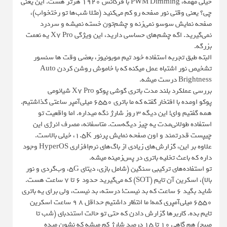
خیلی مهمه، PWM Dimming با فرکانس ۱۹۲۰ هرتز هست. این یعنی
چی؟ یعنی وقتی نور صفحه رو کم می‌کنید (مثلا شب‌ها تو رختخواب)،
صفحه نمایش سوسو نمی‌زنه و چشم‌تون خسته نمیشه و سردرد
نمی‌گیرید. اگه چشم‌های حساسی دارید، این ویژگی X7 Pro یه نعمت
بزرگه.
البته طبق تجربه استفاده خود تیم موبونیوز، بعضی وقت ها سنسور
تشخیص نور اشتباه عمل میکنه که با خاموش روشن کردن Auto
Brightness درست میشه.
بررسی عملکرد بلند مدت باتری گوشی پوکو X7 Pro شیائومی
پوکو اومده با افتخار گفته که ما باتری ۶۵۵۰ میلی‌آمپر ساعتی گذاشتیم.
همه گفتیم وای! این دیگه ۳ روز شارژ نگه میداره. اما واقعیت تو
استفاده طولانی‌مدت یه چیز دیگه‌ست. متاسفانه، مصرف انرژی این
چیپست قدرتمند و اون صفحه نمایش پرنور ۱.۵K، خیلی بالاست.
علاوه بر این، گزارش‌های زیادی از باگ‌های نرم‌افزاری HyperOS وجود
داره که باعث تخلیه باتری در پس‌زمینه میشه.
تو استفاده‌های ترکیبی سنگین (شامل بازی، دیتای ۵G، وب‌گردی و نور
بالا)، اسکرین آن تایم (SOT) که می‌گیرید حدود ۶ تا ۷ ساعت هست.
شاید بگید ۶ ساعت که بد نیست! درسته، بد نیست، ولی برای یه باتری
۶۵۵۰ میلی‌آمپری کمه! ما انتظار داشتیم حداقل ۸ ۹ ساعت اسکرین
تایم بده. کاربرها گزارش دادن که حتی تو حالت استندبای (شب تا
صبح) هم گاهی 10 تا 15 درصد شارژ کم میشه که نشون میده