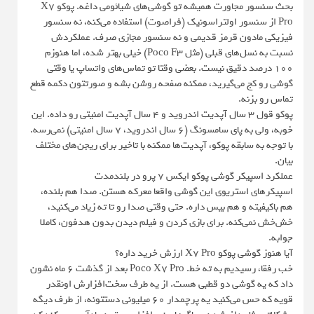
بحث سنسور مجاورت همیشه تو گوشی‌های شیائومی داغه. پوکو X7
Pro از سنسور اولتراسونیک (فراصوت) استفاده می‌کنه، نه سنسور
فیزیکی مادون قرمز قدیمی و نه سنسور مجازی صرف. عملکردش
نسبت به نسل‌های قبلی (مثل Poco F3) خیلی بهتر شده، اما هنوزم
۱۰۰ درصد دقیق نیست. بعضی وقتا تو تماس‌های واتساپ یا وقتی
گوشی رو کج می‌گیرید، ممکنه صفحه روشن بشه و صورتتون دکمه قطع
تماس رو بزنه.
پوکو قول ۳ سال آپدیت اندروید و ۴ سال آپدیت امنیتی رو داده. این
خوبه، ولی به پای سامسونگ (6 سال اندروید، 7 سال امنیتی) نمی‌رسه.
با توجه به سابقه پوکو، آپدیت‌ها ممکنه با تاخیر برای ریجن‌های مختلف
بیان.
عملکرد اسپیکر گوشی پوکو ایکس 7 پرو در بلندمدت
اسپیکرهای استریوی این گوشی واقعا معرکه هستن. صدا هم بلنده،
هم باکیفیته و هم بیس داره. حتی وقتی صدا رو تا ته زیاد می‌کنید،
خش‌خش نمی‌کنه. برای بازی کردن و فیلم دیدن بدون هدفون، کاملا
جوابه.
آیا هنوز گوشی پوکو X7 Pro ارزش خرید داره؟
خب رفقا، رسیدیم به ته خط. Poco X7 Pro بعد از گذشت ۶ ماه نشون
داد که یه گوشی دو قطبی هست. از یه طرف سخت‌افزارش اونقدر
قویه که حس می‌کنید یه پرچمدار ۶۰ میلیونی دستتونه، از طرف دیگه