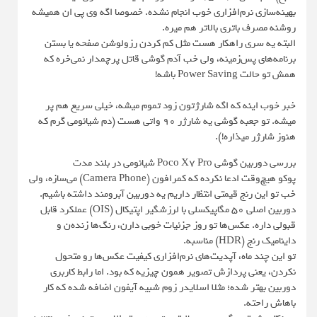
بهینه‌سازی نرم‌افزاری خوب انجام نشده. خصوصا اگه وی پی ان همیشه
روشنه مصرف باتری بالاتر هم میره.
البته یه سری راهکار هست مثل کم کردن رزولوشن صفحه یا بستن
برنامه‌های پس‌زمینه، ولی خب آدم گوشی قاتل پرچمدار نمی‌خره که
همش تو حالت Power Saving باشه!
خبر خوب اینه که اگه شارژتون زود تموم میشه، خیلی سریع هم پر
میشه. تو جعبه گوشی یه شارژر ۹۰ واتی هست (دم شیائومی گرم که
هنوز شارژر میذاره!).
بررسی دوربین گوشی Poco X7 Pro شیائومی در بلند مدت
پوکو هیچ‌وقت ادعا نکرده که کمرافون (Camera Phone) می‌سازه، ولی
خب تو این رنج قیمتی انتظار داریم یه دوربین آبرومند داشته باشیم.
دوربین اصلی ۵۰ مگاپیکسلی با لرزشگیر اپتیکال (OIS) عملکرد قابل
قبولی داره. عکس‌ها تو روز جزئیات خوبی دارن، رنگ‌ها زنده‌ن و
داینامیک رنج (HDR) مناسبه.
تو این چند ماه، آپدیت‌های نرم‌افزاری کیفیت عکس‌ها رو متحول
نکردن، یعنی پردازش تصویر همون چیزیه که بود. اما رابط کاربری
دوربین بهتر شده؛ مثلا اسلایدر زوم شبیه آیفون اضافه شده که کار
باهاش راحته.