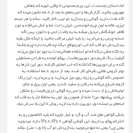
اما داستان بلندمدت، این چرم مصنوعی تا وقتی خوبه که باهاش
مهربون باشید. گزارش‌ها و تجربه‌های ما بعد از ۸ ماه نشون میده که
اگه عادت دارید گوشی رو بندازید تو جیب کنار کلید، سکه یا هر جسم
تیزی، فاتحه اون چرم خونده‌س. خیلی راحت خط و خش می‌افته و اون
ظاهر خوشگلش تبدیل میشه به یه بافت زخمی و داغون. پس اگه
نسخه چرمی رو می‌خرید، یا باید خیلی مراقب باشید یا اینکه مثل بقیه
بندازیدش تو قاب که خب اون‌موقع دیگه چه فایده داره چرم باشه؟
یه نکته منفی دیگه که تو استفاده طولانی‌مدت بدجور تو ذوق می‌زنه،
کیفیت رنگ فریم دور دوربین‌هاست. پوکو اومده یه طراحی مستطیلی
گنده برای دوربین‌ها گذاشته که خب امضای کارشه. دور این لنزها یه
نوار کرومی طلایی نقره‌ای کار شده. بعد از حدود ۸ ماه استفاده، به
خصوص اگه گوشی رو زیاد روی میز می‌ذارید و برمی‌دارید، این رنگ
کروم شروع می‌کنه به رفتن و سفید شدن. یعنی اون برق و جلای
اولیه‌اش رو از دست میده و حس یه گوشی ارزون‌قیمت رو منتقل
می‌کنه. پیشنهاد من؟ حتما از همون روز اول یه محافظ لنز یا یه قاب که
لبه‌های برجسته دور دوربین داره بندازید روش تا این بلا سرش نیاد.
بخش گواهی های ضد آب و گرد و غبار جاییه که باید کلاهمون رو به
احترام پوکو برداریم. این گوشی گواهی IP68/IP69 داره. میدونید
یعنی چی؟ یعنی نه تنها می‌تونید بندازیدش تو آب (تا ۱.۵ متر)، بلکه