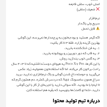
اصلی خوب، سلفی فاجعه
ضعیف (سلفی)
نرم‌افزار
سریع ولی باگ‌دار
قابل تحمل
اگه گیمر هستید و بودجه‌تون به پرچمدارها نمی‌رسه، این گوشی
بهترین گزینه بازاره. فقط ۳ تا کار بکنید:
۱. یه فن خنک‌کننده بخرید.
۲. یه قاب که دور دوربین رو بپوشونه بخرید.
۳. یه گلس خوب بندازید روش.
با این کارها، Poco X7 Pro یه هیولای دوست‌داشتنیه که تا ۳-۴ سال
راحت براتون کار می‌کنه. اما اگه استفاده‌تون معمولیه، زیاد عکس
می‌گیرید و حوصله داغ شدن گوشی و باگ نرم‌افزاری ندارید، برید
سراغ همون سامسونگ A56 که دردسرش کمتره. دم همتون گرم که
تا اینجا با ما بودید. اگه سوالی دارید یا تجربه‌ای از کار با این گوشی
دارید، حتما تو کامنت‌ها بنویسید که بقیه هم استفاده کنن.
درباره تیم تولید محتوا