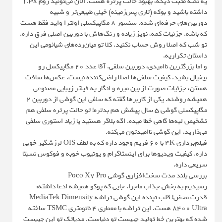
یه نکته مثبت دیگه، بهبود حالت پرتره هست. الان می‌تونید زوم ۱.۳x
داشته باشید و بوکه (تاری پس‌زمینه) خیلی طبیعی‌تر و شبیه
دوربین‌های حرفه‌ای شده. سنسور ۸ مگاپیکسلی اولترا واید فقط هست
که باشه. جزئیات کمه، نویز زیاده و رنگ‌هاش با دوربین اصلی فرق داره.
تو شب که اصلا روش حساب نکنید. کلا تو میان‌رده‌های شیائومی این
داستان تکراریه.
و اما بزرگترین ناامیدی، دوربین سلفی. آقا عدد ۲۰ مگاپیکسل رو
بیخیال بشید. کیفیت سلفی‌ها اصلا راضی‌کننده نیست. عکس‌ها سافت
هستن، جزئیات صورت از بین میره و انگار یه فیلتر زیبایی مصنوعی
همیشه روشنه. یکی از کاربرها گفته که سلفی این گوشی از دوربین ۲
مگاپیکسلی گوشی ۵ سال پیشش هم بدتره! تو حالت پرتره سلفی هم
تشخیص لبه‌ها گاهی خطا میده. اگه بلاگر هستید یا زیاد استوری سلفی
می‌ذارید، این گوشی ناامیدتون می‌کنه.
فیلم‌برداری ۴K با ۶۰ فریم وجود داره که به لطف OIS لرزشگیر خوبی
داره. کیفیت ویدیوها برای اینستاگرام و یوتیوب خوبه و فوکوس نسبتا
سریعی داره.
بررسی بلند مدت سخت‌افزاری گوشی Poco X7 Pro
رسیدیم به بخش جذاب ماجرا. جایی که پوکو همیشه ادعا داشته:
قدرت محض! قلب تپنده این گوشی تراشه MediaTek Dimensity
8400 Ultra هست. این تراشه با معماری ۴ نانومتری TSMC ساخته
شده که بهترین خط تولید چیپست تو دنیاست. مدیاتک تو این چیپست