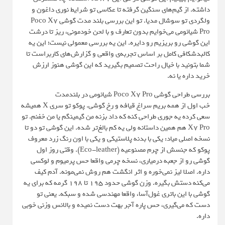
داشته. از گیم‌های سنگین گرفته تا عکاسی تو شرایط نوری داغون و
ولگردی تو سوشال مدیا. تو این بررسی بلند مدت گوشی Poco X7
Pro شیائومی می‌خوایم بدون تعارف و با لحن خودمونی، ریز تا درشت
این گوشی رو بریزیم رو دایره. این یه بررسی معمولی نیست؛ این یه
کالبدشکافی کامل بر اساس تجربه‌ی واقعی و گزارش‌های کاربراست تا
شما بتونید با خیال راحت تصمیم بگیرید که این گوشی هنوز ارزش
خرید داره یا نه.
بررسی طراحی گوشی Poco X7 Pro شیائومی در بلندمدت
خب اول از همه بریم سراغ قیافه و رخ گوشی. پوکو تو سری X همیشه
سعی کرده یه جوری طراحی کنه که داد بزنه من گیمینگم یا من خفنم. تو
X7 Pro هم همین داستانه ولی یه کم بالغ‌تر شده. این گوشی تو دو تا
نسخه اصلی میاد: یکی با بدنه پلاستیکی و یکی با اون رنگ زرد معروف
پوکو که جنسش از چرم مصنوعیه (Eco-leather). وقتی روز اول
گوشی رو از جعبه درمیاری، نسخه چرمی واقعا حس پرمیوم و لوکسی
داره. اصلا لیز نمی‌خوره و اثر انگشت هم روش نمی‌مونه. آدم کیف
می‌کنه دستش بگیره. وزن گوشی حدود ۱۹۵ تا ۱۹۸ گرمه که برای یه
گوشی با این باتری غول‌آسا، واقعا مهندسی شده و سبکه. یعنی تو
دست که می‌گیری، حس پاره آجر بهت دست نمیده و بالانس وزنی خوبی
داره.