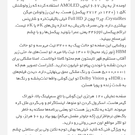
اومده از یه پنل ۶.۶۷ اینچی AMOLED استفاده کرده که رزولوشنش
۱.۵K (۱۲۲۰ در ۲۷۱۲ پیکسل) هست. به این رزولوشن میگن
CrystalRes. چرا؟ چون از Full HD خیلی باکیفیت‌تره و شارپنس
بیشتری داره، ولی مصرف باتریش به اندازه پنل‌های 4K یا 2K نیست.
تراکم پیکسلی ۴۴۶ppi یعنی عمرا بتونید پیکسل‌ها رو با چشم
غیرمسلح ببینید.
روشنایی این صفحه تو حالت پیک به ۳۲۰۰ نیت می‌رسه و تو حالت
HBM (نور زیاد محیط) تا ۱۴۰۰ نیت بالا میره. تو تست‌های ما، حتی زیر
آفتاب مستقیم ظهر تابستون هم محتوا کاملا خواناست. اصلا مشکلی برای
دیدن نقشه یا خوندن پیام تو خیابون ندارید. کنتراست تصویر هم که
۵,۰۰۰,۰۰۰:۱ هست و رنگ مشکی عمق بی‌نهایتی داره. دیدن فیلم‌های
HDR10+ و Dolby Vision تو این گوشی واقعا لذت‌بخشه و رنگ‌ها
به شدت زنده و پویا هستن.
صفحه نمایش ۱۲۰ هرتزی این گوشی با تاچ سمپلینگ بالا، خوراک
گیمرهاست. اسکرول کردن تو منوها، اینستاگرام و وب‌گردی مثل کره
میمونه. البته یه نکته ریز هست؛ تو بعضی برنامه‌ها ممکنه به خاطر
باگ‌های نرم‌افزاری (که جلوتر مفصل میگم) یهو بیاد رو ۶۰ هرتز، ولی
تو اکثر مواقع اون حس روانی رو دارید.
یه ویژگی فنی که شاید خیلی‌ها بهش توجه نکنن ولی برای سلامتی چشم