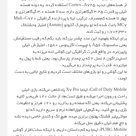
از هسته‌های جدید Cortex-A725 استفاده کرده. یه دونه هسته
خیلی پرقدرت ۳.۲۵ گیگاهرتزی داره، سه تا هسته ۳.۰ گیگاهرتزی و
چهار تا هسته کم‌مصرف. ترکیب اینا با پردازنده گرافیکی Mali-G720
MC7 باعث شده که تو بنچمارک آنتوتو (Antutu) امتیاز وحشتناک
۱,۷۰۴,۳۳۰ رو ثبت کنه.
برای اینکه بفهمید این عدد چقدر بزرگه، باید بگم که رقیب مستقیمش
یعنی سامسونگ A56 با چیپست اگزینوس ۱۵۸۰، امتیازش خیلی
پایین‌تره. در واقع قدرت گرافیکی این گوشی تنه می‌زنه به
اسنپدراگون ۸ نسل ۲ که پرچمدار پارسال بود. یعنی شما با پول یه
میان‌رده، قدرت یه پرچمدار رو می‌گیرید.
ما این گوشی رو تو بازی‌های مختلف تست کردیم و نتایج جالبی به دست
اومد:
Call of Duty Mobile: اینجا X7 Pro پادشاهی می‌کنه. بازی خیلی
راحت و روون اجرا میشه و طبق تست‌ها، از حالت ۱۲۰ فریم بر ثانیه
پشتیبانی می‌کنه. یعنی اگه صفحه رو بذارید رو ۱۲۰ هرتز و تنظیمات
بازی رو مچ کنید، یه گیم‌پلی فوق‌العاده نرم و سریع دارید که تو
مولتی‌پلیر قشنگ بهتون برتری میده. هیچ لگ و کندی خاصی دیده نشد
و تاچ هم خیلی دقیق عمل می‌کنه.
PUBG Mobile: اینجا یه کم داستان داریم. با اینکه سخت‌افزار گوشی