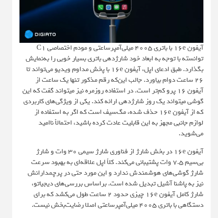
آیفون 16e با باتری ۴۰۰۵ میلی‌آمپرساعتی و مودم اختصاصی C1
توانسته با توجه به ابعاد خود شارژدهی باتری بسیار خوبی را به‌نمایش
بگذارد. طبق ادعای اپل، آیفون 16e با پخش مداوم ویدیو می‌تواند تا
۲۶ ساعت دوام بیاورد. جالب این‌که رقم مذکور تنها یک ساعت از
آیفون ۱۶ پرو کم‌تر است. در استفاده روزمره نیز میتواند گفت که این
گوشی میتواند یک روز شارژدهی ارائه کند. یکی از ویژگی‌های کاربردی
که از آیفون 16e حذف شده، مگ‌سیف است که اگر به استفاده از
لوازم جانبی مجهز به این قابلیت عادت کرده باشید، احتمالاً ناامید
می‌شوید.
آیفون 16e در بخش شارژ از فناوری شارژ سیمی ۳۰ وات و شارژ
بی‌سیم ۷.۵ وات پشتیبانی می‌کند. کلاً اپل علاقه‌ای به بهبود سرعت
شارژ گوشی‌های هوشمندش ندارد و این مورد حتی در پرچمدارانش
نیز به پاشنا آشیل تبدیل شده است. براساس بررسی‌های دیجیاتو،
شارژ کامل آیفون 16e چیزی حدود ۲ ساعت طول می‌کشد که برای
دستگاهی با باتری ۴۰۰۵ میلی‌آمپرساعتی اصلا رضایت‌بخش نیست.