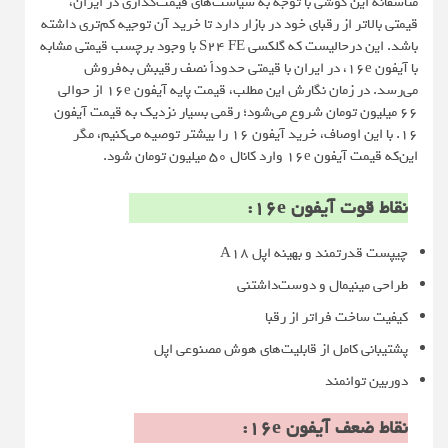
متأسفانه این گوشی با توجه به سیاست‌های قیمت‌گذاری در ایران،
قیمتی بالاتر از رقبای خود در بازار دارد تا خرید آن توجیه کم‌تری داشته
باشد. این درحالیست که گلکسی S24 FE با وجود برچسب قیمتی مشابه
با آیفون 16e، در ایران با قیمتی حدوداً نصف رقیبش به‌فروش
می‌رسد. در زمان نگارش این مطلب، قیمت پایه آیفون 16e از حوالی
۶۶ میلیون تومان شروع می‌شود؛ رقمی بسیار نزدیک به قیمت آیفون
۱۶. با این اوصاف، خرید آیفون ۱۶ را بیشتر توصیه می‌کنیم، مگر
این‌که قیمت آیفون 16e وارد کانال ۵۰ میلیون تومان شود.
نقاط قوت آیفون 16e:
چیپست قدرتمند و بهینه اپل A18
طراحی مینیمال و دوست‌‌داشتنی
کیفیت ساخت فراتر از رقبا
پشتیبانی کامل از قابلیت‌های هوش مصنوعی اپل
دوربین توانمند
نقاط ضعف آیفون 16e: