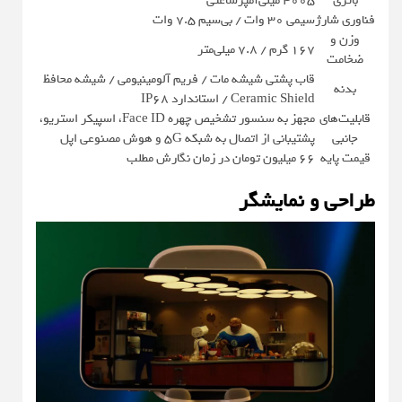
باتری
۴۰۰۵ میلی‌آمپرساعتی
فناوری شارژ
سیمی ۳۰ وات / بی‌سیم ۷.۵ وات
وزن و
۱۶۷ گرم / ۷.۸ میلی‌متر
ضخامت
قاب پشتی شیشه مات / فریم آلومینیومی / شیشه محافظ
بدنه
Ceramic Shield / استاندارد IP68
قابلیت‌های
مجهز به سنسور تشخیص چهره Face ID، اسپیکر استریو،
جانبی
پشتیبانی از اتصال به شبکه 5G و هوش مصنوعی اپل
قیمت پایه
۶۶ میلیون تومان در زمان نگارش مطلب
طراحی و نمایشگر