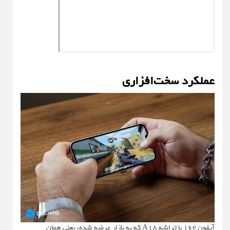
عملکرد سخت‌افزاری
آیفون 16e با تراشه A18 که به بازار عرضه شده، یعنی همان