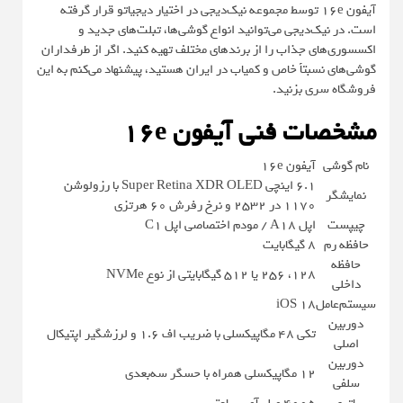
آیفون 16e توسط مجموعه نیک‌دیجی در اختیار دیجیاتو قرار گرفته
است. در نیک‌دیجی می‌توانید انواع گوشی‌ها، تبلت‌های جدید و
اکسسوری‌های جذاب را از برند‌های مختلف تهیه کنید. اگر از طرفداران
گوشی‌های نسبتاً خاص و کمیاب در ایران هستید، پیشنهاد می‌کنم به این
فروشگاه سری بزنید.
مشخصات فنی آیفون 16e
نام گوشی
آیفون 16e
۶.۱ اینچی Super Retina XDR OLED با رزولوشن
نمایشگر
۱۱۷۰ در ۲۵۳۲ و نرخ رفرش ۶۰ هرتزی
چیپست
اپل A18 / مودم اختصاصی اپل C1
حافظه رم
۸ گیگابایت
حافظه
۱۲۸، ۲۵۶ یا ۵۱۲ گیگابایتی از نوع NVMe
داخلی
سیستم‌عامل
iOS 18
دوربین
تکی ۴۸ مگاپیکسلی با ضریب اف ۱.۶ و لرزشگیر اپتیکال
اصلی
دوربین
۱۲ مگاپیکسلی همراه با حسگر سه‌بعدی
سلفی