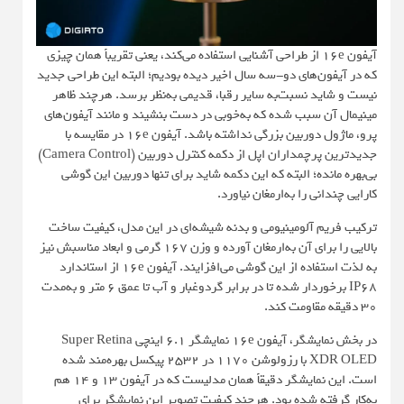
آیفون 16e از طراحی آشنایی استفاده می‌کند، یعنی تقریباً همان چیزی
که در آیفون‌های دو-سه سال اخیر دیده بودیم؛ البته این طراحی جدید
نیست و شاید نسبت‌به سایر رقبا، قدیمی به‌نظر برسد. هرچند ظاهر
مینیمال آن سبب شده که به‌خوبی در دست بنشیند و مانند آیفون‌های
پرو، ماژول دوربین بزرگی نداشته باشد. آیفون 16e در مقایسه با
جدیدترین پرچمداران اپل از دکمه کنترل دوربین (Camera Control)
بی‌بهره مانده؛ البته که این دکمه شاید برای تنها دوربین این گوشی
کارایی چندانی را به‌ارمغان نیاورد.
ترکیب فریم آلومینیومی و بدنه شیشه‌ای در این مدل، کیفیت ساخت
بالایی را برای آن به‌ارمغان آورده و وزن ۱۶۷ گرمی و ابعاد مناسبش نیز
به لذت استفاده از این گوشی می‌افزایند. آیفون 16e از استاندارد
IP68 برخوردار شده تا در برابر گردوغبار و آب تا عمق ۶ متر و به‌مدت
۳۰ دقیقه مقاومت کند.
در بخش نمایشگر، آیفون 16e نمایشگر ۶.۱ اینچی Super Retina
XDR OLED با رزولوشن ۱۱۷۰ در ۲۵۳۲ پیکسل بهره‌مند شده
است. این نمایشگر دقیقاً همان مدلیست که در آیفون ۱۳ و ۱۴ هم
به‌کار گرفته شده بود. هرچند کیفیت تصویر این نمایشگر برای