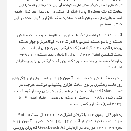
تراشه‌ای که در دیگر مدل‌های خانواده آیفون ۱۶ به‌کار رفته؛ با این
تفاوت که یک هسته از پردازشگر گرافیکی در این مدل غیرفعال شده
است. بااین‌حال همچنان شاهد عملکرد سخت‌افزاری فوق‌العاده در این
گوشی هستیم.
آیفون 16e از تراشه A18. با معماری سه نانو‌متری و پردازنده شش
هسته‌ای با دو هسته قدرتی با قدرت ۴.۰۴ گیگاهرتز و چهار هسته
بهینه با قدرت ۲.۲ گیگاهرتز که دقیقا با ایفون ۱۶ برابر است. در
تست گیک‌بنچ امتیاز ۸۲۲۴ را برای آزمایش چند هسته‌ای و ۳۳۸۰ را
برای تک هسته‌ای به‌دست اورد که این رقم دقیقا برابر با پرچمداران
اپل است.
پردازنده گرافیکی یک هسته از آیفون ۱۶ کمتر است ولی از ویژگی‌های
روز مانند رهگیری پرتوی سخت‌افزاری پشتیبانی می‌کند. هرچند در
تست 3DMark نتوانست نمره‌ای همتراز برادران پرچمدار خود کسب
کند و نمره ۲۸۵۰ را بدست آورد که این عدد از امتیاز ‌آیفون ۱۴ با
۲۹۳۶ امتیاز،‌ مقداری کمتر است.
به طور کلی آیفون 16e با گرفتن امتیاز ۱۴۰۱۱۰۵ از تست Antutu
10 توانست قدرتمند‌تر از آیفون ۱۴ و ۱۵ باشد و کمی از آیفون ۱۶ با
نمره ۱۷۲۱۱۴۹ در رده. در آزمایش GeekBench AI که برای بررسی