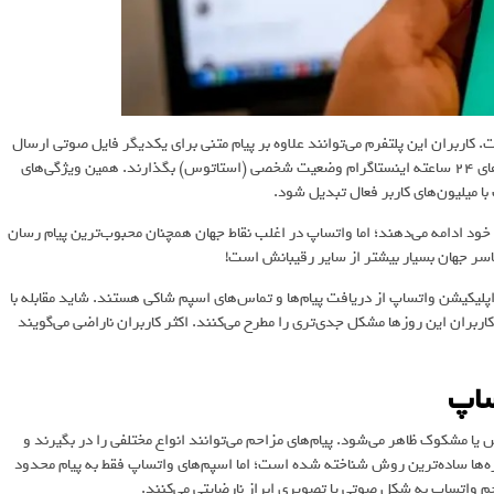
کاربران این پلتفرم می‌توانند علاوه بر پیام متنی برای یکدیگر فایل صوتی ارسال
کنند، تماس تصویری بگیرند، اسناد متفاوت بفرستند و حتی مانند استوری‌های 24 ساعته اینستاگرام وضعیت شخصی (استاتوس) بگذارند. همین ویژگی‌های
ا میلیون‌های کاربر فعال تبدیل شود.
 خود ادامه می‌دهند؛ اما واتساپ در اغلب نقاط جهان همچنان محبوب‌ترین پیام رسان
اسر جهان بسیار بیشتر از سایر رقیبانش است!
اپلیکیشن واتساپ از دریافت پیام‌ها و تماس‌های اسپم شاکی هستند. شاید مقابله با
ربران این روزها مشکل جدی‌تری را مطرح می‌کنند. اکثر کاربران ناراضی می‌گویند
ساپ
یا مشکوک ظاهر می‌شود. پیام‌های مزاحم می‌توانند انواع مختلفی را در بگیرند و
اره‌ها ساده‌ترین روش شناخته شده است؛ اما اسپم‌های واتساپ فقط به پیام محدود
حم واتساپ به شکل صوتی یا تصویری ابراز نارضایتی می‌کنند.