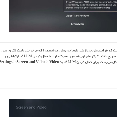
کار (Auto Low Latency Mode یا ALLM) قابلیتی است که فرآیندهای پردازشی تلویزیون‌های هوشمند را که می‌توانند باعث لگ ورودی
(Input Lag) شوند، غیرفعال یا دور می‌زند. این موضوع به‌ویژه در بازی‌های سریع مانند شوترهای اول‌شخص اهمیت دارد. با فعال کردن ALLM، ارتباط بین
Settings > Screen and Video > Video