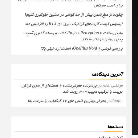
برای اسب سرکش
چگونه از داغ شدن بیش از حد گوشی در ماشین جلوگیری کنیم؟
ایسوس قیمت کارت‌های گرافیک سری RTX 50 را افزایش داد
مایکروسافت با Project Perception کشف و وصله گذاری آسیب
پذیری ها را خودکار میکند
بررسی گوشی OnePlus Nord 6؛ استاندارد خیلی بالا!
آخرین دیدگاه‌ها
مرتضی افخم
در
پردازنده معرفی‌نشده 6 هسته‌ای از سری کراکن
پوینت با ترکیب عجیب 3+3 رویت شد
daafin
در
معرفی بهترین فلش های 64 گیگابایت با سرعت بالا
دسته‌ها
آموزش و ترفند