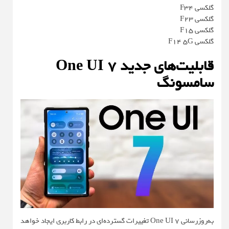
گلکسی F34
گلکسی F23
گلکسی F15
گلکسی F14 5G
قابلیت‌های جدید One UI 7
سامسونگ
به‌روزرسانی One UI 7 تغییرات گسترده‌ای در رابط کاربری ایجاد خواهد