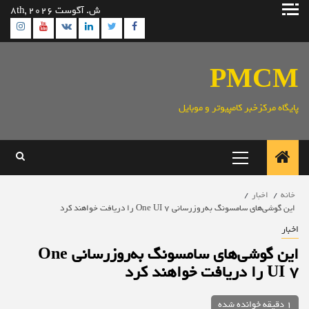
رش
ش. آگوست 8th, 2026
ه
ram
utube
Linkedin
Twitter
VK
Facebook
حتوا
PMCM
پایگاه مرکزخبر کامپیوتر و موبایل
منوی
اصلی
خانه
اخبار
این گوشی‌های سامسونگ به‌روزرسانی One UI 7 را دریافت خواهند کرد
اخبار
این گوشی‌های سامسونگ به‌روزرسانی One
UI 7 را دریافت خواهند کرد
1 دقیقه خوانده شده