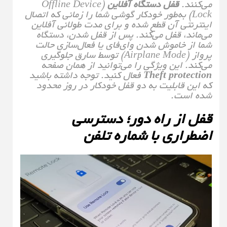
می‌کنند.
قفل دستگاه آفلاین
(Offline Device
Lock) به‌طور خودکار گوشی شما را زمانی که اتصال
اینترنتی آن قطع شده و برای مدت طولانی آفلاین
می‌ماند، قفل می‌کند. پس از قفل شدن، دستگاه
شما از خاموش شدن وای‌فای یا فعال‌سازی حالت
پرواز (Airplane Mode) توسط سارق جلوگیری
می‌کند. این ویژگی را می‌توانید از همان صفحه
Theft protection
فعال کنید. توجه داشته باشید
که این قابلیت به دو قفل خودکار در روز محدود
شده است.
قفل از راه دور؛ دسترسی
اضطراری با شماره تلفن