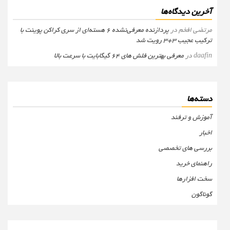
آخرین دیدگاه‌ها
مرتضی افخم
در
پردازنده معرفی‌نشده 6 هسته‌ای از سری کراکن پوینت با
ترکیب عجیب 3+3 رویت شد
daafin
در
معرفی بهترین فلش های 64 گیگابایت با سرعت بالا
دسته‌ها
آموزش و ترفند
اخبار
بررسی های تخصصی
راهنمای خرید
سخت افزارها
گوناگون