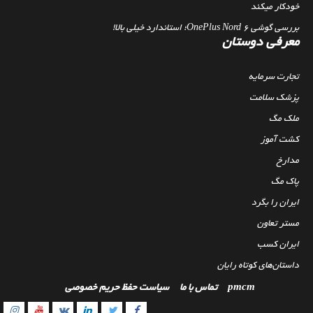
خودکار میکند
بررسی گوشی OnePlus Nord 6؛ استاندارد خیلی بالا!
معرفی دوستان
تجارت سرمایه
پزشک سلامت
ملک مگ
کشت آموز
مدارخ
پاک مگ
ایران را بگرد
مستر تعاون
ایران کسب
داستان‌های کوتاه رایان
pmcm
تماس با ما
سیاست حفظ حریم خصوصی
gram
outube
Linkedin
Twitter
VK
Facebook