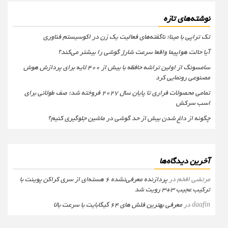
نوشته‌های تازه
تک تراپی با مینا؛ ناگفته‌های فعالیت یک زن در اکوسیستم فناوری
آیا حالت هواپیما واقعا سرعت شارژ گوشی را بیشتر می‌کند؟
سامسونگ از اولین تراشه حافظه با بیش از ۴۰۰ لایه برای پردازش هوش
مصنوعی رونمایی کرد
تمامی محصولات فراری تا پایان سال ۲۰۲۷ فروخته شد؛ صف طولانی برای
اسب سرکش
چگونه از داغ شدن بیش از حد گوشی در ماشین جلوگیری کنیم؟
آخرین دیدگاه‌ها
مرتضی افخم
در
پردازنده معرفی‌نشده 6 هسته‌ای از سری کراکن پوینت با
ترکیب عجیب 3+3 رویت شد
daafin
در
معرفی بهترین فلش های 64 گیگابایت با سرعت بالا