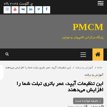
ش
ج. آگوست 7th, 2026
gram
Youtube
Linkedin
Twitter
VK
Facebook
وا
PMC
ایگاه مرکزخبر کامپیوتر و موبایل
منوی
اصلی
خانه
آموزش و ترفند
این تنظیمات آیپد، عمر باتری تبلت شما را افزایش می‌دهند
موزش و ترفند
ین تنظیمات آیپد، عمر باتری تبلت شما را
فزایش می‌دهند
1 دقیقه خوانده شده
9 ماه قبل
تیم تولید محتوا