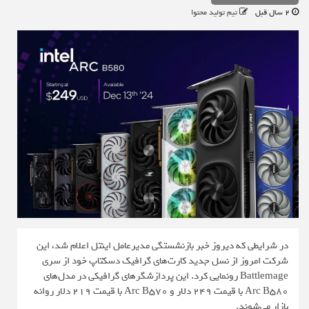
2 سال قبل
تیم تولید محتوا
در شرایطی که دیروز خبر بازنشستگی مدیرعامل اینتل اعلام شد، این
شرکت امروز از نسل جدید کارت‌های گرافیک دسکتاپ خود از سری
Battlemage رونمایی کرد. این پردازشگرهای گرافیکی در مدل‌های
Arc B580 با قیمت 249 دلار و Arc B570 با قیمت 219 دلار روانه
بازار می‌شوند.