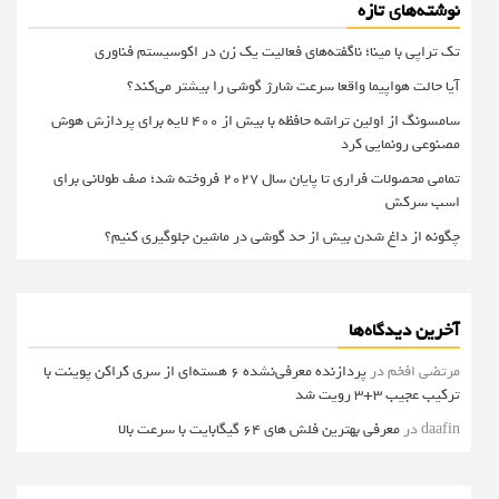
نوشته‌های تازه
تک تراپی با مینا؛ ناگفته‌های فعالیت یک زن در اکوسیستم فناوری
آیا حالت هواپیما واقعا سرعت شارژ گوشی را بیشتر می‌کند؟
سامسونگ از اولین تراشه حافظه با بیش از ۴۰۰ لایه برای پردازش هوش
مصنوعی رونمایی کرد
تمامی محصولات فراری تا پایان سال ۲۰۲۷ فروخته شد؛ صف طولانی برای
اسب سرکش
چگونه از داغ شدن بیش از حد گوشی در ماشین جلوگیری کنیم؟
آخرین دیدگاه‌ها
مرتضی افخم
در
پردازنده معرفی‌نشده 6 هسته‌ای از سری کراکن پوینت با
ترکیب عجیب 3+3 رویت شد
daafin
در
معرفی بهترین فلش های 64 گیگابایت با سرعت بالا