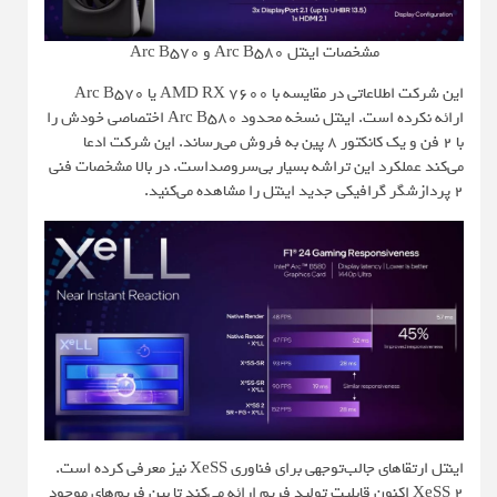
مشخصات اینتل Arc B580 و Arc B570
این شرکت اطلاعاتی در مقایسه با AMD RX 7600 یا Arc B570
ارائه نکرده است. اینتل نسخه محدود Arc B580 اختصاصی خودش را
با 2 فن و یک کانکتور 8 پین به‌ فروش می‌رساند. این شرکت ادعا
می‌کند عملکرد این تراشه بسیار بی‌سروصداست. در بالا مشخصات فنی
2 پردازشگر گرافیکی جدید اینتل را مشاهده می‌کنید.
اینتل ارتقاهای جالب‌توجهی برای فناوری XeSS نیز معرفی کرده است.
XeSS 2 اکنون قابلیت تولید فریم ارائه می‌کند تا بین فریم‌های موجود