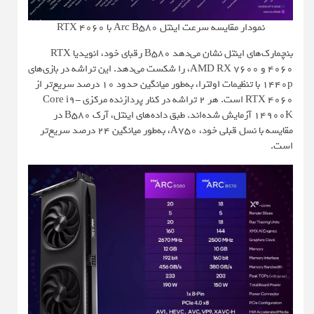
نمودار مقایسه سرعت اینتل Arc B580 با RTX 4060
بنچمارک‌های اینتل نشان می‌دهد B580 رقبای خود، انویدیا RTX
4060 و AMD RX 7600، را شکست می‌دهد. این تراشه در بازی‌های
1440p با تنظیمات اولترا، به‌طور میانگین حدود 10 درصد سریع‌تر از
RTX 4060 است. هر 2 تراشه در کنار پردازنده مرکزی Core i9-
14900K آزمایش شده‌اند. طبق داده‌های اینتل، آرک B580 در
مقایسه با نسل قبلی خود، A750، به‌طور میانگین 24 درصد سریع‌تر
است.