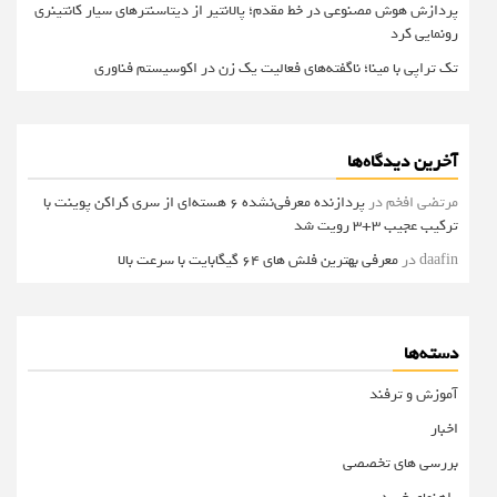
پردازش هوش مصنوعی در خط مقدم؛ پالانتیر از دیتاسنترهای سیار کانتینری
رونمایی کرد
تک تراپی با مینا؛ ناگفته‌های فعالیت یک زن در اکوسیستم فناوری
آخرین دیدگاه‌ها
مرتضی افخم
در
پردازنده معرفی‌نشده 6 هسته‌ای از سری کراکن پوینت با
ترکیب عجیب 3+3 رویت شد
daafin
در
معرفی بهترین فلش های 64 گیگابایت با سرعت بالا
دسته‌ها
آموزش و ترفند
اخبار
بررسی های تخصصی