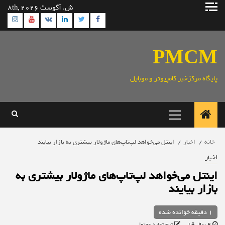
رش
ش. آگوست 8th, 2026
ه
ram
utube
Linkedin
Twitter
VK
Facebook
حتوا
PMCM
پایگاه مرکزخبر کامپیوتر و موبایل
منوی
اصلی
خانه
اخبار
اینتل می‌خواهد لپ‌تاپ‌های ماژولار بیشتری به بازار بیایند
اخبار
اینتل می‌خواهد لپ‌تاپ‌های ماژولار بیشتری به
بازار بیایند
1 دقیقه خوانده شده
2 سال قبل
تیم تولید محتوا