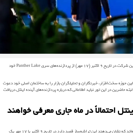
تصاویر منتشرشده از درون ساختمان مرکزی اینتل حکایت از آن دارند که این شرکت در تاریخ ۹ اکتبر (۱۷ مهر) از پردازنده‌های سری Panther Lake خود
امه‌ای به نام Tech Tour معمولاً فعالین حوزه سخت‌افزار، خبرنگاران و تحلیلگران بازار را به ساختمان اصلی خود دعوت
بته حاضرین در این تور نباید اطلاعاتی که درباره پردازنده‌های آینده اینتل دریافت
ازنده‌های سری Panther Lake اینتل احتمالاً در ماه جاری معرفی خواهند
اما برخی حاضرین در Tech Tour اخیر اینتل تصاویری را به اشتراک گذاشته‌اند که نشان می‌دهند این تراشه‌ساز قصد دارد در تاریخ ۹ اکتبر یا ۱۷ مهر یک