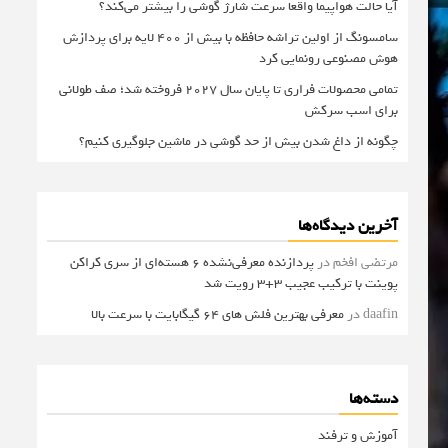
آیا حالت هواپیما واقعا سرعت شارژ گوشی را بیشتر می‌کند؟
سامسونگ از اولین تراشه حافظه با بیش از ۴۰۰ لایه برای پردازش
هوش مصنوعی رونمایی کرد
تمامی محصولات فراری تا پایان سال ۲۰۲۷ فروخته شد؛ صف طولانی
برای اسب سرکش
چگونه از داغ شدن بیش از حد گوشی در ماشین جلوگیری کنیم؟
آخرین دیدگاه‌ها
مرتضی افخم
در
پردازنده معرفی‌نشده 6 هسته‌ای از سری کراکن
پوینت با ترکیب عجیب 3+3 رویت شد
daafin
در
معرفی بهترین فلش های 64 گیگابایت با سرعت بالا
دسته‌ها
آموزش و ترفند