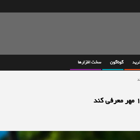
خرید
گوناگون
سخت افزارها