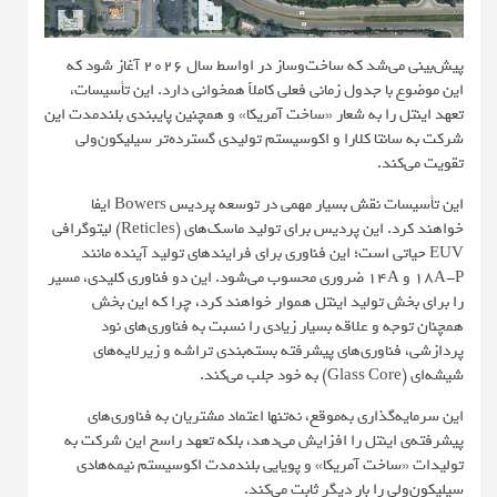
پیش‌بینی می‌شد که ساخت‌وساز در اواسط سال 2026 آغاز شود که
این موضوع با جدول زمانی فعلی کاملاً همخوانی دارد. این تأسیسات،
تعهد اینتل را به شعار «ساخت آمریکا» و همچنین پایبندی بلندمدت این
شرکت به سانتا کلارا و اکوسیستم تولیدی گسترده‌تر سیلیکون‌ولی
تقویت می‌کند.
این تأسیسات نقش بسیار مهمی در توسعه پردیس Bowers ایفا
خواهند کرد. این پردیس برای تولید ماسک‌های (Reticles) لیتوگرافی
EUV حیاتی است؛ این فناوری برای فرایندهای تولید آینده مانند
18A-P و 14A ضروری محسوب می‌شود. این دو فناوری کلیدی، مسیر
را برای بخش تولید اینتل هموار خواهند کرد، چرا که این بخش
همچنان توجه و علاقه بسیار زیادی را نسبت به فناوری‌های نود
پردازشی، فناوری‌های پیشرفته بسته‌بندی تراشه و زیرلایه‌های
شیشه‌ای (Glass Core) به خود جلب می‌کند.
این سرمایه‌گذاری به‌موقع، نه‌تنها اعتماد مشتریان به فناوری‌های
پیشرفته‌ی اینتل را افزایش می‌دهد، بلکه تعهد راسخ این شرکت به
تولیدات «ساخت آمریکا» و پویایی بلندمدت اکوسیستم نیمه‌هادی
سیلیکون‌ولی را بار دیگر ثابت می‌کند.