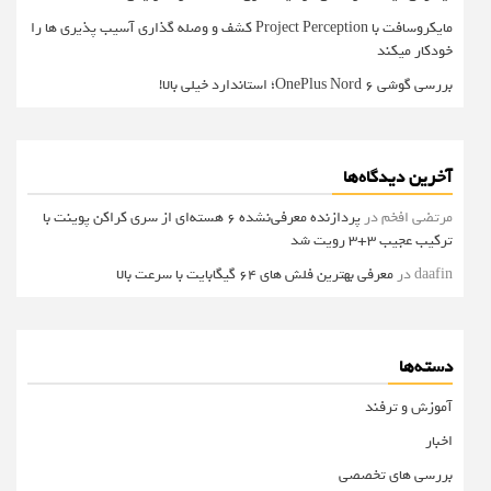
مایکروسافت با Project Perception کشف و وصله گذاری آسیب پذیری ها را
خودکار میکند
بررسی گوشی OnePlus Nord 6؛ استاندارد خیلی بالا!
آخرین دیدگاه‌ها
مرتضی افخم
در
پردازنده معرفی‌نشده 6 هسته‌ای از سری کراکن پوینت با
ترکیب عجیب 3+3 رویت شد
daafin
در
معرفی بهترین فلش های 64 گیگابایت با سرعت بالا
دسته‌ها
آموزش و ترفند
اخبار
بررسی های تخصصی