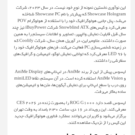
این نوآوری نخستین نمونه از نوع خود نیست. در سال 2023، شرکت
Showcase Hologram که پیش‌تر با نام Showcase PC شناخته
می‌شد، پنل جانبی هولوگرافیک خود را با استفاده از هولوگرام POV
معرفی کرد و کیس‌های Snowblind ATX شرکت iBuyPower نیز چند
سال قبل قابلیت نمایش والپیپر، تصاویر و اطلاعات سیستم را به همین
صورت داشتند. علاوه‌براین، در آوریل همان سال، شرکت Coolify که
در زمینه شخصی‌سازی PC فعالیت می‌کند، فن‌های هولوگرافیک خود را
با 96 LED معرفی کرد که توانایی نمایش لوگو، انیمیشن و گرافیک‌های
سفارشی را داشتند.
ایسوس پیش از این از برند AniMe در لپ‌تاپ‌های AniMe Display
و AniMe Vision استفاده کرده است. در آن سیستم، نقاط miniLED
روی درب یا سطح لپ‌تاپ برای نمایش آیکون‌ها، متن‌ها و انیمیشن‌های
ساده به‌کار می‌رفت.
ایسوس قصد دارد ROG G1000 را به‌صورت زنده در CES 2026
معرفی کند. این رویداد در 16 دی، ساعت 2:30 بامداد به وقت تهران
برگزار می‌شود و کاربران می‌توانند عملکرد فناوری هولوگرافیک جدید
این کیس را از نزدیک مشاهده کنند.