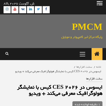
رش
ش. آگوست 8th, 2026
ه
ram
utube
Linkedin
Twitter
VK
Facebook
حتوا
PMCM
پایگاه مرکزخبر کامپیوتر و موبایل
منوی
اصلی
خانه
سخت افزارها
ایسوس در CES 2026 کیس با نمایشگر هولوگرافیک معرفی می‌کند + ویدیو
سخت افزارها
ایسوس در CES 2026 کیس با نمایشگر
هولوگرافیک معرفی می‌کند + ویدیو
1 دقیقه خوانده شده