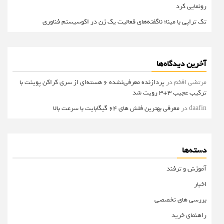
رونمایی کرد
تک تراپی با مینا؛ ناگفته‌های فعالیت یک زن در اکوسیستم فناوری
آخرین دیدگاه‌ها
مرتضی افخم
در
پردازنده معرفی‌نشده 6 هسته‌ای از سری کراکن پوینت با
ترکیب عجیب 3+3 رویت شد
daafin
در
معرفی بهترین فلش های 64 گیگابایت با سرعت بالا
دسته‌ها
آموزش و ترفند
اخبار
بررسی های تخصصی
راهنمای خرید