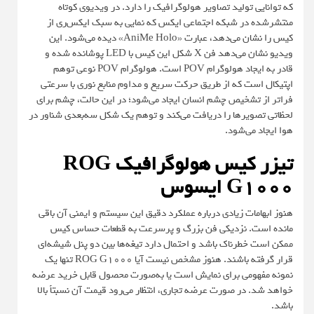
که توانایی تولید تصاویر هولوگرافیک را دارد. در ویدیوی کوتاه
منتشرشده در شبکه اجتماعی ایکس که نمایی به سبک ایکس‌ری از
کیس را نشان می‌دهد، عبارت «AniMe Holo» دیده می‌شود. این
ویدیو نشان می‌دهد فن X شکل این کیس با LED پوشانده شده و
قادر به ایجاد هولوگرام POV است. هولوگرام POV نوعی توهم
اپتیکال است که از طریق حرکت سریع و مداوم منابع نوری با سرعتی
فراتر از تشخیص چشم انسان ایجاد می‌شود؛ در این حالت، چشم برای
لحظاتی تصویرها را دریافت می‌کند و توهم یک شکل سه‌بعدی شناور در
هوا ایجاد می‌شود.
تیزر کیس هولوگرافیک ROG
G1000 ایسوس
هنوز ابهامات زیادی درباره عملکرد دقیق این سیستم و ایمنی آن باقی
مانده است. نزدیکی فن بزرگ و پرسرعت به قطعات حساس کیس
ممکن است خطرناک باشد و احتمال دارد تیغه‌ها بین دو پنل شیشه‌ای
قرار گرفته باشند. هنوز مشخص نیست آیا ROG G1000 تنها یک
نمونه مفهومی برای نمایش است یا به‌صورت محصول قابل خرید عرضه
خواهد شد. در صورت عرضه تجاری، انتظار می‌رود قیمت آن نسبتاً بالا
باشد.