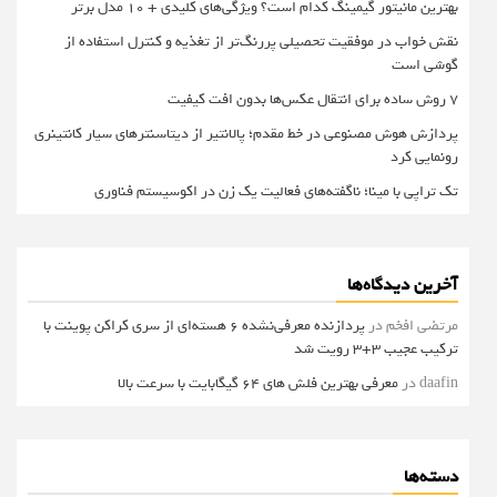
بهترین مانیتور گیمینگ کدام است؟ ویژگی‌های کلیدی + 10 مدل برتر
نقش خواب در موفقیت تحصیلی پررنگ‌تر از تغذیه و کنترل استفاده از
گوشی است
۷ روش ساده برای انتقال عکس‌ها بدون افت کیفیت
پردازش هوش مصنوعی در خط مقدم؛ پالانتیر از دیتاسنترهای سیار کانتینری
رونمایی کرد
تک تراپی با مینا؛ ناگفته‌های فعالیت یک زن در اکوسیستم فناوری
آخرین دیدگاه‌ها
مرتضی افخم
در
پردازنده معرفی‌نشده 6 هسته‌ای از سری کراکن پوینت با
ترکیب عجیب 3+3 رویت شد
daafin
در
معرفی بهترین فلش های 64 گیگابایت با سرعت بالا
دسته‌ها