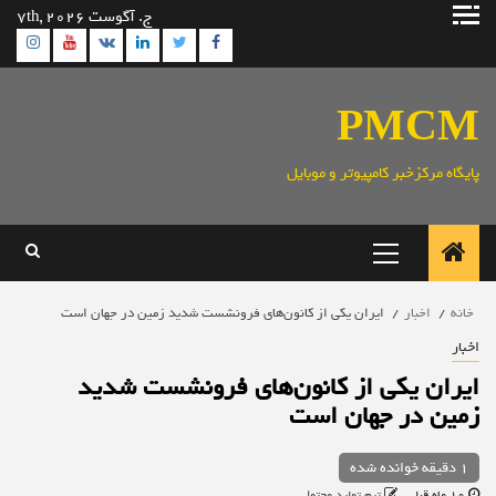
رش
ج. آگوست 7th, 2026
ه
ram
utube
Linkedin
Twitter
VK
Facebook
حتوا
PMCM
پایگاه مرکزخبر کامپیوتر و موبایل
منوی
اصلی
خانه
اخبار
ایران یکی از کانون‌های فرونشست شدید زمین در جهان است
اخبار
ایران یکی از کانون‌های فرونشست شدید
زمین در جهان است
1 دقیقه خوانده شده
10 ماه قبل
تیم تولید محتوا