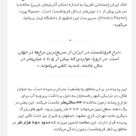
خاک ایران (مساحتی تقریباً به اندازه استان آذربایجان غربی) سالانه با
سرعتی بیش از ۱۰ میلی‌متر درحال فرونشست است. «جسیکا پین»
(Jessica Payne)، سرپرست این تحقیق از دانشگاه لیدز بریتانیا،
می‌گوید:
«نرخ فرونشست در ایران از سریع‌ترین نرخ‌ها در جهان
است. در اروپا، مواردی که بیش از ۵ تا ۸ میلی‌متر در
سال باشند، شدید تلقی می‌شوند.»
این پدیده در برخی مناطق به وضعیت بحرانی رسیده است. به عنوان
مثال، در نزدیکی شهر رفسنجان به دلیل برداشت بی‌رویه آب برای
مزارع پسته، زمین سالانه تا
۳۴ سانتی‌متر
نشست می‌کند. این یعنی در
یک دهه، سطح زمین می‌تواند ۳ تا ۴ متر پایین برود. شهرهای بزرگ
دیگری مانند تهران، کرج، مشهد، اصفهان و شیراز نیز تحت تأثیر این
پدیده قرار دارند. این مطالعه تخمین می‌زند که
حدود ۶۵۰ هزار نفر
در
مناطق پرخطر فرونشست زمین زندگی می‌کنند.