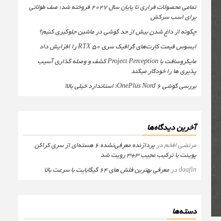
تمامی محصولات فراری تا پایان سال ۲۰۲۷ فروخته شد؛ صف طولانی
برای اسب سرکش
چگونه از داغ شدن بیش از حد گوشی در ماشین جلوگیری کنیم؟
ایسوس قیمت کارت‌های گرافیک سری RTX 50 را افزایش داد
مایکروسافت با Project Perception کشف و وصله گذاری آسیب
پذیری ها را خودکار میکند
بررسی گوشی OnePlus Nord 6؛ استاندارد خیلی بالا!
آخرین دیدگاه‌ها
مرتضی افخم
در
پردازنده معرفی‌نشده 6 هسته‌ای از سری کراکن
پوینت با ترکیب عجیب 3+3 رویت شد
daafin
در
معرفی بهترین فلش های 64 گیگابایت با سرعت بالا
دسته‌ها