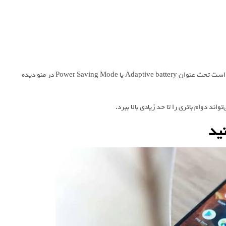
حالا امکان Battery Optimization را فعال کنید. این گزینه همچنین ممکن است تحت عنوان Adaptive battery یا Power Saving Mode در منو دیده
د دوام باتری را تا حد زیادی بالا ببرد.
ید