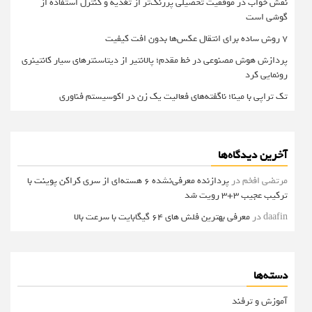
نقش خواب در موفقیت تحصیلی پررنگ‌تر از تغذیه و کنترل استفاده از
گوشی است
۷ روش ساده برای انتقال عکس‌ها بدون افت کیفیت
پردازش هوش مصنوعی در خط مقدم؛ پالانتیر از دیتاسنترهای سیار کانتینری
رونمایی کرد
تک تراپی با مینا؛ ناگفته‌های فعالیت یک زن در اکوسیستم فناوری
آخرین دیدگاه‌ها
مرتضی افخم
در
پردازنده معرفی‌نشده 6 هسته‌ای از سری کراکن پوینت با
ترکیب عجیب 3+3 رویت شد
daafin
در
معرفی بهترین فلش های 64 گیگابایت با سرعت بالا
دسته‌ها
آموزش و ترفند