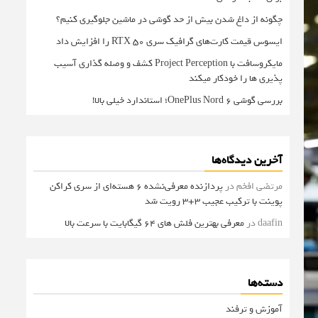
چگونه از داغ شدن بیش از حد گوشی در ماشین جلوگیری کنیم؟
ایسوس قیمت کارت‌های گرافیک سری RTX 50 را افزایش داد
مایکروسافت با Project Perception کشف و وصله گذاری آسیب
پذیری ها را خودکار میکند
بررسی گوشی OnePlus Nord 6؛ استاندارد خیلی بالا!
آخرین دیدگاه‌ها
مرتضی افخم
در
پردازنده معرفی‌نشده 6 هسته‌ای از سری کراکن
پوینت با ترکیب عجیب 3+3 رویت شد
daafin
در
معرفی بهترین فلش های 64 گیگابایت با سرعت بالا
دسته‌ها
آموزش و ترفند