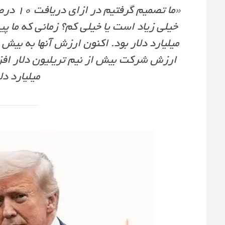
«ما تصم
میلیارد د