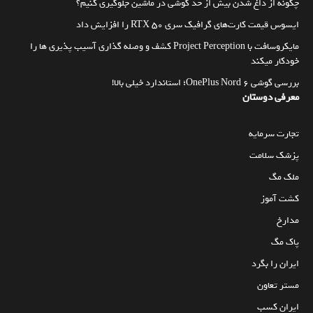
چگونه از داغ شدن بیش از حد گوشی در ماشین جلوگیری کنیم؟
ایسوس قیمت کارت‌های گرافیک سری RTX 50 را افزایش داد
مایکروسافت با Project Perception کشف و وصله گذاری آسیب پذیری ها را
خودکار میکند
بررسی گوشی OnePlus Nord 6؛ استاندارد خیلی بالا!
معرفی دوستان
تجارت سرمایه
پزشک سلامت
ملک مگ
کشت آموز
مدارخ
پاک مگ
ایران را بگرد
مستر تعاون
ایران کسب