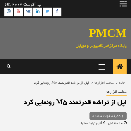
رش
پ. آگوست 6th, 2026
ه
ram
utube
Linkedin
Twitter
VK
Facebook
حتوا
PMCM
پایگاه مرکزخبر کامپیوتر و موبایل
منوی
اصلی
خانه
سخت افزارها
اپل از تراشه قدرتمند M5 رونمایی کرد
سخت افزارها
اپل از تراشه قدرتمند M5 رونمایی کرد
1 دقیقه خوانده شده
10 ماه قبل
تیم تولید محتوا