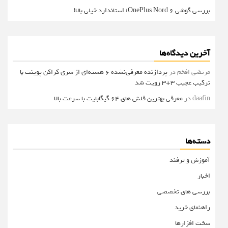
بررسی گوشی OnePlus Nord 6؛ استاندارد خیلی بالا!
آخرین دیدگاه‌ها
مرتضی افخم
در
پردازنده معرفی‌نشده 6 هسته‌ای از سری کراکن پوینت با
ترکیب عجیب 3+3 رویت شد
daafin
در
معرفی بهترین فلش های 64 گیگابایت با سرعت بالا
دسته‌ها
آموزش و ترفند
اخبار
بررسی های تخصصی
راهنمای خرید
سخت افزارها