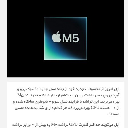
اپل امروز از محصولات جدید خود ازجمله نسل جدید مک‌بوک پرو و
آیپد پرو پرده برداشت و این سخت‌افزارها از تراشه قدرتمند M5
بهره می‌برند. این تراشه با فرایند نسل سوم 3 نانومتری ساخته شده و
از 10 هسته GPU بهره می‌برد که هر کدام دارای شتاب‌دهنده عصبی
هستند.
اپل می‌گوید حداکثر قدرت GPU تراشه M5 به بیش از 4 برابر تراشه