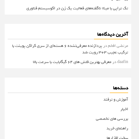
تک تراپی با مینا؛ ناگفته‌های فعالیت یک زن در اکوسیستم فناوری
آخرین دیدگاه‌ها
مرتضی افخم
در
پردازنده معرفی‌نشده 6 هسته‌ای از سری کراکن پوینت با
ترکیب عجیب 3+3 رویت شد
daafin
در
معرفی بهترین فلش های 64 گیگابایت با سرعت بالا
دسته‌ها
آموزش و ترفند
اخبار
بررسی های تخصصی
راهنمای خرید
سخت افزارها