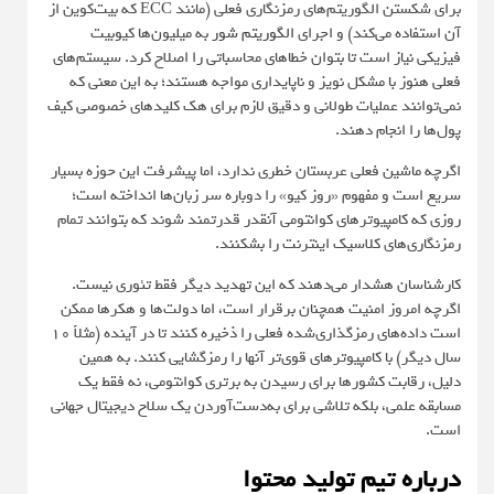
برای شکستن الگوریتم‌های رمزنگاری فعلی (مانند ECC که بیت‌کوین از
آن استفاده می‌کند) و اجرای
الگوریتم شور
به میلیون‌ها کیوبیت
فیزیکی نیاز است تا بتوان خطاهای محاسباتی را اصلاح کرد. سیستم‌های
فعلی هنوز با مشکل نویز و ناپایداری مواجه هستند؛ به این معنی که
نمی‌توانند عملیات طولانی و دقیق لازم برای هک کلیدهای خصوصی کیف
پول‌ها را انجام دهند.‌
اگرچه ماشین فعلی عربستان خطری ندارد، اما پیشرفت این حوزه بسیار
سریع است و مفهوم «روز کیو» را دوباره سر زبان‌ها انداخته است؛
روزی که کامپیوترهای کوانتومی آنقدر قدرتمند شوند که بتوانند تمام
رمزنگاری‌های کلاسیک اینترنت را بشکنند.
کارشناسان هشدار می‌دهند که این تهدید دیگر فقط تئوری نیست.
اگرچه امروز امنیت همچنان برقرار است، اما دولت‌ها و هکرها ممکن
است داده‌های رمزگذاری‌شده فعلی را ذخیره کنند تا در آینده (مثلاً ۱۰
سال دیگر) با کامپیوترهای قوی‌تر آنها را رمزگشایی کنند. به همین
دلیل، رقابت کشورها برای رسیدن به برتری کوانتومی، نه فقط یک
مسابقه علمی، بلکه تلاشی برای به‌دست‌آوردن یک سلاح دیجیتال جهانی
است.
درباره تیم تولید محتوا