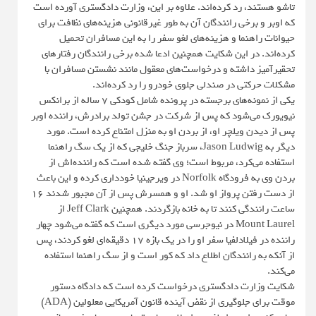
تاشو هستند، رد کرده‌اند. علاوه بر این، وزارت دادگستری آورده است
که اوبر و برخی رانندگان آن به طور غیرقانونی هزینه‌های نظافت برای
حیوانات راهنما و هزینه‌های لغو سفر را به این مسافران تحمیل
کرده‌اند. در این شکایت همچنین ادعا شده برخی رانندگان رفتارهای
تحقیرآمیز داشته و درخواست‌های معقول مانند نشستن مسافران با
مشکلات حرکتی در صندلی جلوی خودرو را رد کرده‌اند.
یکی از نمونه‌های برجسته در پرونده شامل کودکی ۷ ساله از برانکس
نیویورک می‌شود که پس از شرکت در جشن تولد برادرش، راننده اوبر
پس از دیدن ویلچر او، از بردن او به منزل امتناع کرده است. مورد
دیگر به Jason Ludwig، سرباز جنگ خلیجی که از یک سگ راهنما
استفاده می‌کرد، مربوط است‌؛ وی گفته شده است که راننده‌اش از
بردن وی به فرودگاه Norfolk در ویرجینیا خودداری کرده و این باعث
از دست رفتن پرواز او شد. او و همسرش پس از آن مجبور شدند ۱۶
ساعت رانندگی کنند تا به خانه بازگردند. همچنین Jeff Clark از
Mount Laurel در نیوجرسی مورد دیگری است که گفته می‌شود چهار
راننده در فیلادلفیا سفر او را در یک بازه ۱۷ دقیقه‌ای لغو کردند، پس
از آنکه به رانندگان اطلاع داد که کور است و از سگ راهنما استفاده
می‌کند.
شکایت وزارت دادگستری درخواست کرده است که دادگاه دستور
موقت برای جلوگیری از نقض آینده قانون آمریکایی معلولین (ADA)