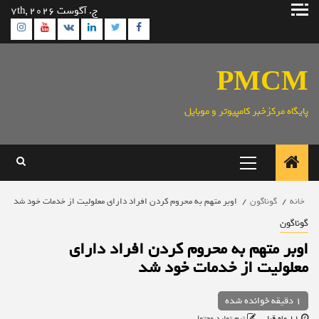
رش
ج. آگوست 7th, 2026
ه
ram
utube
Linkedin
Twitter
VK
Facebook
حتوا
PMCM
پایگاه مرکزخبر کامپیوتر و موبایل
منوی
اصلی
خانه
گوناگون
اوبر متهم به محروم کردن افراد دارای معلولیت از خدمات خود شد
گوناگون
اوبر متهم به محروم کردن افراد دارای
معلولیت از خدمات خود شد
1 دقیقه خوانده شده
11 ماه قبل
تیم تولید محتوا