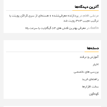
آخرین دیدگاه‌ها
مرتضی افخم
در
پردازنده معرفی‌نشده 6 هسته‌ای از سری کراکن پوینت با
ترکیب عجیب 3+3 رویت شد
daafin
در
معرفی بهترین فلش های 64 گیگابایت با سرعت بالا
دسته‌ها
آموزش و ترفند
اخبار
بررسی های تخصصی
راهنمای خرید
سخت افزارها
گوناگون