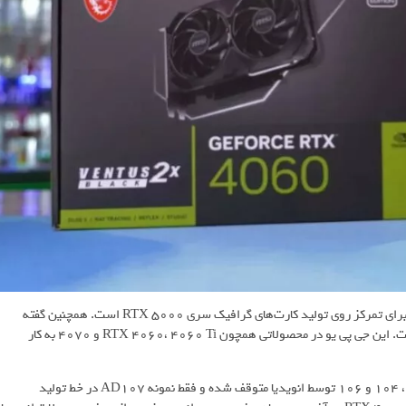
، انویدیا در حال جابه‌جایی خطوط تولید خود برای تمرکز روی تولید کارت‌های گرافیک سری RTX 5000 است. همچنین گفته
می‌شود که انویدیا تولید جی‌پی‌یو AD106 را به طور کامل متوقف کرده است. این جی پی یو در محصولاتی همچون RTX 4060، 4060 Ti و ۴۰۷۰ به کار
این خبر به این معنا است که تولید جی‌پی‌یوهای AD102 و نسخه‌های ۱۰۳، ۱۰۴ و ۱۰۶ توسط انویدیا متوقف شده و فقط نمونه AD107 در خط تولید