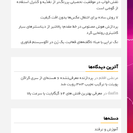
نقش خواب در موفقیت تحصیلی پررنگ‌تر از تغذیه و کنترل استفاده
از گوشی است
۷ روش ساده برای انتقال عکس‌ها بدون افت کیفیت
پردازش هوش مصنوعی در خط مقدم؛ پالانتیر از دیتاسنترهای سیار
کانتینری رونمایی کرد
تک تراپی با مینا؛ ناگفته‌های فعالیت یک زن در اکوسیستم فناوری
آخرین دیدگاه‌ها
مرتضی افخم
در
پردازنده معرفی‌نشده 6 هسته‌ای از سری کراکن
پوینت با ترکیب عجیب 3+3 رویت شد
daafin
در
معرفی بهترین فلش های 64 گیگابایت با سرعت بالا
دسته‌ها
آموزش و ترفند