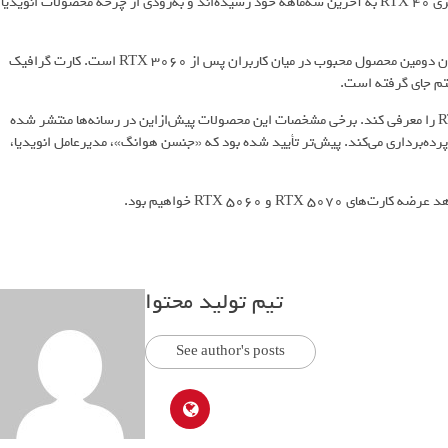
باقی‌مانده است. تمامی شواهد خبر از این می‌دهند که کارت‌های گرافیک سری RTX 40 به آخرین سه‌ماهه خود رسیده‌اند و به‌زودی از چرخه محصولات انویدیا
داده‌های جدید استیم نشان می‌دهد که کارت گرافیک RTX 4060 هم‌اکنون دومین محصول محبوب در میان کاربران پس از RTX 3060 است. کارت گرافیک
انویدیا انتظار دارد که در ابتدا کارت‌های گرافیک RTX 5090 و RTX 5080 را معرفی کند. برخی مشخصات این محصولات پیش‌ازاین در رسانه‌ها منتشر شده
اه CES سال آینده از این محصولات پرده‌برداری می‌کند. پیش‌تر تأیید شده بود که «جنسن هوانگ»، مدیرعامل انویدیا،
تیم تولید محتوا
See author's posts