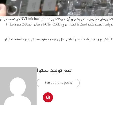
برد ابرتراشه Vera Rubin دیگر شامل اسلات‌های استاندارد صنعتی برای کانکتورهای کابلی نیست و به جای آن، دو کانکتور NVLink backplane در قسمت 
برد برای اتصال GPUها به سوئیچ NVLink قرار گرفته و سه کانکتور در لبه پایین تعبیه شده است تا اتصال برق، PCIe ،CXL و سایر اتصالات مورد نیاز را
در کل، برد سوپرچیپ Vera Rubin آماده به‌نظر می‌رسد و انتظار می‌رود که تا اواخر 2026 عرضه شود و اوایل سال 2027 به‌طور عملیاتی مورد استفاده قرار
تیم تولید محتوا
See author's posts