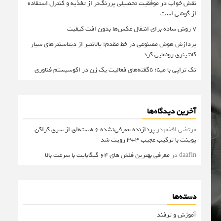
نقش خواب در موفقیت تحصیلی پررنگ‌تر از تغذیه و کنترل استفاده
از گوشی است
۷ روش ساده برای انتقال عکس‌ها بدون افت کیفیت
پردازش هوش مصنوعی در خط مقدم؛ پالانتیر از دیتاسنترهای سیار
کانتینری رونمایی کرد
تک تراپی با مینا؛ ناگفته‌های فعالیت یک زن در اکوسیستم فناوری
آخرین دیدگاه‌ها
مرتضی افخم
در
پردازنده معرفی‌نشده 6 هسته‌ای از سری کراکن
پوینت با ترکیب عجیب 3+3 رویت شد
daafin
در
معرفی بهترین فلش های 64 گیگابایت با سرعت بالا
دسته‌ها
آموزش و ترفند