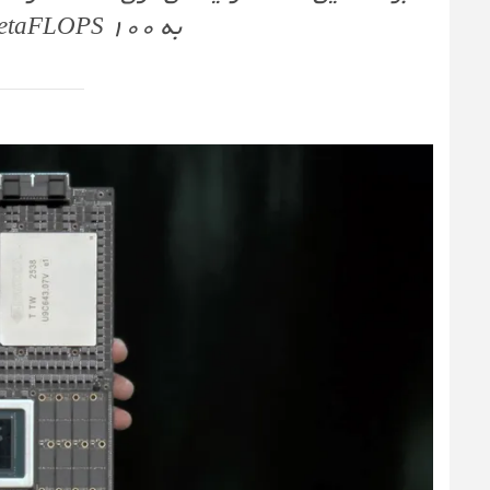
به 100 PetaFLOPS در سطح FP4 می‌رسد.»