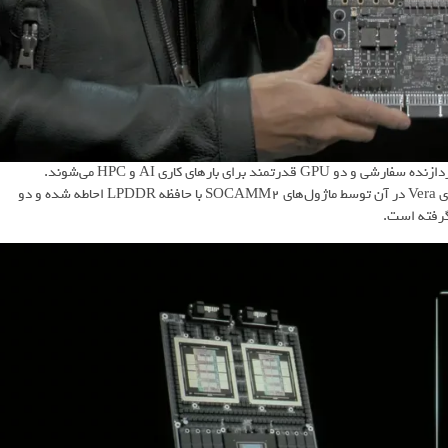
ابرتراشه‌های انویدیا معمولاً شبیه مادربردهای ضخیم هستند، زیرا شامل پردازنده سفارشی و دو GPU قدرتمند برای بارهای کاری AI و HPC می‌شوند.
ابرتراشه ورا روبین نیز از این قاعده مستثنی نیست و پردازنده 88 هسته‌ای Vera در آن توسط ماژول‌های SOCAMM2 با حافظه LPDDR احاطه شده و دو