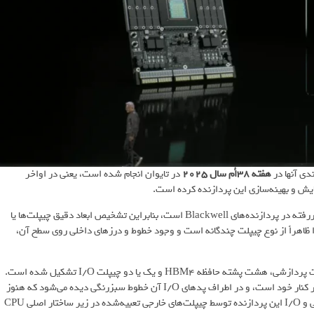
هفته 38اُم سال 2025
در تایوان انجام شده است، یعنی در اواخر
یش و بهینه‌سازی این پردازنده کرده است.
ابعاد هیت‌سینک در ابرتراشه Vera Rubin تقریباً هم‌اندازه نمونه‌های به‌کاررفته در پردازنده‌های Blackwell است، بنابراین تشخیص ابعاد دقیق چیپلت‌ها یا
پردازنده ورا ظاهراً از نوع چیپلت چندگانه است و وجود خطوط و درزهای داخلی روی سطح آن،
تصاویر منتشرشده از این برد نشان می‌دهد که هر GPU روبین از دو چیپلت پردازشی، هشت پشته حافظه HBM4 و یک یا دو چیپلت I/O تشکیل شده است.
نکته قابل‌توجه این است که پردازنده ورا نیز دارای یک چیپلت I/O مجزا در کنار خود است، و در اطراف پدهای I/O آن خطوط سبزرنگی دیده می‌شود که هنوز
کارکرد دقیقشان مشخص نیست. به‌نظر می‌رسد بخشی از عملکردهای ارتباطی و I/O این پردازنده توسط چیپلت‌های خارجی تعبیه‌شده در زیر ساختار اصلی CPU