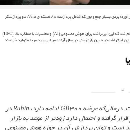
خود را به‌نمایش درآورد؛ بردی بسیار جمع‌وجور که شامل پردازنده 88 هسته‌ای Vera، دو پردازشگر
این نمایش در جریان سخنرانی اصلی GTC در واشینگتن دی‌سی انجام و اعلام شد که این ابرتراشه برای هوش مصنوعی (AI) و محاسبات با عملکرد بالا (HPC)
 این ابرتراشه در همین بازه زمانی در سال آینده میلادی وارد مرحله تولید خواهند
ا
«Rubin گام بعدی در تحول تراشه‌های ما است. درحالی‌که عرضه GB300 ادامه دارد، Rubin در
قرار گرفته و احتمال دارد زودتر از موعد به بازار
تمند است و توان پردازش آن در حوزه هوش مصنوعی