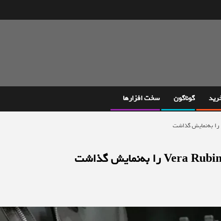
خرید
گوناگون
سخت افزارها